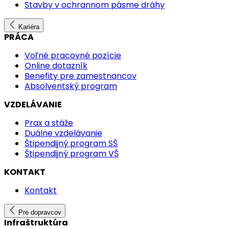
Stavby v ochrannom pásme dráhy
Kariéra
PRÁCA
Voľné pracovné pozície
Online dotazník
Benefity pre zamestnancov
Absolventský program
VZDELÁVANIE
Prax a stáže
Duálne vzdelávanie
Štipendijný program SŠ
Štipendijný program VŠ
KONTAKT
Kontakt
Pre dopravcov
Infraštruktúra