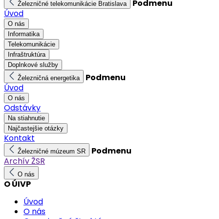
Podmenu
Železničné telekomunikácie Bratislava
Úvod
O nás
Informatika
Telekomunikácie
Infraštruktúra
Doplnkové služby
Podmenu
Železničná energetika
Úvod
O nás
Odstávky
Na stiahnutie
Najčastejšie otázky
Kontakt
Podmenu
Železničné múzeum SR
Archív ŽSR
O nás
O ÚIVP
Úvod
O nás