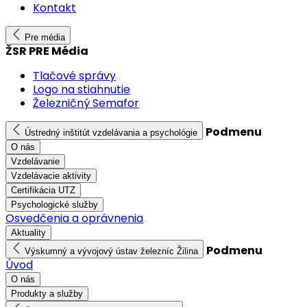
Kontakt
Pre média
ŽSR PRE Média
Tlačové správy
Logo na stiahnutie
Železničný Semafor
Podmenu
Ústredný inštitút vzdelávania a psychológie
O nás
Vzdelávanie
Vzdelávacie aktivity
Certifikácia UTZ
Psychologické služby
Osvedčenia a oprávnenia
Aktuality
Podmenu
Výskumný a vývojový ústav železníc Žilina
Úvod
O nás
Produkty a služby