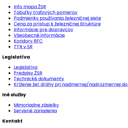
Info mapa ŽSR
Tabuľky traťových pomerov
Podmienky používania železničnej siete
Cena za prístup k železničnej štruktúre
Informácie pre dopravcov
Všeobecné informácie
Koridory RFC
TTR v SR
Legislatíva
Legislatíva
Predpisy ŽSR
Technické dokumenty
Kríženie žel. dráhy pri nadmernej/nadrozmernej d
Iné služby
Mimoriadne zásielky
Servisné zariadenia
Kontakt