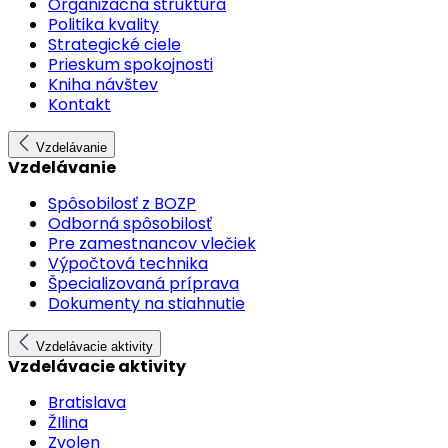
Organizačná štruktúra
Politika kvality
Strategické ciele
Prieskum spokojnosti
Kniha návštev
Kontakt
Vzdelávanie
Vzdelávanie
Spôsobilosť z BOZP
Odborná spôsobilosť
Pre zamestnancov vlečiek
Výpočtová technika
Špecializovaná príprava
Dokumenty na stiahnutie
Vzdelávacie aktivity
Vzdelávacie aktivity
Bratislava
ŽIlina
Zvolen