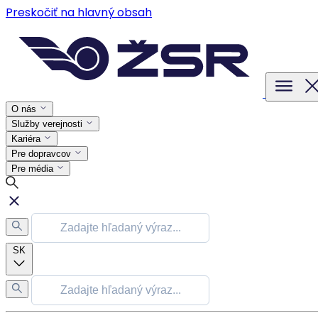
Preskočiť na hlavný obsah
O nás
Služby verejnosti
Kariéra
Pre dopravcov
Pre média
SK