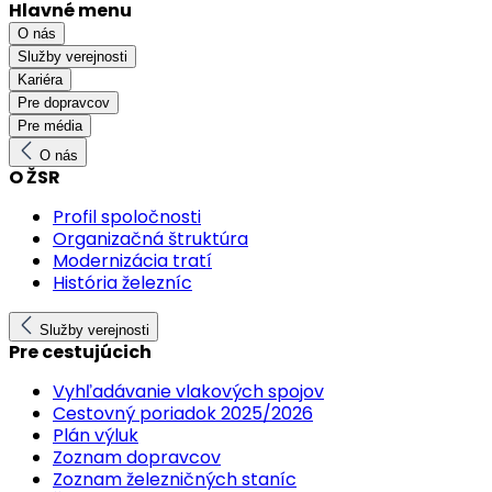
Hlavné menu
O nás
Služby verejnosti
Kariéra
Pre dopravcov
Pre média
O nás
O ŽSR
Profil spoločnosti
Organizačná štruktúra
Modernizácia tratí
História železníc
Služby verejnosti
Pre cestujúcich
Vyhľadávanie vlakových spojov
Cestovný poriadok 2025/2026
Plán výluk
Zoznam dopravcov
Zoznam železničných staníc