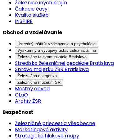
Železnice iných krajín
Čakacie časy
Kvalita služieb
INSPIRE
Obchod a vzdelávanie
Ústredný inštitút vzdelávania a psychológie
Výskumný a vývojový ústav železníc Žilina
Železničné telekomunikácie Bratislava
Stredisko železničnej geodézie Bratislava
Správa majetku ŽSR Bratislava
Železničná energetika
Železničné múzeum SR
Mostný obvod
CLaO
Archív ŽSR
Bezpečnosť
Železničné priecestia všeobecne
Marketingové aktivity
Strategické hlukové mapy