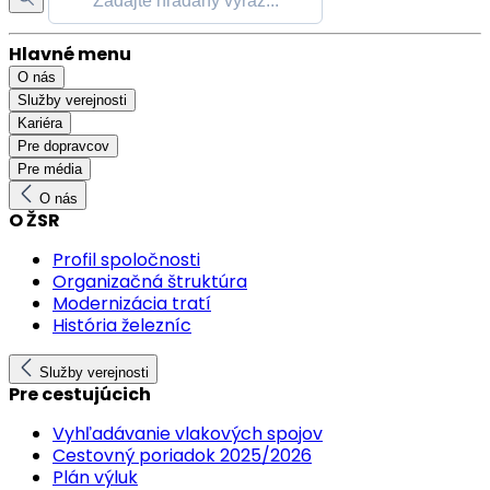
Hlavné menu
O nás
Služby verejnosti
Kariéra
Pre dopravcov
Pre média
O nás
O ŽSR
Profil spoločnosti
Organizačná štruktúra
Modernizácia tratí
História železníc
Služby verejnosti
Pre cestujúcich
Vyhľadávanie vlakových spojov
Cestovný poriadok 2025/2026
Plán výluk