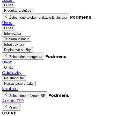
O nás
Produkty a služby
Podmenu
Železničné telekomunikácie Bratislava
Úvod
O nás
Informatika
Telekomunikácie
Infraštruktúra
Doplnkové služby
Podmenu
Železničná energetika
Úvod
O nás
Odstávky
Na stiahnutie
Najčastejšie otázky
Kontakt
Podmenu
Železničné múzeum SR
Archív ŽSR
O nás
O ÚIVP