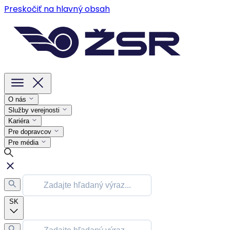
Preskočiť na hlavný obsah
O nás
Služby verejnosti
Kariéra
Pre dopravcov
Pre média
SK