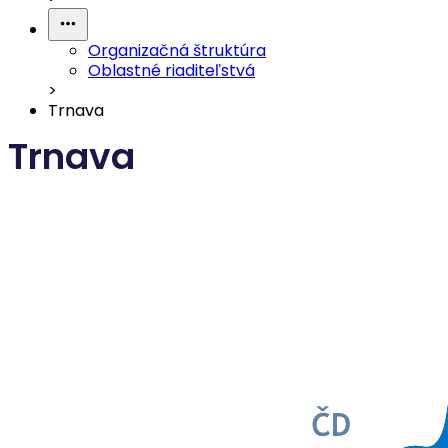
Organizačná štruktúra
Oblastné riaditeľstvá
>
Trnava
Trnava