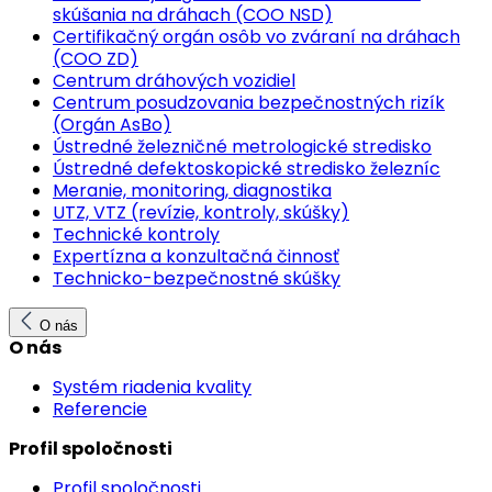
skúšania na dráhach (COO NSD)
Certifikačný orgán osôb vo zváraní na dráhach
(COO ZD)
Centrum dráhových vozidiel
Centrum posudzovania bezpečnostných rizík
(Orgán AsBo)
Ústredné železničné metrologické stredisko
Ústredné defektoskopické stredisko železníc
Meranie, monitoring, diagnostika
UTZ, VTZ (revízie, kontroly, skúšky)
Technické kontroly
Expertízna a konzultačná činnosť
Technicko-bezpečnostné skúšky
O nás
O nás
Systém riadenia kvality
Referencie
Profil spoločnosti
Profil spoločnosti