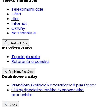
Telekomunikácie
Telekomunikácie
Dáta
Hlas
Internet
Okruhy
Na stiahnutie
Infraštruktúra
Infraštruktúra
Topológia siete
Referenčná ponuka
Doplnkové služby
Doplnkové služby
Prenájom školiacich a zasadacích priestorov
Služby špecializovaného skenovacieho
pracoviska
O nás