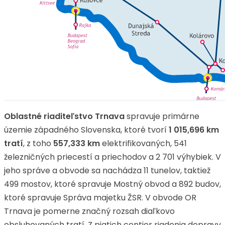
Oblastné riaditeľstvo Trnava
spravuje primárne
územie západného Slovenska, ktoré tvorí
1 015,696 km
tratí
, z toho
557,333 km
elektrifikovaných, 541
železničných priecestí a priechodov a 2 701 výhybiek. V
jeho správe a obvode sa nachádza 11 tunelov, taktiež
499 mostov, ktoré spravuje Mostný obvod a 892 budov,
ktoré spravuje Správa majetku ŽSR. V obvode OR
Trnava je pomerne značný rozsah diaľkovo
obsluhovaných tratí. Z piatich centier riadenia dopravy