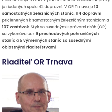
je riadených spolu 42 dopravní. V OR Trnava je
10
samostatných železničných staníc
,
114 dopravní
pričlenených k samostatným železničným staniciam a
107 zastávok
. Styk so susednými správami dráh (OR)
sa vykonáva cez
9 prechodových pohraničných
staníc
a
5 výmenných staníc so susednými
oblastnými riaditeľstvami
.
Riaditeľ OR Trnava