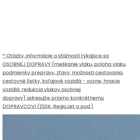
* Otázky, informácie a sťažnosti týkajúce sa
OSOBNEJ DOPRAVY (meškanie vlaku, poloha vlaku,
podmienky prepravy, zľavy, možnosti cestovania,
cestovné lístky, koľajové vozidlá - vozne, hnacie
vozidlá, redukcia vlakov osobnej
dopravy) adresujte priamo konkrétnemu
DOPRAVCOVI (ZSSK, RegioJet a pod.)