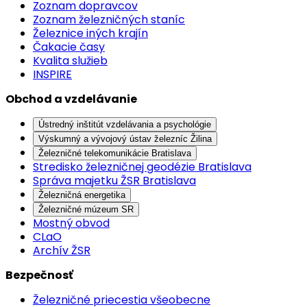
Zoznam dopravcov
Zoznam železničných staníc
Železnice iných krajín
Čakacie časy
Kvalita služieb
INSPIRE
Obchod a vzdelávanie
Ústredný inštitút vzdelávania a psychológie
Výskumný a vývojový ústav železníc Žilina
Železničné telekomunikácie Bratislava
Stredisko železničnej geodézie Bratislava
Správa majetku ŽSR Bratislava
Železničná energetika
Železničné múzeum SR
Mostný obvod
CLaO
Archív ŽSR
Bezpečnosť
Železničné priecestia všeobecne