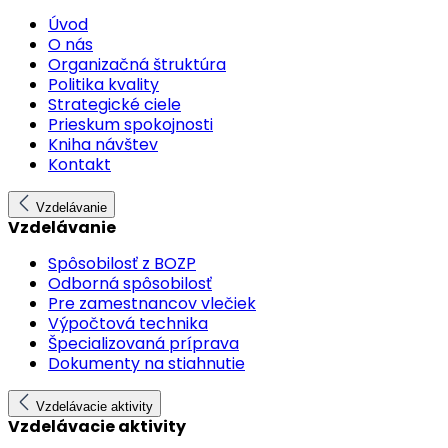
Úvod
O nás
Organizačná štruktúra
Politika kvality
Strategické ciele
Prieskum spokojnosti
Kniha návštev
Kontakt
Vzdelávanie
Vzdelávanie
Spôsobilosť z BOZP
Odborná spôsobilosť
Pre zamestnancov vlečiek
Výpočtová technika
Špecializovaná príprava
Dokumenty na stiahnutie
Vzdelávacie aktivity
Vzdelávacie aktivity