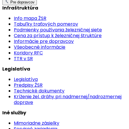
Pre dopravcov
Infraštruktúra
Info mapa ŽSR
Tabuľky traťových pomerov
Podmienky používania železničnej siete
Cena za prístup k železničnej štruktúre
Informácie pre dopravcov
Všeobecné informácie
Koridory RFC
TTR v SR
Legislatíva
Legislatíva
Predpisy ŽSR
Technické dokumenty
Kríženie žel. dráhy pri nadmernej/nadrozmernej
doprave
Iné služby
Mimoriadne zásielky
Servisné zariadenia