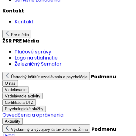
Kontakt
Kontakt
Pre média
ŽSR PRE Média
Tlačové správy
Logo na stiahnutie
Železničný Semafor
Podmenu
Ústredný inštitút vzdelávania a psychológie
O nás
Vzdelávanie
Vzdelávacie aktivity
Certifikácia UTZ
Psychologické služby
Osvedčenia a oprávnenia
Aktuality
Podmenu
Výskumný a vývojový ústav železníc Žilina
Úvod