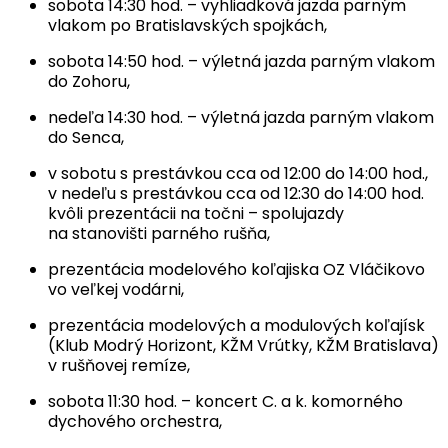
sobota 14:30 hod. – vyhliadková jazda parným
vlakom po Bratislavských spojkách,
sobota 14:50 hod. – výletná jazda parným vlakom
do Zohoru,
nedeľa 14:30 hod. – výletná jazda parným vlakom
do Senca,
v sobotu s prestávkou cca od 12:00 do 14:00 hod.,
v nedeľu s prestávkou cca od 12:30 do 14:00 hod.
kvôli prezentácii na točni – spolujazdy
na stanovišti parného rušňa,
prezentácia modelového koľajiska OZ Vláčikovo
vo veľkej vodárni,
prezentácia modelových a modulových koľajísk
(Klub Modrý Horizont, KŽM Vrútky, KŽM Bratislava)
v rušňovej remíze,
sobota 11:30 hod. – koncert C. a k. komorného
dychového orchestra,