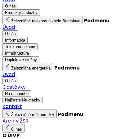
O nás
Produkty a služby
Podmenu
Železničné telekomunikácie Bratislava
Úvod
O nás
Informatika
Telekomunikácie
Infraštruktúra
Doplnkové služby
Podmenu
Železničná energetika
Úvod
O nás
Odstávky
Na stiahnutie
Najčastejšie otázky
Kontakt
Podmenu
Železničné múzeum SR
Archív ŽSR
O nás
O ÚIVP