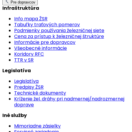
Pre dopravcov
Infraštruktúra
Info mapa ŽSR
Tabuľky traťových pomerov
Podmienky používania železničnej siete
Cena za prístup k železničnej štruktúre
Informácie pre dopravcov
Všeobecné informácie
Koridory RFC
TTR v SR
Legislatíva
Legislatíva
Predpisy ŽSR
Technické dokumenty
Kríženie žel. dráhy pri nadmernej/nadrozmernej
doprave
Iné služby
Mimoriadne zásielky
Servisné zariadenia