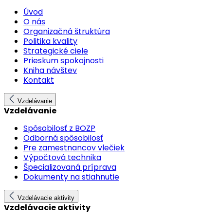
Úvod
O nás
Organizačná štruktúra
Politika kvality
Strategické ciele
Prieskum spokojnosti
Kniha návštev
Kontakt
Vzdelávanie
Vzdelávanie
Spôsobilosť z BOZP
Odborná spôsobilosť
Pre zamestnancov vlečiek
Výpočtová technika
Špecializovaná príprava
Dokumenty na stiahnutie
Vzdelávacie aktivity
Vzdelávacie aktivity