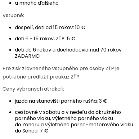
a mnoho ďalšieho.
Vstupné:
dospelí, deti od 15 rokov: 10 €
deti 6 - 15 rokov, ZŤP: 5 €
deti do 6 rokov a dôchodcovia nad 70 rokov:
ZADARMO
Pre zisk zľavneného vstupného pre osoby ZŤP je
potrebné predložiť preukaz ZŤP.
Ceny vybraných atrakcií:
jazda na stanovišti parného rušňa: 3 €
cestovné v sobotu a v nedeľu do okružného
parného vlaku, výletného parného vlaku
do Zohoru a výletného parno-motorového vlaku
do Senca: 7 €