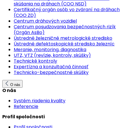
skúšania na dráhach (COO NSD)
Certifikačný orgán osôb vo zváraní na dráhach
(COO ZD)
Centrum dráhových vozidiel
Centrum posudzovania bezpečnostných rizík
(Orgán AsBo)
Ústredné železničné metrologické stredisko
Ústredné defektoskopické stredisko železníc
Meranie, monitoring, diagnostika
UTZ, VTZ (revízie, kontroly, skúšky)
Technické kontroly
Expertízna a konzultačná činnosť
Technicko-bezpečnostné skúšky
O nás
O nás
Systém riadenia kvality
Referencie
Profil spoločnosti
Profil spoločnosti