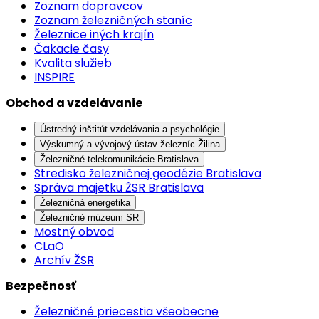
Zoznam dopravcov
Zoznam železničných staníc
Železnice iných krajín
Čakacie časy
Kvalita služieb
INSPIRE
Obchod a vzdelávanie
Ústredný inštitút vzdelávania a psychológie
Výskumný a vývojový ústav železníc Žilina
Železničné telekomunikácie Bratislava
Stredisko železničnej geodézie Bratislava
Správa majetku ŽSR Bratislava
Železničná energetika
Železničné múzeum SR
Mostný obvod
CLaO
Archív ŽSR
Bezpečnosť
Železničné priecestia všeobecne