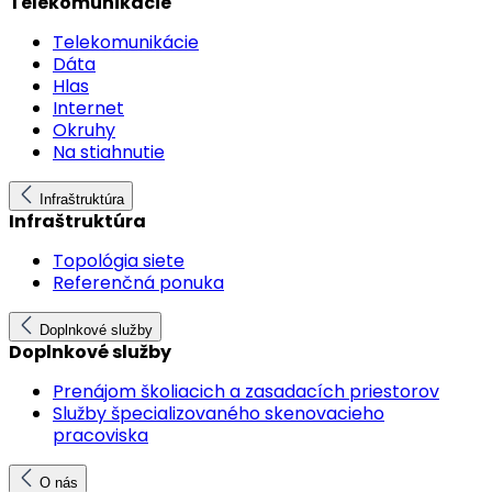
Telekomunikácie
Telekomunikácie
Dáta
Hlas
Internet
Okruhy
Na stiahnutie
Infraštruktúra
Infraštruktúra
Topológia siete
Referenčná ponuka
Doplnkové služby
Doplnkové služby
Prenájom školiacich a zasadacích priestorov
Služby špecializovaného skenovacieho
pracoviska
O nás