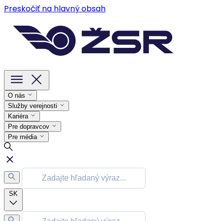
Preskočiť na hlavný obsah
O nás
Služby verejnosti
Kariéra
Pre dopravcov
Pre média
SK