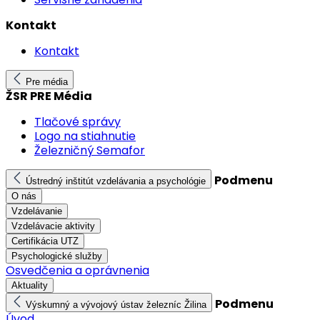
Kontakt
Kontakt
Pre média
ŽSR PRE Média
Tlačové správy
Logo na stiahnutie
Železničný Semafor
Podmenu
Ústredný inštitút vzdelávania a psychológie
O nás
Vzdelávanie
Vzdelávacie aktivity
Certifikácia UTZ
Psychologické služby
Osvedčenia a oprávnenia
Aktuality
Podmenu
Výskumný a vývojový ústav železníc Žilina
Úvod