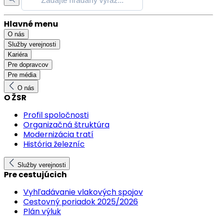
Hlavné menu
O nás
Služby verejnosti
Kariéra
Pre dopravcov
Pre média
O nás
O ŽSR
Profil spoločnosti
Organizačná štruktúra
Modernizácia tratí
História železníc
Služby verejnosti
Pre cestujúcich
Vyhľadávanie vlakových spojov
Cestovný poriadok 2025/2026
Plán výluk