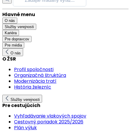
Hlavné menu
O nás
Služby verejnosti
Kariéra
Pre dopravcov
Pre média
O nás
O ŽSR
Profil spoločnosti
Organizačná štruktúra
Modernizácia tratí
História železníc
Služby verejnosti
Pre cestujúcich
Vyhľadávanie vlakových spojov
Cestovný poriadok 2025/2026
Plán výluk