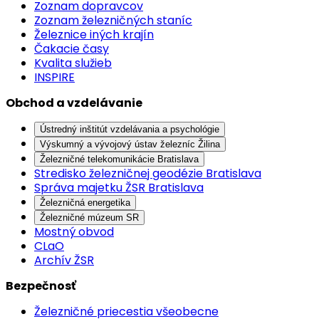
Zoznam dopravcov
Zoznam železničných staníc
Železnice iných krajín
Čakacie časy
Kvalita služieb
INSPIRE
Obchod a vzdelávanie
Ústredný inštitút vzdelávania a psychológie
Výskumný a vývojový ústav železníc Žilina
Železničné telekomunikácie Bratislava
Stredisko železničnej geodézie Bratislava
Správa majetku ŽSR Bratislava
Železničná energetika
Železničné múzeum SR
Mostný obvod
CLaO
Archív ŽSR
Bezpečnosť
Železničné priecestia všeobecne