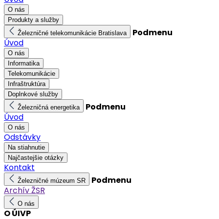
O nás
Produkty a služby
Podmenu
Železničné telekomunikácie Bratislava
Úvod
O nás
Informatika
Telekomunikácie
Infraštruktúra
Doplnkové služby
Podmenu
Železničná energetika
Úvod
O nás
Odstávky
Na stiahnutie
Najčastejšie otázky
Kontakt
Podmenu
Železničné múzeum SR
Archív ŽSR
O nás
O ÚIVP