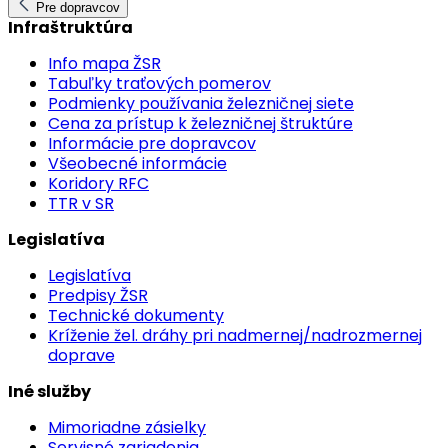
Pre dopravcov
Infraštruktúra
Info mapa ŽSR
Tabuľky traťových pomerov
Podmienky používania železničnej siete
Cena za prístup k železničnej štruktúre
Informácie pre dopravcov
Všeobecné informácie
Koridory RFC
TTR v SR
Legislatíva
Legislatíva
Predpisy ŽSR
Technické dokumenty
Kríženie žel. dráhy pri nadmernej/nadrozmernej
doprave
Iné služby
Mimoriadne zásielky
Servisné zariadenia