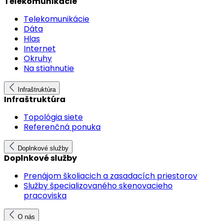
Telekomunikácie
Telekomunikácie
Dáta
Hlas
Internet
Okruhy
Na stiahnutie
Infraštruktúra
Infraštruktúra
Topológia siete
Referenčná ponuka
Doplnkové služby
Doplnkové služby
Prenájom školiacich a zasadacích priestorov
Služby špecializovaného skenovacieho
pracoviska
O nás