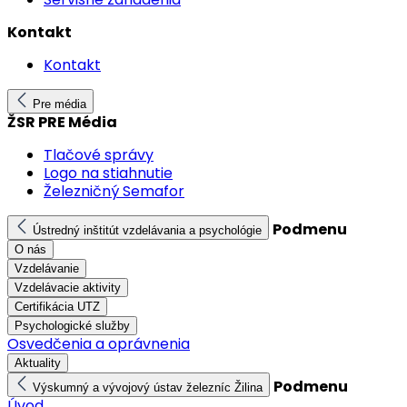
Kontakt
Kontakt
Pre média
ŽSR PRE Média
Tlačové správy
Logo na stiahnutie
Železničný Semafor
Podmenu
Ústredný inštitút vzdelávania a psychológie
O nás
Vzdelávanie
Vzdelávacie aktivity
Certifikácia UTZ
Psychologické služby
Osvedčenia a oprávnenia
Aktuality
Podmenu
Výskumný a vývojový ústav železníc Žilina
Úvod