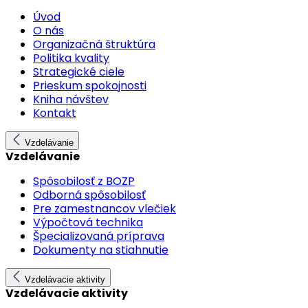
Úvod
O nás
Organizačná štruktúra
Politika kvality
Strategické ciele
Prieskum spokojnosti
Kniha návštev
Kontakt
Vzdelávanie
Vzdelávanie
Spôsobilosť z BOZP
Odborná spôsobilosť
Pre zamestnancov vlečiek
Výpočtová technika
Špecializovaná príprava
Dokumenty na stiahnutie
Vzdelávacie aktivity
Vzdelávacie aktivity