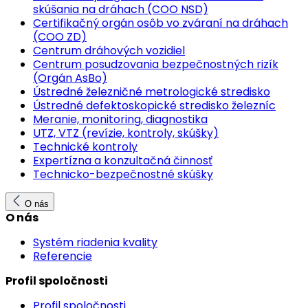
skúšania na dráhach (COO NSD)
Certifikačný orgán osôb vo zváraní na dráhach
(COO ZD)
Centrum dráhových vozidiel
Centrum posudzovania bezpečnostných rizík
(Orgán AsBo)
Ústredné železničné metrologické stredisko
Ústredné defektoskopické stredisko železníc
Meranie, monitoring, diagnostika
UTZ, VTZ (revízie, kontroly, skúšky)
Technické kontroly
Expertízna a konzultačná činnosť
Technicko-bezpečnostné skúšky
O nás
O nás
Systém riadenia kvality
Referencie
Profil spoločnosti
Profil spoločnosti