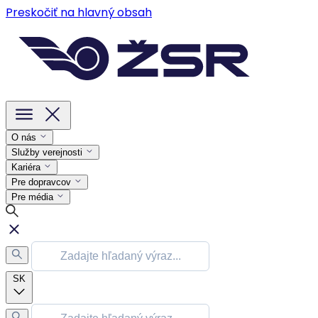
Preskočiť na hlavný obsah
O nás
Služby verejnosti
Kariéra
Pre dopravcov
Pre média
SK