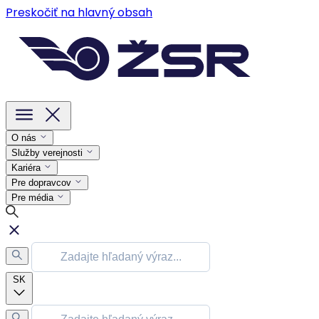
Preskočiť na hlavný obsah
O nás
Služby verejnosti
Kariéra
Pre dopravcov
Pre média
SK