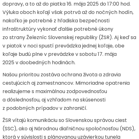
dopravy, a to až do piatka 16. mája 2025 do 17:00 hod.
Výluka oboch koľají však potrvá až do nočných hodín,
nakoľko je potrebné z hľadiska bezpečnosti
infraštruktúry vykonať ďalšie potrebné úkony
zo strany Železníc Slovenskej republiky (ŽSR). Aj keď sa
v piatok v noci spustí prevádzka jednej koľaje, obe
koľaje budú plne v prevádzke v sobotu 17. mája
2025 v doobedných hodinách.
Našou prioritou zostáva ochrana života a zdravia
cestujúcich aj zamestnancov. Mimoriadne opatrenia
realizujeme s maximálnou zodpovednosťou
a dôslednosťou, aj vzhľadom na skúsenosti
z podobných prípadov v zahraničí.
ŽSR vítajú komunikáciu so Slovenskou správou ciest
(SSC), ako aj Národnou diaľničnou spoločnosťou (NDS),
ktorá v súvislosti s plánovanou uzávierkou tunela