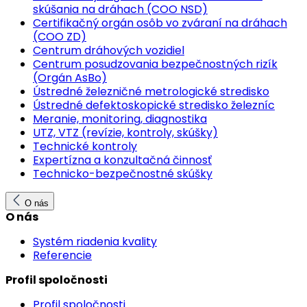
skúšania na dráhach (COO NSD)
Certifikačný orgán osôb vo zváraní na dráhach
(COO ZD)
Centrum dráhových vozidiel
Centrum posudzovania bezpečnostných rizík
(Orgán AsBo)
Ústredné železničné metrologické stredisko
Ústredné defektoskopické stredisko železníc
Meranie, monitoring, diagnostika
UTZ, VTZ (revízie, kontroly, skúšky)
Technické kontroly
Expertízna a konzultačná činnosť
Technicko-bezpečnostné skúšky
O nás
O nás
Systém riadenia kvality
Referencie
Profil spoločnosti
Profil spoločnosti