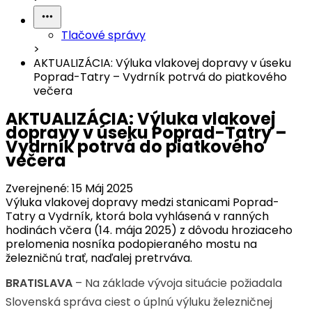
Tlačové správy
>
AKTUALIZÁCIA: Výluka vlakovej dopravy v úseku
Poprad-Tatry – Vydrník potrvá do piatkového
večera
AKTUALIZÁCIA: Výluka vlakovej
dopravy v úseku Poprad-Tatry –
Vydrník potrvá do piatkového
večera
Zverejnené:
15 Máj 2025
Výluka vlakovej dopravy medzi stanicami Poprad-
Tatry a Vydrník, ktorá bola vyhlásená v ranných
hodinách včera (14. mája 2025) z dôvodu hroziaceho
prelomenia nosníka podopieraného mostu na
železničnú trať, naďalej pretrváva.
BRATISLAVA
– Na základe vývoja situácie požiadala
Slovenská správa ciest o úplnú výluku železničnej