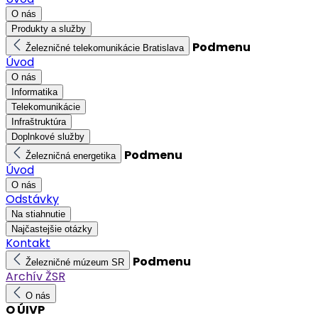
O nás
Produkty a služby
Podmenu
Železničné telekomunikácie Bratislava
Úvod
O nás
Informatika
Telekomunikácie
Infraštruktúra
Doplnkové služby
Podmenu
Železničná energetika
Úvod
O nás
Odstávky
Na stiahnutie
Najčastejšie otázky
Kontakt
Podmenu
Železničné múzeum SR
Archív ŽSR
O nás
O ÚIVP