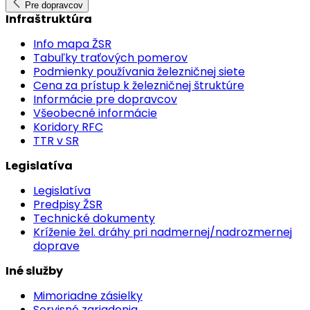
Pre dopravcov
Infraštruktúra
Info mapa ŽSR
Tabuľky traťových pomerov
Podmienky používania železničnej siete
Cena za prístup k železničnej štruktúre
Informácie pre dopravcov
Všeobecné informácie
Koridory RFC
TTR v SR
Legislatíva
Legislatíva
Predpisy ŽSR
Technické dokumenty
Kríženie žel. dráhy pri nadmernej/nadrozmernej
doprave
Iné služby
Mimoriadne zásielky
Servisné zariadenia