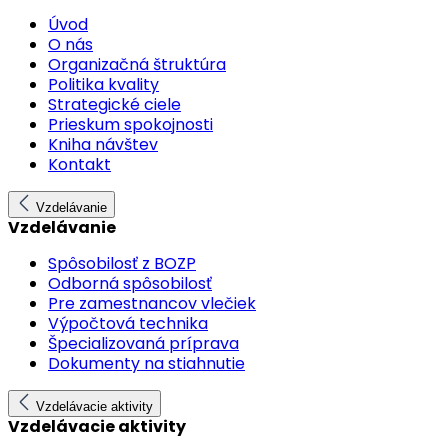
Úvod
O nás
Organizačná štruktúra
Politika kvality
Strategické ciele
Prieskum spokojnosti
Kniha návštev
Kontakt
Vzdelávanie
Vzdelávanie
Spôsobilosť z BOZP
Odborná spôsobilosť
Pre zamestnancov vlečiek
Výpočtová technika
Špecializovaná príprava
Dokumenty na stiahnutie
Vzdelávacie aktivity
Vzdelávacie aktivity