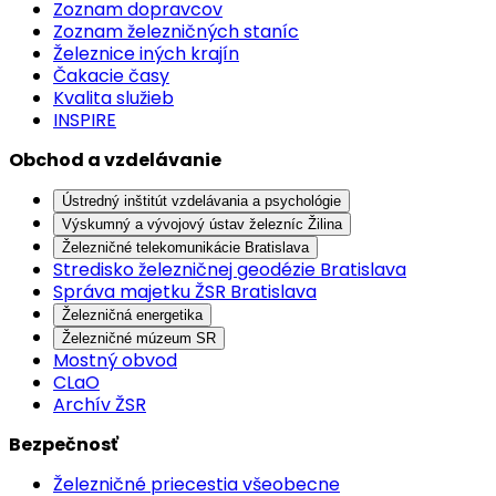
Zoznam dopravcov
Zoznam železničných staníc
Železnice iných krajín
Čakacie časy
Kvalita služieb
INSPIRE
Obchod a vzdelávanie
Ústredný inštitút vzdelávania a psychológie
Výskumný a vývojový ústav železníc Žilina
Železničné telekomunikácie Bratislava
Stredisko železničnej geodézie Bratislava
Správa majetku ŽSR Bratislava
Železničná energetika
Železničné múzeum SR
Mostný obvod
CLaO
Archív ŽSR
Bezpečnosť
Železničné priecestia všeobecne