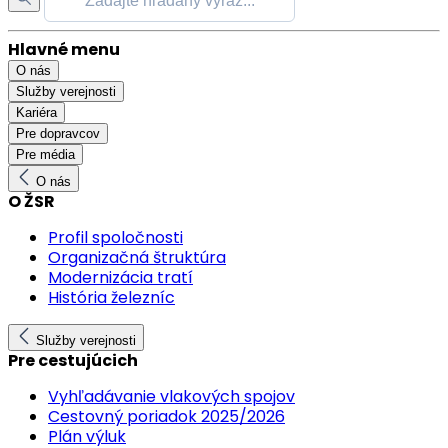
Hlavné menu
O nás
Služby verejnosti
Kariéra
Pre dopravcov
Pre média
O nás
O ŽSR
Profil spoločnosti
Organizačná štruktúra
Modernizácia tratí
História železníc
Služby verejnosti
Pre cestujúcich
Vyhľadávanie vlakových spojov
Cestovný poriadok 2025/2026
Plán výluk