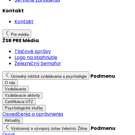
Kontakt
Kontakt
Pre média
ŽSR PRE Média
Tlačové správy
Logo na stiahnutie
Železničný Semafor
Podmenu
Ústredný inštitút vzdelávania a psychológie
O nás
Vzdelávanie
Vzdelávacie aktivity
Certifikácia UTZ
Psychologické služby
Osvedčenia a oprávnenia
Aktuality
Podmenu
Výskumný a vývojový ústav železníc Žilina
Úvod