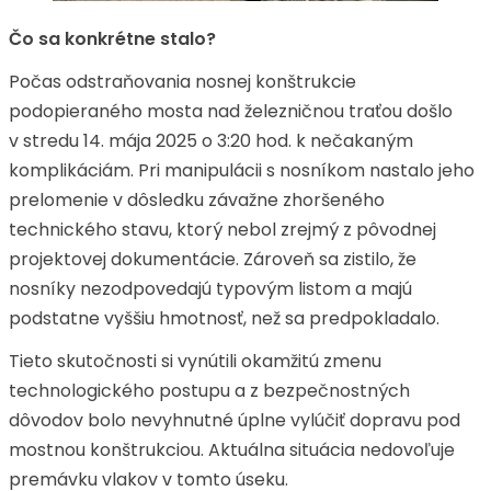
Čo sa konkrétne stalo?
Počas odstraňovania nosnej konštrukcie
podopieraného mosta nad železničnou traťou došlo
v stredu 14. mája 2025 o 3:20 hod. k nečakaným
komplikáciám. Pri manipulácii s nosníkom nastalo jeho
prelomenie v dôsledku závažne zhoršeného
technického stavu, ktorý nebol zrejmý z pôvodnej
projektovej dokumentácie. Zároveň sa zistilo, že
nosníky nezodpovedajú typovým listom a majú
podstatne vyššiu hmotnosť, než sa predpokladalo.
Tieto skutočnosti si vynútili okamžitú zmenu
technologického postupu a z bezpečnostných
dôvodov bolo nevyhnutné úplne vylúčiť dopravu pod
mostnou konštrukciou. Aktuálna situácia nedovoľuje
premávku vlakov v tomto úseku.