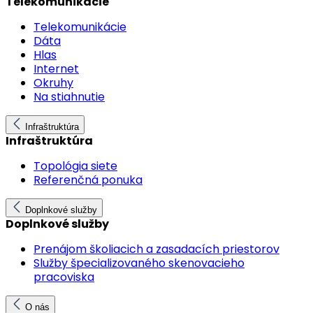
Telekomunikácie
Telekomunikácie
Dáta
Hlas
Internet
Okruhy
Na stiahnutie
Infraštruktúra
Infraštruktúra
Topológia siete
Referenčná ponuka
Doplnkové služby
Doplnkové služby
Prenájom školiacich a zasadacích priestorov
Služby špecializovaného skenovacieho
pracoviska
O nás