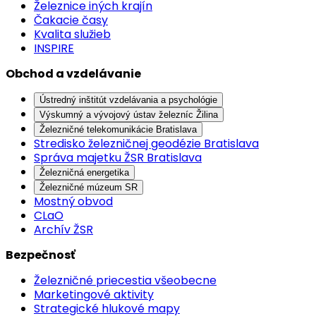
Železnice iných krajín
Čakacie časy
Kvalita služieb
INSPIRE
Obchod a vzdelávanie
Ústredný inštitút vzdelávania a psychológie
Výskumný a vývojový ústav železníc Žilina
Železničné telekomunikácie Bratislava
Stredisko železničnej geodézie Bratislava
Správa majetku ŽSR Bratislava
Železničná energetika
Železničné múzeum SR
Mostný obvod
CLaO
Archív ŽSR
Bezpečnosť
Železničné priecestia všeobecne
Marketingové aktivity
Strategické hlukové mapy