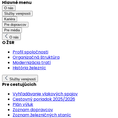
Hlavné menu
O nás
Služby verejnosti
Kariéra
Pre dopravcov
Pre média
O nás
O ŽSR
Profil spoločnosti
Organizačná štruktúra
Modernizácia tratí
História železníc
Služby verejnosti
Pre cestujúcich
Vyhľadávanie vlakových spojov
Cestovný poriadok 2025/2026
Plán výluk
Zoznam dopravcov
Zoznam železničných staníc