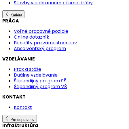
Stavby v ochrannom pásme dráhy
Kariéra
PRÁCA
Voľné pracovné pozície
Online dotazník
Benefity pre zamestnancov
Absolventský program
VZDELÁVANIE
Prax a stáže
Duálne vzdelávanie
Štipendijný program SŠ
Štipendijný program VŠ
KONTAKT
Kontakt
Pre dopravcov
Infraštruktúra