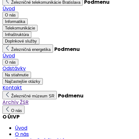
Podmenu
Železničné telekomunikácie Bratislava
Úvod
O nás
Informatika
Telekomunikácie
Infraštruktúra
Doplnkové služby
Podmenu
Železničná energetika
Úvod
O nás
Odstávky
Na stiahnutie
Najčastejšie otázky
Kontakt
Podmenu
Železničné múzeum SR
Archív ŽSR
O nás
O ÚIVP
Úvod
O nás