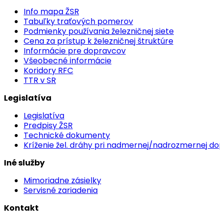
Info mapa ŽSR
Tabuľky traťových pomerov
Podmienky používania železničnej siete
Cena za prístup k železničnej štruktúre
Informácie pre dopravcov
Všeobecné informácie
Koridory RFC
TTR v SR
Legislatíva
Legislatíva
Predpisy ŽSR
Technické dokumenty
Kríženie žel. dráhy pri nadmernej/nadrozmernej d
Iné služby
Mimoriadne zásielky
Servisné zariadenia
Kontakt