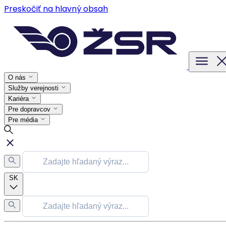
Preskočiť na hlavný obsah
O nás
Služby verejnosti
Kariéra
Pre dopravcov
Pre média
SK