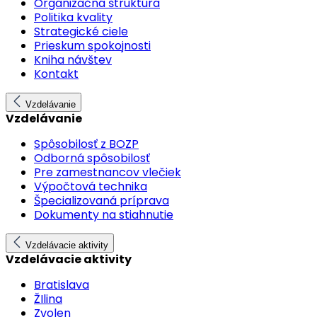
Organizačná štruktúra
Politika kvality
Strategické ciele
Prieskum spokojnosti
Kniha návštev
Kontakt
Vzdelávanie
Vzdelávanie
Spôsobilosť z BOZP
Odborná spôsobilosť
Pre zamestnancov vlečiek
Výpočtová technika
Špecializovaná príprava
Dokumenty na stiahnutie
Vzdelávacie aktivity
Vzdelávacie aktivity
Bratislava
ŽIlina
Zvolen