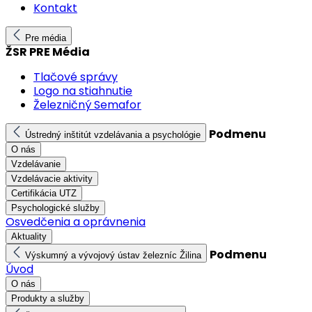
Kontakt
Pre média
ŽSR PRE Média
Tlačové správy
Logo na stiahnutie
Železničný Semafor
Podmenu
Ústredný inštitút vzdelávania a psychológie
O nás
Vzdelávanie
Vzdelávacie aktivity
Certifikácia UTZ
Psychologické služby
Osvedčenia a oprávnenia
Aktuality
Podmenu
Výskumný a vývojový ústav železníc Žilina
Úvod
O nás
Produkty a služby