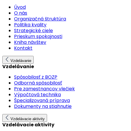
Úvod
O nás
Organizačná štruktúra
Politika kvality
Strategické ciele
Prieskum spokojnosti
Kniha návštev
Kontakt
Vzdelávanie
Vzdelávanie
Spôsobilosť z BOZP
Odborná spôsobilosť
Pre zamestnancov vlečiek
Výpočtová technika
Špecializovaná príprava
Dokumenty na stiahnutie
Vzdelávacie aktivity
Vzdelávacie aktivity