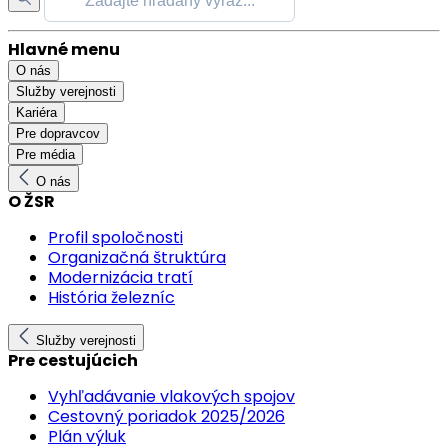
Hlavné menu
O nás
Služby verejnosti
Kariéra
Pre dopravcov
Pre média
O nás
O ŽSR
Profil spoločnosti
Organizačná štruktúra
Modernizácia tratí
História železníc
Služby verejnosti
Pre cestujúcich
Vyhľadávanie vlakových spojov
Cestovný poriadok 2025/2026
Plán výluk