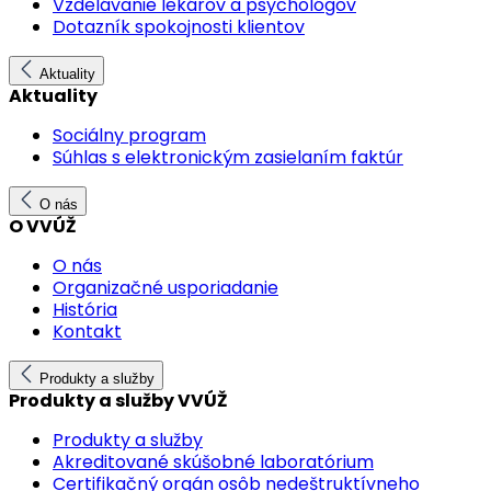
Vzdelávanie lekárov a psychológov
Dotazník spokojnosti klientov
Aktuality
Aktuality
Sociálny program
Súhlas s elektronickým zasielaním faktúr
O nás
O VVÚŽ
O nás
Organizačné usporiadanie
História
Kontakt
Produkty a služby
Produkty a služby VVÚŽ
Produkty a služby
Akreditované skúšobné laboratórium
Certifikačný orgán osôb nedeštruktívneho