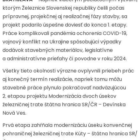
ktorým Železnice Slovenskej republiky čelili počas
prípravnej, projekčnej aj realizačnej fázy stavby, sa
projekt podarilo úspešne doviesť do konca 1. etapy.
Práce komplikovali pandémia ochorenia COVID-19,
vojnový konflikt na Ukrajine spôsobujúci výpadky
dodávok stavebných materiálov, legislatívne
a administratívne prieťahy či povodne v roku 2024.
Všetky tieto okolnosti výrazne ovplyvnili priebeh prác
aj konečný termín realizácie, napriek tomu môžu
stavebné práce plynulo pokračovať nadväzujúcou
2. etapou projektu Modernizácia dvoch úsekov
železničnej trate štátna hranica SR/ČR – Devínska
Nová Ves.
Prvá etapa zahŕňala modernizáciu úseku konvenčnej
pohraničnej železničnej trate Kúty – štátna hranica SR/