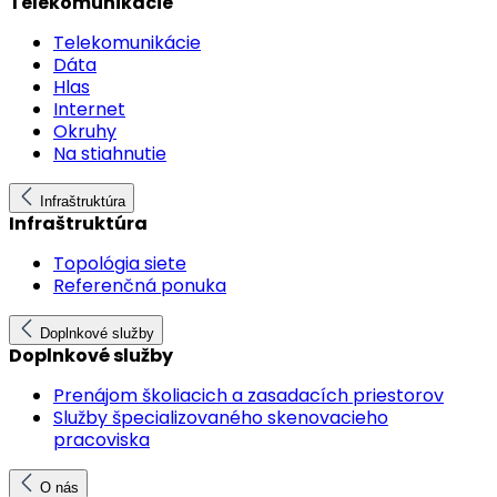
Telekomunikácie
Telekomunikácie
Dáta
Hlas
Internet
Okruhy
Na stiahnutie
Infraštruktúra
Infraštruktúra
Topológia siete
Referenčná ponuka
Doplnkové služby
Doplnkové služby
Prenájom školiacich a zasadacích priestorov
Služby špecializovaného skenovacieho
pracoviska
O nás