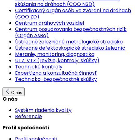
skúšania na dráhach (COO NSD)
Certifikačný orgán osôb vo zváraní na dráhach
(COO ZD)
Centrum dráhových vozidiel
Centrum posudzovania bezpečnostných rizík
(Orgán AsBo)
Ústredné železničné metrologické stredisko
Ústredné defektoskopické stredisko železníc
Meranie, monitoring, diagnostika
UTZ, VTZ (revízie, kontroly, skúšky)
Technické kontroly
Expertízna a konzultačná činnosť
Technicko-bezpečnostné skúšky
O nás
O nás
Systém riadenia kvality
Referencie
Profil spoločnosti
Profil spoločnosti