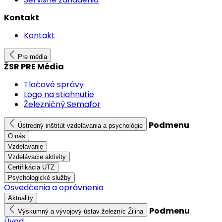
Kontakt
Kontakt
Pre média
ŽSR PRE Média
Tlačové správy
Logo na stiahnutie
Železničný Semafor
Podmenu
Ústredný inštitút vzdelávania a psychológie
O nás
Vzdelávanie
Vzdelávacie aktivity
Certifikácia UTZ
Psychologické služby
Osvedčenia a oprávnenia
Aktuality
Podmenu
Výskumný a vývojový ústav železníc Žilina
Úvod