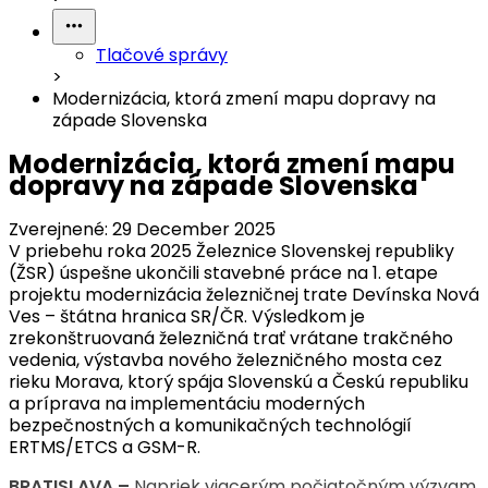
Tlačové správy
>
Modernizácia, ktorá zmení mapu dopravy na
západe Slovenska
Modernizácia, ktorá zmení mapu
dopravy na západe Slovenska
Zverejnené:
29 December 2025
V priebehu roka 2025 Železnice Slovenskej republiky
(ŽSR) úspešne ukončili stavebné práce na 1. etape
projektu modernizácia železničnej trate Devínska Nová
Ves – štátna hranica SR/ČR. Výsledkom je
zrekonštruovaná železničná trať vrátane trakčného
vedenia, výstavba nového železničného mosta cez
rieku Morava, ktorý spája Slovenskú a Českú republiku
a príprava na implementáciu moderných
bezpečnostných a komunikačných technológií
ERTMS/ETCS a GSM-R.
BRATISLAVA –
Napriek viacerým počiatočným výzvam,