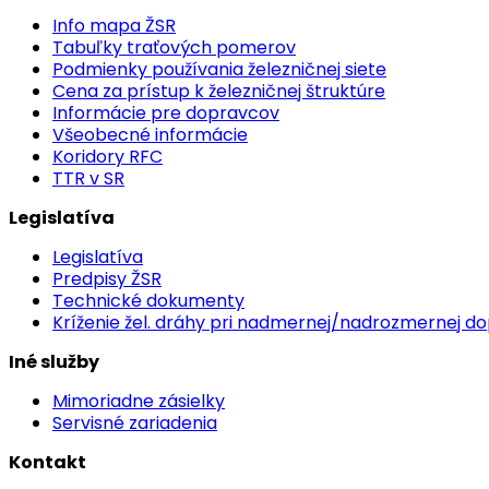
Info mapa ŽSR
Tabuľky traťových pomerov
Podmienky používania železničnej siete
Cena za prístup k železničnej štruktúre
Informácie pre dopravcov
Všeobecné informácie
Koridory RFC
TTR v SR
Legislatíva
Legislatíva
Predpisy ŽSR
Technické dokumenty
Kríženie žel. dráhy pri nadmernej/nadrozmernej d
Iné služby
Mimoriadne zásielky
Servisné zariadenia
Kontakt