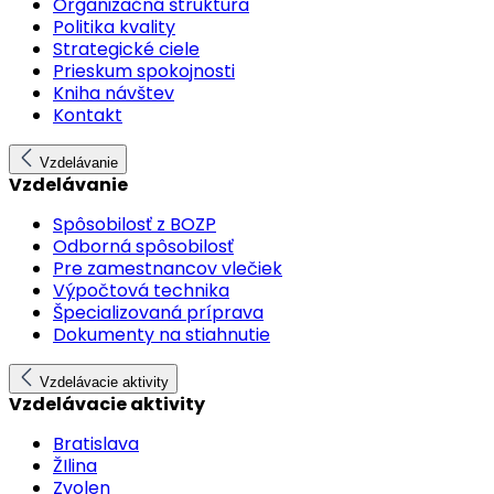
Organizačná štruktúra
Politika kvality
Strategické ciele
Prieskum spokojnosti
Kniha návštev
Kontakt
Vzdelávanie
Vzdelávanie
Spôsobilosť z BOZP
Odborná spôsobilosť
Pre zamestnancov vlečiek
Výpočtová technika
Špecializovaná príprava
Dokumenty na stiahnutie
Vzdelávacie aktivity
Vzdelávacie aktivity
Bratislava
ŽIlina
Zvolen