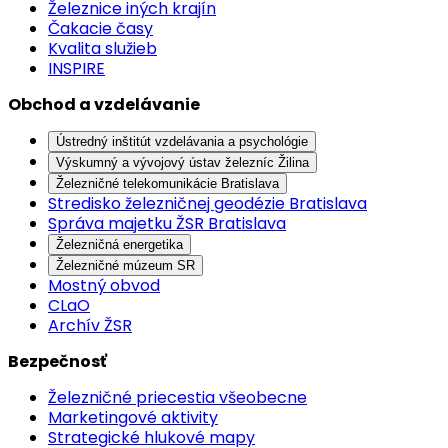
Železnice iných krajín
Čakacie časy
Kvalita služieb
INSPIRE
Obchod a vzdelávanie
Ústredný inštitút vzdelávania a psychológie
Výskumný a vývojový ústav železníc Žilina
Železničné telekomunikácie Bratislava
Stredisko železničnej geodézie Bratislava
Správa majetku ŽSR Bratislava
Železničná energetika
Železničné múzeum SR
Mostný obvod
CLaO
Archív ŽSR
Bezpečnosť
Železničné priecestia všeobecne
Marketingové aktivity
Strategické hlukové mapy