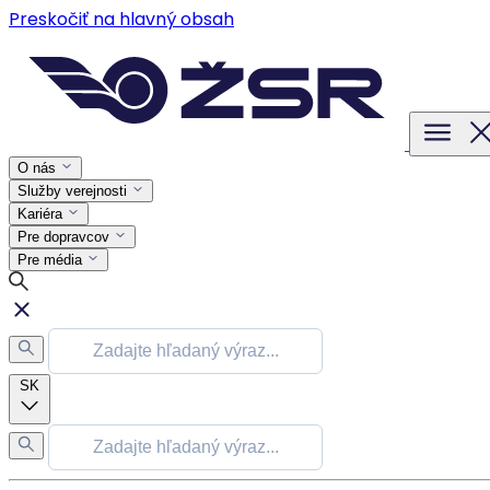
Preskočiť na hlavný obsah
O nás
Služby verejnosti
Kariéra
Pre dopravcov
Pre média
SK