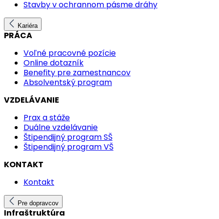
Stavby v ochrannom pásme dráhy
Kariéra
PRÁCA
Voľné pracovné pozície
Online dotazník
Benefity pre zamestnancov
Absolventský program
VZDELÁVANIE
Prax a stáže
Duálne vzdelávanie
Štipendijný program SŠ
Štipendijný program VŠ
KONTAKT
Kontakt
Pre dopravcov
Infraštruktúra