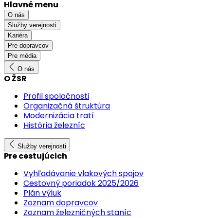
Hlavné menu
O nás
Služby verejnosti
Kariéra
Pre dopravcov
Pre média
O nás
O ŽSR
Profil spoločnosti
Organizačná štruktúra
Modernizácia tratí
História železníc
Služby verejnosti
Pre cestujúcich
Vyhľadávanie vlakových spojov
Cestovný poriadok 2025/2026
Plán výluk
Zoznam dopravcov
Zoznam železničných staníc