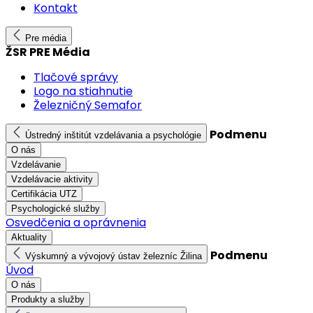
Kontakt
Pre média
ŽSR PRE Média
Tlačové správy
Logo na stiahnutie
Železničný Semafor
Podmenu
Ústredný inštitút vzdelávania a psychológie
O nás
Vzdelávanie
Vzdelávacie aktivity
Certifikácia UTZ
Psychologické služby
Osvedčenia a oprávnenia
Aktuality
Podmenu
Výskumný a vývojový ústav železníc Žilina
Úvod
O nás
Produkty a služby