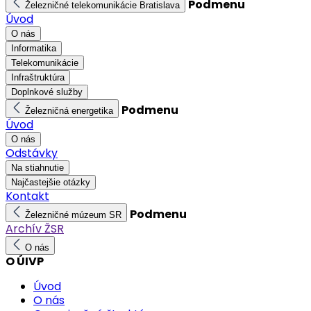
Podmenu
Železničné telekomunikácie Bratislava
Úvod
O nás
Informatika
Telekomunikácie
Infraštruktúra
Doplnkové služby
Podmenu
Železničná energetika
Úvod
O nás
Odstávky
Na stiahnutie
Najčastejšie otázky
Kontakt
Podmenu
Železničné múzeum SR
Archív ŽSR
O nás
O ÚIVP
Úvod
O nás