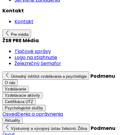
Kontakt
Kontakt
Pre média
ŽSR PRE Média
Tlačové správy
Logo na stiahnutie
Železničný Semafor
Podmenu
Ústredný inštitút vzdelávania a psychológie
O nás
Vzdelávanie
Vzdelávacie aktivity
Certifikácia UTZ
Psychologické služby
Osvedčenia a oprávnenia
Aktuality
Podmenu
Výskumný a vývojový ústav železníc Žilina
Úvod