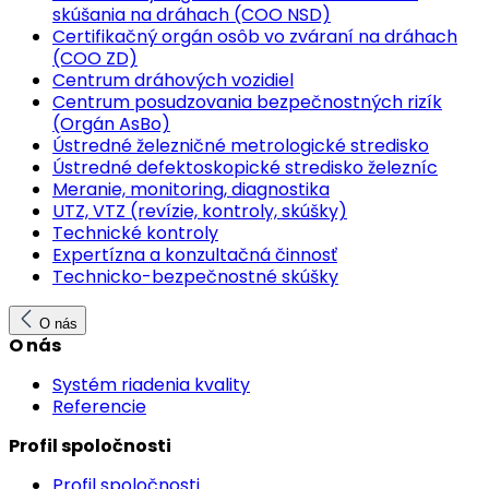
skúšania na dráhach (COO NSD)
Certifikačný orgán osôb vo zváraní na dráhach
(COO ZD)
Centrum dráhových vozidiel
Centrum posudzovania bezpečnostných rizík
(Orgán AsBo)
Ústredné železničné metrologické stredisko
Ústredné defektoskopické stredisko železníc
Meranie, monitoring, diagnostika
UTZ, VTZ (revízie, kontroly, skúšky)
Technické kontroly
Expertízna a konzultačná činnosť
Technicko-bezpečnostné skúšky
O nás
O nás
Systém riadenia kvality
Referencie
Profil spoločnosti
Profil spoločnosti