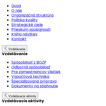
Úvod
O nás
Organizačná štruktúra
Politika kvality
Strategické ciele
Prieskum spokojnosti
Kniha návštev
Kontakt
Vzdelávanie
Vzdelávanie
Spôsobilosť z BOZP
Odborná spôsobilosť
Pre zamestnancov vlečiek
Výpočtová technika
Špecializovaná príprava
Dokumenty na stiahnutie
Vzdelávacie aktivity
Vzdelávacie aktivity