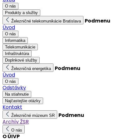
O nás
Produkty a služby
Podmenu
Železničné telekomunikácie Bratislava
Úvod
O nás
Informatika
Telekomunikácie
Infraštruktúra
Doplnkové služby
Podmenu
Železničná energetika
Úvod
O nás
Odstávky
Na stiahnutie
Najčastejšie otázky
Kontakt
Podmenu
Železničné múzeum SR
Archív ŽSR
O nás
O ÚIVP