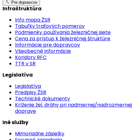
Pre dopravcov
Infraštruktúra
Info mapa ŽSR
Tabuľky traťových pomerov
Podmienky používania železničnej siete
Cena za prístup k železničnej štruktúre
Informácie pre dopravcov
Všeobecné informácie
Koridory RFC
TTR v SR
Legislatíva
Legislatíva
Predpisy ŽSR
Technické dokumenty
Kríženie žel. dráhy pri nadmernej/nadrozmernej
doprave
Iné služby
Mimoriadne zásielky
Servisné zariadenia