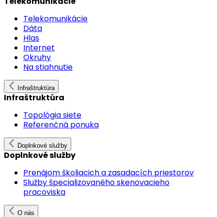
Telekomunikácie
Telekomunikácie
Dáta
Hlas
Internet
Okruhy
Na stiahnutie
Infraštruktúra
Infraštruktúra
Topológia siete
Referenčná ponuka
Doplnkové služby
Doplnkové služby
Prenájom školiacich a zasadacích priestorov
Služby špecializovaného skenovacieho
pracoviska
O nás