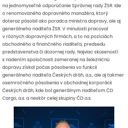
na jednomyseľné odporúčanie Správnej rady ŽSR. Ide
o renomovaného dopravného manažéra, ktorý
doteraz pôsobil ako poradca ministra dopravy, ale aj
generálneho riaditeľa ŽSR. V minulosti pracoval
v rôznych dopravných firmách, a to na pozíciách
obchodného a finančného riaditeľa, predsedu
predstavenstva či dozornej rady. Najviac skúseností
s riadením spoločnosti zameranej na železničnú
dopravu získal počas pôsobenia vo funkcii
generálneho riaditeľa Českých dráh, a.s., ale aj takmer
osemročného pôsobenia v obchodnej korporácii
Českých dráh, kde bol generálnym riaditeľom ČD
Cargo, a.s. a neskôr celej skupiny ČD a.s.