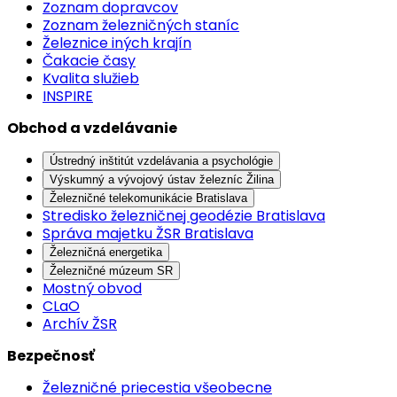
Zoznam dopravcov
Zoznam železničných staníc
Železnice iných krajín
Čakacie časy
Kvalita služieb
INSPIRE
Obchod a vzdelávanie
Ústredný inštitút vzdelávania a psychológie
Výskumný a vývojový ústav železníc Žilina
Železničné telekomunikácie Bratislava
Stredisko železničnej geodézie Bratislava
Správa majetku ŽSR Bratislava
Železničná energetika
Železničné múzeum SR
Mostný obvod
CLaO
Archív ŽSR
Bezpečnosť
Železničné priecestia všeobecne