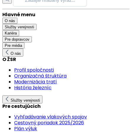
Hlavné menu
O nás
Služby verejnosti
Kariéra
Pre dopravcov
Pre média
O nás
O ŽSR
Profil spoločnosti
Organizačná štruktúra
Modernizácia tratí
História železníc
Služby verejnosti
Pre cestujúcich
Vyhľadávanie vlakových spojov
Cestovný poriadok 2025/2026
Plán výluk