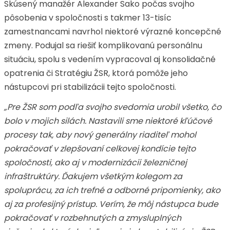
Skúsený manažér Alexander Sako počas svojho
pôsobenia v spoločnosti s takmer 13-tisíc
zamestnancami navrhol niektoré výrazné koncepčné
zmeny. Podujal sa riešiť komplikovanú personálnu
situáciu, spolu s vedením vypracoval aj konsolidačné
opatrenia či Stratégiu ŽSR, ktorá pomôže jeho
nástupcovi pri stabilizácii tejto spoločnosti.
„Pre ŽSR som podľa svojho svedomia urobil všetko, čo
bolo v mojich silách. Nastavili sme niektoré kľúčové
procesy tak, aby nový generálny riaditeľ mohol
pokračovať v zlepšovaní celkovej kondície tejto
spoločnosti, ako aj v modernizácii železničnej
infraštruktúry. Ďakujem všetkým kolegom za
spoluprácu, za ich trefné a odborné pripomienky, ako
aj za profesijný prístup. Verím, že môj nástupca bude
pokračovať v rozbehnutých a zmysluplných