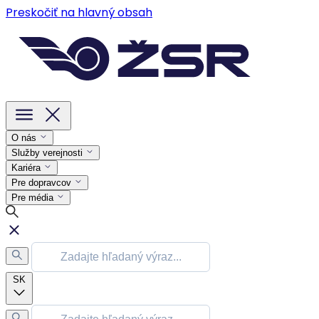
Preskočiť na hlavný obsah
O nás
Služby verejnosti
Kariéra
Pre dopravcov
Pre média
SK