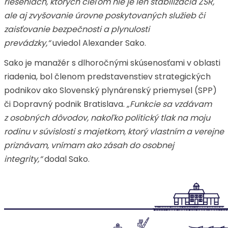
riešeniach, ktorých cieľom nie je len stabilizácia ŽSR,
ale aj zvyšovanie úrovne poskytovaných služieb či
zaisťovanie bezpečnosti a plynulosti
prevádzky,“
uviedol Alexander Sako.
Sako je manažér s dlhoročnými skúsenosťami v oblasti
riadenia, bol členom predstavenstiev strategických
podnikov ako Slovenský plynárenský priemysel (SPP)
či Dopravný podnik Bratislava.
„Funkcie sa vzdávam
z osobných dôvodov, nakoľko politický tlak na moju
rodinu v súvislosti s majetkom, ktorý vlastním a verejne
priznávam, vnímam ako zásah do osobnej
integrity,“
dodal Sako.