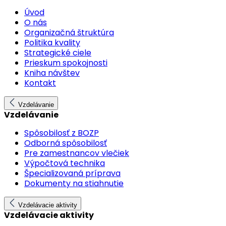
Úvod
O nás
Organizačná štruktúra
Politika kvality
Strategické ciele
Prieskum spokojnosti
Kniha návštev
Kontakt
Vzdelávanie
Vzdelávanie
Spôsobilosť z BOZP
Odborná spôsobilosť
Pre zamestnancov vlečiek
Výpočtová technika
Špecializovaná príprava
Dokumenty na stiahnutie
Vzdelávacie aktivity
Vzdelávacie aktivity