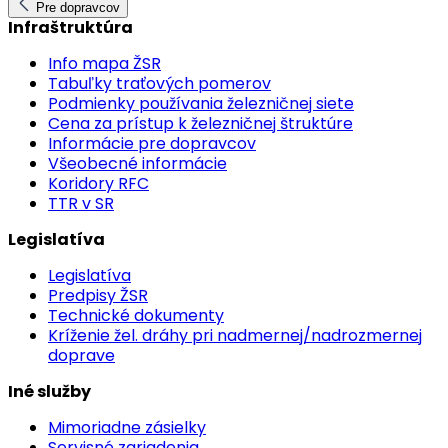
Pre dopravcov
Infraštruktúra
Info mapa ŽSR
Tabuľky traťových pomerov
Podmienky používania železničnej siete
Cena za prístup k železničnej štruktúre
Informácie pre dopravcov
Všeobecné informácie
Koridory RFC
TTR v SR
Legislatíva
Legislatíva
Predpisy ŽSR
Technické dokumenty
Kríženie žel. dráhy pri nadmernej/nadrozmernej
doprave
Iné služby
Mimoriadne zásielky
Servisné zariadenia