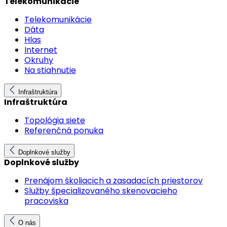
Telekomunikácie
Telekomunikácie
Dáta
Hlas
Internet
Okruhy
Na stiahnutie
Infraštruktúra
Infraštruktúra
Topológia siete
Referenčná ponuka
Doplnkové služby
Doplnkové služby
Prenájom školiacich a zasadacích priestorov
Služby špecializovaného skenovacieho
pracoviska
O nás