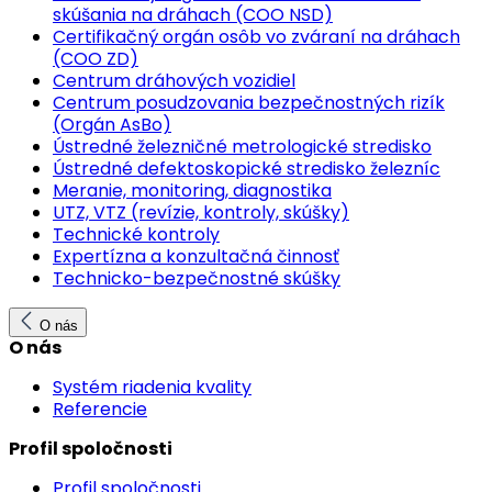
skúšania na dráhach (COO NSD)
Certifikačný orgán osôb vo zváraní na dráhach
(COO ZD)
Centrum dráhových vozidiel
Centrum posudzovania bezpečnostných rizík
(Orgán AsBo)
Ústredné železničné metrologické stredisko
Ústredné defektoskopické stredisko železníc
Meranie, monitoring, diagnostika
UTZ, VTZ (revízie, kontroly, skúšky)
Technické kontroly
Expertízna a konzultačná činnosť
Technicko-bezpečnostné skúšky
O nás
O nás
Systém riadenia kvality
Referencie
Profil spoločnosti
Profil spoločnosti