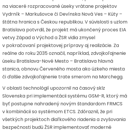
na viaceré rozpracované úseky vrátane projektov
Vydrník – Markušovce či Devínska Nová Ves – Kúty –
štátna hranica s Českou republikou. V súvislosti s uzlom
Bratislava potvrdil, že projekt má ukončený proces EIA
vetvy Západ a Východ a ŽSR vidia zmysel
v pokračovaní projektovej prípravy aj realizácie. Za
reálne do roku 2035 označil, napríklad, zdvojkoľajnenie
úseku Bratislava-Nové Mesto – Bratislava hlavná
stanica, obnovu Červeného mosta ako úzkeho miesta
či ďalšie zdvojkoľajnenie trate smerom na Marchegg.
V oblasti technológií upozornil na časový sklz
Slovenska pri implementácii systému GSM-R, ktorý má
byť postupne nahradený novým štandardom FRMCS
v kombinácii so systémom ETCS. Zdôraznil, že pri
všetkých projektoch diaľkového riadenia a zvyšovania
bezpečnosti budú ŽSR implementovať moderné