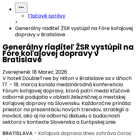
Tlačové správy
>
Generálny riaditeľ ŽSR vystúpil na Fóre koľajovej
dopravy v Bratislave
Generálny riaditeľ ŽSR vystúpil na
Fóre koľajovej dopravy v
Bratislave
Zverejnené:
18 Marec 2026
V hoteli DoubleTree by Hilton v Bratislave sa v dňoch
17. – 18. marca konala medzinárodná konferencia
Fórum koľajovej dopravy, ktorá patrí medzi kľúčové
odborné podujatia v oblasti železničnej a mestskej
koľajovej dopravy na Slovensku. Každoročne prináša
priestor na prezentáciu nových trendov, stratégií a
inovácií, ako aj na odbornú diskusiu o budúcnosti
sektora v kontexte Slovenska a Európskej únie.
BRATISLAVA
– Koľajová doprava dnes zohráva čoraz