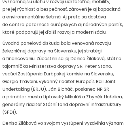
významnejšiu úlohu v rozvoji udržateľnej mobility,
pre jej rýchlosť a bezpečnosť, zároveň je aj kapacitná
a environmentálne šetrná. Aj preto sa dostáva
do centra pozornosti európskych aj národných politík,
ktoré podporujú jej ďalší rozvoj a modernizáciu.
Úvodná panelová diskusia bola venovaná rozvoju
železničnej dopravy na Slovensku, jej stratégii
a financovaniu. Zúčastnili sa jej Denisa Žiláková, štátna
tajomníčka Ministerstva dopravy SR, Peter Stano,
vedúci Zastúpenia Európskej komisie na Slovensku,
Giorgio Travaini, výkonný riaditeľ Europe's Rail Joint
Undertaking (ERJU), Ján Blcháč, poslanec NR SR
a primátor mesta Liptovský Mikuláš a Zbyněk Hořelica,
generálny riaditeľ Státní fond dopravní infrastruktury
(SFDI).
Denisa Žiláková vo svojom vystúpení vyzdvihla význam