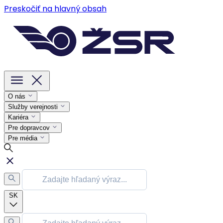
Preskočiť na hlavný obsah
O nás
Služby verejnosti
Kariéra
Pre dopravcov
Pre média
SK