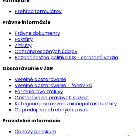
Formuláre
Prehľad formulárov
Právne informácie
Právne dokumenty
Faktúry
Zmluvy
Ochrana osobných údajov
Bezpečnostná politika KIS - skrátená verzia
Obstarávanie v ŽSR
Verejné obstarávanie
Verejné obstarávanie - fondy EÚ
Formulárové zmluvy
Obstarávanie právnych služieb
Kategórie prvkov železničnej infraštruktúry
Odpredaj nepotrebných zásob
Pravidelné informácie
Cenový prieskum