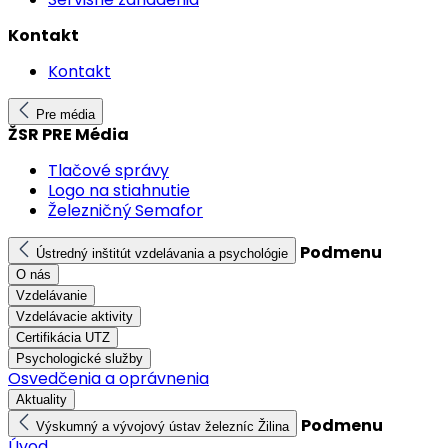
Kontakt
Kontakt
Pre média
ŽSR PRE Média
Tlačové správy
Logo na stiahnutie
Železničný Semafor
Podmenu
Ústredný inštitút vzdelávania a psychológie
O nás
Vzdelávanie
Vzdelávacie aktivity
Certifikácia UTZ
Psychologické služby
Osvedčenia a oprávnenia
Aktuality
Podmenu
Výskumný a vývojový ústav železníc Žilina
Úvod