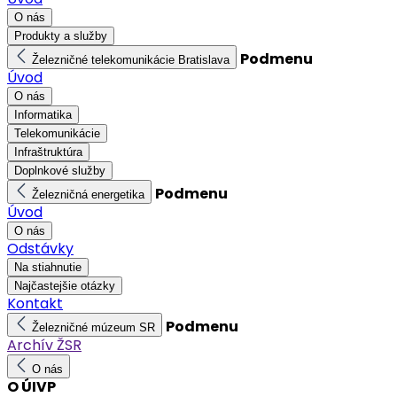
O nás
Produkty a služby
Podmenu
Železničné telekomunikácie Bratislava
Úvod
O nás
Informatika
Telekomunikácie
Infraštruktúra
Doplnkové služby
Podmenu
Železničná energetika
Úvod
O nás
Odstávky
Na stiahnutie
Najčastejšie otázky
Kontakt
Podmenu
Železničné múzeum SR
Archív ŽSR
O nás
O ÚIVP