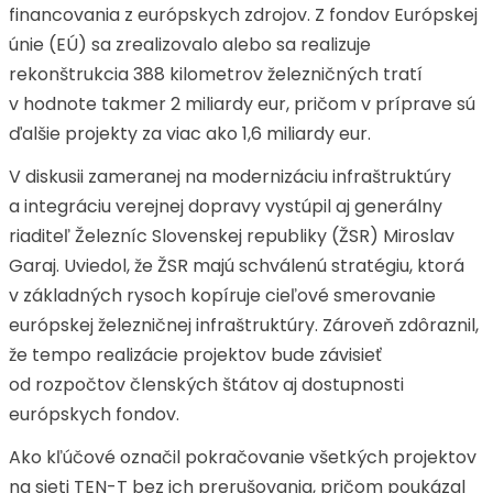
financovania z európskych zdrojov. Z fondov Európskej
únie (EÚ) sa zrealizovalo alebo sa realizuje
rekonštrukcia 388 kilometrov železničných tratí
v hodnote takmer 2 miliardy eur, pričom v príprave sú
ďalšie projekty za viac ako 1,6 miliardy eur.
V diskusii zameranej na modernizáciu infraštruktúry
a integráciu verejnej dopravy vystúpil aj generálny
riaditeľ Železníc Slovenskej republiky (ŽSR) Miroslav
Garaj. Uviedol, že ŽSR majú schválenú stratégiu, ktorá
v základných rysoch kopíruje cieľové smerovanie
európskej železničnej infraštruktúry. Zároveň zdôraznil,
že tempo realizácie projektov bude závisieť
od rozpočtov členských štátov aj dostupnosti
európskych fondov.
Ako kľúčové označil pokračovanie všetkých projektov
na sieti TEN-T bez ich prerušovania, pričom poukázal