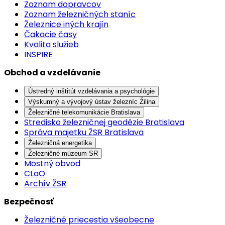
Zoznam dopravcov
Zoznam železničných staníc
Železnice iných krajín
Čakacie časy
Kvalita služieb
INSPIRE
Obchod a vzdelávanie
Ústredný inštitút vzdelávania a psychológie
Výskumný a vývojový ústav železníc Žilina
Železničné telekomunikácie Bratislava
Stredisko železničnej geodézie Bratislava
Správa majetku ŽSR Bratislava
Železničná energetika
Železničné múzeum SR
Mostný obvod
CLaO
Archív ŽSR
Bezpečnosť
Železničné priecestia všeobecne