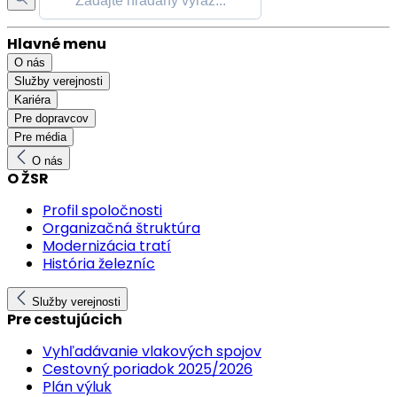
Hlavné menu
O nás
Služby verejnosti
Kariéra
Pre dopravcov
Pre média
O nás
O ŽSR
Profil spoločnosti
Organizačná štruktúra
Modernizácia tratí
História železníc
Služby verejnosti
Pre cestujúcich
Vyhľadávanie vlakových spojov
Cestovný poriadok 2025/2026
Plán výluk