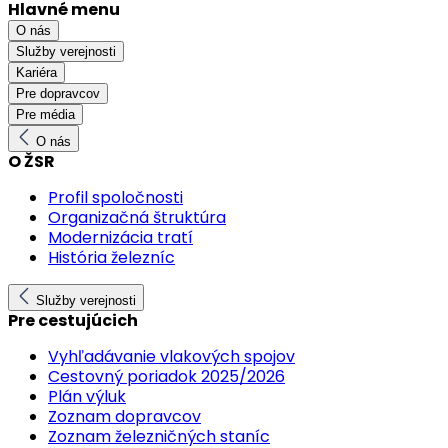
Hlavné menu
O nás
Služby verejnosti
Kariéra
Pre dopravcov
Pre média
O nás
O ŽSR
Profil spoločnosti
Organizačná štruktúra
Modernizácia tratí
História železníc
Služby verejnosti
Pre cestujúcich
Vyhľadávanie vlakových spojov
Cestovný poriadok 2025/2026
Plán výluk
Zoznam dopravcov
Zoznam železničných staníc