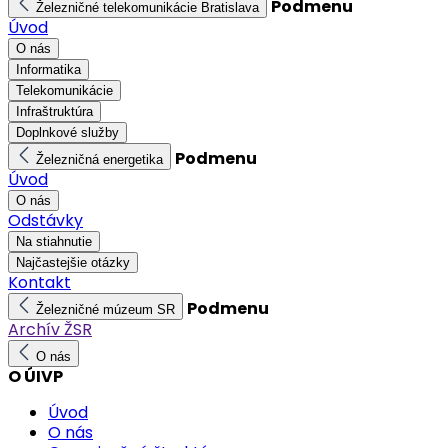
Podmenu
Železničné telekomunikácie Bratislava
Úvod
O nás
Informatika
Telekomunikácie
Infraštruktúra
Doplnkové služby
Podmenu
Železničná energetika
Úvod
O nás
Odstávky
Na stiahnutie
Najčastejšie otázky
Kontakt
Podmenu
Železničné múzeum SR
Archív ŽSR
O nás
O ÚIVP
Úvod
O nás