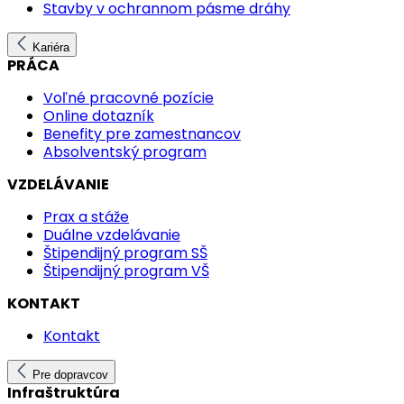
Stavby v ochrannom pásme dráhy
Kariéra
PRÁCA
Voľné pracovné pozície
Online dotazník
Benefity pre zamestnancov
Absolventský program
VZDELÁVANIE
Prax a stáže
Duálne vzdelávanie
Štipendijný program SŠ
Štipendijný program VŠ
KONTAKT
Kontakt
Pre dopravcov
Infraštruktúra