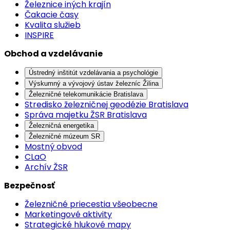
Železnice iných krajín
Čakacie časy
Kvalita služieb
INSPIRE
Obchod a vzdelávanie
Ústredný inštitút vzdelávania a psychológie
Výskumný a vývojový ústav železníc Žilina
Železničné telekomunikácie Bratislava
Stredisko železničnej geodézie Bratislava
Správa majetku ŽSR Bratislava
Železničná energetika
Železničné múzeum SR
Mostný obvod
CLaO
Archív ŽSR
Bezpečnosť
Železničné priecestia všeobecne
Marketingové aktivity
Strategické hlukové mapy