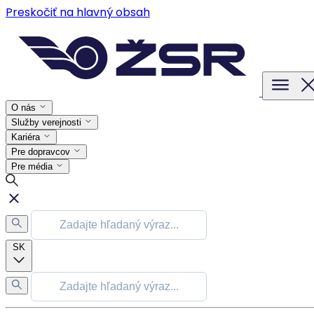
Preskočiť na hlavný obsah
O nás
Služby verejnosti
Kariéra
Pre dopravcov
Pre média
SK