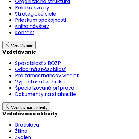
Organizačná štruktúra
Politika kvality
Strategické ciele
Prieskum spokojnosti
Kniha návštev
Kontakt
Vzdelávanie
Vzdelávanie
Spôsobilosť z BOZP
Odborná spôsobilosť
Pre zamestnancov vlečiek
Výpočtová technika
Špecializovaná príprava
Dokumenty na stiahnutie
Vzdelávacie aktivity
Vzdelávacie aktivity
Bratislava
ŽIlina
Zvolen