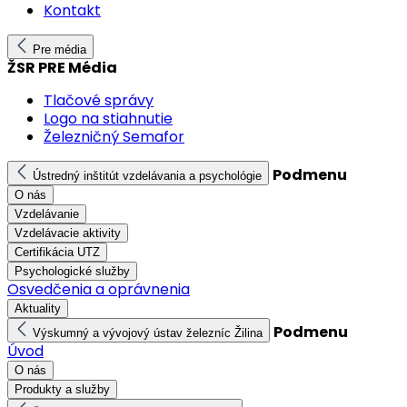
Kontakt
Pre média
ŽSR PRE Média
Tlačové správy
Logo na stiahnutie
Železničný Semafor
Podmenu
Ústredný inštitút vzdelávania a psychológie
O nás
Vzdelávanie
Vzdelávacie aktivity
Certifikácia UTZ
Psychologické služby
Osvedčenia a oprávnenia
Aktuality
Podmenu
Výskumný a vývojový ústav železníc Žilina
Úvod
O nás
Produkty a služby