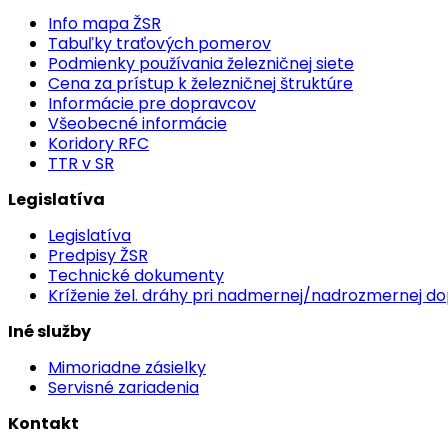
Info mapa ŽSR
Tabuľky traťových pomerov
Podmienky používania železničnej siete
Cena za prístup k železničnej štruktúre
Informácie pre dopravcov
Všeobecné informácie
Koridory RFC
TTR v SR
Legislatíva
Legislatíva
Predpisy ŽSR
Technické dokumenty
Kríženie žel. dráhy pri nadmernej/nadrozmernej d
Iné služby
Mimoriadne zásielky
Servisné zariadenia
Kontakt