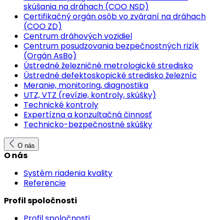
skúšania na dráhach (COO NSD)
Certifikačný orgán osôb vo zváraní na dráhach
(COO ZD)
Centrum dráhových vozidiel
Centrum posudzovania bezpečnostných rizík
(Orgán AsBo)
Ústredné železničné metrologické stredisko
Ústredné defektoskopické stredisko železníc
Meranie, monitoring, diagnostika
UTZ, VTZ (revízie, kontroly, skúšky)
Technické kontroly
Expertízna a konzultačná činnosť
Technicko-bezpečnostné skúšky
O nás
O nás
Systém riadenia kvality
Referencie
Profil spoločnosti
Profil spoločnosti