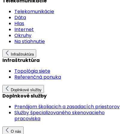
Telekomunikácie
Telekomunikácie
Dáta
Hlas
Internet
Okruhy
Na stiahnutie
Infraštruktúra
Infraštruktúra
Topológia siete
Referenčná ponuka
Doplnkové služby
Doplnkové služby
Prenájom školiacich a zasadacích priestorov
Služby špecializovaného skenovacieho
pracoviska
O nás