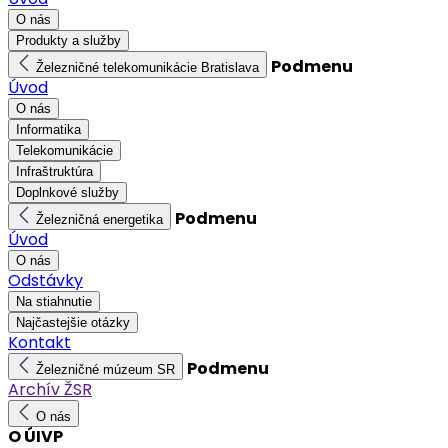
O nás
Produkty a služby
Podmenu
Železničné telekomunikácie Bratislava
Úvod
O nás
Informatika
Telekomunikácie
Infraštruktúra
Doplnkové služby
Podmenu
Železničná energetika
Úvod
O nás
Odstávky
Na stiahnutie
Najčastejšie otázky
Kontakt
Podmenu
Železničné múzeum SR
Archív ŽSR
O nás
O ÚIVP