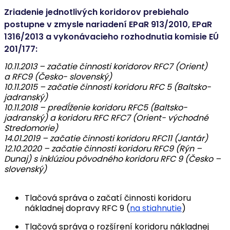
Zriadenie jednotlivých koridorov prebiehalo
postupne v zmysle nariadení EPaR 913/2010, EPaR
1316/2013 a vykonávacieho rozhodnutia komisie EÚ
201/177:
10.11.2013 – začatie činnosti koridorov RFC7 (Orient)
a RFC9 (Česko- slovenský)
10.11.2015 – začatie činnosti koridoru RFC 5 (Baltsko-
jadranský)
10.11.2018 – predĺženie koridoru RFC5 (Baltsko-
jadranský) a koridoru RFC RFC7 (Orient- východné
Stredomorie)
14.01.2019 – začatie činnosti koridoru RFC11 (Jantár)
12.10.2020 – začatie činnosti koridoru RFC9 (Rýn –
Dunaj) s inklúziou pôvodného koridoru RFC 9 (Česko –
slovenský)
Tlačová správa o začatí činnosti koridoru
nákladnej dopravy RFC 9 (
na stiahnutie
)
Tlačová správa o rozšírení koridoru nákladnej