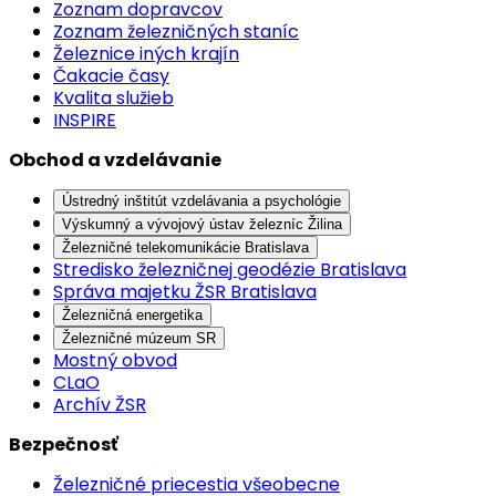
Zoznam dopravcov
Zoznam železničných staníc
Železnice iných krajín
Čakacie časy
Kvalita služieb
INSPIRE
Obchod a vzdelávanie
Ústredný inštitút vzdelávania a psychológie
Výskumný a vývojový ústav železníc Žilina
Železničné telekomunikácie Bratislava
Stredisko železničnej geodézie Bratislava
Správa majetku ŽSR Bratislava
Železničná energetika
Železničné múzeum SR
Mostný obvod
CLaO
Archív ŽSR
Bezpečnosť
Železničné priecestia všeobecne