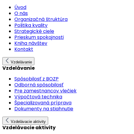
Úvod
O nás
Organizačná štruktúra
Politika kvality
Strategické ciele
Prieskum spokojnosti
Kniha návštev
Kontakt
Vzdelávanie
Vzdelávanie
Spôsobilosť z BOZP
Odborná spôsobilosť
Pre zamestnancov vlečiek
Výpočtová technika
Špecializovaná príprava
Dokumenty na stiahnutie
Vzdelávacie aktivity
Vzdelávacie aktivity