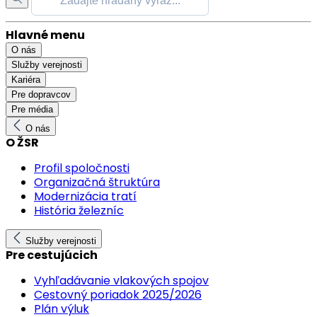
Hlavné menu
O nás
Služby verejnosti
Kariéra
Pre dopravcov
Pre média
O nás
O ŽSR
Profil spoločnosti
Organizačná štruktúra
Modernizácia tratí
História železníc
Služby verejnosti
Pre cestujúcich
Vyhľadávanie vlakových spojov
Cestovný poriadok 2025/2026
Plán výluk