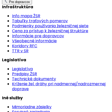
Pre dopravcov
Infraštruktúra
Info mapa ŽSR
Tabuľky traťových pomerov
Podmienky používania železničnej siete
Cena za prístup k železničnej štruktúre
Informácie pre dopravcov
Všeobecné informácie
Koridory RFC
TTR v SR
Legislatíva
Legislatíva
Predpisy ŽSR
Technické dokumenty
Kríženie žel. dráhy pri nadmernej/nadrozmernej
doprave
Iné služby
Mimoriadne zásielky
Servisné zariadenia