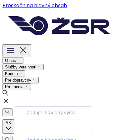
Preskočiť na hlavný obsah
O nás
Služby verejnosti
Kariéra
Pre dopravcov
Pre média
SK