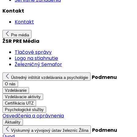
Kontakt
Kontakt
Pre média
ŽSR PRE Média
Tlačové správy
Logo na stiahnutie
Železničný Semafor
Podmenu
Ústredný inštitút vzdelávania a psychológie
O nás
Vzdelávanie
Vzdelávacie aktivity
Certifikácia UTZ
Psychologické služby
Osvedčenia a oprávnenia
Aktuality
Podmenu
Výskumný a vývojový ústav železníc Žilina
Úvod