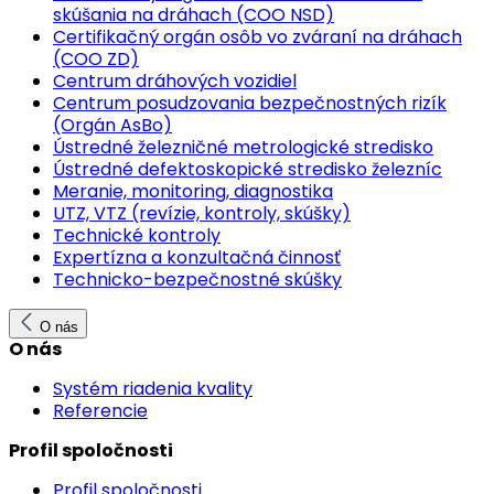
skúšania na dráhach (COO NSD)
Certifikačný orgán osôb vo zváraní na dráhach
(COO ZD)
Centrum dráhových vozidiel
Centrum posudzovania bezpečnostných rizík
(Orgán AsBo)
Ústredné železničné metrologické stredisko
Ústredné defektoskopické stredisko železníc
Meranie, monitoring, diagnostika
UTZ, VTZ (revízie, kontroly, skúšky)
Technické kontroly
Expertízna a konzultačná činnosť
Technicko-bezpečnostné skúšky
O nás
O nás
Systém riadenia kvality
Referencie
Profil spoločnosti
Profil spoločnosti