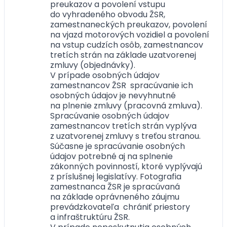
preukazov a povolení vstupu
do vyhradeného obvodu ŽSR,
zamestnaneckých preukazov, povolení
na vjazd motorových vozidiel a povolení
na vstup cudzích osôb, zamestnancov
tretích strán na základe uzatvorenej
zmluvy (objednávky).
V prípade osobných údajov
zamestnancov ŽSR spracúvanie ich
osobných údajov je nevyhnutné
na plnenie zmluvy (pracovná zmluva).
Spracúvanie osobných údajov
zamestnancov tretích strán vyplýva
z uzatvorenej zmluvy s treťou stranou.
Súčasne je spracúvanie osobných
údajov potrebné aj na splnenie
zákonných povinností, ktoré vyplývajú
z príslušnej legislatívy. Fotografia
zamestnanca ŽSR je spracúvaná
na základe oprávneného záujmu
prevádzkovateľa chrániť priestory
a infraštruktúru ŽSR.