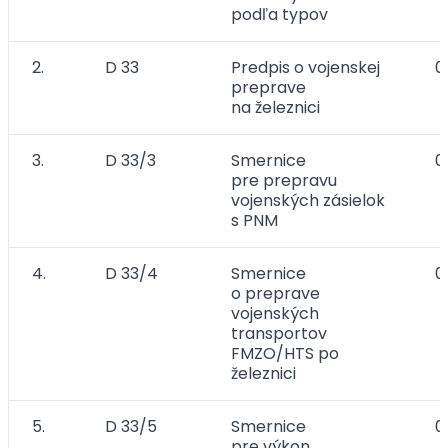
podľa typov
2.
D 33
Predpis o vojenskej
0
preprave
na železnici
3.
D 33/3
Smernice
0
pre prepravu
vojenských zásielok
s PNM
4.
D 33/4
Smernice
0
o preprave
vojenských
transportov
FMZO/HTS po
železnici
5.
D 33/5
Smernice
0
pre výkon