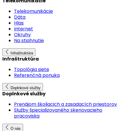
Telekomunikácie
Telekomunikácie
Dáta
Hlas
Internet
Okruhy
Na stiahnutie
Infraštruktúra
Infraštruktúra
Topológia siete
Referenčná ponuka
Doplnkové služby
Doplnkové služby
Prenájom školiacich a zasadacích priestorov
Služby špecializovaného skenovacieho
pracoviska
O nás