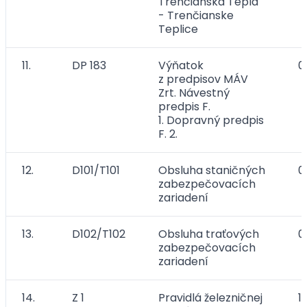
Trenčianska Teplá
- Trenčianske
Teplice
11.
DP 183
Výňatok
0
z predpisov MÁV
Zrt. Návestný
predpis F.
1. Dopravný predpis
F. 2.
12.
D101/T101
Obsluha staničných
0
zabezpečovacích
zariadení
13.
D102/T102
Obsluha traťových
0
zabezpečovacích
zariadení
14.
Z 1
Pravidlá železničnej
11