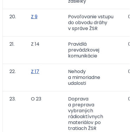
zásielky
20.
Z 9
Povoľovanie vstupu
01
do obvodu dráhy
v správe ŽSR
21.
Z 14
Pravidlá
0
prevádzkovej
komunikácie
22.
Z 17
Nehody
0
a mimoriadne
udalosti
23.
O 23
Doprava
0
a preprava
vybraných
rádioaktívnych
materiálov po
tratiach ŽSR