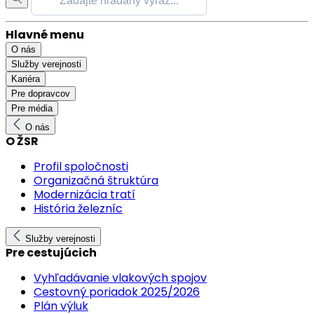
Hlavné menu
O nás
Služby verejnosti
Kariéra
Pre dopravcov
Pre média
O nás
O ŽSR
Profil spoločnosti
Organizačná štruktúra
Modernizácia tratí
História železníc
Služby verejnosti
Pre cestujúcich
Vyhľadávanie vlakových spojov
Cestovný poriadok 2025/2026
Plán výluk