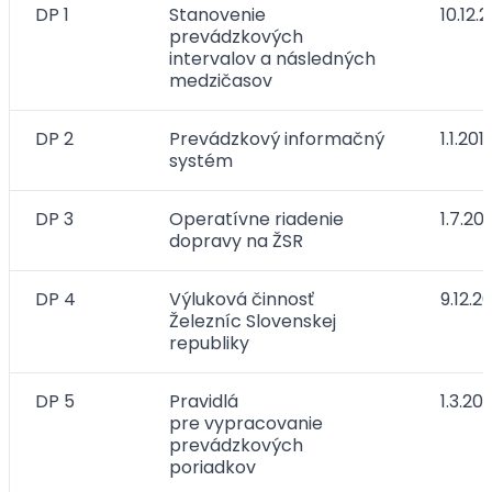
DP 1
​Stanovenie
10.12.
prevádzkových
intervalov a následných
medzičasov
DP 2
Prevádzkový informačný
1.1.201
systém
DP 3
Operatívne riadenie
1.7.20
dopravy na ŽSR
DP 4
Výluková činnosť
9.12.2
Železníc Slovenskej
republiky
DP 5
Pravidlá
1.3.201
pre vypracovanie
prevádzkových
poriadkov