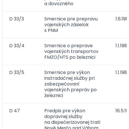
a dovozného
D 33/3
Smernice pre prepravu
1.6.19
vojenských zásielok
s PNM
D 33/4
Smernice o preprave
1.1.198
vojenských transportov
FMZO/HTS po železnici
D 33/5
Smernice pre výkon
1.1.198
instradačnej služby pri
zabezpečovaní
vojenských prepráv po
železnici
D 47
Predpis pre výkon
16.5.1
dopravnej služby
na dispečerizovanej trati
Nové Mesto nad Váhom