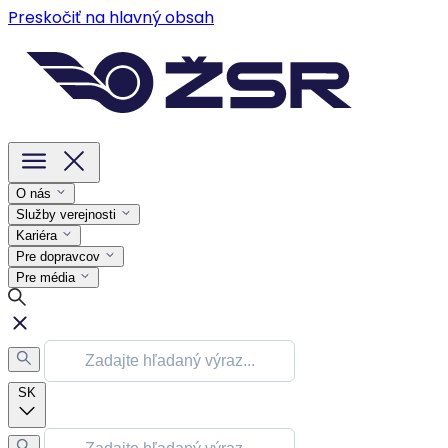
Preskočiť na hlavný obsah
O nás
Služby verejnosti
Kariéra
Pre dopravcov
Pre média
SK