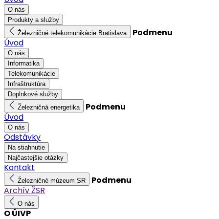
O nás
Produkty a služby
Podmenu
Železničné telekomunikácie Bratislava
Úvod
O nás
Informatika
Telekomunikácie
Infraštruktúra
Doplnkové služby
Podmenu
Železničná energetika
Úvod
O nás
Odstávky
Na stiahnutie
Najčastejšie otázky
Kontakt
Podmenu
Železničné múzeum SR
Archív ŽSR
O nás
O ÚIVP