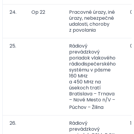
24.
Op 22
Pracovné úrazy, iné
0
úrazy, nebezpečné
udalosti, choroby
z povolania
25.
Rádiový
0
prevádzkový
poriadok vlakového
rádiodispečerského
systému v pásme
160 MHz
a 450 MHz
na
úsekoch tratí
Bratislava – Trnava
– Nové Mesto n/V –
Púchov
– Žilina
26.
Rádiový
1
prevádzkový