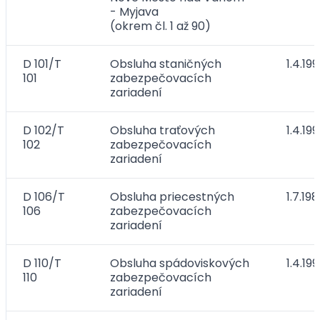
- Myjava
(okrem čl. 1 až 90)
D 101/T
Obsluha staničných
1.4.19
101
zabezpečovacích
zariadení
D 102/T
Obsluha traťových
1.4.19
102
zabezpečovacích
zariadení
D 106/T
Obsluha priecestných
1.7.19
106
zabezpečovacích
zariadení
D 110/T
Obsluha spádoviskových
1.4.19
110
zabezpečovacích
zariadení