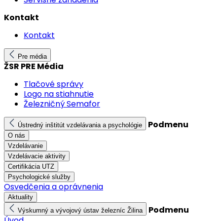
Kontakt
Kontakt
Pre média
ŽSR PRE Média
Tlačové správy
Logo na stiahnutie
Železničný Semafor
Podmenu
Ústredný inštitút vzdelávania a psychológie
O nás
Vzdelávanie
Vzdelávacie aktivity
Certifikácia UTZ
Psychologické služby
Osvedčenia a oprávnenia
Aktuality
Podmenu
Výskumný a vývojový ústav železníc Žilina
Úvod