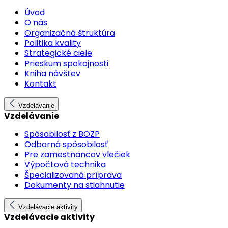
Úvod
O nás
Organizačná štruktúra
Politika kvality
Strategické ciele
Prieskum spokojnosti
Kniha návštev
Kontakt
Vzdelávanie
Vzdelávanie
Spôsobilosť z BOZP
Odborná spôsobilosť
Pre zamestnancov vlečiek
Výpočtová technika
Špecializovaná príprava
Dokumenty na stiahnutie
Vzdelávacie aktivity
Vzdelávacie aktivity