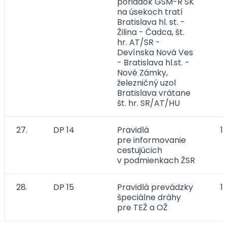
poriadok GSM-R SK
na úsekoch tratí
Bratislava hl. st. -
Žilina - Čadca, št.
hr. AT/SR -
Devínska Nová Ves
- Bratislava hl.st. -
Nové Zámky,
železničný uzol
Bratislava vrátane
št. hr. SR/AT/HU​
27.
DP 14
Pravidlá
1
pre informovanie
cestujúcich
v podmienkach ŽSR
28.
DP 15
Pravidlá prevádzky
1
špeciálne dráhy
pre TEŽ a OŽ