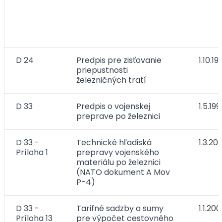
D 24
Predpis pre zisťovanie
1.10.19
priepustnosti
železničných tratí
D 33
Predpis o vojenskej
1.5.199
preprave po železnici
D 33 -
Technické hľadiská
1.3.20
Príloha 1
prepravy vojenského
materiálu po železnici
(NATO dokument A Mov
P-4)
D 33 -
Tarifné sadzby a sumy
1.1.20
Príloha 13
pre výpočet cestovného