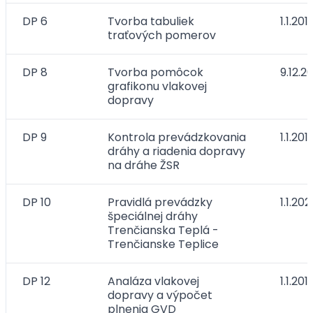
DP 6
Tvorba tabuliek
1.1.201
traťových pomerov
DP 8
Tvorba pomôcok
9.12.2
grafikonu vlakovej
dopravy
DP 9
Kontrola prevádzkovania
1.1.201
dráhy a riadenia dopravy
na dráhe ŽSR
DP 10
Pravidlá prevádzky
1.1.202
špeciálnej dráhy
Trenčianska Teplá -
Trenčianske Teplice
DP 12
Analáza vlakovej
1.1.201
dopravy a výpočet
plnenia GVD