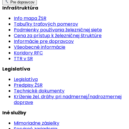
Pre dopravcov
Infraštruktúra
Info mapa ŽSR
Tabuľky traťových pomerov
Podmienky používania železničnej siete
Cena za prístup k železničnej štruktúre
Informácie pre dopravcov
Všeobecné informácie
Koridory RFC
TTR v SR
Legislatíva
Legislatíva
Predpisy ŽSR
Technické dokumenty
Kríženie žel. dráhy pri nadmernej/nadrozmernej
doprave
Iné služby
Mimoriadne zásielky
Servisné zariadenia