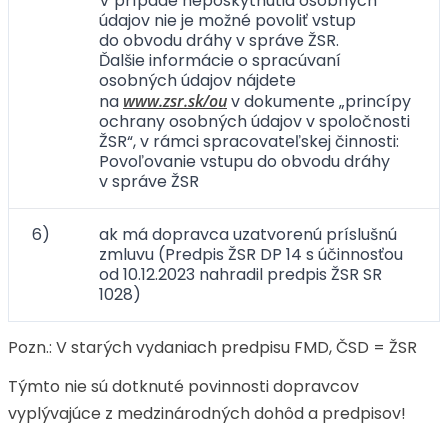
V prípade neposkytnutia osobných
údajov nie je možné povoliť vstup
do obvodu dráhy v správe ŽSR.
Ďalšie informácie o spracúvaní
osobných údajov nájdete
na
www.zsr.sk/ou
v dokumente „princípy
ochrany osobných údajov v spoločnosti
ŽSR“, v rámci spracovateľskej činnosti:
Povoľovanie vstupu do obvodu dráhy
v správe ŽSR
6)
ak má dopravca uzatvorenú príslušnú
zmluvu (Predpis ŽSR DP 14 s účinnosťou
od 10.12.2023 nahradil predpis ŽSR SR
1028)
Pozn.: V starých vydaniach predpisu FMD, ČSD = ŽSR
Týmto nie sú dotknuté povinnosti dopravcov
vyplývajúce z medzinárodných dohôd a predpisov!