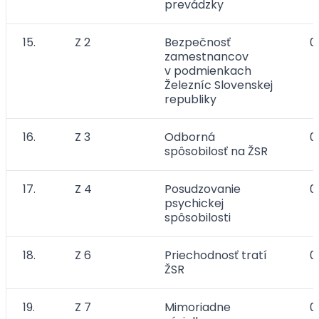
prevádzky
15.
Z 2
Bezpečnosť
0
zamestnancov
v podmienkach
Železníc Slovenskej
republiky
16.
Z 3
Odborná
0
spôsobilosť na ŽSR
17.
Z 4
Posudzovanie
0
psychickej
spôsobilosti
18.
Z 6
Priechodnosť tratí
0
ŽSR
19.
Z 7
Mimoriadne
0