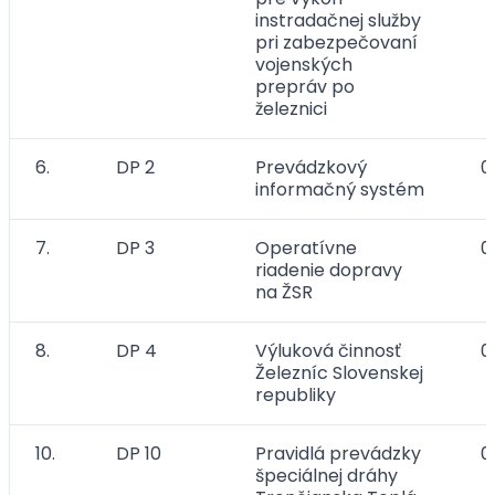
instradačnej služby
pri zabezpečovaní
vojenských
prepráv po
železnici
6.
DP 2
Prevádzkový
0
informačný systém
7.
DP 3
Operatívne
0
riadenie dopravy
na ŽSR
8.
DP 4
Výluková činnosť
0
Železníc Slovenskej
republiky
10.
DP 10
Pravidlá prevádzky
0
špeciálnej dráhy