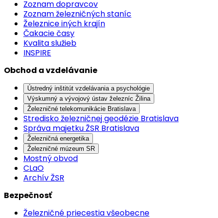
Zoznam dopravcov
Zoznam železničných staníc
Železnice iných krajín
Čakacie časy
Kvalita služieb
INSPIRE
Obchod a vzdelávanie
Ústredný inštitút vzdelávania a psychológie
Výskumný a vývojový ústav železníc Žilina
Železničné telekomunikácie Bratislava
Stredisko železničnej geodézie Bratislava
Správa majetku ŽSR Bratislava
Železničná energetika
Železničné múzeum SR
Mostný obvod
CLaO
Archív ŽSR
Bezpečnosť
Železničné priecestia všeobecne