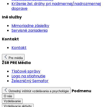
Kríženie žel. dráhy pri nadmernej/nadrozmernej
doprave
Iné služby
Mimoriadne zásielky
Servisné zariadenia
Kontakt
Kontakt
Pre média
ŽSR PRE Média
Tlačové správy
Logo na stiahnutie
Železničný Semafor
Podmenu
Ústredný inštitút vzdelávania a psychológie
O nás
Vzdelávanie
Vzdelávacie aktivity