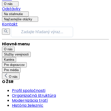
O nás
Odstávky
Na stiahnutie
Najčastejšie otázky
Kontakt
Hlavné menu
O nás
Služby verejnosti
Kariéra
Pre dopravcov
Pre média
O nás
O ŽSR
Profil spoločnosti
Organizačná štruktúra
Modernizácia tratí
História železníc