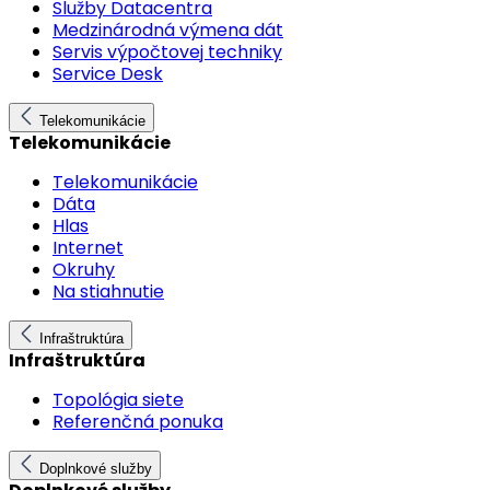
Služby Datacentra
Medzinárodná výmena dát
Servis výpočtovej techniky
Service Desk
Telekomunikácie
Telekomunikácie
Telekomunikácie
Dáta
Hlas
Internet
Okruhy
Na stiahnutie
Infraštruktúra
Infraštruktúra
Topológia siete
Referenčná ponuka
Doplnkové služby