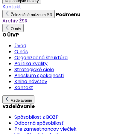
Najčastejšie otázky
Kontakt
Podmenu
Železničné múzeum SR
Archív ŽSR
O nás
O ÚIVP
Úvod
O nás
Organizačná štruktúra
Politika kvality
Strategické ciele
Prieskum spokojnosti
Kniha návštev
Kontakt
Vzdelávanie
Vzdelávanie
Spôsobilosť z BOZP
Odborná spôsobilosť
Pre zamestnancov vlečiek