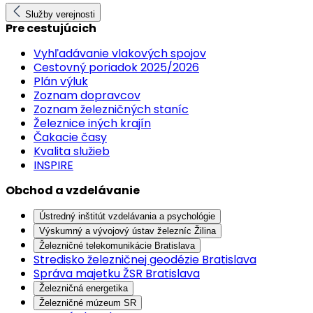
Služby verejnosti
Pre cestujúcich
Vyhľadávanie vlakových spojov
Cestovný poriadok 2025/2026
Plán výluk
Zoznam dopravcov
Zoznam železničných staníc
Železnice iných krajín
Čakacie časy
Kvalita služieb
INSPIRE
Obchod a vzdelávanie
Ústredný inštitút vzdelávania a psychológie
Výskumný a vývojový ústav železníc Žilina
Železničné telekomunikácie Bratislava
Stredisko železničnej geodézie Bratislava
Správa majetku ŽSR Bratislava
Železničná energetika
Železničné múzeum SR