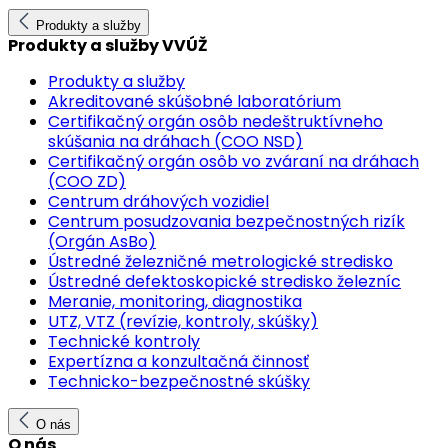
Produkty a služby
Produkty a služby VVÚŽ
Produkty a služby
Akreditované skúšobné laboratórium
Certifikačný orgán osôb nedeštruktívneho
skúšania na dráhach (COO NSD)
Certifikačný orgán osôb vo zváraní na dráhach
(COO ZD)
Centrum dráhových vozidiel
Centrum posudzovania bezpečnostných rizík
(Orgán AsBo)
Ústredné železničné metrologické stredisko
Ústredné defektoskopické stredisko železníc
Meranie, monitoring, diagnostika
UTZ, VTZ (revízie, kontroly, skúšky)
Technické kontroly
Expertízna a konzultačná činnosť
Technicko-bezpečnostné skúšky
O nás
O nás