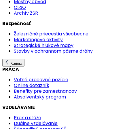
Mostný obvod
CLaO
Archív ŽSR
Bezpečnosť
Železničné priecestia všeobecne
Marketingové aktivity
Strategické hlukové mapy
Stavby v ochrannom pásme dráhy
Kariéra
PRÁCA
Voľné pracovné pozície
Online dotazník
Benefity pre zamestnancov
Absolventský program
VZDELÁVANIE
Prax a stáže
Duálne vzdelávanie