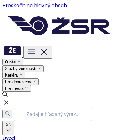
Preskočiť na hlavný obsah
O nás
Služby verejnosti
Kariéra
Pre dopravcov
Pre média
SK
Úvod