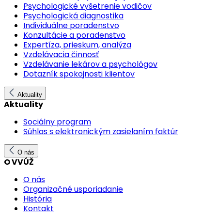
Psychologické vyšetrenie vodičov
Psychologická diagnostika
Individuálne poradenstvo
Konzultácie a poradenstvo
Expertíza, prieskum, analýza
Vzdelávacia činnosť
Vzdelávanie lekárov a psychológov
Dotazník spokojnosti klientov
Aktuality
Aktuality
Sociálny program
Súhlas s elektronickým zasielaním faktúr
O nás
O VVÚŽ
O nás
Organizačné usporiadanie
História
Kontakt