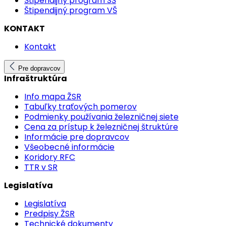
Štipendijný program SŠ
Štipendijný program VŠ
KONTAKT
Kontakt
Pre dopravcov
Infraštruktúra
Info mapa ŽSR
Tabuľky traťových pomerov
Podmienky používania železničnej siete
Cena za prístup k železničnej štruktúre
Informácie pre dopravcov
Všeobecné informácie
Koridory RFC
TTR v SR
Legislatíva
Legislatíva
Predpisy ŽSR
Technické dokumenty