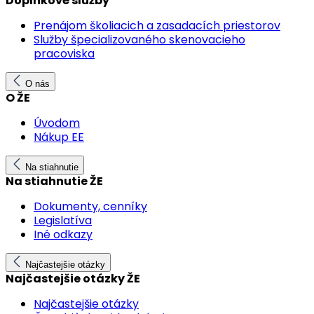
Doplnkové služby
Prenájom školiacich a zasadacích priestorov
Služby špecializovaného skenovacieho
pracoviska
O nás
O ŽE
Úvodom
Nákup EE
Na stiahnutie
Na stiahnutie ŽE
Dokumenty, cenníky
Legislatíva
Iné odkazy
Najčastejšie otázky
Najčastejšie otázky ŽE
Najčastejšie otázky