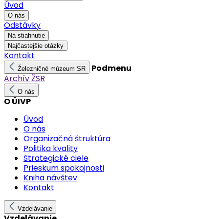
Úvod
O nás
Odstávky
Na stiahnutie
Najčastejšie otázky
Kontakt
Podmenu
Železničné múzeum SR
Archív ŽSR
O nás
O ÚIVP
Úvod
O nás
Organizačná štruktúra
Politika kvality
Strategické ciele
Prieskum spokojnosti
Kniha návštev
Kontakt
Vzdelávanie
Vzdelávanie