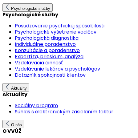
Psychologické služby
Psychologické služby
Posudzovanie psychickej spôsobilosti
Psychologické vyšetrenie vodičov
Psychologická diagnostika
Individuálne poradenstvo
Konzultácie a poradenstvo
Expertíza, prieskum, analýza
Vzdelávacia činnosť
Vzdelávanie lekárov a psychológov
Dotazník spokojnosti klientov
Aktuality
Aktuality
Sociálny program
Súhlas s elektronickým zasielaním faktúr
O nás
O VVÚŽ