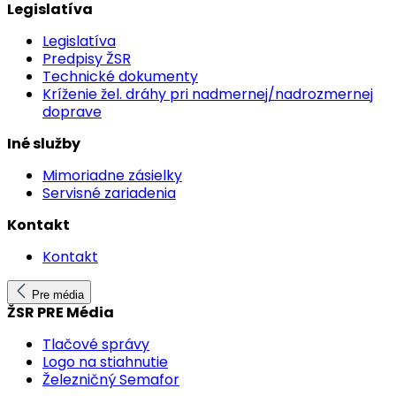
Legislatíva
Legislatíva
Predpisy ŽSR
Technické dokumenty
Kríženie žel. dráhy pri nadmernej/nadrozmernej
doprave
Iné služby
Mimoriadne zásielky
Servisné zariadenia
Kontakt
Kontakt
Pre média
ŽSR PRE Média
Tlačové správy
Logo na stiahnutie
Železničný Semafor