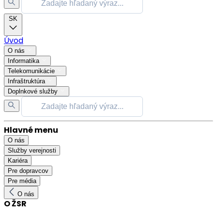
SK
Úvod
O nás
Informatika
Telekomunikácie
Infraštruktúra
Doplnkové služby
Hlavné menu
O nás
Služby verejnosti
Kariéra
Pre dopravcov
Pre média
O nás
O ŽSR