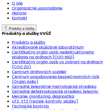
O nás
Organizačné usporiadanie
História
Kontakt
Produkty a služby
Produkty a služby VVÚŽ
Produkty a služby
Akreditované skúšobné laboratórium
Certifikačný orgán osôb nedeštruktívneho
skúšania na dráhach (COO NSD)
Certifikačný orgán osôb vo zváraní na dráhach
(COO ZD)
Centrum dráhových vozidiel
Centrum posudzovania bezpečnostných rizík
(Orgán AsBo)
Ústredné železničné metrologické stredisko
Ústredné defektoskopické stredisko železníc
Meranie, monitoring, diagnostika
UTZ, VTZ (revízie, kontroly, skúšky)
Technické kontroly