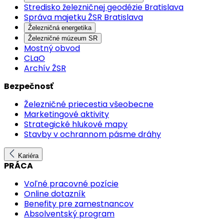
Stredisko železničnej geodézie Bratislava
Správa majetku ŽSR Bratislava
Železničná energetika
Železničné múzeum SR
Mostný obvod
CLaO
Archív ŽSR
Bezpečnosť
Železničné priecestia všeobecne
Marketingové aktivity
Strategické hlukové mapy
Stavby v ochrannom pásme dráhy
Kariéra
PRÁCA
Voľné pracovné pozície
Online dotazník
Benefity pre zamestnancov
Absolventský program