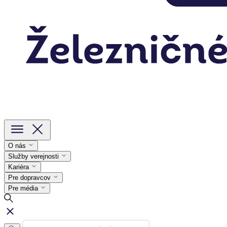
O nás
Služby verejnosti
Kariéra
Pre dopravcov
Pre média