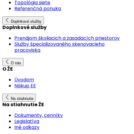
Topológia siete
Referenčná ponuka
Doplnkové služby
Doplnkové služby
Prenájom školiacich a zasadacích priestorov
Služby špecializovaného skenovacieho
pracoviska
O nás
O ŽE
Úvodom
Nákup EE
Na stiahnutie
Na stiahnutie ŽE
Dokumenty, cenníky
Legislatíva
Iné odkazy