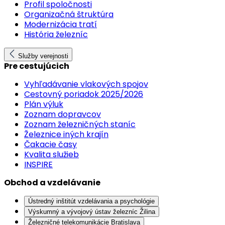
Profil spoločnosti
Organizačná štruktúra
Modernizácia tratí
História železníc
Služby verejnosti
Pre cestujúcich
Vyhľadávanie vlakových spojov
Cestovný poriadok 2025/2026
Plán výluk
Zoznam dopravcov
Zoznam železničných staníc
Železnice iných krajín
Čakacie časy
Kvalita služieb
INSPIRE
Obchod a vzdelávanie
Ústredný inštitút vzdelávania a psychológie
Výskumný a vývojový ústav železníc Žilina
Železničné telekomunikácie Bratislava