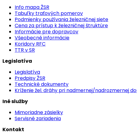
Info mapa ŽSR
Tabuľky traťových pomerov
Podmienky používania železničnej siete
Cena za prístup k železničnej štruktúre
Informácie pre dopravcov
Všeobecné informácie
Koridory RFC
TTR v SR
Legislatíva
Legislatíva
Predpisy ŽSR
Technické dokumenty
Kríženie žel. dráhy pri nadmernej/nadrozmernej d
Iné služby
Mimoriadne zásielky
Servisné zariadenia
Kontakt