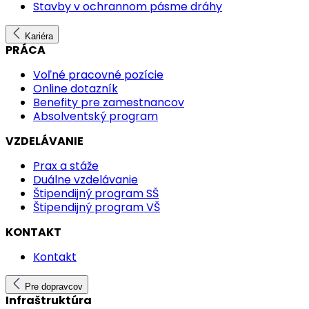
Stavby v ochrannom pásme dráhy
Kariéra
PRÁCA
Voľné pracovné pozície
Online dotazník
Benefity pre zamestnancov
Absolventský program
VZDELÁVANIE
Prax a stáže
Duálne vzdelávanie
Štipendijný program SŠ
Štipendijný program VŠ
KONTAKT
Kontakt
Pre dopravcov
Infraštruktúra