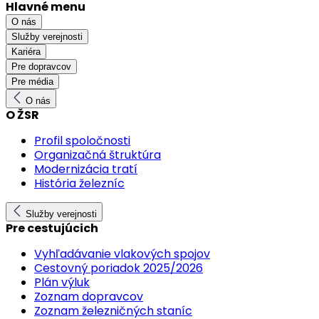
Hlavné menu
O nás
Služby verejnosti
Kariéra
Pre dopravcov
Pre média
O nás
O ŽSR
Profil spoločnosti
Organizačná štruktúra
Modernizácia tratí
História železníc
Služby verejnosti
Pre cestujúcich
Vyhľadávanie vlakových spojov
Cestovný poriadok 2025/2026
Plán výluk
Zoznam dopravcov
Zoznam železničných staníc