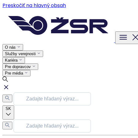
Preskočiť na hlavný obsah
O nás
Služby verejnosti
Kariéra
Pre dopravcov
Pre média
SK