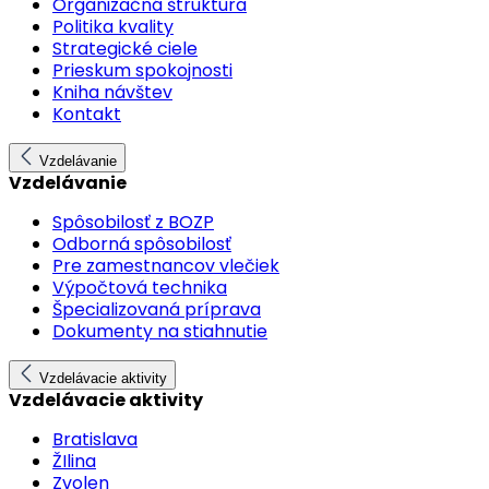
Organizačná štruktúra
Politika kvality
Strategické ciele
Prieskum spokojnosti
Kniha návštev
Kontakt
Vzdelávanie
Vzdelávanie
Spôsobilosť z BOZP
Odborná spôsobilosť
Pre zamestnancov vlečiek
Výpočtová technika
Špecializovaná príprava
Dokumenty na stiahnutie
Vzdelávacie aktivity
Vzdelávacie aktivity
Bratislava
ŽIlina
Zvolen