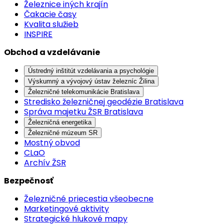
Železnice iných krajín
Čakacie časy
Kvalita služieb
INSPIRE
Obchod a vzdelávanie
Ústredný inštitút vzdelávania a psychológie
Výskumný a vývojový ústav železníc Žilina
Železničné telekomunikácie Bratislava
Stredisko železničnej geodézie Bratislava
Správa majetku ŽSR Bratislava
Železničná energetika
Železničné múzeum SR
Mostný obvod
CLaO
Archív ŽSR
Bezpečnosť
Železničné priecestia všeobecne
Marketingové aktivity
Strategické hlukové mapy