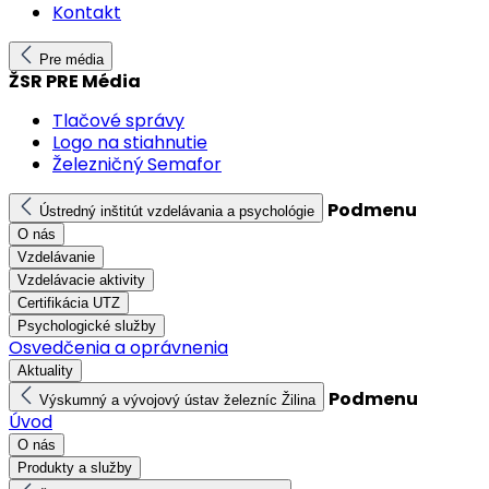
Kontakt
Pre média
ŽSR PRE Média
Tlačové správy
Logo na stiahnutie
Železničný Semafor
Podmenu
Ústredný inštitút vzdelávania a psychológie
O nás
Vzdelávanie
Vzdelávacie aktivity
Certifikácia UTZ
Psychologické služby
Osvedčenia a oprávnenia
Aktuality
Podmenu
Výskumný a vývojový ústav železníc Žilina
Úvod
O nás
Produkty a služby