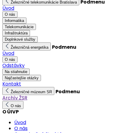
Podmenu
Železničné telekomunikácie Bratislava
Úvod
O nás
Informatika
Telekomunikácie
Infraštruktúra
Doplnkové služby
Podmenu
Železničná energetika
Úvod
O nás
Odstávky
Na stiahnutie
Najčastejšie otázky
Kontakt
Podmenu
Železničné múzeum SR
Archív ŽSR
O nás
O ÚIVP
Úvod
O nás