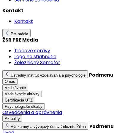
Kontakt
Kontakt
Pre média
ŽSR PRE Média
Tlačové správy
Logo na stiahnutie
Železničný Semafor
Podmenu
Ústredný inštitút vzdelávania a psychológie
O nás
Vzdelávanie
Vzdelávacie aktivity
Certifikácia UTZ
Psychologické služby
Osvedčenia a oprávnenia
Aktuality
Podmenu
Výskumný a vývojový ústav železníc Žilina
Úvod