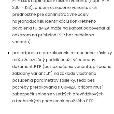
PTP xxx s doplňujúcim číslom variantu (napr. PTP
300 - 123), pričom označenie variantu slúži
prednostne pre administratívne účely
na jednoduchšiu identifikáciu konkrétneho
povolenia (URMIZA môže na žiadosť odpovedať aj
odkazom na príslušné PTP bez pridelenia
variantu),
pre prípravu a prerokovanie mimoriadnej zásielky
môže železničný podnik použiť všeobecný
dokument PTP (bez označenia variantu, prípadne
základný variant „1“) na základe vlastného
posúdenia parametrov zásielky, teda bez
potreby prerokovania s URMIZA, pričom musí
zabezpečiť splnenie všetkých prevádzkových
a technických podmienok použitého PTP.