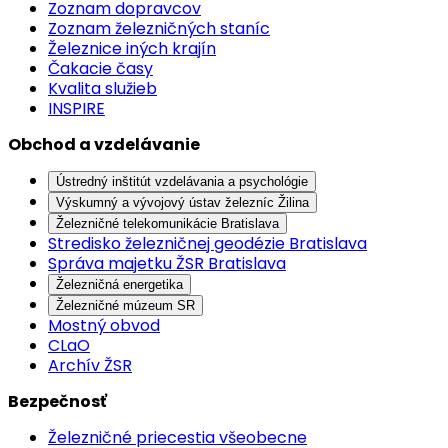
Zoznam dopravcov
Zoznam železničných staníc
Železnice iných krajín
Čakacie časy
Kvalita služieb
INSPIRE
Obchod a vzdelávanie
Ústredný inštitút vzdelávania a psychológie
Výskumný a vývojový ústav železníc Žilina
Železničné telekomunikácie Bratislava
Stredisko železničnej geodézie Bratislava
Správa majetku ŽSR Bratislava
Železničná energetika
Železničné múzeum SR
Mostný obvod
CLaO
Archív ŽSR
Bezpečnosť
Železničné priecestia všeobecne