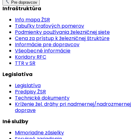
Pre dopravcov
Infraštruktúra
Info mapa ŽSR
Tabuľky traťových pomerov
Podmienky používania železničnej siete
Cena za prístup k železničnej štruktúre
Informácie pre dopravcov
Všeobecné informácie
Koridory RFC
TTR v SR
Legislatíva
Legislatíva
Predpisy ŽSR
Technické dokumenty
Kríženie žel. dráhy pri nadmernej/nadrozmernej
doprave
Iné služby
Mimoriadne zásielky
Servisné zariadenia