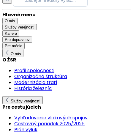
Hlavné menu
O nás
Služby verejnosti
Kariéra
Pre dopravcov
Pre média
O nás
O ŽSR
Profil spoločnosti
Organizačná štruktúra
Modernizácia tratí
História železníc
Služby verejnosti
Pre cestujúcich
Vyhľadávanie vlakových spojov
Cestovný poriadok 2025/2026
Plán výluk