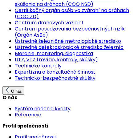
skúšania na dráhach (COO NSD)
Certifikačný orgán osôb vo zváraní na dráhach
(COO ZD)
Centrum dráhových vozidiel
Centrum posudzovania bezpečnostných rizík
(Orgán AsBo)
Ústredné železničné metrologické stredisko
Ústredné defektoskopické stredisko železníc
Meranie, monitoring, diagnostika
UTZ, VTZ (revízie, kontroly, skúšky)
Technické kontroly
Expertízna a konzultačná činnosť
Technicko-bezpečnostné skúšky
O nás
O nás
Systém riadenia kvality
Referencie
Profil spoločnosti
Profil spoločnosti