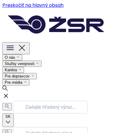
Preskočiť na hlavný obsah
O nás
Služby verejnosti
Kariéra
Pre dopravcov
Pre média
SK