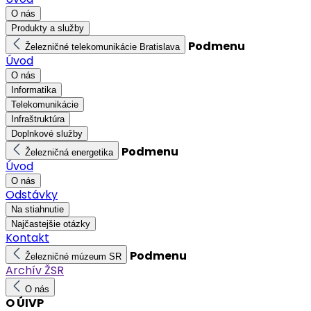
O nás
Produkty a služby
Podmenu
Železničné telekomunikácie Bratislava
Úvod
O nás
Informatika
Telekomunikácie
Infraštruktúra
Doplnkové služby
Podmenu
Železničná energetika
Úvod
O nás
Odstávky
Na stiahnutie
Najčastejšie otázky
Kontakt
Podmenu
Železničné múzeum SR
Archív ŽSR
O nás
O ÚIVP