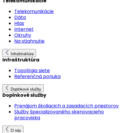
Telekomunikácie
Telekomunikácie
Dáta
Hlas
Internet
Okruhy
Na stiahnutie
Infraštruktúra
Infraštruktúra
Topológia siete
Referenčná ponuka
Doplnkové služby
Doplnkové služby
Prenájom školiacich a zasadacích priestorov
Služby špecializovaného skenovacieho
pracoviska
O nás