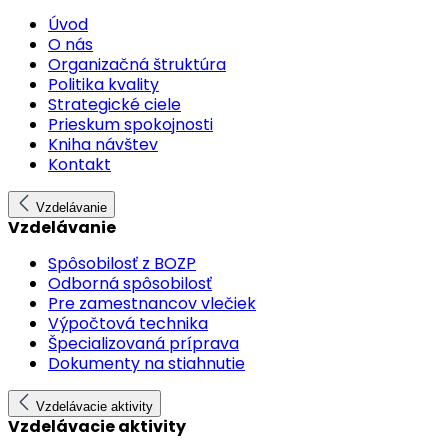
Úvod
O nás
Organizačná štruktúra
Politika kvality
Strategické ciele
Prieskum spokojnosti
Kniha návštev
Kontakt
Vzdelávanie
Vzdelávanie
Spôsobilosť z BOZP
Odborná spôsobilosť
Pre zamestnancov vlečiek
Výpočtová technika
Špecializovaná príprava
Dokumenty na stiahnutie
Vzdelávacie aktivity
Vzdelávacie aktivity