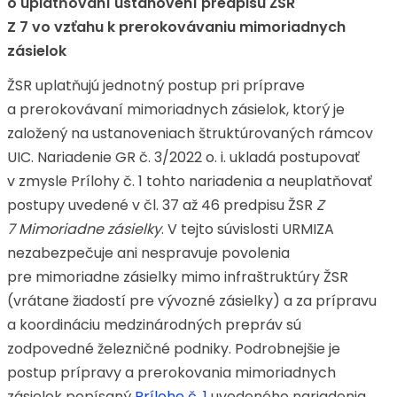
o uplatňovaní ustanovení predpisu ŽSR
Z 7 vo vzťahu k prerokovávaniu mimoriadnych
zásielok
ŽSR uplatňujú jednotný postup pri príprave
a prerokovávaní mimoriadnych zásielok, ktorý je
založený na ustanoveniach štruktúrovaných rámcov
UIC. Nariadenie GR č. 3/2022 o. i. ukladá postupovať
v zmysle Prílohy č. 1 tohto nariadenia a neuplatňovať
postupy uvedené v čl. 37 až 46 predpisu ŽSR
Z
7 Mimoriadne zásielky
. V tejto súvislosti URMIZA
nezabezpečuje ani nespravuje povolenia
pre mimoriadne zásielky mimo infraštruktúry ŽSR
(vrátane žiadostí pre vývozné zásielky) a za prípravu
a koordináciu medzinárodných prepráv sú
zodpovedné železničné podniky. Podrobnejšie je
postup prípravy a prerokovania mimoriadnych
zásielok popísaný
Prílohe č. 1
uvedeného nariadenia.