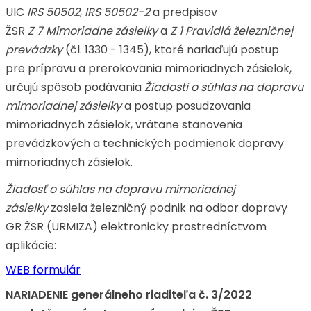
UIC
IRS 50502
,
IRS 50502-2
a predpisov
ŽSR
Z 7 Mimoriadne zásielky
a
Z 1 Pravidlá železničnej
prevádzky
(čl. 1330 - 1345), ktoré nariaďujú postup
pre prípravu a prerokovania mimoriadnych zásielok,
určujú spôsob podávania
Žiadosti o súhlas na dopravu
mimoriadnej zásielky
a postup posudzovania
mimoriadnych zásielok, vrátane stanovenia
prevádzkových a technických podmienok dopravy
mimoriadnych zásielok.
Žiadosť o súhlas na dopravu mimoriadnej
zásielky
zasiela železničný podnik na odbor dopravy
GR ŽSR (URMIZA) elektronicky prostredníctvom
aplikácie:
WEB formulár
NARIADENIE generálneho riaditeľa č. 3/2022