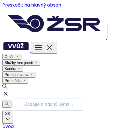
Preskočiť na hlavný obsah
O nás
Služby verejnosti
Kariéra
Pre dopravcov
Pre média
SK
Úvod