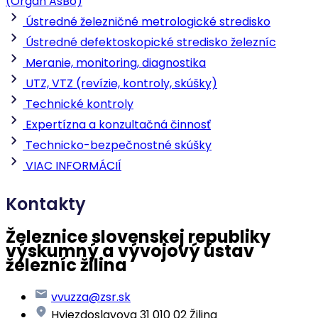
(Orgán AsBo)
Ústredné železničné metrologické stredisko
Ústredné defektoskopické stredisko železníc
Meranie, monitoring, diagnostika
UTZ, VTZ (revízie, kontroly, skúšky)
Technické kontroly
Expertízna a konzultačná činnosť
Technicko-bezpečnostné skúšky
VIAC INFORMÁCIÍ
Kontakty
Železnice slovenskej republiky
výskumný a vývojový ústav
železníc žilina
vvuzza@zsr.sk
Hviezdoslavova 31 010 02 Žilina