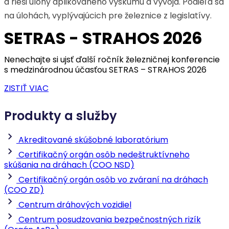
a rieši úlohy aplikovaného výskumu a vývoja. Podieľa sa
na úlohách, vyplývajúcich pre železnice z legislatívy.
SETRAS - STRAHOS 2026
Nenechajte si ujsť ďalší ročník železničnej konferencie
s medzinárodnou účasťou SETRAS – STRAHOS 2026
ZISTIŤ VIAC
Produkty a služby
Akreditované skúšobné laboratórium
Certifikačný orgán osôb nedeštruktívneho
skúšania na dráhach (COO NSD)
Certifikačný orgán osôb vo zváraní na dráhach
(COO ZD)
Centrum dráhových vozidiel
Centrum posudzovania bezpečnostných rizík