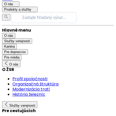
O nás
Produkty a služby
Hlavné menu
O nás
Služby verejnosti
Kariéra
Pre dopravcov
Pre média
O nás
O ŽSR
Profil spoločnosti
Organizačná štruktúra
Modernizácia tratí
História železníc
Služby verejnosti
Pre cestujúcich