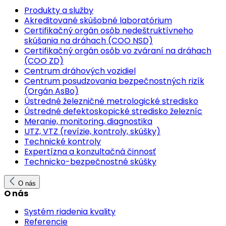
Produkty a služby
Akreditované skúšobné laboratórium
Certifikačný orgán osôb nedeštruktívneho
skúšania na dráhach (COO NSD)
Certifikačný orgán osôb vo zváraní na dráhach
(COO ZD)
Centrum dráhových vozidiel
Centrum posudzovania bezpečnostných rizík
(Orgán AsBo)
Ústredné železničné metrologické stredisko
Ústredné defektoskopické stredisko železníc
Meranie, monitoring, diagnostika
UTZ, VTZ (revízie, kontroly, skúšky)
Technické kontroly
Expertízna a konzultačná činnosť
Technicko-bezpečnostné skúšky
O nás
O nás
Systém riadenia kvality
Referencie