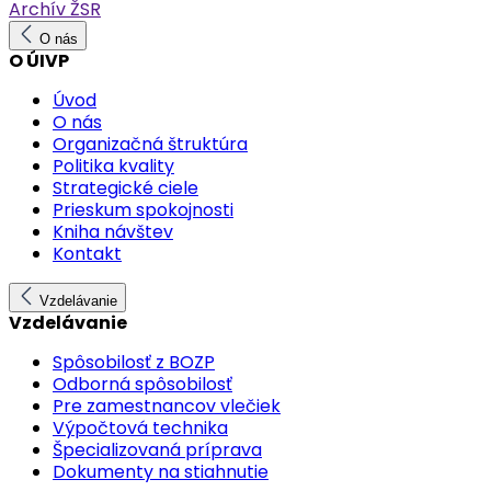
Archív ŽSR
O nás
O ÚIVP
Úvod
O nás
Organizačná štruktúra
Politika kvality
Strategické ciele
Prieskum spokojnosti
Kniha návštev
Kontakt
Vzdelávanie
Vzdelávanie
Spôsobilosť z BOZP
Odborná spôsobilosť
Pre zamestnancov vlečiek
Výpočtová technika
Špecializovaná príprava
Dokumenty na stiahnutie