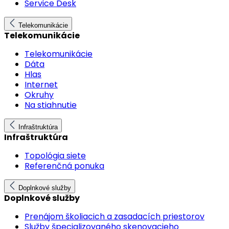
Service Desk
Telekomunikácie
Telekomunikácie
Telekomunikácie
Dáta
Hlas
Internet
Okruhy
Na stiahnutie
Infraštruktúra
Infraštruktúra
Topológia siete
Referenčná ponuka
Doplnkové služby
Doplnkové služby
Prenájom školiacich a zasadacích priestorov
Služby špecializovaného skenovacieho