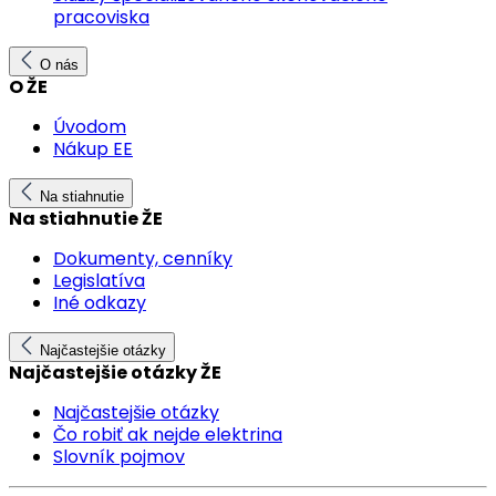
pracoviska
O nás
O ŽE
Úvodom
Nákup EE
Na stiahnutie
Na stiahnutie ŽE
Dokumenty, cenníky
Legislatíva
Iné odkazy
Najčastejšie otázky
Najčastejšie otázky ŽE
Najčastejšie otázky
Čo robiť ak nejde elektrina
Slovník pojmov