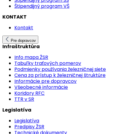
Štipendijný program SŠ
Štipendijný program VŠ
KONTAKT
Kontakt
Pre dopravcov
Infraštruktúra
Info mapa ŽSR
Tabuľky traťových pomerov
Podmienky používania železničnej siete
Cena za prístup k železničnej štruktúre
Informácie pre dopravcov
Všeobecné informácie
Koridory RFC
TTR v SR
Legislatíva
Legislatíva
Predpisy ŽSR
Technické dokumenty