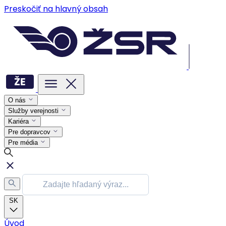
Preskočiť na hlavný obsah
O nás
Služby verejnosti
Kariéra
Pre dopravcov
Pre média
SK
Úvod