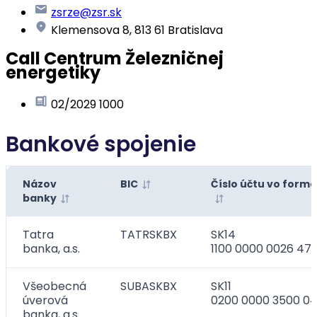
zsrze@zsr.sk
Klemensova 8, 813 61 Bratislava
Call Centrum Železničnej
energetiky
02/2029 1000
Bankové spojenie
Názov
BIC
Číslo účtu vo formá
banky
Tatra
TATRSKBX
SK14
banka, a.s.
1100 0000 0026 47
Všeobecná
SUBASKBX
SK11
úverová
0200 0000 3500 04
banka, a.s.