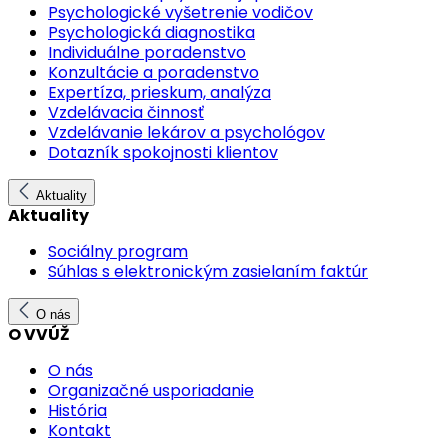
Psychologické vyšetrenie vodičov
Psychologická diagnostika
Individuálne poradenstvo
Konzultácie a poradenstvo
Expertíza, prieskum, analýza
Vzdelávacia činnosť
Vzdelávanie lekárov a psychológov
Dotazník spokojnosti klientov
Aktuality
Aktuality
Sociálny program
Súhlas s elektronickým zasielaním faktúr
O nás
O VVÚŽ
O nás
Organizačné usporiadanie
História
Kontakt