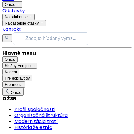
O nás
Odstávky
Na stiahnutie
Najčastejšie otázky
Kontakt
Hlavné menu
O nás
Služby verejnosti
Kariéra
Pre dopravcov
Pre média
O nás
O ŽSR
Profil spoločnosti
Organizačná štruktúra
Modernizácia tratí
História železníc