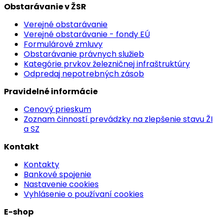
Obstarávanie v ŽSR
Verejné obstarávanie
Verejné obstarávanie - fondy EÚ
Formulárové zmluvy
Obstarávanie právnych služieb
Kategórie prvkov železničnej infraštruktúry
Odpredaj nepotrebných zásob
Pravidelné informácie
Cenový prieskum
Zoznam činností prevádzky na zlepšenie stavu ŽI
a SZ
Kontakt
Kontakty
Bankové spojenie
Nastavenie cookies
Vyhlásenie o používaní cookies
E-shop