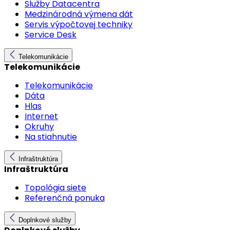
Služby Datacentra
Medzinárodná výmena dát
Servis výpočtovej techniky
Service Desk
Telekomunikácie
Telekomunikácie
Telekomunikácie
Dáta
Hlas
Internet
Okruhy
Na stiahnutie
Infraštruktúra
Infraštruktúra
Topológia siete
Referenčná ponuka
Doplnkové služby