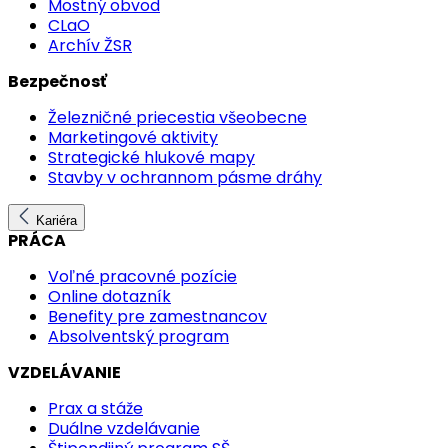
Mostný obvod
CLaO
Archív ŽSR
Bezpečnosť
Železničné priecestia všeobecne
Marketingové aktivity
Strategické hlukové mapy
Stavby v ochrannom pásme dráhy
Kariéra
PRÁCA
Voľné pracovné pozície
Online dotazník
Benefity pre zamestnancov
Absolventský program
VZDELÁVANIE
Prax a stáže
Duálne vzdelávanie