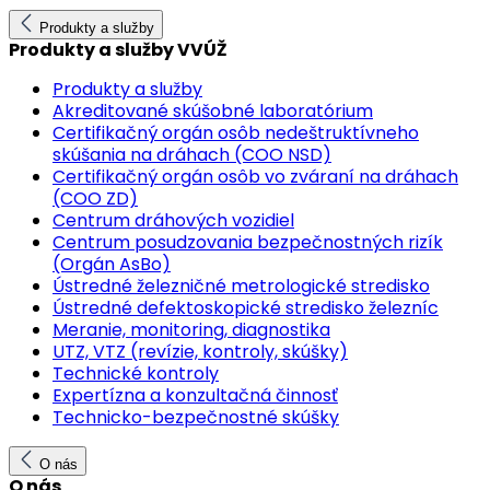
Produkty a služby
Produkty a služby VVÚŽ
Produkty a služby
Akreditované skúšobné laboratórium
Certifikačný orgán osôb nedeštruktívneho
skúšania na dráhach (COO NSD)
Certifikačný orgán osôb vo zváraní na dráhach
(COO ZD)
Centrum dráhových vozidiel
Centrum posudzovania bezpečnostných rizík
(Orgán AsBo)
Ústredné železničné metrologické stredisko
Ústredné defektoskopické stredisko železníc
Meranie, monitoring, diagnostika
UTZ, VTZ (revízie, kontroly, skúšky)
Technické kontroly
Expertízna a konzultačná činnosť
Technicko-bezpečnostné skúšky
O nás
O nás