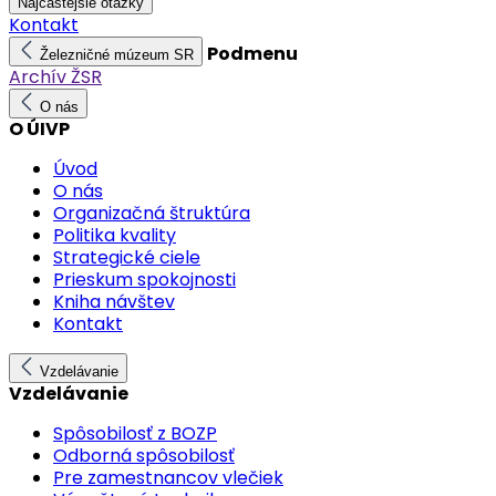
Najčastejšie otázky
Kontakt
Podmenu
Železničné múzeum SR
Archív ŽSR
O nás
O ÚIVP
Úvod
O nás
Organizačná štruktúra
Politika kvality
Strategické ciele
Prieskum spokojnosti
Kniha návštev
Kontakt
Vzdelávanie
Vzdelávanie
Spôsobilosť z BOZP
Odborná spôsobilosť
Pre zamestnancov vlečiek