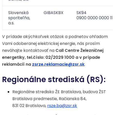
Slovenská
GIBASKBX
SK94
sporiteľňa,
0900 0000 0000 11
a.s.
V prídade akýchkoľvek otázok a podnetov ohľadom
Vami odoberanej elektrickej energie, nás prosím
neváhajte kontaktovať na
Call Centre Železničnej
energetiky, tel.číslo: 02/2029 1000 a v prípade
reklamácií na
zsrze.reklamacie@zsr.sk
.
Regionálne strediská (RS):
Regionálne stredisko ŽE Bratislava, budova ŽST
Bratislava predmestie, Račianska 84,
831 02 Bratislava,
rsze.ba@zsr.sk