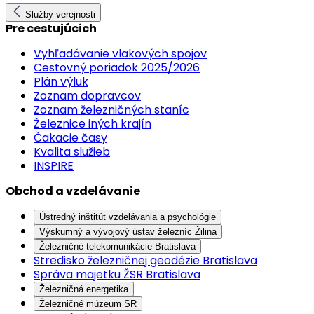
Služby verejnosti
Pre cestujúcich
Vyhľadávanie vlakových spojov
Cestovný poriadok 2025/2026
Plán výluk
Zoznam dopravcov
Zoznam železničných staníc
Železnice iných krajín
Čakacie časy
Kvalita služieb
INSPIRE
Obchod a vzdelávanie
Ústredný inštitút vzdelávania a psychológie
Výskumný a vývojový ústav železníc Žilina
Železničné telekomunikácie Bratislava
Stredisko železničnej geodézie Bratislava
Správa majetku ŽSR Bratislava
Železničná energetika
Železničné múzeum SR