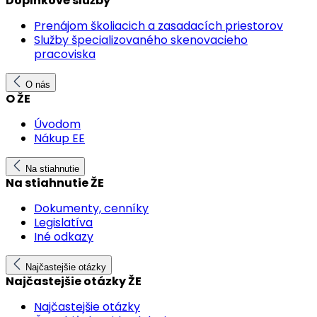
Doplnkové služby
Prenájom školiacich a zasadacích priestorov
Služby špecializovaného skenovacieho
pracoviska
O nás
O ŽE
Úvodom
Nákup EE
Na stiahnutie
Na stiahnutie ŽE
Dokumenty, cenníky
Legislatíva
Iné odkazy
Najčastejšie otázky
Najčastejšie otázky ŽE
Najčastejšie otázky