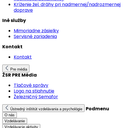
Kríženie žel. dráhy pri nadmernej/nadrozmernej
doprave
Iné služby
Mimoriadne zásielky
Servisné zariadenia
Kontakt
Kontakt
Pre média
ŽSR PRE Média
Tlačové správy
Logo na stiahnutie
Železničný Semafor
Podmenu
Ústredný inštitút vzdelávania a psychológie
O nás
Vzdelávanie
Vzdelávacie aktivity