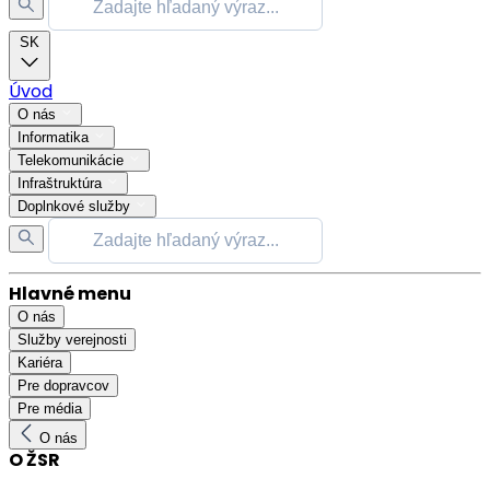
SK
Úvod
O nás
Informatika
Telekomunikácie
Infraštruktúra
Doplnkové služby
Hlavné menu
O nás
Služby verejnosti
Kariéra
Pre dopravcov
Pre média
O nás
O ŽSR