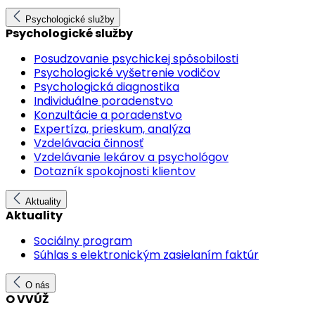
Psychologické služby
Psychologické služby
Posudzovanie psychickej spôsobilosti
Psychologické vyšetrenie vodičov
Psychologická diagnostika
Individuálne poradenstvo
Konzultácie a poradenstvo
Expertíza, prieskum, analýza
Vzdelávacia činnosť
Vzdelávanie lekárov a psychológov
Dotazník spokojnosti klientov
Aktuality
Aktuality
Sociálny program
Súhlas s elektronickým zasielaním faktúr
O nás
O VVÚŽ