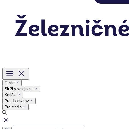
O nás
Služby verejnosti
Kariéra
Pre dopravcov
Pre média