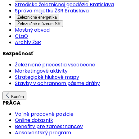
Stredisko železničnej geodézie Bratislava
Správa majetku ŽSR Bratislava
Železničná energetika
Železničné múzeum SR
Mostný obvod
CLaO
Archív ŽSR
Bezpečnosť
Železničné priecestia všeobecne
Marketingové aktivity
Strategické hlukové mapy
Stavby v ochrannom pásme dráhy
Kariéra
PRÁCA
Voľné pracovné pozície
Online dotazník
Benefity pre zamestnancov
Absolventský program