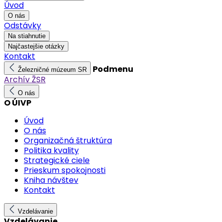
Úvod
O nás
Odstávky
Na stiahnutie
Najčastejšie otázky
Kontakt
Podmenu
Železničné múzeum SR
Archív ŽSR
O nás
O ÚIVP
Úvod
O nás
Organizačná štruktúra
Politika kvality
Strategické ciele
Prieskum spokojnosti
Kniha návštev
Kontakt
Vzdelávanie
Vzdelávanie