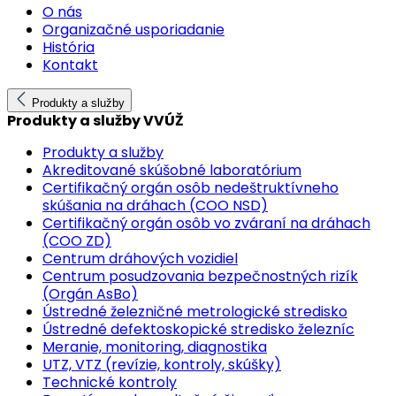
O nás
Organizačné usporiadanie
História
Kontakt
Produkty a služby
Produkty a služby VVÚŽ
Produkty a služby
Akreditované skúšobné laboratórium
Certifikačný orgán osôb nedeštruktívneho
skúšania na dráhach (COO NSD)
Certifikačný orgán osôb vo zváraní na dráhach
(COO ZD)
Centrum dráhových vozidiel
Centrum posudzovania bezpečnostných rizík
(Orgán AsBo)
Ústredné železničné metrologické stredisko
Ústredné defektoskopické stredisko železníc
Meranie, monitoring, diagnostika
UTZ, VTZ (revízie, kontroly, skúšky)
Technické kontroly