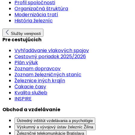
Profil spoločnosti
Organizačná štruktúra
Modernizácia tratí
História železníc
Služby verejnosti
Pre cestujúcich
Vyhľadávanie vlakových spojov
Cestovný poriadok 2025/2026
Plán výluk
Zoznam dopravcov
Zoznam železničných staníc
Železnice iných krajín
Čakacie časy
Kvalita služieb
INSPIRE
Obchod a vzdelávanie
Ústredný inštitút vzdelávania a psychológie
Výskumný a vývojový ústav železníc Žilina
Železničné telekomunikácie Bratislava