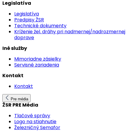
Legislatíva
Legislatíva
Predpisy ŽSR
Technické dokumenty
Kríženie žel. dráhy pri nadmernej/nadrozmernej
doprave
Iné služby
Mimoriadne zásielky
Servisné zariadenia
Kontakt
Kontakt
Pre média
ŽSR PRE Média
Tlačové správy
Logo na stiahnutie
Železničný Semafor