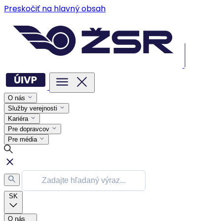
Preskočiť na hlavný obsah
O nás
Služby verejnosti
Kariéra
Pre dopravcov
Pre média
SK
O nás