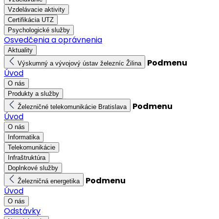
Vzdelávacie aktivity
Certifikácia UTZ
Psychologické služby
Osvedčenia a oprávnenia
Aktuality
Podmenu
Výskumný a vývojový ústav železníc Žilina
Úvod
O nás
Produkty a služby
Podmenu
Železničné telekomunikácie Bratislava
Úvod
O nás
Informatika
Telekomunikácie
Infraštruktúra
Doplnkové služby
Podmenu
Železničná energetika
Úvod
O nás
Odstávky