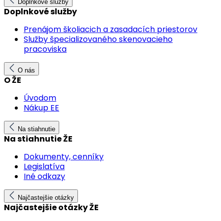
Doplnkové služby
Doplnkové služby
Prenájom školiacich a zasadacích priestorov
Služby špecializovaného skenovacieho
pracoviska
O nás
O ŽE
Úvodom
Nákup EE
Na stiahnutie
Na stiahnutie ŽE
Dokumenty, cenníky
Legislatíva
Iné odkazy
Najčastejšie otázky
Najčastejšie otázky ŽE