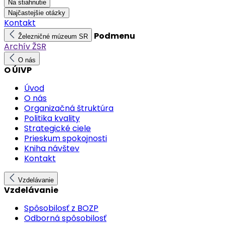
Na stiahnutie
Najčastejšie otázky
Kontakt
Podmenu
Železničné múzeum SR
Archív ŽSR
O nás
O ÚIVP
Úvod
O nás
Organizačná štruktúra
Politika kvality
Strategické ciele
Prieskum spokojnosti
Kniha návštev
Kontakt
Vzdelávanie
Vzdelávanie
Spôsobilosť z BOZP
Odborná spôsobilosť