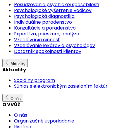
Posudzovanie psychickej spôsobilosti
Psychologické vyšetrenie vodičov
Psychologická diagnostika
Individuálne poradenstvo
Konzultácie a poradenstvo
Expertíza, prieskum, analýza
Vzdelávacia činnosť
Vzdelávanie lekárov a psychológov
Dotazník spokojnosti klientov
Aktuality
Aktuality
Sociálny program
Súhlas s elektronickým zasielaním faktúr
O nás
O VVÚŽ
O nás
Organizačné usporiadanie
História