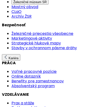
Železničné múzeum SR
Mostný obvod
CLaO
Archív ŽSR
Bezpečnosť
Železničné priecestia všeobecne
Marketingové aktivity
Strategické hlukové mapy
Stavby v ochrannom pásme dráhy
Kariéra
PRÁCA
Voľné pracovné pozície
Online dotazník
Benefity pre zamestnancov
Absolventský program
VZDELÁVANIE
Prax a stáže