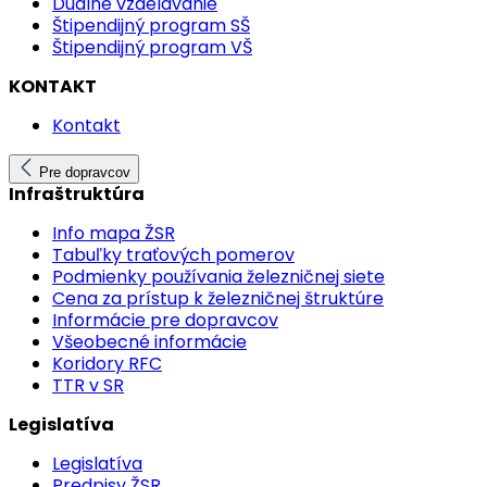
Duálne vzdelávanie
Štipendijný program SŠ
Štipendijný program VŠ
KONTAKT
Kontakt
Pre dopravcov
Infraštruktúra
Info mapa ŽSR
Tabuľky traťových pomerov
Podmienky používania železničnej siete
Cena za prístup k železničnej štruktúre
Informácie pre dopravcov
Všeobecné informácie
Koridory RFC
TTR v SR
Legislatíva
Legislatíva
Predpisy ŽSR