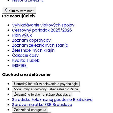
História železníc
Služby verejnosti
Pre cestujúcich
Vyhľadávanie vlakových spojov
Cestovný poriadok 2025/2026
Plán výluk
Zoznam dopravcov
Zoznam železničných staníc
Železnice iných krajín
Čakacie časy
Kvalita služieb
INSPIRE
Obchod a vzdelávanie
Ústredný inštitút vzdelávania a psychológie
Výskumný a vývojový ústav železníc Žilina
Železničné telekomunikácie Bratislava
Stredisko železničnej geodézie Bratislava
Správa majetku ŽSR Bratislava
Železničná energetika