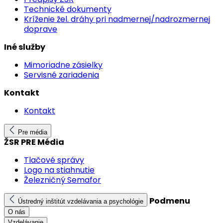
Technické dokumenty
Kríženie žel. dráhy pri nadmernej/nadrozmernej
doprave
Iné služby
Mimoriadne zásielky
Servisné zariadenia
Kontakt
Kontakt
Pre média
ŽSR PRE Média
Tlačové správy
Logo na stiahnutie
Železničný Semafor
Podmenu
Ústredný inštitút vzdelávania a psychológie
O nás
Vzdelávanie