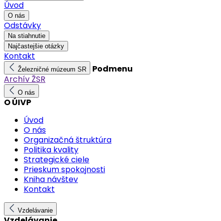
Úvod
O nás
Odstávky
Na stiahnutie
Najčastejšie otázky
Kontakt
Podmenu
Železničné múzeum SR
Archív ŽSR
O nás
O ÚIVP
Úvod
O nás
Organizačná štruktúra
Politika kvality
Strategické ciele
Prieskum spokojnosti
Kniha návštev
Kontakt
Vzdelávanie
Vzdelávanie