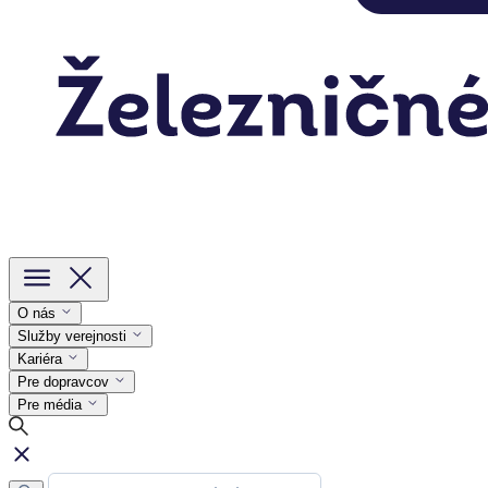
O nás
Služby verejnosti
Kariéra
Pre dopravcov
Pre média