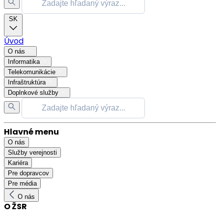
SK
Úvod
O nás
Informatika
Telekomunikácie
Infraštruktúra
Doplnkové služby
Hlavné menu
O nás
Služby verejnosti
Kariéra
Pre dopravcov
Pre média
O nás
O ŽSR