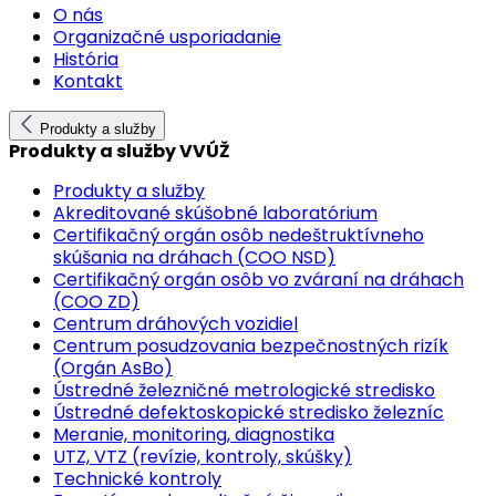
O nás
Organizačné usporiadanie
História
Kontakt
Produkty a služby
Produkty a služby VVÚŽ
Produkty a služby
Akreditované skúšobné laboratórium
Certifikačný orgán osôb nedeštruktívneho
skúšania na dráhach (COO NSD)
Certifikačný orgán osôb vo zváraní na dráhach
(COO ZD)
Centrum dráhových vozidiel
Centrum posudzovania bezpečnostných rizík
(Orgán AsBo)
Ústredné železničné metrologické stredisko
Ústredné defektoskopické stredisko železníc
Meranie, monitoring, diagnostika
UTZ, VTZ (revízie, kontroly, skúšky)
Technické kontroly