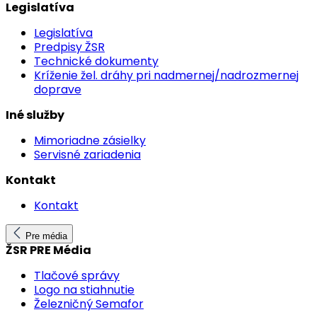
Legislatíva
Legislatíva
Predpisy ŽSR
Technické dokumenty
Kríženie žel. dráhy pri nadmernej/nadrozmernej
doprave
Iné služby
Mimoriadne zásielky
Servisné zariadenia
Kontakt
Kontakt
Pre média
ŽSR PRE Média
Tlačové správy
Logo na stiahnutie
Železničný Semafor