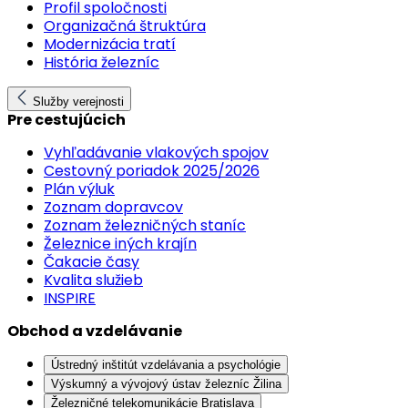
Profil spoločnosti
Organizačná štruktúra
Modernizácia tratí
História železníc
Služby verejnosti
Pre cestujúcich
Vyhľadávanie vlakových spojov
Cestovný poriadok 2025/2026
Plán výluk
Zoznam dopravcov
Zoznam železničných staníc
Železnice iných krajín
Čakacie časy
Kvalita služieb
INSPIRE
Obchod a vzdelávanie
Ústredný inštitút vzdelávania a psychológie
Výskumný a vývojový ústav železníc Žilina
Železničné telekomunikácie Bratislava