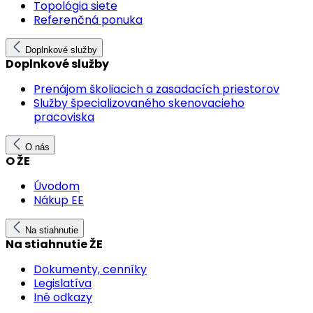
Topológia siete
Referenčná ponuka
Doplnkové služby
Doplnkové služby
Prenájom školiacich a zasadacích priestorov
Služby špecializovaného skenovacieho
pracoviska
O nás
O ŽE
Úvodom
Nákup EE
Na stiahnutie
Na stiahnutie ŽE
Dokumenty, cenníky
Legislatíva
Iné odkazy