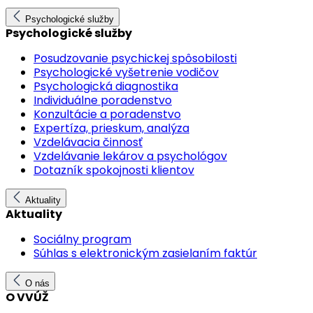
Psychologické služby
Psychologické služby
Posudzovanie psychickej spôsobilosti
Psychologické vyšetrenie vodičov
Psychologická diagnostika
Individuálne poradenstvo
Konzultácie a poradenstvo
Expertíza, prieskum, analýza
Vzdelávacia činnosť
Vzdelávanie lekárov a psychológov
Dotazník spokojnosti klientov
Aktuality
Aktuality
Sociálny program
Súhlas s elektronickým zasielaním faktúr
O nás
O VVÚŽ