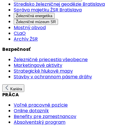
Stredisko železničnej geodézie Bratislava
Správa majetku ŽSR Bratislava
Železničná energetika
Železničné múzeum SR
Mostný obvod
CLaO
Archív ŽSR
Bezpečnosť
Železničné priecestia všeobecne
Marketingové aktivity
Strategické hlukové mapy
Stavby v ochrannom pásme dráhy
Kariéra
PRÁCA
Voľné pracovné pozície
Online dotazník
Benefity pre zamestnancov
Absolventský program