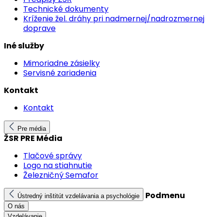
Technické dokumenty
Kríženie žel. dráhy pri nadmernej/nadrozmernej
doprave
Iné služby
Mimoriadne zásielky
Servisné zariadenia
Kontakt
Kontakt
Pre média
ŽSR PRE Média
Tlačové správy
Logo na stiahnutie
Železničný Semafor
Podmenu
Ústredný inštitút vzdelávania a psychológie
O nás
Vzdelávanie