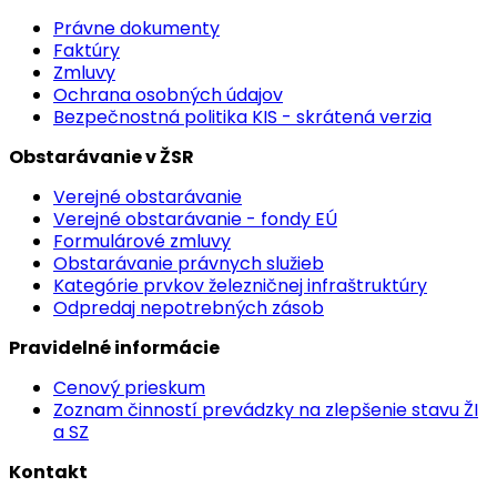
Právne dokumenty
Faktúry
Zmluvy
Ochrana osobných údajov
Bezpečnostná politika KIS - skrátená verzia
Obstarávanie v ŽSR
Verejné obstarávanie
Verejné obstarávanie - fondy EÚ
Formulárové zmluvy
Obstarávanie právnych služieb
Kategórie prvkov železničnej infraštruktúry
Odpredaj nepotrebných zásob
Pravidelné informácie
Cenový prieskum
Zoznam činností prevádzky na zlepšenie stavu ŽI
a SZ
Kontakt