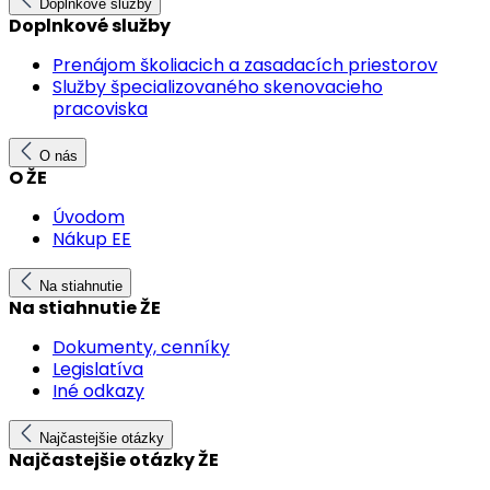
Doplnkové služby
Doplnkové služby
Prenájom školiacich a zasadacích priestorov
Služby špecializovaného skenovacieho
pracoviska
O nás
O ŽE
Úvodom
Nákup EE
Na stiahnutie
Na stiahnutie ŽE
Dokumenty, cenníky
Legislatíva
Iné odkazy
Najčastejšie otázky
Najčastejšie otázky ŽE