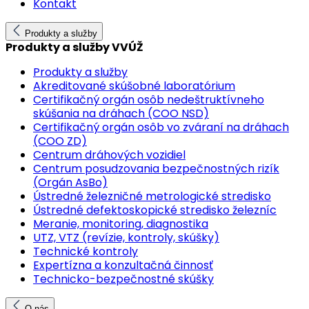
Kontakt
Produkty a služby
Produkty a služby VVÚŽ
Produkty a služby
Akreditované skúšobné laboratórium
Certifikačný orgán osôb nedeštruktívneho
skúšania na dráhach (COO NSD)
Certifikačný orgán osôb vo zváraní na dráhach
(COO ZD)
Centrum dráhových vozidiel
Centrum posudzovania bezpečnostných rizík
(Orgán AsBo)
Ústredné železničné metrologické stredisko
Ústredné defektoskopické stredisko železníc
Meranie, monitoring, diagnostika
UTZ, VTZ (revízie, kontroly, skúšky)
Technické kontroly
Expertízna a konzultačná činnosť
Technicko-bezpečnostné skúšky
O nás