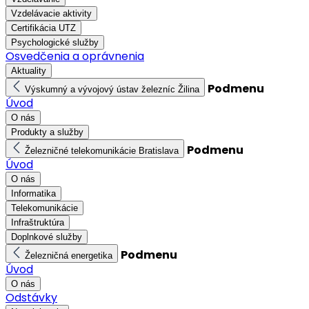
Vzdelávacie aktivity
Certifikácia UTZ
Psychologické služby
Osvedčenia a oprávnenia
Aktuality
Podmenu
Výskumný a vývojový ústav železníc Žilina
Úvod
O nás
Produkty a služby
Podmenu
Železničné telekomunikácie Bratislava
Úvod
O nás
Informatika
Telekomunikácie
Infraštruktúra
Doplnkové služby
Podmenu
Železničná energetika
Úvod
O nás
Odstávky