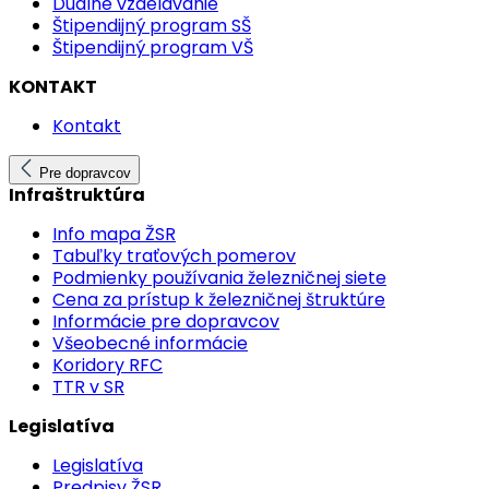
Duálne vzdelávanie
Štipendijný program SŠ
Štipendijný program VŠ
KONTAKT
Kontakt
Pre dopravcov
Infraštruktúra
Info mapa ŽSR
Tabuľky traťových pomerov
Podmienky používania železničnej siete
Cena za prístup k železničnej štruktúre
Informácie pre dopravcov
Všeobecné informácie
Koridory RFC
TTR v SR
Legislatíva
Legislatíva
Predpisy ŽSR