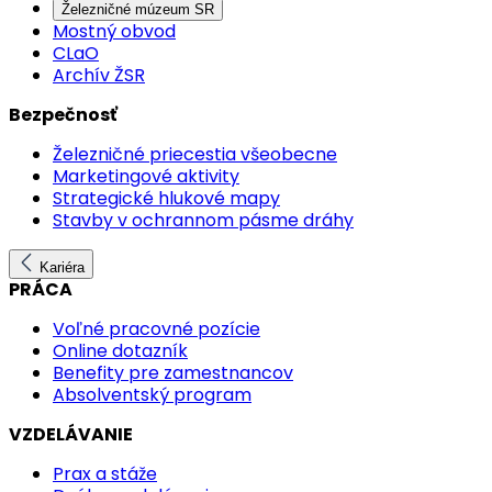
Železničné múzeum SR
Mostný obvod
CLaO
Archív ŽSR
Bezpečnosť
Železničné priecestia všeobecne
Marketingové aktivity
Strategické hlukové mapy
Stavby v ochrannom pásme dráhy
Kariéra
PRÁCA
Voľné pracovné pozície
Online dotazník
Benefity pre zamestnancov
Absolventský program
VZDELÁVANIE
Prax a stáže