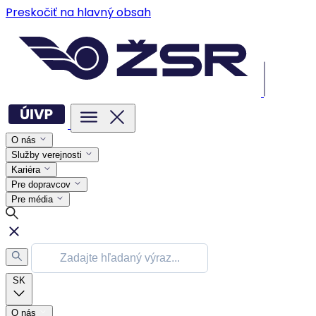
Preskočiť na hlavný obsah
O nás
Služby verejnosti
Kariéra
Pre dopravcov
Pre média
SK
O nás