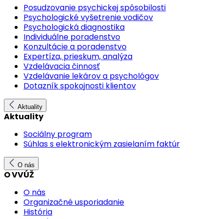
Posudzovanie psychickej spôsobilosti
Psychologické vyšetrenie vodičov
Psychologická diagnostika
Individuálne poradenstvo
Konzultácie a poradenstvo
Expertíza, prieskum, analýza
Vzdelávacia činnosť
Vzdelávanie lekárov a psychológov
Dotazník spokojnosti klientov
Aktuality
Aktuality
Sociálny program
Súhlas s elektronickým zasielaním faktúr
O nás
O VVÚŽ
O nás
Organizačné usporiadanie
História