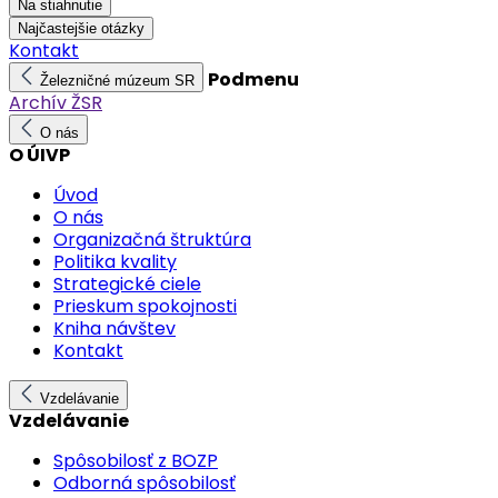
Na stiahnutie
Najčastejšie otázky
Kontakt
Podmenu
Železničné múzeum SR
Archív ŽSR
O nás
O ÚIVP
Úvod
O nás
Organizačná štruktúra
Politika kvality
Strategické ciele
Prieskum spokojnosti
Kniha návštev
Kontakt
Vzdelávanie
Vzdelávanie
Spôsobilosť z BOZP
Odborná spôsobilosť