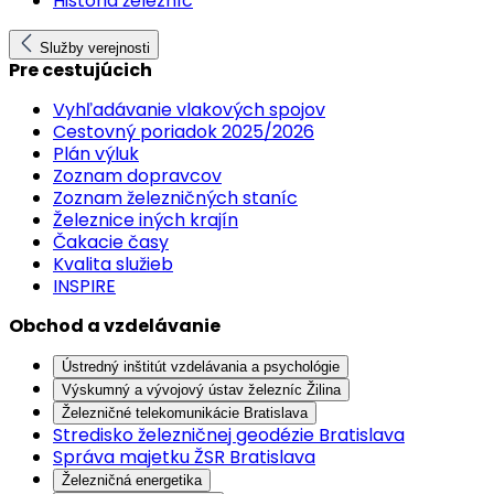
História železníc
Služby verejnosti
Pre cestujúcich
Vyhľadávanie vlakových spojov
Cestovný poriadok 2025/2026
Plán výluk
Zoznam dopravcov
Zoznam železničných staníc
Železnice iných krajín
Čakacie časy
Kvalita služieb
INSPIRE
Obchod a vzdelávanie
Ústredný inštitút vzdelávania a psychológie
Výskumný a vývojový ústav železníc Žilina
Železničné telekomunikácie Bratislava
Stredisko železničnej geodézie Bratislava
Správa majetku ŽSR Bratislava
Železničná energetika