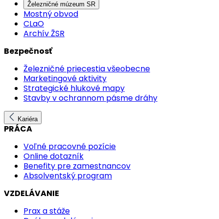
Železničné múzeum SR
Mostný obvod
CLaO
Archív ŽSR
Bezpečnosť
Železničné priecestia všeobecne
Marketingové aktivity
Strategické hlukové mapy
Stavby v ochrannom pásme dráhy
Kariéra
PRÁCA
Voľné pracovné pozície
Online dotazník
Benefity pre zamestnancov
Absolventský program
VZDELÁVANIE
Prax a stáže