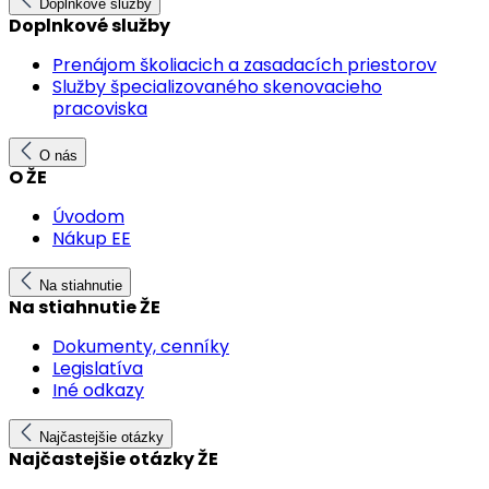
Doplnkové služby
Doplnkové služby
Prenájom školiacich a zasadacích priestorov
Služby špecializovaného skenovacieho
pracoviska
O nás
O ŽE
Úvodom
Nákup EE
Na stiahnutie
Na stiahnutie ŽE
Dokumenty, cenníky
Legislatíva
Iné odkazy
Najčastejšie otázky
Najčastejšie otázky ŽE