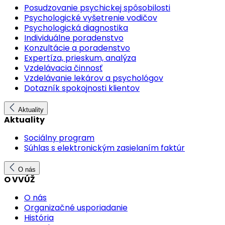
Posudzovanie psychickej spôsobilosti
Psychologické vyšetrenie vodičov
Psychologická diagnostika
Individuálne poradenstvo
Konzultácie a poradenstvo
Expertíza, prieskum, analýza
Vzdelávacia činnosť
Vzdelávanie lekárov a psychológov
Dotazník spokojnosti klientov
Aktuality
Aktuality
Sociálny program
Súhlas s elektronickým zasielaním faktúr
O nás
O VVÚŽ
O nás
Organizačné usporiadanie
História