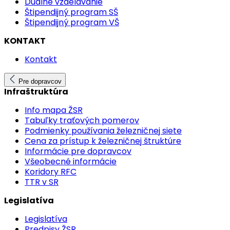
Duálne vzdelávanie
Štipendijný program SŠ
Štipendijný program VŠ
KONTAKT
Kontakt
Pre dopravcov
Infraštruktúra
Info mapa ŽSR
Tabuľky traťových pomerov
Podmienky používania železničnej siete
Cena za prístup k železničnej štruktúre
Informácie pre dopravcov
Všeobecné informácie
Koridory RFC
TTR v SR
Legislatíva
Legislatíva
Predpisy ŽSR