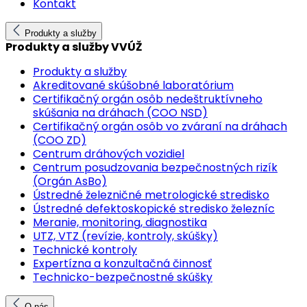
Kontakt
Produkty a služby
Produkty a služby VVÚŽ
Produkty a služby
Akreditované skúšobné laboratórium
Certifikačný orgán osôb nedeštruktívneho
skúšania na dráhach (COO NSD)
Certifikačný orgán osôb vo zváraní na dráhach
(COO ZD)
Centrum dráhových vozidiel
Centrum posudzovania bezpečnostných rizík
(Orgán AsBo)
Ústredné železničné metrologické stredisko
Ústredné defektoskopické stredisko železníc
Meranie, monitoring, diagnostika
UTZ, VTZ (revízie, kontroly, skúšky)
Technické kontroly
Expertízna a konzultačná činnosť
Technicko-bezpečnostné skúšky
O nás