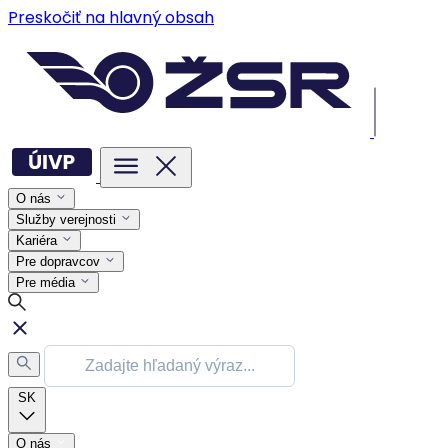
Preskočiť na hlavný obsah
O nás
Služby verejnosti
Kariéra
Pre dopravcov
Pre média
SK
O nás