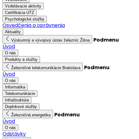
Vzdelávacie aktivity
Certifikácia UTZ
Psychologické služby
Osvedčenia a oprávnenia
Aktuality
Podmenu
Výskumný a vývojový ústav železníc Žilina
Úvod
O nás
Produkty a služby
Podmenu
Železničné telekomunikácie Bratislava
Úvod
O nás
Informatika
Telekomunikácie
Infraštruktúra
Doplnkové služby
Podmenu
Železničná energetika
Úvod
O nás
Odstávky