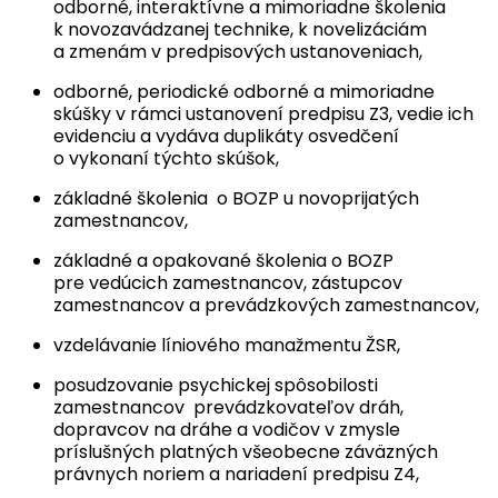
odborné, interaktívne a mimoriadne školenia
k novozavádzanej technike, k novelizáciám
a zmenám v predpisových ustanoveniach,
odborné, periodické odborné a mimoriadne
skúšky v rámci ustanovení predpisu Z3, vedie ich
evidenciu a vydáva duplikáty osvedčení
o vykonaní týchto skúšok,
základné školenia o BOZP u novoprijatých
zamestnancov,
základné a opakované školenia o BOZP
pre vedúcich zamestnancov, zástupcov
zamestnancov a prevádzkových zamestnancov,
vzdelávanie líniového manažmentu ŽSR,
posudzovanie psychickej spôsobilosti
zamestnancov prevádzkovateľov dráh,
dopravcov na dráhe a vodičov v zmysle
príslušných platných všeobecne záväzných
právnych noriem a nariadení predpisu Z4,