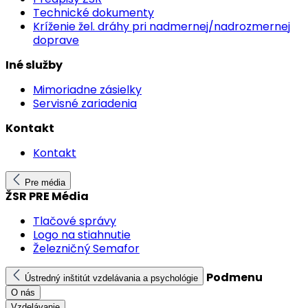
Technické dokumenty
Kríženie žel. dráhy pri nadmernej/nadrozmernej
doprave
Iné služby
Mimoriadne zásielky
Servisné zariadenia
Kontakt
Kontakt
Pre média
ŽSR PRE Média
Tlačové správy
Logo na stiahnutie
Železničný Semafor
Podmenu
Ústredný inštitút vzdelávania a psychológie
O nás
Vzdelávanie