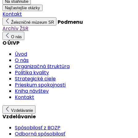
Na stiahnutie
Najčastejšie otázky
Kontakt
Podmenu
Železničné múzeum SR
Archív ŽSR
O nás
O ÚIVP
Úvod
O nás
Organizačná štruktúra
Politika kvality
Strategické ciele
Prieskum spokojnosti
Kniha návštev
Kontakt
Vzdelávanie
Vzdelávanie
Spôsobilosť z BOZP
Odborná spôsobilosť