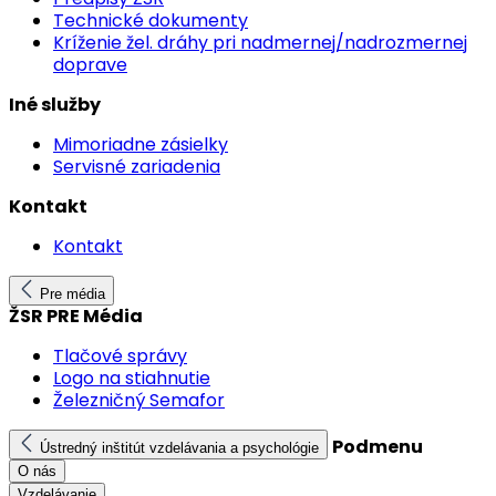
Technické dokumenty
Kríženie žel. dráhy pri nadmernej/nadrozmernej
doprave
Iné služby
Mimoriadne zásielky
Servisné zariadenia
Kontakt
Kontakt
Pre média
ŽSR PRE Média
Tlačové správy
Logo na stiahnutie
Železničný Semafor
Podmenu
Ústredný inštitút vzdelávania a psychológie
O nás
Vzdelávanie