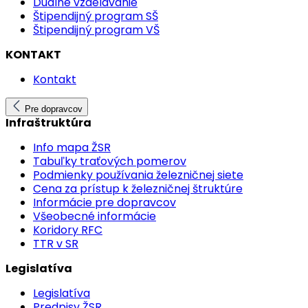
Duálne vzdelávanie
Štipendijný program SŠ
Štipendijný program VŠ
KONTAKT
Kontakt
Pre dopravcov
Infraštruktúra
Info mapa ŽSR
Tabuľky traťových pomerov
Podmienky používania železničnej siete
Cena za prístup k železničnej štruktúre
Informácie pre dopravcov
Všeobecné informácie
Koridory RFC
TTR v SR
Legislatíva
Legislatíva
Predpisy ŽSR