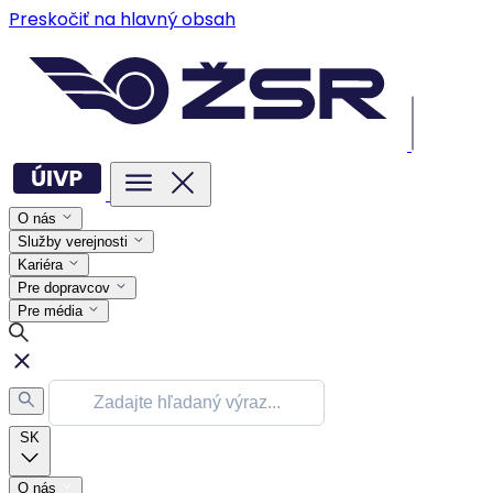
Preskočiť na hlavný obsah
O nás
Služby verejnosti
Kariéra
Pre dopravcov
Pre média
SK
O nás