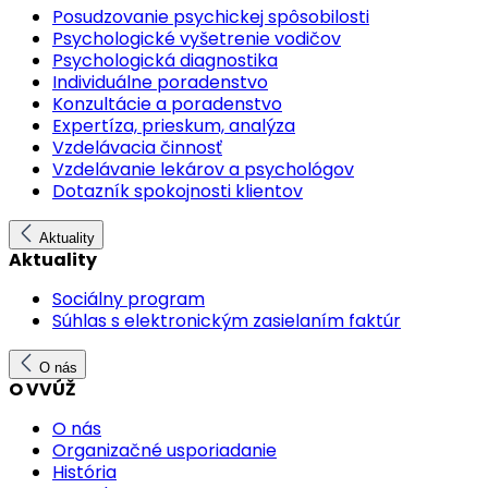
Posudzovanie psychickej spôsobilosti
Psychologické vyšetrenie vodičov
Psychologická diagnostika
Individuálne poradenstvo
Konzultácie a poradenstvo
Expertíza, prieskum, analýza
Vzdelávacia činnosť
Vzdelávanie lekárov a psychológov
Dotazník spokojnosti klientov
Aktuality
Aktuality
Sociálny program
Súhlas s elektronickým zasielaním faktúr
O nás
O VVÚŽ
O nás
Organizačné usporiadanie
História