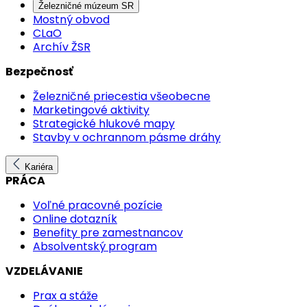
Železničné múzeum SR
Mostný obvod
CLaO
Archív ŽSR
Bezpečnosť
Železničné priecestia všeobecne
Marketingové aktivity
Strategické hlukové mapy
Stavby v ochrannom pásme dráhy
Kariéra
PRÁCA
Voľné pracovné pozície
Online dotazník
Benefity pre zamestnancov
Absolventský program
VZDELÁVANIE
Prax a stáže