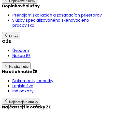
Doplnkové služby
Doplnkové služby
Prenájom školiacich a zasadacích priestorov
Služby špecializovaného skenovacieho
pracoviska
O nás
O ŽE
Úvodom
Nákup EE
Na stiahnutie
Na stiahnutie ŽE
Dokumenty, cenníky
Legislatíva
Iné odkazy
Najčastejšie otázky
Najčastejšie otázky ŽE