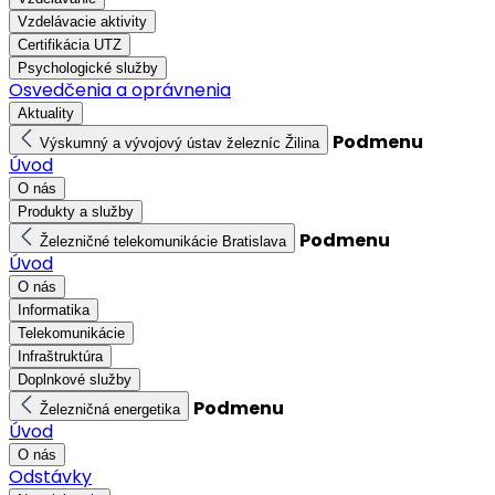
Vzdelávacie aktivity
Certifikácia UTZ
Psychologické služby
Osvedčenia a oprávnenia
Aktuality
Podmenu
Výskumný a vývojový ústav železníc Žilina
Úvod
O nás
Produkty a služby
Podmenu
Železničné telekomunikácie Bratislava
Úvod
O nás
Informatika
Telekomunikácie
Infraštruktúra
Doplnkové služby
Podmenu
Železničná energetika
Úvod
O nás
Odstávky