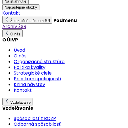
Na stiahnutie
Najčastejšie otázky
Kontakt
Podmenu
Železničné múzeum SR
Archív ŽSR
O nás
O ÚIVP
Úvod
O nás
Organizačná štruktúra
Politika kvality
Strategické ciele
Prieskum spokojnosti
Kniha návštev
Kontakt
Vzdelávanie
Vzdelávanie
Spôsobilosť z BOZP
Odborná spôsobilosť