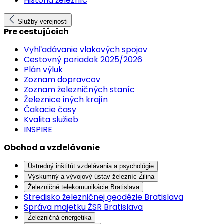
História železníc
Služby verejnosti
Pre cestujúcich
Vyhľadávanie vlakových spojov
Cestovný poriadok 2025/2026
Plán výluk
Zoznam dopravcov
Zoznam železničných staníc
Železnice iných krajín
Čakacie časy
Kvalita služieb
INSPIRE
Obchod a vzdelávanie
Ústredný inštitút vzdelávania a psychológie
Výskumný a vývojový ústav železníc Žilina
Železničné telekomunikácie Bratislava
Stredisko železničnej geodézie Bratislava
Správa majetku ŽSR Bratislava
Železničná energetika