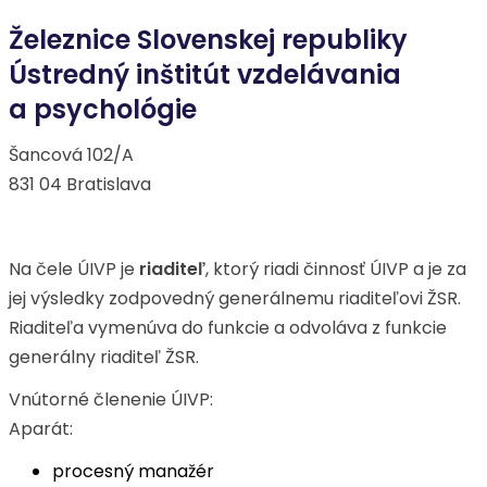
Železnice Slovenskej republiky
Ústredný inštitút vzdelávania
a psychológie
Šancová 102/A
831 04 Bratislava
Na čele ÚIVP je
riaditeľ
, ktorý riadi činnosť ÚIVP a je za
jej výsledky zodpovedný generálnemu riaditeľovi ŽSR.
Riaditeľa vymenúva do funkcie a odvoláva z funkcie
generálny riaditeľ ŽSR.
Vnútorné členenie ÚIVP:
Aparát:
procesný manažér