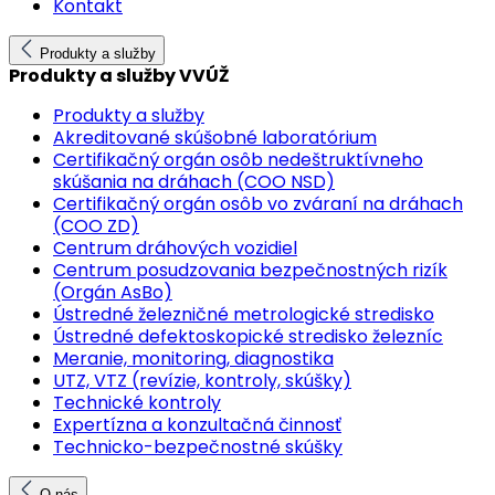
Kontakt
Produkty a služby
Produkty a služby VVÚŽ
Produkty a služby
Akreditované skúšobné laboratórium
Certifikačný orgán osôb nedeštruktívneho
skúšania na dráhach (COO NSD)
Certifikačný orgán osôb vo zváraní na dráhach
(COO ZD)
Centrum dráhových vozidiel
Centrum posudzovania bezpečnostných rizík
(Orgán AsBo)
Ústredné železničné metrologické stredisko
Ústredné defektoskopické stredisko železníc
Meranie, monitoring, diagnostika
UTZ, VTZ (revízie, kontroly, skúšky)
Technické kontroly
Expertízna a konzultačná činnosť
Technicko-bezpečnostné skúšky
O nás