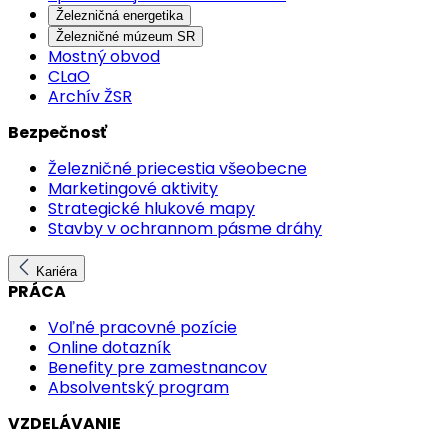
Železničná energetika
Železničné múzeum SR
Mostný obvod
CLaO
Archív ŽSR
Bezpečnosť
Železničné priecestia všeobecne
Marketingové aktivity
Strategické hlukové mapy
Stavby v ochrannom pásme dráhy
Kariéra
PRÁCA
Voľné pracovné pozície
Online dotazník
Benefity pre zamestnancov
Absolventský program
VZDELÁVANIE