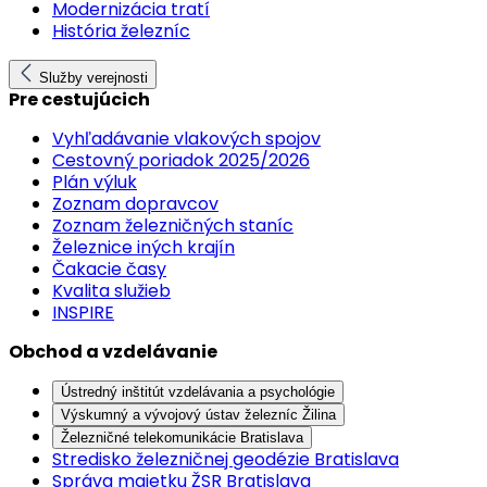
Modernizácia tratí
História železníc
Služby verejnosti
Pre cestujúcich
Vyhľadávanie vlakových spojov
Cestovný poriadok 2025/2026
Plán výluk
Zoznam dopravcov
Zoznam železničných staníc
Železnice iných krajín
Čakacie časy
Kvalita služieb
INSPIRE
Obchod a vzdelávanie
Ústredný inštitút vzdelávania a psychológie
Výskumný a vývojový ústav železníc Žilina
Železničné telekomunikácie Bratislava
Stredisko železničnej geodézie Bratislava
Správa majetku ŽSR Bratislava