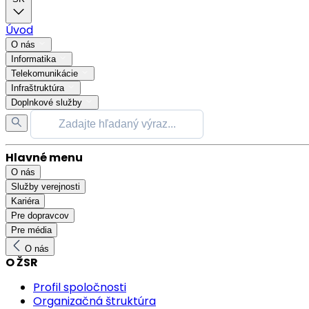
Úvod
O nás
Informatika
Telekomunikácie
Infraštruktúra
Doplnkové služby
Hlavné menu
O nás
Služby verejnosti
Kariéra
Pre dopravcov
Pre média
O nás
O ŽSR
Profil spoločnosti
Organizačná štruktúra