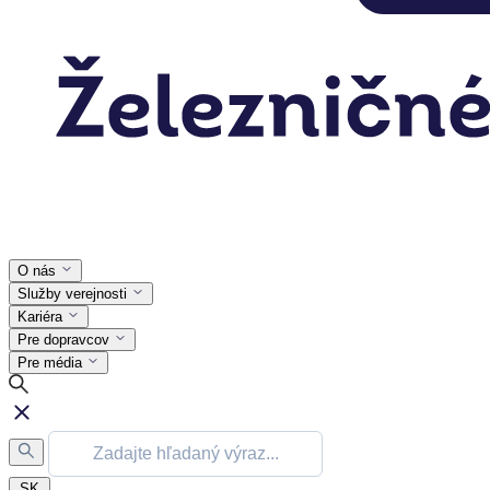
O nás
Služby verejnosti
Kariéra
Pre dopravcov
Pre média
SK