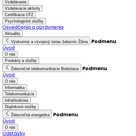
Vzdelávanie
Vzdelávacie aktivity
Certifikácia UTZ
Psychologické služby
Osvedčenia a oprávnenia
Aktuality
Podmenu
Výskumný a vývojový ústav železníc Žilina
Úvod
O nás
Produkty a služby
Podmenu
Železničné telekomunikácie Bratislava
Úvod
O nás
Informatika
Telekomunikácie
Infraštruktúra
Doplnkové služby
Podmenu
Železničná energetika
Úvod
O nás
Odstávky