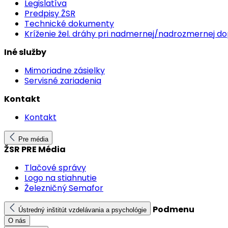
Legislatíva
Predpisy ŽSR
Technické dokumenty
Kríženie žel. dráhy pri nadmernej/nadrozmernej d
Iné služby
Mimoriadne zásielky
Servisné zariadenia
Kontakt
Kontakt
Pre média
ŽSR PRE Média
Tlačové správy
Logo na stiahnutie
Železničný Semafor
Podmenu
Ústredný inštitút vzdelávania a psychológie
O nás