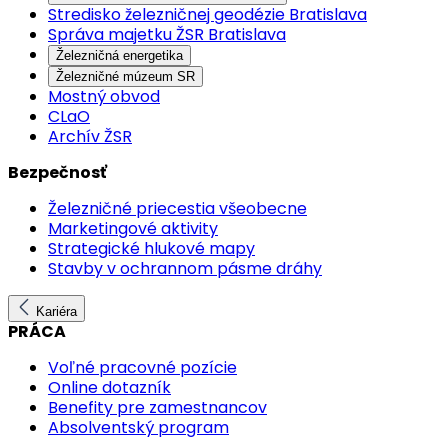
Stredisko železničnej geodézie Bratislava
Správa majetku ŽSR Bratislava
Železničná energetika
Železničné múzeum SR
Mostný obvod
CLaO
Archív ŽSR
Bezpečnosť
Železničné priecestia všeobecne
Marketingové aktivity
Strategické hlukové mapy
Stavby v ochrannom pásme dráhy
Kariéra
PRÁCA
Voľné pracovné pozície
Online dotazník
Benefity pre zamestnancov
Absolventský program