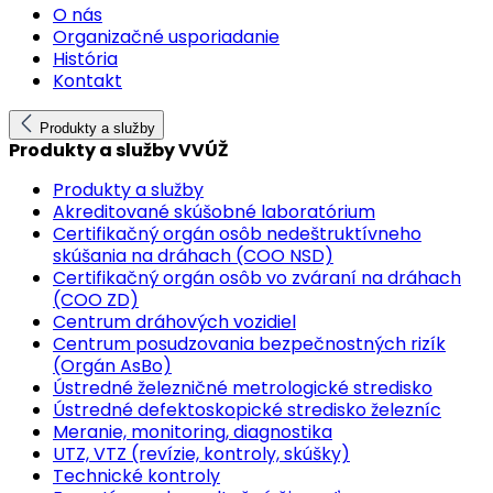
O nás
Organizačné usporiadanie
História
Kontakt
Produkty a služby
Produkty a služby VVÚŽ
Produkty a služby
Akreditované skúšobné laboratórium
Certifikačný orgán osôb nedeštruktívneho
skúšania na dráhach (COO NSD)
Certifikačný orgán osôb vo zváraní na dráhach
(COO ZD)
Centrum dráhových vozidiel
Centrum posudzovania bezpečnostných rizík
(Orgán AsBo)
Ústredné železničné metrologické stredisko
Ústredné defektoskopické stredisko železníc
Meranie, monitoring, diagnostika
UTZ, VTZ (revízie, kontroly, skúšky)
Technické kontroly