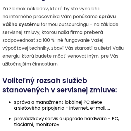
Za zlomok nákladov, ktoré by ste vynaložili
na interného pracovníka Vám ponúkame
správu
Vášho systému
formou outsourcingu - na základe
servisnej zmluvy, ktorou naša firma preberá
zodpovednosť za 100 %-né fungovanie Vašej
výpočtovej techniky, zbaví Vás starostí a ušetrí Vašu
energiu, ktorú budete môct' venovať iným, pre Vás
užitočnejším činnostiam.
Voliteľný rozsah služieb
stanovených v servisnej zmluve:
správa a manažment lokálnej PC siete
a sieťového pripojenia - internet, e-mail, ...
prevádzkový servis a upgrade hardware - PC,
tlačiarní, monitorov