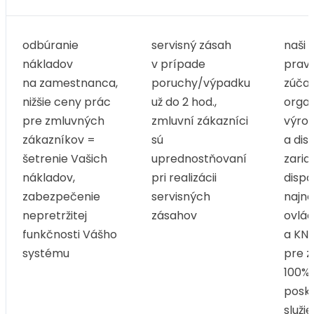
odbúranie
servisný zásah
naši 
nákladov
v prípade
pravi
na zamestnanca,
poruchy/výpadku
zúčas
nižšie ceny prác
už do 2 hod.,
orga
pre zmluvných
zmluvní zákazníci
výro
zákazníkov =
sú
a dis
šetrenie Vašich
uprednostňovaní
zaria
nákladov,
pri realizácii
dispo
zabezpečenie
servisných
najno
nepretržitej
zásahov
ovlá
funkčnosti Vášho
a K
systému
pre 
100%-
posk
služi