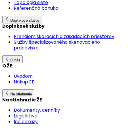
Topológia siete
Referenčná ponuka
Doplnkové služby
Doplnkové služby
Prenájom školiacich a zasadacích priestorov
Služby špecializovaného skenovacieho
pracoviska
O nás
O ŽE
Úvodom
Nákup EE
Na stiahnutie
Na stiahnutie ŽE
Dokumenty, cenníky
Legislatíva
Iné odkazy