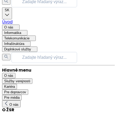
SK
Úvod
O nás
Informatika
Telekomunikácie
Infraštruktúra
Doplnkové služby
Hlavné menu
O nás
Služby verejnosti
Kariéra
Pre dopravcov
Pre média
O nás
O ŽSR