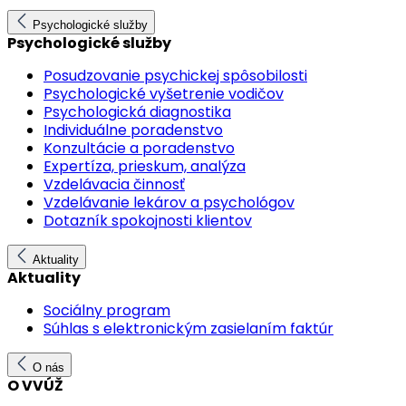
Psychologické služby
Psychologické služby
Posudzovanie psychickej spôsobilosti
Psychologické vyšetrenie vodičov
Psychologická diagnostika
Individuálne poradenstvo
Konzultácie a poradenstvo
Expertíza, prieskum, analýza
Vzdelávacia činnosť
Vzdelávanie lekárov a psychológov
Dotazník spokojnosti klientov
Aktuality
Aktuality
Sociálny program
Súhlas s elektronickým zasielaním faktúr
O nás
O VVÚŽ