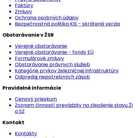
Faktúry
Zmluvy
Ochrana osobných údajov
Bezpečnostná politika KIS - skrátená verzia
Obstarávanie v ŽSR
Verejné obstarávanie
Verejné obstarávanie - fondy EÚ
Formulárové zmluvy
Obstarávanie právnych služieb
Kategórie prvkov železničnej infraštruktúry
Odpredaj nepotrebných zásob
Pravidelné informácie
Cenový prieskum
Zoznam činností prevádzky na zlepšenie stavu ŽI
a SZ
Kontakt
Kontakty