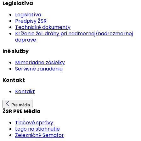
Legislatíva
Legislatíva
Predpisy ŽSR
Technické dokumenty
Kríženie žel. dráhy pri nadmernej/nadrozmernej
doprave
Iné služby
Mimoriadne zásielky
Servisné zariadenia
Kontakt
Kontakt
Pre média
ŽSR PRE Média
Tlačové správy
Logo na stiahnutie
Železničný Semafor