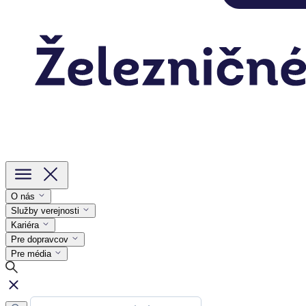
O nás
Služby verejnosti
Kariéra
Pre dopravcov
Pre média