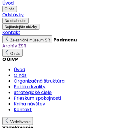
Úvod
O nás
Odstávky
Na stiahnutie
Najčastejšie otázky
Kontakt
Podmenu
Železničné múzeum SR
Archív ŽSR
O nás
O ÚIVP
Úvod
O nás
Organizačná štruktúra
Politika kvality
Strategické ciele
Prieskum spokojnosti
Kniha návštev
Kontakt
Vzdelávanie
Vzdelávanie