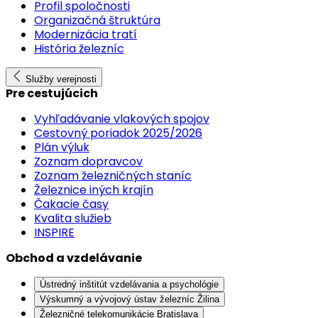
Profil spoločnosti
Organizačná štruktúra
Modernizácia tratí
História železníc
Služby verejnosti
Pre cestujúcich
Vyhľadávanie vlakových spojov
Cestovný poriadok 2025/2026
Plán výluk
Zoznam dopravcov
Zoznam železničných staníc
Železnice iných krajín
Čakacie časy
Kvalita služieb
INSPIRE
Obchod a vzdelávanie
Ústredný inštitút vzdelávania a psychológie
Výskumný a vývojový ústav železníc Žilina
Železničné telekomunikácie Bratislava