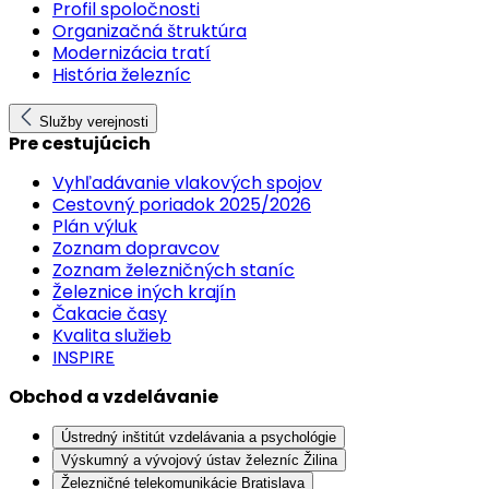
Profil spoločnosti
Organizačná štruktúra
Modernizácia tratí
História železníc
Služby verejnosti
Pre cestujúcich
Vyhľadávanie vlakových spojov
Cestovný poriadok 2025/2026
Plán výluk
Zoznam dopravcov
Zoznam železničných staníc
Železnice iných krajín
Čakacie časy
Kvalita služieb
INSPIRE
Obchod a vzdelávanie
Ústredný inštitút vzdelávania a psychológie
Výskumný a vývojový ústav železníc Žilina
Železničné telekomunikácie Bratislava