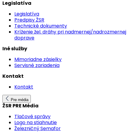
Legislatíva
Legislatíva
Predpisy ŽSR
Technické dokumenty
Kríženie žel. dráhy pri nadmernej/nadrozmernej
doprave
Iné služby
Mimoriadne zásielky
Servisné zariadenia
Kontakt
Kontakt
Pre média
ŽSR PRE Média
Tlačové správy
Logo na stiahnutie
Železničný Semafor