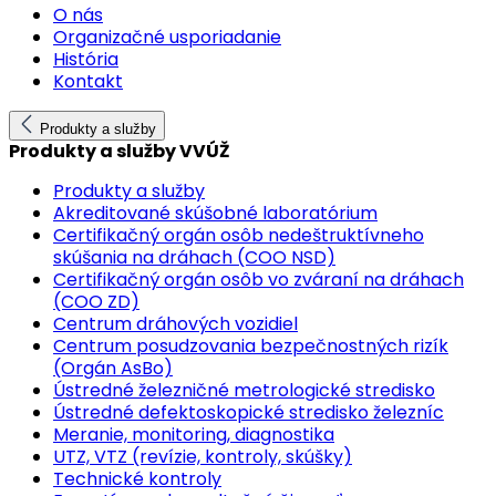
O nás
Organizačné usporiadanie
História
Kontakt
Produkty a služby
Produkty a služby VVÚŽ
Produkty a služby
Akreditované skúšobné laboratórium
Certifikačný orgán osôb nedeštruktívneho
skúšania na dráhach (COO NSD)
Certifikačný orgán osôb vo zváraní na dráhach
(COO ZD)
Centrum dráhových vozidiel
Centrum posudzovania bezpečnostných rizík
(Orgán AsBo)
Ústredné železničné metrologické stredisko
Ústredné defektoskopické stredisko železníc
Meranie, monitoring, diagnostika
UTZ, VTZ (revízie, kontroly, skúšky)
Technické kontroly