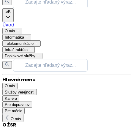
SK
Úvod
O nás
Informatika
Telekomunikácie
Infraštruktúra
Doplnkové služby
Hlavné menu
O nás
Služby verejnosti
Kariéra
Pre dopravcov
Pre média
O nás
O ŽSR