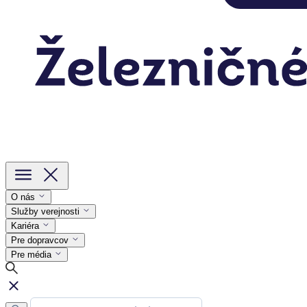
O nás
Služby verejnosti
Kariéra
Pre dopravcov
Pre média