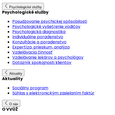
Psychologické služby
Psychologické služby
Posudzovanie psychickej spôsobilosti
Psychologické vyšetrenie vodičov
Psychologická diagnostika
Individuálne poradenstvo
Konzultácie a poradenstvo
Expertíza, prieskum, analýza
Vzdelávacia činnosť
Vzdelávanie lekárov a psychológov
Dotazník spokojnosti klientov
Aktuality
Aktuality
Sociálny program
Súhlas s elektronickým zasielaním faktúr
O nás
O VVÚŽ