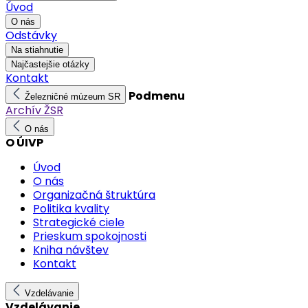
Úvod
O nás
Odstávky
Na stiahnutie
Najčastejšie otázky
Kontakt
Podmenu
Železničné múzeum SR
Archív ŽSR
O nás
O ÚIVP
Úvod
O nás
Organizačná štruktúra
Politika kvality
Strategické ciele
Prieskum spokojnosti
Kniha návštev
Kontakt
Vzdelávanie
Vzdelávanie