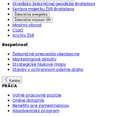
Stredisko železničnej geodézie Bratislava
Správa majetku ŽSR Bratislava
Železničná energetika
Železničné múzeum SR
Mostný obvod
CLaO
Archív ŽSR
Bezpečnosť
Železničné priecestia všeobecne
Marketingové aktivity
Strategické hlukové mapy
Stavby v ochrannom pásme dráhy
Kariéra
PRÁCA
Voľné pracovné pozície
Online dotazník
Benefity pre zamestnancov
Absolventský program