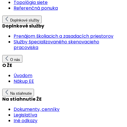
Topológia siete
Referenčná ponuka
Doplnkové služby
Doplnkové služby
Prenájom školiacich a zasadacích priestorov
Služby špecializovaného skenovacieho
pracoviska
O nás
O ŽE
Úvodom
Nákup EE
Na stiahnutie
Na stiahnutie ŽE
Dokumenty, cenníky
Legislatíva
Iné odkazy