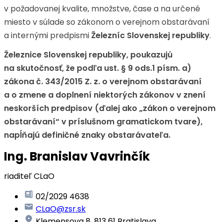
v požadovanej kvalite, množstve, čase a na určené
miesto v súlade so zákonom o verejnom obstarávaní
a internými predpismi
Železníc Slovenskej republiky
.
Železnice Slovenskej republiky, poukazujú
na skutočnosť, že podľa ust. § 9 ods.1 písm. a)
zákona č. 343/2015 Z. z. o verejnom obstarávaní
a o zmene a doplnení niektorých zákonov v znení
neskorších predpisov (ďalej ako „zákon o verejnom
obstarávaní“ v príslušnom gramatickom tvare),
napĺňajú definičné znaky obstarávateľa.
Ing. Branislav Vavrinčík
riaditeľ CLaO
02/2029 4638
CLaO@zsr.sk
Klemensova 8, 813 61 Bratislava