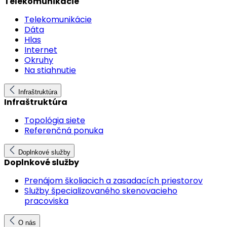
Telekomunikácie
Telekomunikácie
Dáta
Hlas
Internet
Okruhy
Na stiahnutie
Infraštruktúra
Infraštruktúra
Topológia siete
Referenčná ponuka
Doplnkové služby
Doplnkové služby
Prenájom školiacich a zasadacích priestorov
Služby špecializovaného skenovacieho
pracoviska
O nás