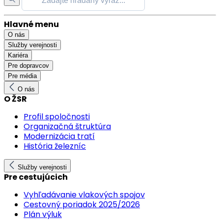
Hlavné menu
O nás
Služby verejnosti
Kariéra
Pre dopravcov
Pre média
O nás
O ŽSR
Profil spoločnosti
Organizačná štruktúra
Modernizácia tratí
História železníc
Služby verejnosti
Pre cestujúcich
Vyhľadávanie vlakových spojov
Cestovný poriadok 2025/2026
Plán výluk