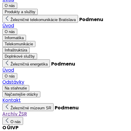
O nás
Produkty a služby
Podmenu
Železničné telekomunikácie Bratislava
Úvod
O nás
Informatika
Telekomunikácie
Infraštruktúra
Doplnkové služby
Podmenu
Železničná energetika
Úvod
O nás
Odstávky
Na stiahnutie
Najčastejšie otázky
Kontakt
Podmenu
Železničné múzeum SR
Archív ŽSR
O nás
O ÚIVP