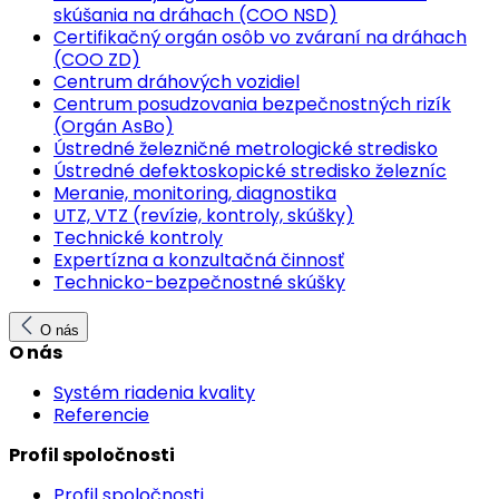
skúšania na dráhach (COO NSD)
Certifikačný orgán osôb vo zváraní na dráhach
(COO ZD)
Centrum dráhových vozidiel
Centrum posudzovania bezpečnostných rizík
(Orgán AsBo)
Ústredné železničné metrologické stredisko
Ústredné defektoskopické stredisko železníc
Meranie, monitoring, diagnostika
UTZ, VTZ (revízie, kontroly, skúšky)
Technické kontroly
Expertízna a konzultačná činnosť
Technicko-bezpečnostné skúšky
O nás
O nás
Systém riadenia kvality
Referencie
Profil spoločnosti
Profil spoločnosti