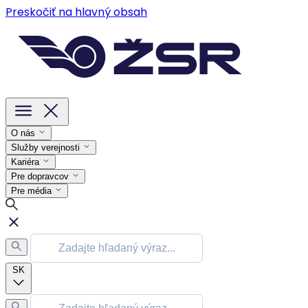
Preskočiť na hlavný obsah
O nás
Služby verejnosti
Kariéra
Pre dopravcov
Pre média
SK