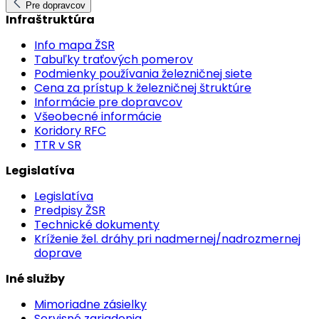
Pre dopravcov
Infraštruktúra
Info mapa ŽSR
Tabuľky traťových pomerov
Podmienky používania železničnej siete
Cena za prístup k železničnej štruktúre
Informácie pre dopravcov
Všeobecné informácie
Koridory RFC
TTR v SR
Legislatíva
Legislatíva
Predpisy ŽSR
Technické dokumenty
Kríženie žel. dráhy pri nadmernej/nadrozmernej
doprave
Iné služby
Mimoriadne zásielky
Servisné zariadenia