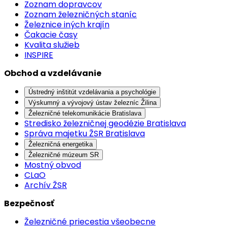
Zoznam dopravcov
Zoznam železničných staníc
Železnice iných krajín
Čakacie časy
Kvalita služieb
INSPIRE
Obchod a vzdelávanie
Ústredný inštitút vzdelávania a psychológie
Výskumný a vývojový ústav železníc Žilina
Železničné telekomunikácie Bratislava
Stredisko železničnej geodézie Bratislava
Správa majetku ŽSR Bratislava
Železničná energetika
Železničné múzeum SR
Mostný obvod
CLaO
Archív ŽSR
Bezpečnosť
Železničné priecestia všeobecne