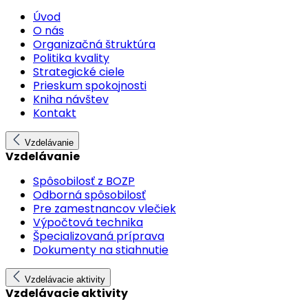
Úvod
O nás
Organizačná štruktúra
Politika kvality
Strategické ciele
Prieskum spokojnosti
Kniha návštev
Kontakt
Vzdelávanie
Vzdelávanie
Spôsobilosť z BOZP
Odborná spôsobilosť
Pre zamestnancov vlečiek
Výpočtová technika
Špecializovaná príprava
Dokumenty na stiahnutie
Vzdelávacie aktivity
Vzdelávacie aktivity