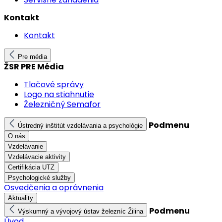
Kontakt
Kontakt
Pre média
ŽSR PRE Média
Tlačové správy
Logo na stiahnutie
Železničný Semafor
Podmenu
Ústredný inštitút vzdelávania a psychológie
O nás
Vzdelávanie
Vzdelávacie aktivity
Certifikácia UTZ
Psychologické služby
Osvedčenia a oprávnenia
Aktuality
Podmenu
Výskumný a vývojový ústav železníc Žilina
Úvod