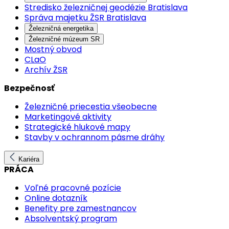
Stredisko železničnej geodézie Bratislava
Správa majetku ŽSR Bratislava
Železničná energetika
Železničné múzeum SR
Mostný obvod
CLaO
Archív ŽSR
Bezpečnosť
Železničné priecestia všeobecne
Marketingové aktivity
Strategické hlukové mapy
Stavby v ochrannom pásme dráhy
Kariéra
PRÁCA
Voľné pracovné pozície
Online dotazník
Benefity pre zamestnancov
Absolventský program