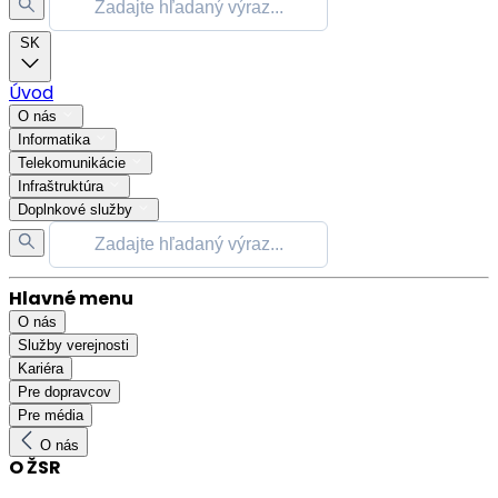
SK
Úvod
O nás
Informatika
Telekomunikácie
Infraštruktúra
Doplnkové služby
Hlavné menu
O nás
Služby verejnosti
Kariéra
Pre dopravcov
Pre média
O nás
O ŽSR