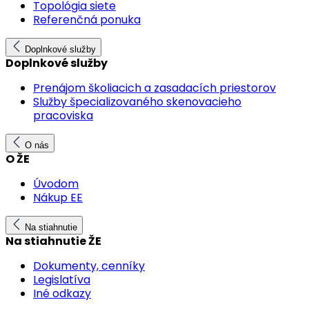
Topológia siete
Referenčná ponuka
Doplnkové služby
Doplnkové služby
Prenájom školiacich a zasadacích priestorov
Služby špecializovaného skenovacieho
pracoviska
O nás
O ŽE
Úvodom
Nákup EE
Na stiahnutie
Na stiahnutie ŽE
Dokumenty, cenníky
Legislatíva
Iné odkazy