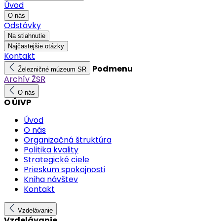
Úvod
O nás
Odstávky
Na stiahnutie
Najčastejšie otázky
Kontakt
Podmenu
Železničné múzeum SR
Archív ŽSR
O nás
O ÚIVP
Úvod
O nás
Organizačná štruktúra
Politika kvality
Strategické ciele
Prieskum spokojnosti
Kniha návštev
Kontakt
Vzdelávanie
Vzdelávanie