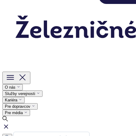
O nás
Služby verejnosti
Kariéra
Pre dopravcov
Pre média