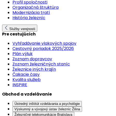
Profil spoločnosti
Organizačná štruktúra
Modernizácia tratí
História železníc
Služby verejnosti
Pre cestujúcich
Vyhľadávanie vlakových spojov
Cestovný poriadok 2025/2026
Plán výluk
Zoznam dopravcov
Zoznam železničných staníc
Železnice iných krajín
Čakacie časy
Kvalita služieb
INSPIRE
Obchod a vzdelávanie
Ústredný inštitút vzdelávania a psychológie
Výskumný a vývojový ústav železníc Žilina
Železničné telekomunikácie Bratislava