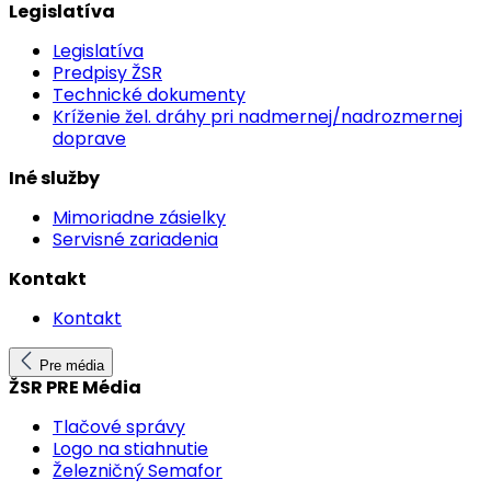
Legislatíva
Legislatíva
Predpisy ŽSR
Technické dokumenty
Kríženie žel. dráhy pri nadmernej/nadrozmernej
doprave
Iné služby
Mimoriadne zásielky
Servisné zariadenia
Kontakt
Kontakt
Pre média
ŽSR PRE Média
Tlačové správy
Logo na stiahnutie
Železničný Semafor