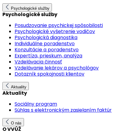
Psychologické služby
Psychologické služby
Posudzovanie psychickej spôsobilosti
Psychologické vyšetrenie vodičov
Psychologická diagnostika
Individuálne poradenstvo
Konzultácie a poradenstvo
Expertíza, prieskum, analýza
Vzdelávacia činnosť
Vzdelávanie lekárov a psychológov
Dotazník spokojnosti klientov
Aktuality
Aktuality
Sociálny program
Súhlas s elektronickým zasielaním faktúr
O nás
O VVÚŽ