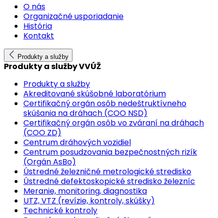
O nás
Organizačné usporiadanie
História
Kontakt
Produkty a služby
Produkty a služby VVÚŽ
Produkty a služby
Akreditované skúšobné laboratórium
Certifikačný orgán osôb nedeštruktívneho
skúšania na dráhach (COO NSD)
Certifikačný orgán osôb vo zváraní na dráhach
(COO ZD)
Centrum dráhových vozidiel
Centrum posudzovania bezpečnostných rizík
(Orgán AsBo)
Ústredné železničné metrologické stredisko
Ústredné defektoskopické stredisko železníc
Meranie, monitoring, diagnostika
UTZ, VTZ (revízie, kontroly, skúšky)
Technické kontroly