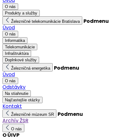
Úvod
O nás
Produkty a služby
Podmenu
Železničné telekomunikácie Bratislava
Úvod
O nás
Informatika
Telekomunikácie
Infraštruktúra
Doplnkové služby
Podmenu
Železničná energetika
Úvod
O nás
Odstávky
Na stiahnutie
Najčastejšie otázky
Kontakt
Podmenu
Železničné múzeum SR
Archív ŽSR
O nás
O ÚIVP