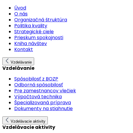
Úvod
O nás
Organizačná štruktúra
Politika kvality
Strategické ciele
Prieskum spokojnosti
Kniha návštev
Kontakt
Vzdelávanie
Vzdelávanie
Spôsobilosť z BOZP
Odborná spôsobilosť
Pre zamestnancov vlečiek
Výpočtová technika
Špecializovaná príprava
Dokumenty na stiahnutie
Vzdelávacie aktivity
Vzdelávacie aktivity