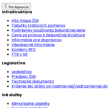
Pre dopravcov
Infraštruktúra
Info mapa ŽSR
Tabuľky traťových pomerov
Podmienky používania železničnej siete
Cena za prístup k železničnej štruktúre
Informácie pre dopravcov
Všeobecné informácie
Koridory RFC
TTR v SR
Legislatíva
Legislatíva
Predpisy ŽSR
Technické dokumenty
Kríženie žel. dráhy pri nadmernej/nadrozmernej d
Iné služby
Mimoriadne zásielky