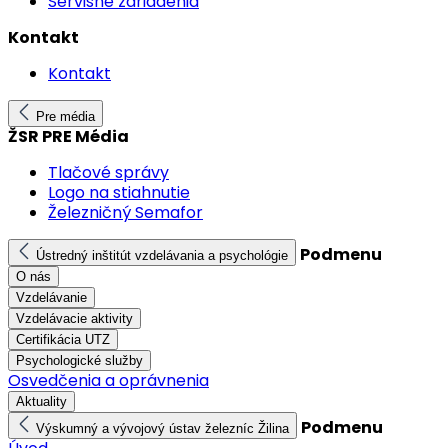
Servisné zariadenia
Kontakt
Kontakt
Pre média
ŽSR PRE Média
Tlačové správy
Logo na stiahnutie
Železničný Semafor
Podmenu
Ústredný inštitút vzdelávania a psychológie
O nás
Vzdelávanie
Vzdelávacie aktivity
Certifikácia UTZ
Psychologické služby
Osvedčenia a oprávnenia
Aktuality
Podmenu
Výskumný a vývojový ústav železníc Žilina