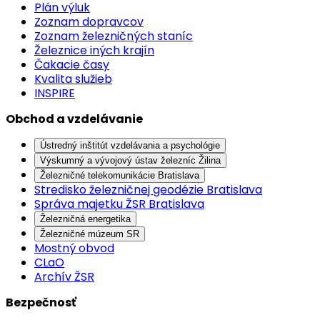
Plán výluk
Zoznam dopravcov
Zoznam železničných staníc
Železnice iných krajín
Čakacie časy
Kvalita služieb
INSPIRE
Obchod a vzdelávanie
Ústredný inštitút vzdelávania a psychológie
Výskumný a vývojový ústav železníc Žilina
Železničné telekomunikácie Bratislava
Stredisko železničnej geodézie Bratislava
Správa majetku ŽSR Bratislava
Železničná energetika
Železničné múzeum SR
Mostný obvod
CLaO
Archív ŽSR
Bezpečnosť