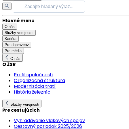
Hlavné menu
O nás
Služby verejnosti
Kariéra
Pre dopravcov
Pre média
O nás
O ŽSR
Profil spoločnosti
Organizačná štruktúra
Modernizácia tratí
História železníc
Služby verejnosti
Pre cestujúcich
Vyhľadávanie vlakových spojov
Cestovný poriadok 2025/2026