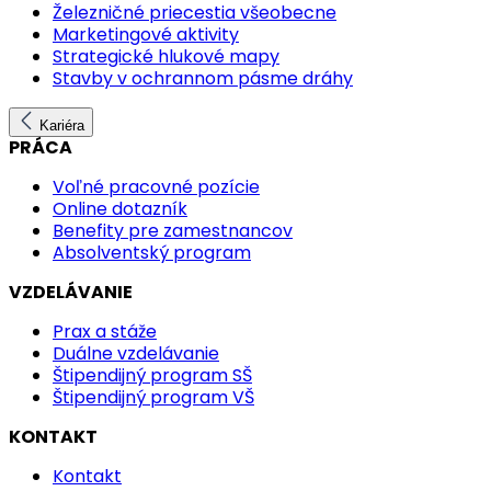
Železničné priecestia všeobecne
Marketingové aktivity
Strategické hlukové mapy
Stavby v ochrannom pásme dráhy
Kariéra
PRÁCA
Voľné pracovné pozície
Online dotazník
Benefity pre zamestnancov
Absolventský program
VZDELÁVANIE
Prax a stáže
Duálne vzdelávanie
Štipendijný program SŠ
Štipendijný program VŠ
KONTAKT
Kontakt