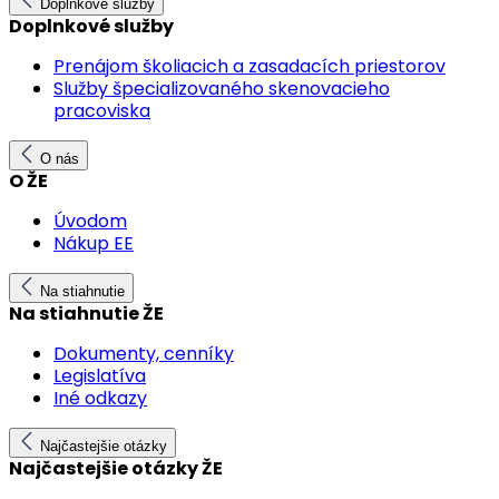
Doplnkové služby
Doplnkové služby
Prenájom školiacich a zasadacích priestorov
Služby špecializovaného skenovacieho
pracoviska
O nás
O ŽE
Úvodom
Nákup EE
Na stiahnutie
Na stiahnutie ŽE
Dokumenty, cenníky
Legislatíva
Iné odkazy
Najčastejšie otázky
Najčastejšie otázky ŽE