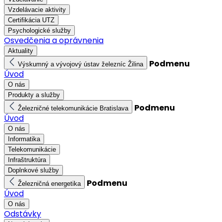
Vzdelávacie aktivity
Certifikácia UTZ
Psychologické služby
Osvedčenia a oprávnenia
Aktuality
Podmenu
Výskumný a vývojový ústav železníc Žilina
Úvod
O nás
Produkty a služby
Podmenu
Železničné telekomunikácie Bratislava
Úvod
O nás
Informatika
Telekomunikácie
Infraštruktúra
Doplnkové služby
Podmenu
Železničná energetika
Úvod
O nás
Odstávky