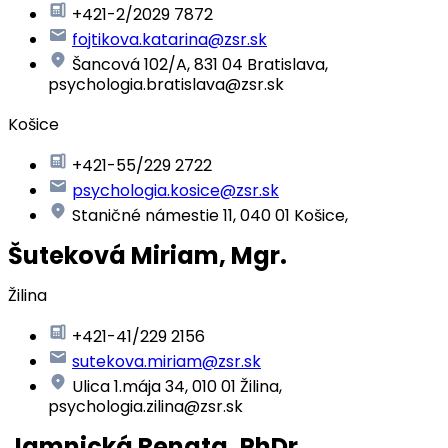
+421-2/2029 7872
fojtikova.katarina@zsr.sk
Šancová 102/A, 831 04 Bratislava,
psychologia.bratislava@zsr.sk
Košice
+421-55/229 2722
psychologia.kosice@zsr.sk
Staničné námestie 11, 040 01 Košice,
Šuteková Miriam, Mgr.
Žilina
+421-41/229 2156
sutekova.miriam@zsr.sk
Ulica 1.mája 34, 010 01 Žilina,
psychologia.zilina@zsr.sk
Jamnická Renata, PhDr.