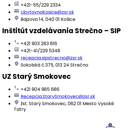
+421-55/229 2334
UbytovnaKosice@zsr.sk
Bajzova 14, 040 01 Košice
Inštitút vzdelávania Strečno – SIP
+421 903 283 816
+421-41/229 5348
recepcia.sipstrecno@zsr.sk
Sokolská č.375, 013 24 Strečno
UZ Starý Smokovec
+421 904 985 686
Recepcia.StarySmokovec@zsr.sk
žst. Starý Smokovec, 062 01 Mesto Vysoké
Tatry