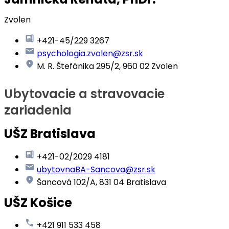
Zvolen
+421-45/229 3267
psychologia.zvolen@zsr.sk
M. R. Štefánika 295/2, 960 02 Zvolen
Ubytovacie a stravovacie
zariadenia
UŠZ Bratislava
+421-02/2029 4181
ubytovnaBA-Sancova@zsr.sk
Šancová 102/A, 831 04 Bratislava
UŠZ Košice
+421 911 533 458