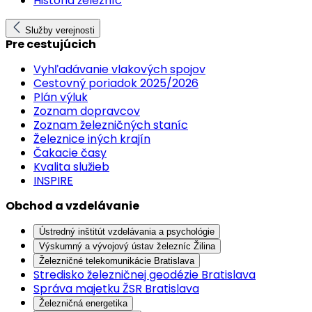
História železníc
Služby verejnosti
Pre cestujúcich
Vyhľadávanie vlakových spojov
Cestovný poriadok 2025/2026
Plán výluk
Zoznam dopravcov
Zoznam železničných staníc
Železnice iných krajín
Čakacie časy
Kvalita služieb
INSPIRE
Obchod a vzdelávanie
Ústredný inštitút vzdelávania a psychológie
Výskumný a vývojový ústav železníc Žilina
Železničné telekomunikácie Bratislava
Stredisko železničnej geodézie Bratislava
Správa majetku ŽSR Bratislava
Železničná energetika