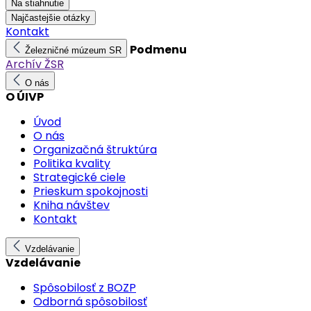
Na stiahnutie
Najčastejšie otázky
Kontakt
Podmenu
Železničné múzeum SR
Archív ŽSR
O nás
O ÚIVP
Úvod
O nás
Organizačná štruktúra
Politika kvality
Strategické ciele
Prieskum spokojnosti
Kniha návštev
Kontakt
Vzdelávanie
Vzdelávanie
Spôsobilosť z BOZP
Odborná spôsobilosť