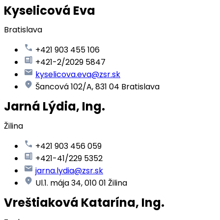
Kyselicová Eva
Bratislava
+421 903 455 106
+421-2/2029 5847
kyselicova.eva@zsr.sk
Šancová 102/A, 831 04 Bratislava
Jarná Lýdia, Ing.
Žilina
+421 903 456 059
+421-41/229 5352
jarna.lydia@zsr.sk
Ul.1. mája 34, 010 01 Žilina
Vreštiaková Katarína, Ing.