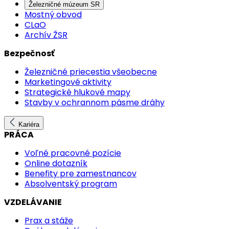
Železničné múzeum SR
Mostný obvod
CLaO
Archív ŽSR
Bezpečnosť
Železničné priecestia všeobecne
Marketingové aktivity
Strategické hlukové mapy
Stavby v ochrannom pásme dráhy
Kariéra
PRÁCA
Voľné pracovné pozície
Online dotazník
Benefity pre zamestnancov
Absolventský program
VZDELÁVANIE
Prax a stáže