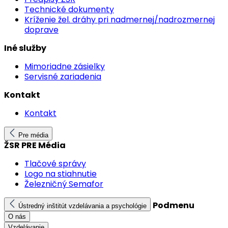
Technické dokumenty
Kríženie žel. dráhy pri nadmernej/nadrozmernej
doprave
Iné služby
Mimoriadne zásielky
Servisné zariadenia
Kontakt
Kontakt
Pre média
ŽSR PRE Média
Tlačové správy
Logo na stiahnutie
Železničný Semafor
Podmenu
Ústredný inštitút vzdelávania a psychológie
O nás
Vzdelávanie