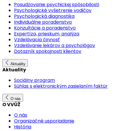
Posudzovanie psychickej spôsobilosti
Psychologické vyšetrenie vodičov
Psychologická diagnostika
Individuálne poradenstvo
Konzultácie a poradenstvo
Expertíza, prieskum, analýza
Vzdelávacia činnosť
Vzdelávanie lekárov a psychológov
Dotazník spokojnosti klientov
Aktuality
Aktuality
Sociálny program
Súhlas s elektronickým zasielaním faktúr
O nás
O VVÚŽ
O nás
Organizačné usporiadanie
História