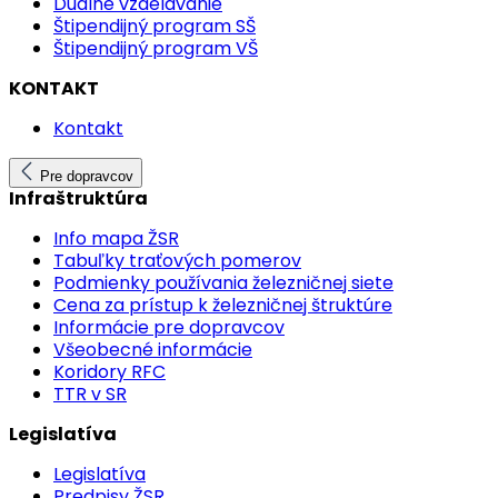
Duálne vzdelávanie
Štipendijný program SŠ
Štipendijný program VŠ
KONTAKT
Kontakt
Pre dopravcov
Infraštruktúra
Info mapa ŽSR
Tabuľky traťových pomerov
Podmienky používania železničnej siete
Cena za prístup k železničnej štruktúre
Informácie pre dopravcov
Všeobecné informácie
Koridory RFC
TTR v SR
Legislatíva
Legislatíva
Predpisy ŽSR