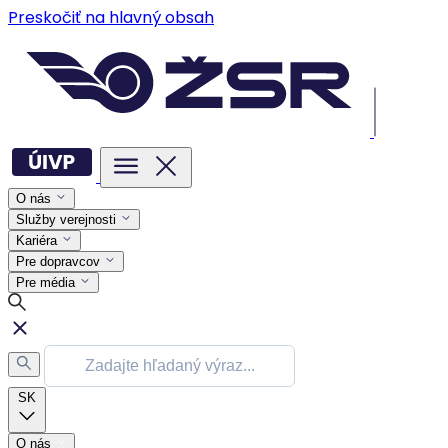
Preskočiť na hlavný obsah
O nás
Služby verejnosti
Kariéra
Pre dopravcov
Pre média
SK
O nás