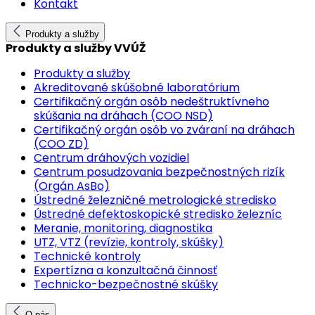
Kontakt
Produkty a služby
Produkty a služby VVÚŽ
Produkty a služby
Akreditované skúšobné laboratórium
Certifikačný orgán osôb nedeštruktívneho
skúšania na dráhach (COO NSD)
Certifikačný orgán osôb vo zváraní na dráhach
(COO ZD)
Centrum dráhových vozidiel
Centrum posudzovania bezpečnostných rizík
(Orgán AsBo)
Ústredné železničné metrologické stredisko
Ústredné defektoskopické stredisko železníc
Meranie, monitoring, diagnostika
UTZ, VTZ (revízie, kontroly, skúšky)
Technické kontroly
Expertízna a konzultačná činnosť
Technicko-bezpečnostné skúšky
O nás