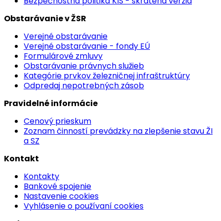
Bezpečnostná politika KIS - skrátená verzia
Obstarávanie v ŽSR
Verejné obstarávanie
Verejné obstarávanie - fondy EÚ
Formulárové zmluvy
Obstarávanie právnych služieb
Kategórie prvkov železničnej infraštruktúry
Odpredaj nepotrebných zásob
Pravidelné informácie
Cenový prieskum
Zoznam činností prevádzky na zlepšenie stavu ŽI
a SZ
Kontakt
Kontakty
Bankové spojenie
Nastavenie cookies
Vyhlásenie o používaní cookies