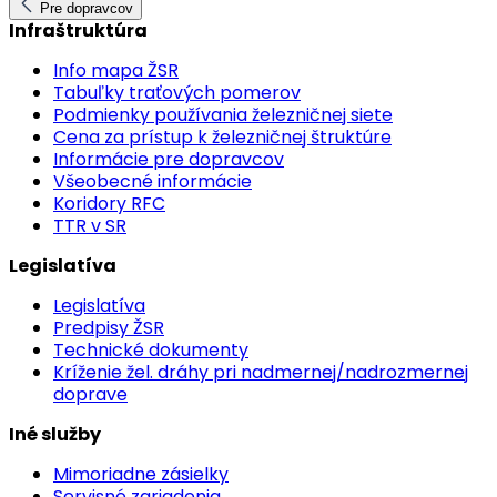
Pre dopravcov
Infraštruktúra
Info mapa ŽSR
Tabuľky traťových pomerov
Podmienky používania železničnej siete
Cena za prístup k železničnej štruktúre
Informácie pre dopravcov
Všeobecné informácie
Koridory RFC
TTR v SR
Legislatíva
Legislatíva
Predpisy ŽSR
Technické dokumenty
Kríženie žel. dráhy pri nadmernej/nadrozmernej
doprave
Iné služby
Mimoriadne zásielky
Servisné zariadenia