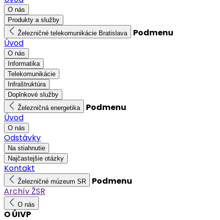
O nás
Produkty a služby
Podmenu
Železničné telekomunikácie Bratislava
Úvod
O nás
Informatika
Telekomunikácie
Infraštruktúra
Doplnkové služby
Podmenu
Železničná energetika
Úvod
O nás
Odstávky
Na stiahnutie
Najčastejšie otázky
Kontakt
Podmenu
Železničné múzeum SR
Archív ŽSR
O nás
O ÚIVP