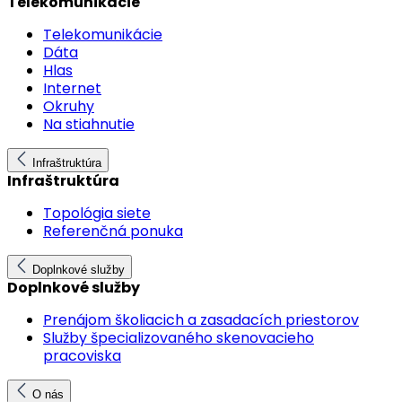
Telekomunikácie
Telekomunikácie
Dáta
Hlas
Internet
Okruhy
Na stiahnutie
Infraštruktúra
Infraštruktúra
Topológia siete
Referenčná ponuka
Doplnkové služby
Doplnkové služby
Prenájom školiacich a zasadacích priestorov
Služby špecializovaného skenovacieho
pracoviska
O nás