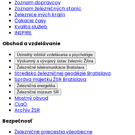
Zoznam dopravcov
Zoznam železničných staníc
Železnice iných krajín
Čakacie časy
Kvalita služieb
INSPIRE
Obchod a vzdelávanie
Ústredný inštitút vzdelávania a psychológie
Výskumný a vývojový ústav železníc Žilina
Železničné telekomunikácie Bratislava
Stredisko železničnej geodézie Bratislava
Správa majetku ŽSR Bratislava
Železničná energetika
Železničné múzeum SR
Mostný obvod
CLaO
Archív ŽSR
Bezpečnosť
Železničné priecestia všeobecne