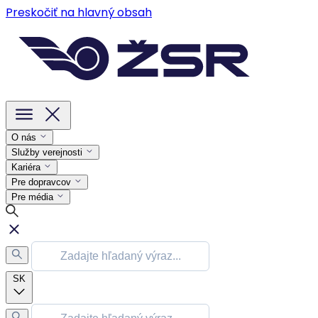
Preskočiť na hlavný obsah
O nás
Služby verejnosti
Kariéra
Pre dopravcov
Pre média
SK