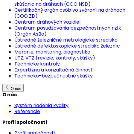
skúšania na dráhach (COO NSD)
Certifikačný orgán osôb vo zváraní na dráhach
(COO ZD)
Centrum dráhových vozidiel
Centrum posudzovania bezpečnostných rizík
(Orgán AsBo)
Ústredné železničné metrologické stredisko
Ústredné defektoskopické stredisko železníc
Meranie, monitoring, diagnostika
UTZ, VTZ (revízie, kontroly, skúšky)
Technické kontroly
Expertízna a konzultačná činnosť
Technicko-bezpečnostné skúšky
O nás
O nás
Systém riadenia kvality
Referencie
Profil spoločnosti
Profil spoločnosti