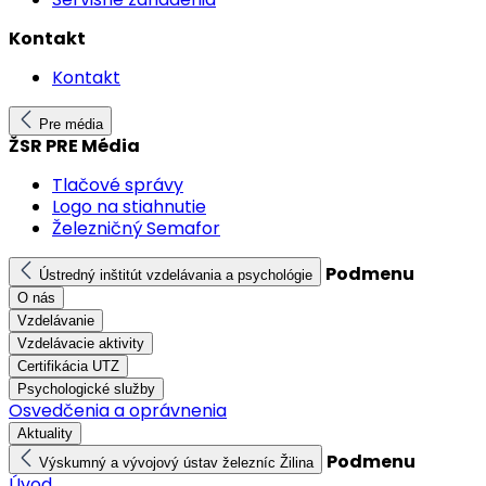
Kontakt
Kontakt
Pre média
ŽSR PRE Média
Tlačové správy
Logo na stiahnutie
Železničný Semafor
Podmenu
Ústredný inštitút vzdelávania a psychológie
O nás
Vzdelávanie
Vzdelávacie aktivity
Certifikácia UTZ
Psychologické služby
Osvedčenia a oprávnenia
Aktuality
Podmenu
Výskumný a vývojový ústav železníc Žilina
Úvod