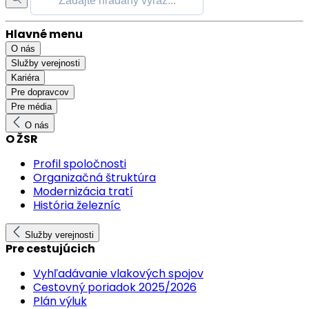
Hlavné menu
O nás
Služby verejnosti
Kariéra
Pre dopravcov
Pre média
O nás
O ŽSR
Profil spoločnosti
Organizačná štruktúra
Modernizácia tratí
História železníc
Služby verejnosti
Pre cestujúcich
Vyhľadávanie vlakových spojov
Cestovný poriadok 2025/2026
Plán výluk