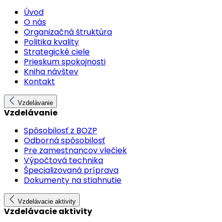
Úvod
O nás
Organizačná štruktúra
Politika kvality
Strategické ciele
Prieskum spokojnosti
Kniha návštev
Kontakt
Vzdelávanie
Vzdelávanie
Spôsobilosť z BOZP
Odborná spôsobilosť
Pre zamestnancov vlečiek
Výpočtová technika
Špecializovaná príprava
Dokumenty na stiahnutie
Vzdelávacie aktivity
Vzdelávacie aktivity