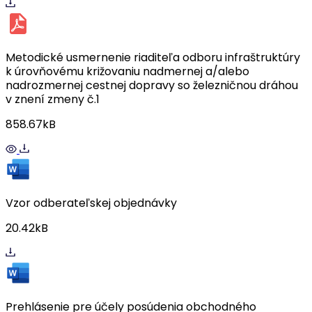
Metodické usmernenie riaditeľa odboru infraštruktúry
k úrovňovému križovaniu nadmernej a/alebo
nadrozmernej cestnej dopravy so železničnou dráhou
v znení zmeny č.1
858.67kB
Vzor odberateľskej objednávky
20.42kB
Prehlásenie pre účely posúdenia obchodného