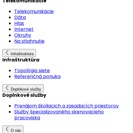
Telekomunikácie
Telekomunikácie
Dáta
Hlas
Internet
Okruhy
Na stiahnutie
Infraštruktúra
Infraštruktúra
Topológia siete
Referenčná ponuka
Doplnkové služby
Doplnkové služby
Prenájom školiacich a zasadacích priestorov
Služby špecializovaného skenovacieho
pracoviska
O nás