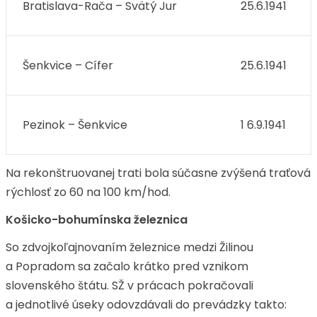
Bratislava-Rača – Svätý Jur
25.6.1941
Šenkvice – Cífer
25.6.1941
Pezinok – Šenkvice
1 6.9.1941
Na rekonštruovanej trati bola súčasne zvýšená traťová
rýchlosť zo 60 na 100 km/hod.
Košicko-bohumínska železnica
So zdvojkoľajnovaním železnice medzi Žilinou
a Popradom sa začalo krátko pred vznikom
slovenského štátu. SŽ v prácach pokračovali
a jednotlivé úseky odovzdávali do prevádzky takto: