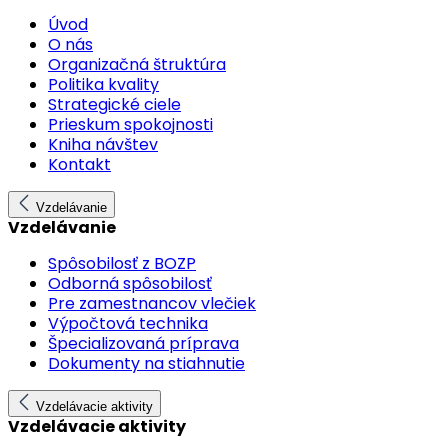
Úvod
O nás
Organizačná štruktúra
Politika kvality
Strategické ciele
Prieskum spokojnosti
Kniha návštev
Kontakt
Vzdelávanie
Vzdelávanie
Spôsobilosť z BOZP
Odborná spôsobilosť
Pre zamestnancov vlečiek
Výpočtová technika
Špecializovaná príprava
Dokumenty na stiahnutie
Vzdelávacie aktivity
Vzdelávacie aktivity