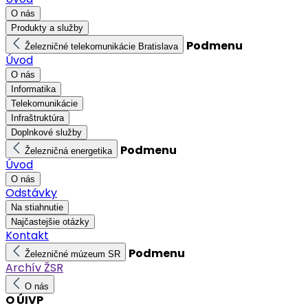
O nás
Produkty a služby
Podmenu
Železničné telekomunikácie Bratislava
Úvod
O nás
Informatika
Telekomunikácie
Infraštruktúra
Doplnkové služby
Podmenu
Železničná energetika
Úvod
O nás
Odstávky
Na stiahnutie
Najčastejšie otázky
Kontakt
Podmenu
Železničné múzeum SR
Archív ŽSR
O nás
O ÚIVP