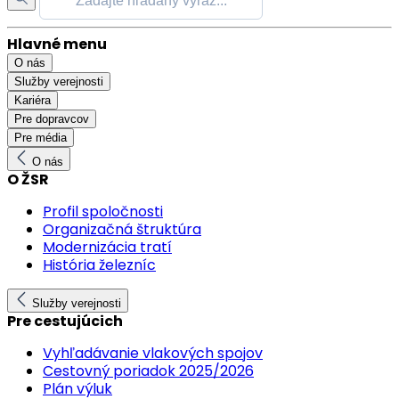
Hlavné menu
O nás
Služby verejnosti
Kariéra
Pre dopravcov
Pre média
O nás
O ŽSR
Profil spoločnosti
Organizačná štruktúra
Modernizácia tratí
História železníc
Služby verejnosti
Pre cestujúcich
Vyhľadávanie vlakových spojov
Cestovný poriadok 2025/2026
Plán výluk