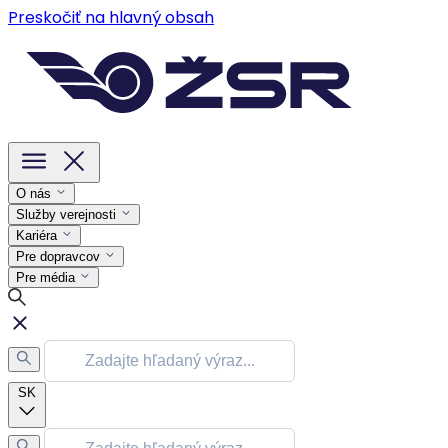
Preskočiť na hlavný obsah
O nás
Služby verejnosti
Kariéra
Pre dopravcov
Pre média
SK