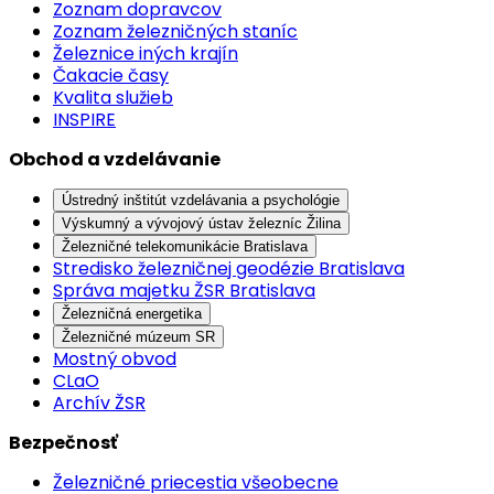
Zoznam dopravcov
Zoznam železničných staníc
Železnice iných krajín
Čakacie časy
Kvalita služieb
INSPIRE
Obchod a vzdelávanie
Ústredný inštitút vzdelávania a psychológie
Výskumný a vývojový ústav železníc Žilina
Železničné telekomunikácie Bratislava
Stredisko železničnej geodézie Bratislava
Správa majetku ŽSR Bratislava
Železničná energetika
Železničné múzeum SR
Mostný obvod
CLaO
Archív ŽSR
Bezpečnosť
Železničné priecestia všeobecne