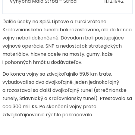
Výhybňa Malá Štrba – Štrba
11.12.1942
Ďalšie úseky na Spiši, Liptove a Turci vrátane
Kraľovnianskeho tunela boli rozostavané, ale do konca
vojny neboli dokončené. Dôvodom boli postupujúce
vojnové operácie, SNP a nedostatok strategických
materiálov, hlavne ocele na mosty, gumy, kože
i pohonných hmôt u dodávateľov.
Do konca vojny sa zdvojkoľajnilo 59,6 km trate,
vybudovali sa dva dvojkoľajné, jeden jednokoľajný
a rozostaval sa ďalší dvojkoľajný tunel (strečnianske
tunely, Štiavnický a Kraľovniansky tunel). Prestavalo sa
cca 300 mil. Ks. Po skončení vojny preto
zdvojkoľajňovanie rýchlo pokračovalo.