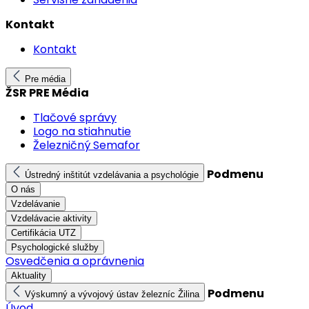
Kontakt
Kontakt
Pre média
ŽSR PRE Média
Tlačové správy
Logo na stiahnutie
Železničný Semafor
Podmenu
Ústredný inštitút vzdelávania a psychológie
O nás
Vzdelávanie
Vzdelávacie aktivity
Certifikácia UTZ
Psychologické služby
Osvedčenia a oprávnenia
Aktuality
Podmenu
Výskumný a vývojový ústav železníc Žilina
Úvod