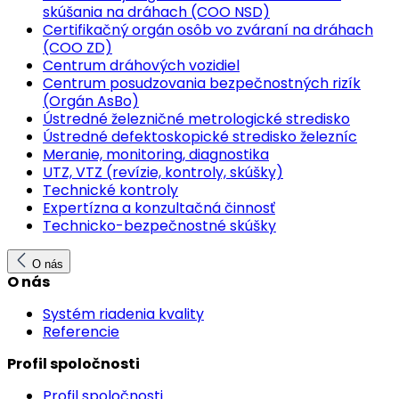
skúšania na dráhach (COO NSD)
Certifikačný orgán osôb vo zváraní na dráhach
(COO ZD)
Centrum dráhových vozidiel
Centrum posudzovania bezpečnostných rizík
(Orgán AsBo)
Ústredné železničné metrologické stredisko
Ústredné defektoskopické stredisko železníc
Meranie, monitoring, diagnostika
UTZ, VTZ (revízie, kontroly, skúšky)
Technické kontroly
Expertízna a konzultačná činnosť
Technicko-bezpečnostné skúšky
O nás
O nás
Systém riadenia kvality
Referencie
Profil spoločnosti
Profil spoločnosti