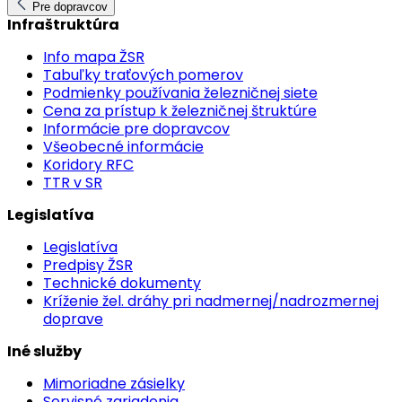
Pre dopravcov
Infraštruktúra
Info mapa ŽSR
Tabuľky traťových pomerov
Podmienky používania železničnej siete
Cena za prístup k železničnej štruktúre
Informácie pre dopravcov
Všeobecné informácie
Koridory RFC
TTR v SR
Legislatíva
Legislatíva
Predpisy ŽSR
Technické dokumenty
Kríženie žel. dráhy pri nadmernej/nadrozmernej
doprave
Iné služby
Mimoriadne zásielky
Servisné zariadenia