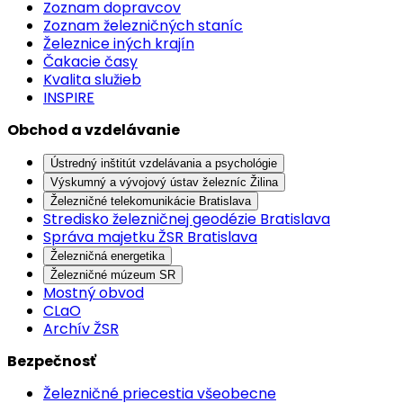
Zoznam dopravcov
Zoznam železničných staníc
Železnice iných krajín
Čakacie časy
Kvalita služieb
INSPIRE
Obchod a vzdelávanie
Ústredný inštitút vzdelávania a psychológie
Výskumný a vývojový ústav železníc Žilina
Železničné telekomunikácie Bratislava
Stredisko železničnej geodézie Bratislava
Správa majetku ŽSR Bratislava
Železničná energetika
Železničné múzeum SR
Mostný obvod
CLaO
Archív ŽSR
Bezpečnosť
Železničné priecestia všeobecne