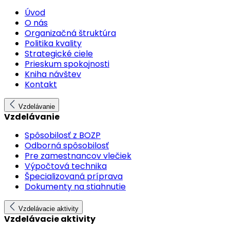
Úvod
O nás
Organizačná štruktúra
Politika kvality
Strategické ciele
Prieskum spokojnosti
Kniha návštev
Kontakt
Vzdelávanie
Vzdelávanie
Spôsobilosť z BOZP
Odborná spôsobilosť
Pre zamestnancov vlečiek
Výpočtová technika
Špecializovaná príprava
Dokumenty na stiahnutie
Vzdelávacie aktivity
Vzdelávacie aktivity