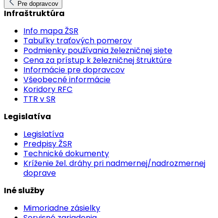
Pre dopravcov
Infraštruktúra
Info mapa ŽSR
Tabuľky traťových pomerov
Podmienky používania železničnej siete
Cena za prístup k železničnej štruktúre
Informácie pre dopravcov
Všeobecné informácie
Koridory RFC
TTR v SR
Legislatíva
Legislatíva
Predpisy ŽSR
Technické dokumenty
Kríženie žel. dráhy pri nadmernej/nadrozmernej
doprave
Iné služby
Mimoriadne zásielky
Servisné zariadenia