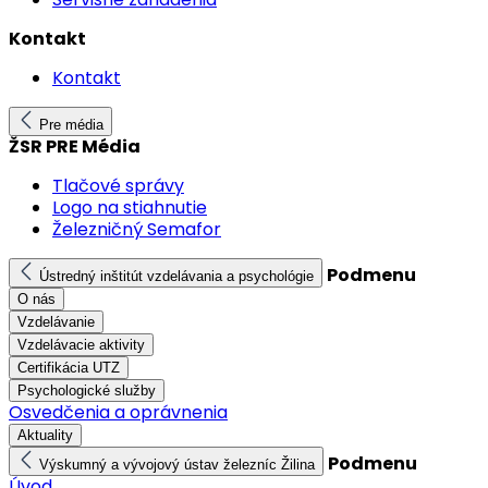
Kontakt
Kontakt
Pre média
ŽSR PRE Média
Tlačové správy
Logo na stiahnutie
Železničný Semafor
Podmenu
Ústredný inštitút vzdelávania a psychológie
O nás
Vzdelávanie
Vzdelávacie aktivity
Certifikácia UTZ
Psychologické služby
Osvedčenia a oprávnenia
Aktuality
Podmenu
Výskumný a vývojový ústav železníc Žilina
Úvod