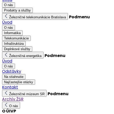
O nás
Produkty a služby
Podmenu
Železničné telekomunikácie Bratislava
Úvod
O nás
Informatika
Telekomunikácie
Infraštruktúra
Doplnkové služby
Podmenu
Železničná energetika
Úvod
O nás
Odstávky
Na stiahnutie
Najčastejšie otázky
Kontakt
Podmenu
Železničné múzeum SR
Archív ŽSR
O nás
O ÚIVP