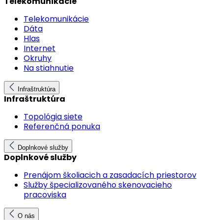
Telekomunikácie
Telekomunikácie
Dáta
Hlas
Internet
Okruhy
Na stiahnutie
Infraštruktúra
Infraštruktúra
Topológia siete
Referenčná ponuka
Doplnkové služby
Doplnkové služby
Prenájom školiacich a zasadacích priestorov
Služby špecializovaného skenovacieho
pracoviska
O nás