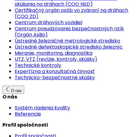
skúšania na dráhach (COO NSD)
Certifikačný orgán osôb vo zváraní na dráhach
(COO ZD)
Centrum dráhových vozidiel
Centrum posudzovania bezpečnostných rizík
(Orgán AsBo)
Ústredné železničné metrologické stredisko
Ústredné defektoskopické stredisko železníc
Meranie, monitoring, diagnostika
UTZ, VTZ (revízie, kontroly, skúšky)
Technické kontroly
Expertízna a konzultačná činnosť
Technicko-bezpečnostné skúšky
O nás
O nás
Systém riadenia kvality
Referencie
Profil spoločnosti
Profil spoločnosti