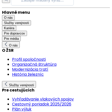
Hlavné menu
O nás
Služby verejnosti
Kariéra
Pre dopravcov
Pre média
O nás
O ŽSR
Profil spoločnosti
Organizačná štruktúra
Modernizácia tratí
História železníc
Služby verejnosti
Pre cestujúcich
Vyhľadávanie vlakových spojov
Cestovný poriadok 2025/2026
Plán výluk