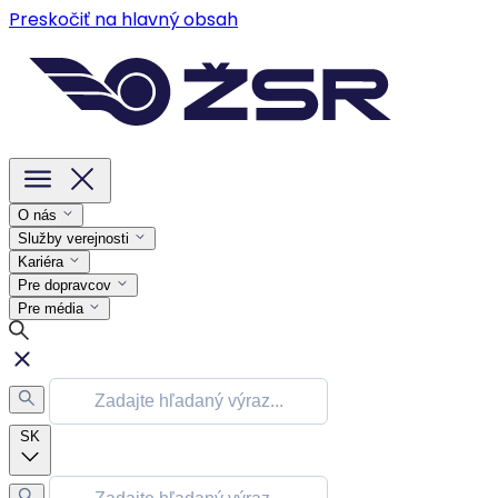
Preskočiť na hlavný obsah
O nás
Služby verejnosti
Kariéra
Pre dopravcov
Pre média
SK