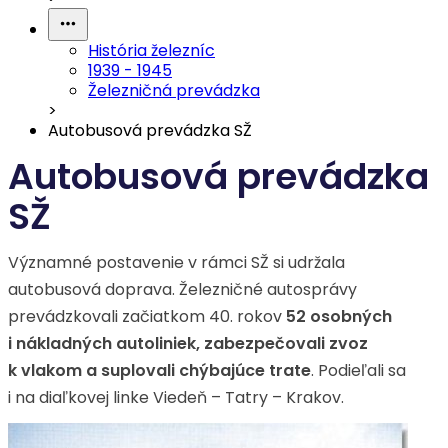
História železníc
1939 - 1945
Železničná prevádzka
>
Autobusová prevádzka SŽ
Autobusová prevádzka
SŽ
Významné postavenie v rámci SŽ si udržala
autobusová doprava. Železničné autosprávy
prevádzkovali začiatkom 40. rokov
52 osobných
i
nákladných autoliniek, zabezpečovali zvoz
k vlakom a suplovali chýbajúce trate
. Podieľali sa
i na diaľkovej linke Viedeň – Tatry – Krakov.