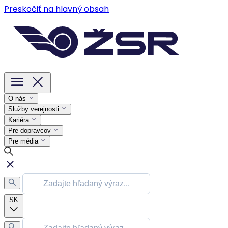
Preskočiť na hlavný obsah
O nás
Služby verejnosti
Kariéra
Pre dopravcov
Pre média
SK