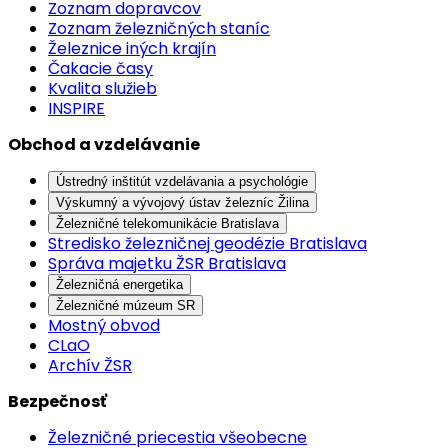
Zoznam dopravcov
Zoznam železničných staníc
Železnice iných krajín
Čakacie časy
Kvalita služieb
INSPIRE
Obchod a vzdelávanie
Ústredný inštitút vzdelávania a psychológie
Výskumný a vývojový ústav železníc Žilina
Železničné telekomunikácie Bratislava
Stredisko železničnej geodézie Bratislava
Správa majetku ŽSR Bratislava
Železničná energetika
Železničné múzeum SR
Mostný obvod
CLaO
Archív ŽSR
Bezpečnosť
Železničné priecestia všeobecne