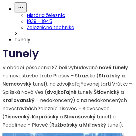
História železníc
1939 - 1945
Železničná technika
>
Tunely
Tunely
V období pôsobenia SŽ boli vybudované
nové tunely
na novostavbe trate Prešov – Strážske (
Strážsky a
Nemcovský
tunel), na zdvojkoľajňovanej tarti Vrútky –
Spišská Nová Ves (
dvojkoľajné
tunely
Štiavnický
a
Kraľovanský
– nedokončený) a na nedokončených
novostavbách železníc Tisovec – Slavošovce
(
Tisovecký
,
Koprášsky
a
Slavošovský
tunel) a
Podolínec – Plaveč (
Ružbašský
a
Míľavský
tunel).