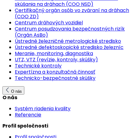
skúšania na dráhach (COO NSD)
Certifikačný orgán osôb vo zváraní na dráhach
(COO ZD)
Centrum dráhových vozidiel
Centrum posudzovania bezpečnostných rizík
(Orgán AsBo)
Ústredné železničné metrologické stredisko
Ústredné defektoskopické stredisko železníc
Meranie, monitoring, diagnostika
UTZ, VTZ (revízie, kontroly, skúšky)
Technické kontroly
Expertízna a konzultačná činnosť
Technicko-bezpečnostné skúšky
O nás
O nás
Systém riadenia kvality
Referencie
Profil spoločnosti
Profil spoločnosti