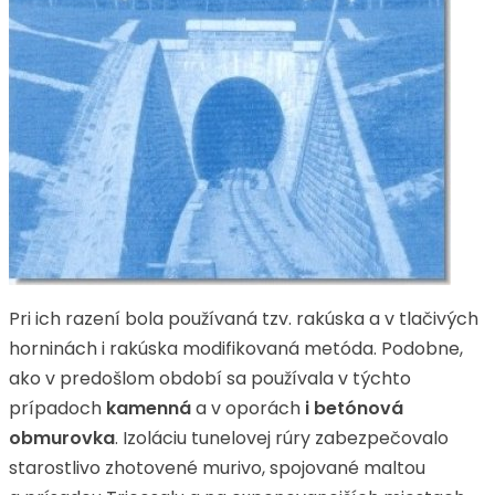
Pri ich razení bola používaná tzv. rakúska a v tlačivých
horninách i rakúska modifikovaná metóda. Podobne,
ako v predošlom období sa používala v týchto
prípadoch
kamenná
a v oporách
i betónová
obmurovka
. Izoláciu tunelovej rúry zabezpečovalo
starostlivo zhotovené murivo, spojované maltou