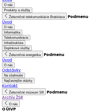
O nás
Produkty a služby
Podmenu
Železničné telekomunikácie Bratislava
Úvod
O nás
Informatika
Telekomunikácie
Infraštruktúra
Doplnkové služby
Podmenu
Železničná energetika
Úvod
O nás
Odstávky
Na stiahnutie
Najčastejšie otázky
Kontakt
Podmenu
Železničné múzeum SR
Archív ŽSR
O nás
O ÚIVP