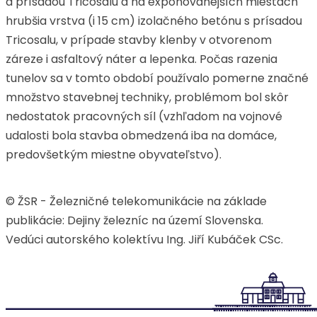
a prísadou Tricosalu a na exponovanejších miestach
hrubšia vrstva (i 15 cm) izolačného betónu s prísadou
Tricosalu, v prípade stavby klenby v otvorenom
záreze i asfaltový náter a lepenka. Počas razenia
tunelov sa v tomto období používalo pomerne značné
množstvo stavebnej techniky, problémom bol skôr
nedostatok pracovných síl (vzhľadom na vojnové
udalosti bola stavba obmedzená iba na domáce,
predovšetkým miestne obyvateľstvo).
© ŽSR - Železničné telekomunikácie na základe
publikácie: Dejiny železníc na území Slovenska.
Vedúci autorského kolektívu Ing. Jiří Kubáček CSc.