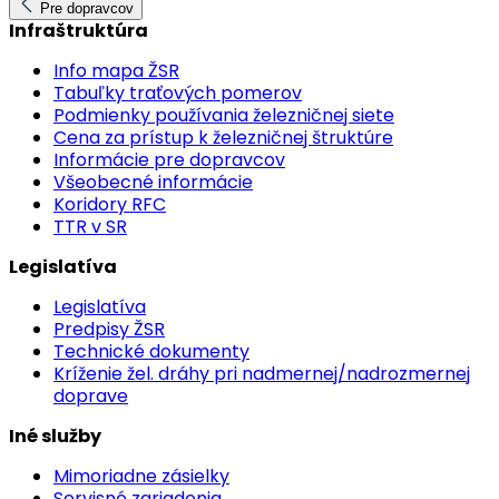
Pre dopravcov
Infraštruktúra
Info mapa ŽSR
Tabuľky traťových pomerov
Podmienky používania železničnej siete
Cena za prístup k železničnej štruktúre
Informácie pre dopravcov
Všeobecné informácie
Koridory RFC
TTR v SR
Legislatíva
Legislatíva
Predpisy ŽSR
Technické dokumenty
Kríženie žel. dráhy pri nadmernej/nadrozmernej
doprave
Iné služby
Mimoriadne zásielky
Servisné zariadenia