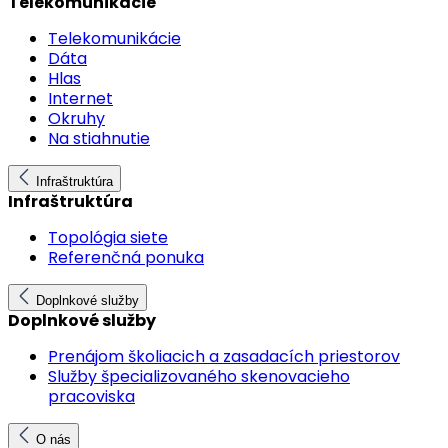
Telekomunikácie
Telekomunikácie
Dáta
Hlas
Internet
Okruhy
Na stiahnutie
Infraštruktúra
Infraštruktúra
Topológia siete
Referenčná ponuka
Doplnkové služby
Doplnkové služby
Prenájom školiacich a zasadacích priestorov
Služby špecializovaného skenovacieho
pracoviska
O nás