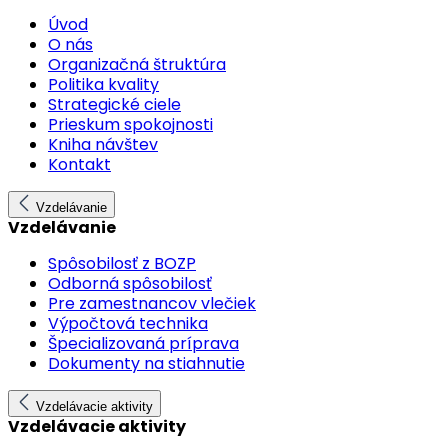
Úvod
O nás
Organizačná štruktúra
Politika kvality
Strategické ciele
Prieskum spokojnosti
Kniha návštev
Kontakt
Vzdelávanie
Vzdelávanie
Spôsobilosť z BOZP
Odborná spôsobilosť
Pre zamestnancov vlečiek
Výpočtová technika
Špecializovaná príprava
Dokumenty na stiahnutie
Vzdelávacie aktivity
Vzdelávacie aktivity