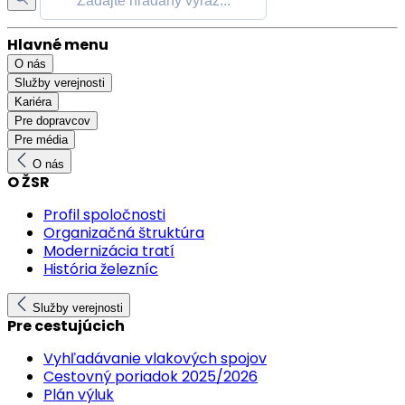
Hlavné menu
O nás
Služby verejnosti
Kariéra
Pre dopravcov
Pre média
O nás
O ŽSR
Profil spoločnosti
Organizačná štruktúra
Modernizácia tratí
História železníc
Služby verejnosti
Pre cestujúcich
Vyhľadávanie vlakových spojov
Cestovný poriadok 2025/2026
Plán výluk