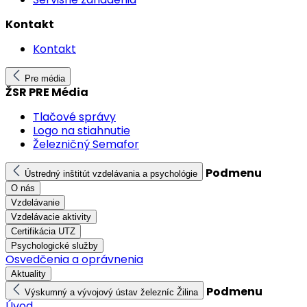
Kontakt
Kontakt
Pre média
ŽSR PRE Média
Tlačové správy
Logo na stiahnutie
Železničný Semafor
Podmenu
Ústredný inštitút vzdelávania a psychológie
O nás
Vzdelávanie
Vzdelávacie aktivity
Certifikácia UTZ
Psychologické služby
Osvedčenia a oprávnenia
Aktuality
Podmenu
Výskumný a vývojový ústav železníc Žilina
Úvod