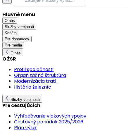
Hlavné menu
O nás
Služby verejnosti
Kariéra
Pre dopravcov
Pre média
O nás
O ŽSR
Profil spoločnosti
Organizačná štruktúra
Modernizácia tratí
História železníc
Služby verejnosti
Pre cestujúcich
Vyhľadávanie vlakových spojov
Cestovný poriadok 2025/2026
Plán výluk