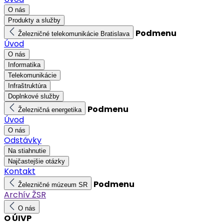
O nás
Produkty a služby
Podmenu
Železničné telekomunikácie Bratislava
Úvod
O nás
Informatika
Telekomunikácie
Infraštruktúra
Doplnkové služby
Podmenu
Železničná energetika
Úvod
O nás
Odstávky
Na stiahnutie
Najčastejšie otázky
Kontakt
Podmenu
Železničné múzeum SR
Archív ŽSR
O nás
O ÚIVP