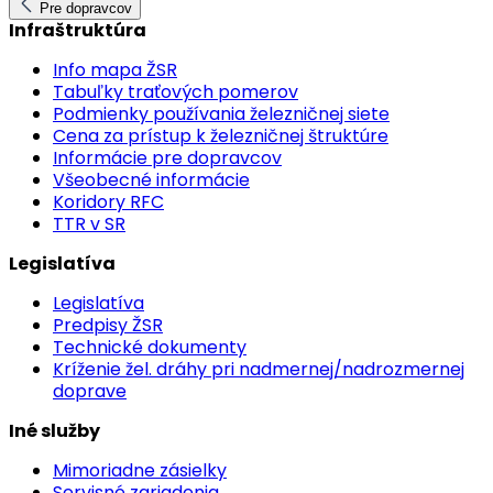
Pre dopravcov
Infraštruktúra
Info mapa ŽSR
Tabuľky traťových pomerov
Podmienky používania železničnej siete
Cena za prístup k železničnej štruktúre
Informácie pre dopravcov
Všeobecné informácie
Koridory RFC
TTR v SR
Legislatíva
Legislatíva
Predpisy ŽSR
Technické dokumenty
Kríženie žel. dráhy pri nadmernej/nadrozmernej
doprave
Iné služby
Mimoriadne zásielky
Servisné zariadenia