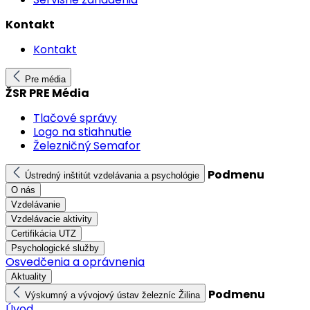
Kontakt
Kontakt
Pre média
ŽSR PRE Média
Tlačové správy
Logo na stiahnutie
Železničný Semafor
Podmenu
Ústredný inštitút vzdelávania a psychológie
O nás
Vzdelávanie
Vzdelávacie aktivity
Certifikácia UTZ
Psychologické služby
Osvedčenia a oprávnenia
Aktuality
Podmenu
Výskumný a vývojový ústav železníc Žilina
Úvod