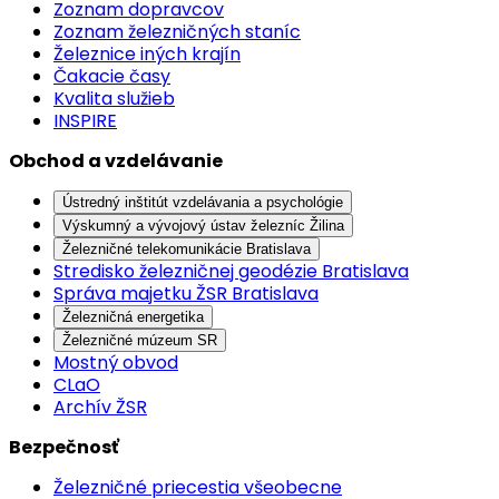
Zoznam dopravcov
Zoznam železničných staníc
Železnice iných krajín
Čakacie časy
Kvalita služieb
INSPIRE
Obchod a vzdelávanie
Ústredný inštitút vzdelávania a psychológie
Výskumný a vývojový ústav železníc Žilina
Železničné telekomunikácie Bratislava
Stredisko železničnej geodézie Bratislava
Správa majetku ŽSR Bratislava
Železničná energetika
Železničné múzeum SR
Mostný obvod
CLaO
Archív ŽSR
Bezpečnosť
Železničné priecestia všeobecne