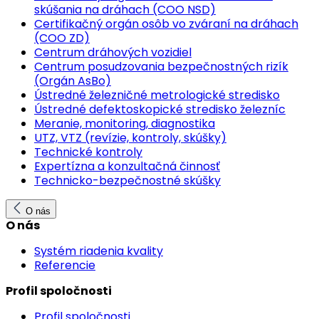
skúšania na dráhach (COO NSD)
Certifikačný orgán osôb vo zváraní na dráhach
(COO ZD)
Centrum dráhových vozidiel
Centrum posudzovania bezpečnostných rizík
(Orgán AsBo)
Ústredné železničné metrologické stredisko
Ústredné defektoskopické stredisko železníc
Meranie, monitoring, diagnostika
UTZ, VTZ (revízie, kontroly, skúšky)
Technické kontroly
Expertízna a konzultačná činnosť
Technicko-bezpečnostné skúšky
O nás
O nás
Systém riadenia kvality
Referencie
Profil spoločnosti
Profil spoločnosti