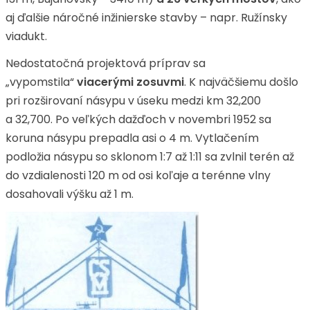
aj ďalšie náročné inžinierske stavby – napr. Ružínsky
viadukt.
Nedostatočná projektová príprav sa
„vypomstila“
viacerými zosuvmi
. K najväčšiemu došlo
pri rozširovaní násypu v úseku medzi km 32,200
a 32,700. Po veľkých dažďoch v novembri 1952 sa
koruna násypu prepadla asi o 4 m. Vytlačením
podložia násypu so sklonom 1:7 až 1:11 sa zvlnil terén až
do vzdialenosti 120 m od osi koľaje a terénne vlny
dosahovali výšku až 1 m.