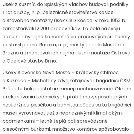
Úsek z Kuzmíc do Spišských Vlachov budovali podniky
Trať družby, n. p., Železničné staviteľstvo Košice
a Stavebnomontážny úsek ČSD Košice. V roku 1953 tu
zamestnávali 12 200 pracovníkov. To bola na svoju
dobu neobyčajná koncentrácia pracovných síl. Tunely
postavil podnik Baraka, n. p., mosty dodala Mostáreň
Brezno a zmontovali ich najmä Hutní montáže Ostrava
a Ocelové stavby Brno.
Úseky Slovenské Nové Mesto – Kráľovský Chlmec
a Kuzmice – Michaľany zdvojkoľajňovali brigádnici ČSM.
Práce tu boli podstatne menej mechanizované. Okrem
prekonávania technických problémov, spôsobených
nesúdržnou piesčitou a bahnitou pôdou sa tu brigádnici
museli vyrovnávať tiež s nepriaznivými klimatickými
podmienkami – letné teplá boli sprevádzané
piesočnými búrkami, množstvo komárov spôsobovalo