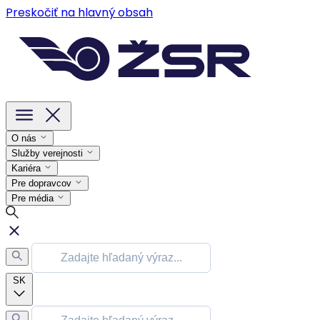
Preskočiť na hlavný obsah
O nás
Služby verejnosti
Kariéra
Pre dopravcov
Pre média
SK