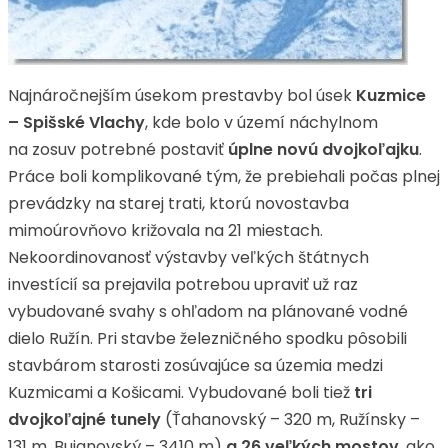
Najnáročnejším úsekom prestavby bol úsek
Kuzmice
– Spišské Vlachy
, kde bolo v území náchylnom
na zosuv potrebné postaviť
úplne novú dvojkoľajku
.
Práce boli komplikované tým, že prebiehali počas plnej
prevádzky na starej trati, ktorú novostavba
mimoúrovňovo križovala na 21 miestach.
Nekoordinovanosť výstavby veľkých štátnych
investícií sa prejavila potrebou upraviť už raz
vybudované svahy s ohľadom na plánované vodné
dielo Ružín. Pri stavbe železničného spodku pôsobili
stavbárom starosti zosúvajúce sa územia medzi
Kuzmicami a Košicami. Vybudované boli tiež
tri
dvojkoľajné tunely
(Ťahanovský – 320 m, Ružínsky –
131 m, Bujanovský – 3410 m)
a 26 veľkých mostov
, ako