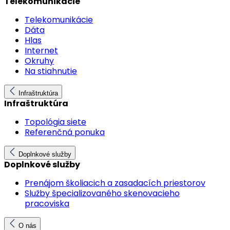
Telekomunikácie
Telekomunikácie
Dáta
Hlas
Internet
Okruhy
Na stiahnutie
Infraštruktúra
Infraštruktúra
Topológia siete
Referenčná ponuka
Doplnkové služby
Doplnkové služby
Prenájom školiacich a zasadacích priestorov
Služby špecializovaného skenovacieho
pracoviska
O nás