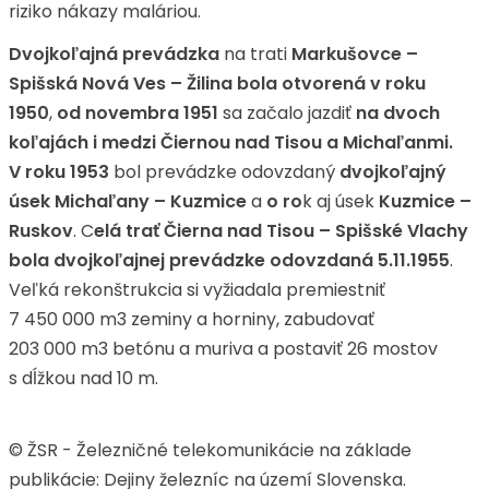
riziko nákazy maláriou.
Dvojkoľajná prevádzka
na trati
Markušovce –
Spišská Nová Ves – Žilina bola otvorená v roku
1950
,
od novembra 1951
sa začalo jazdiť
na dvoch
koľajách i medzi Čiernou nad Tisou a Michaľanmi.
V roku 1953
bol prevádzke odovzdaný
dvojkoľajný
úsek Michaľany – Kuzmice
a
o ro
k aj úsek
Kuzmice –
Ruskov
. C
elá trať Čierna nad Tisou – Spišské Vlachy
bola dvojkoľajnej prevádzke odovzdaná 5.11.1955
.
Veľká rekonštrukcia si vyžiadala premiestniť
7 450 000 m3 zeminy a horniny, zabudovať
203 000 m3 betónu a muriva a postaviť 26 mostov
s dĺžkou nad 10 m.
© ŽSR - Železničné telekomunikácie na základe
publikácie: Dejiny železníc na území Slovenska.