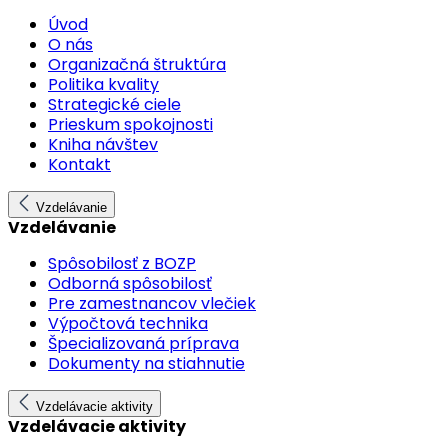
Úvod
O nás
Organizačná štruktúra
Politika kvality
Strategické ciele
Prieskum spokojnosti
Kniha návštev
Kontakt
Vzdelávanie
Vzdelávanie
Spôsobilosť z BOZP
Odborná spôsobilosť
Pre zamestnancov vlečiek
Výpočtová technika
Špecializovaná príprava
Dokumenty na stiahnutie
Vzdelávacie aktivity
Vzdelávacie aktivity