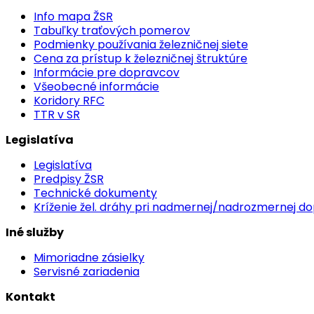
Info mapa ŽSR
Tabuľky traťových pomerov
Podmienky používania železničnej siete
Cena za prístup k železničnej štruktúre
Informácie pre dopravcov
Všeobecné informácie
Koridory RFC
TTR v SR
Legislatíva
Legislatíva
Predpisy ŽSR
Technické dokumenty
Kríženie žel. dráhy pri nadmernej/nadrozmernej d
Iné služby
Mimoriadne zásielky
Servisné zariadenia
Kontakt