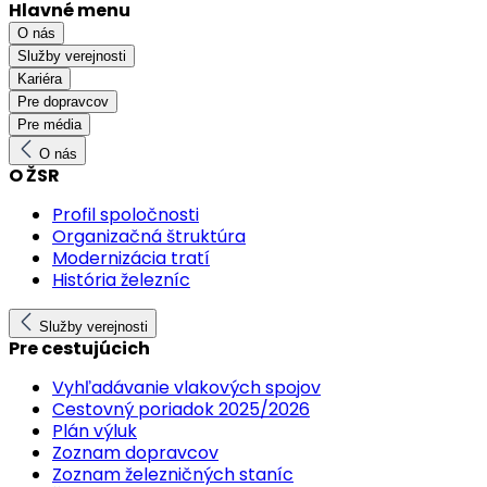
Hlavné menu
O nás
Služby verejnosti
Kariéra
Pre dopravcov
Pre média
O nás
O ŽSR
Profil spoločnosti
Organizačná štruktúra
Modernizácia tratí
História železníc
Služby verejnosti
Pre cestujúcich
Vyhľadávanie vlakových spojov
Cestovný poriadok 2025/2026
Plán výluk
Zoznam dopravcov
Zoznam železničných staníc