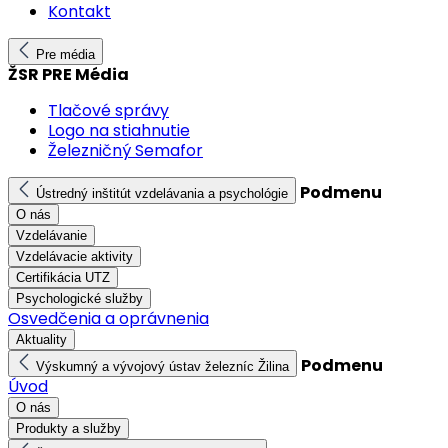
Kontakt
Pre média
ŽSR PRE Média
Tlačové správy
Logo na stiahnutie
Železničný Semafor
Podmenu
Ústredný inštitút vzdelávania a psychológie
O nás
Vzdelávanie
Vzdelávacie aktivity
Certifikácia UTZ
Psychologické služby
Osvedčenia a oprávnenia
Aktuality
Podmenu
Výskumný a vývojový ústav železníc Žilina
Úvod
O nás
Produkty a služby