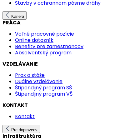
Stavby v ochrannom pásme dráhy
Kariéra
PRÁCA
Voľné pracovné pozície
Online dotazník
Benefity pre zamestnancov
Absolventský program
VZDELÁVANIE
Prax a stáže
Duálne vzdelávanie
Štipendijný program SŠ
Štipendijný program VŠ
KONTAKT
Kontakt
Pre dopravcov
Infraštruktúra