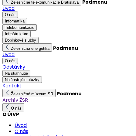
Podmenu
Železničné telekomunikácie Bratislava
Úvod
O nás
Informatika
Telekomunikácie
Infraštruktúra
Doplnkové služby
Podmenu
Železničná energetika
Úvod
O nás
Odstávky
Na stiahnutie
Najčastejšie otázky
Kontakt
Podmenu
Železničné múzeum SR
Archív ŽSR
O nás
O ÚIVP
Úvod
O nás