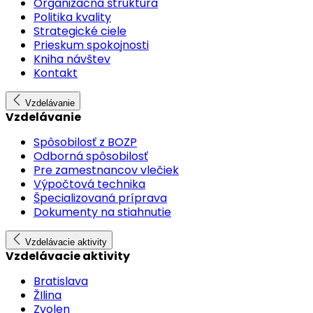
Organizačná štruktúra
Politika kvality
Strategické ciele
Prieskum spokojnosti
Kniha návštev
Kontakt
Vzdelávanie
Vzdelávanie
Spôsobilosť z BOZP
Odborná spôsobilosť
Pre zamestnancov vlečiek
Výpočtová technika
Špecializovaná príprava
Dokumenty na stiahnutie
Vzdelávacie aktivity
Vzdelávacie aktivity
Bratislava
ŽIlina
Zvolen