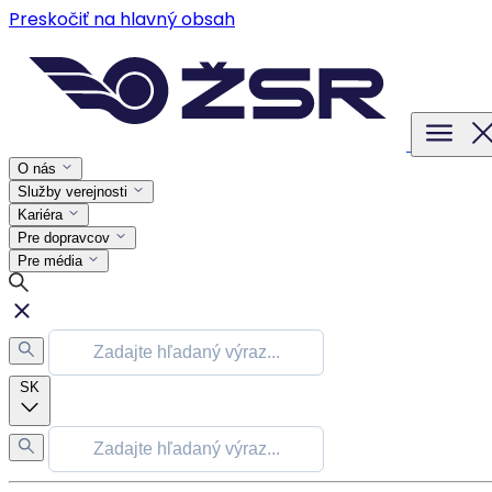
Preskočiť na hlavný obsah
O nás
Služby verejnosti
Kariéra
Pre dopravcov
Pre média
SK