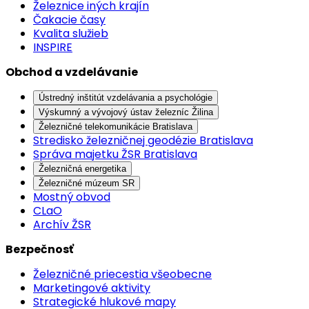
Železnice iných krajín
Čakacie časy
Kvalita služieb
INSPIRE
Obchod a vzdelávanie
Ústredný inštitút vzdelávania a psychológie
Výskumný a vývojový ústav železníc Žilina
Železničné telekomunikácie Bratislava
Stredisko železničnej geodézie Bratislava
Správa majetku ŽSR Bratislava
Železničná energetika
Železničné múzeum SR
Mostný obvod
CLaO
Archív ŽSR
Bezpečnosť
Železničné priecestia všeobecne
Marketingové aktivity
Strategické hlukové mapy