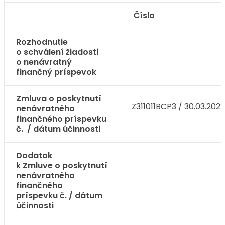
Číslo
Rozhodnutie
o schválení žiadosti
o nenávratný
finančný príspevok
Zmluva o poskytnutí
Z311011BCP3 / 30.03.2022
nenávratného
finančného príspevku
č. / dátum účinnosti
Dodatok
k Zmluve o poskytnutí
nenávratného
finančného
príspevku č. / dátum
účinnosti