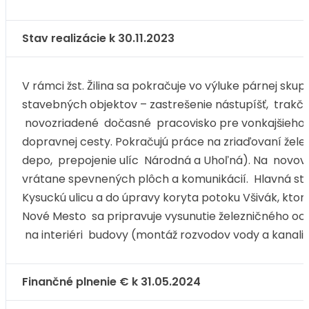
Stav realizácie k 30.11.2023
V rámci žst. Žilina sa pokračuje vo výluke párnej sku
stavebných objektov – zastrešenie nástupíšť, trakčné
novozriadené dočasné pracovisko pre vonkajšieho 
dopravnej cesty. Pokračujú práce na zriaďovaní žele
depo, prepojenie ulíc Národná a Uhoľná). Na novovy
vrátane spevnených plôch a komunikácií. Hlavná st
Kysuckú ulicu a do úpravy koryta potoku Všivák, kt
Nové Mesto sa pripravuje vysunutie železničného oc
na interiéri budovy (montáž rozvodov vody a kanaliz
Finančné plnenie € k 31.05.2024