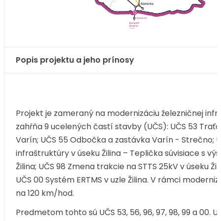
Popis projektu a jeho prínosy
Projekt je zameraný na modernizáciu železničnej infra
zahŕňa 9 ucelených častí stavby (UČS): UČS 53 Traťo
Varín; UČS 55 Odbočka a zastávka Varín - Strečno; U
infraštruktúry v úseku Žilina – Teplička súvisiace s 
Žilina; UČS 98 Zmena trakcie na STTS 25kV v úseku Žil
UČS 00 Systém ERTMS v uzle Žilina. V rámci modernizác
na 120 km/hod.
Predmetom tohto sú UČS 53, 56, 96, 97, 98, 99 a 00. 