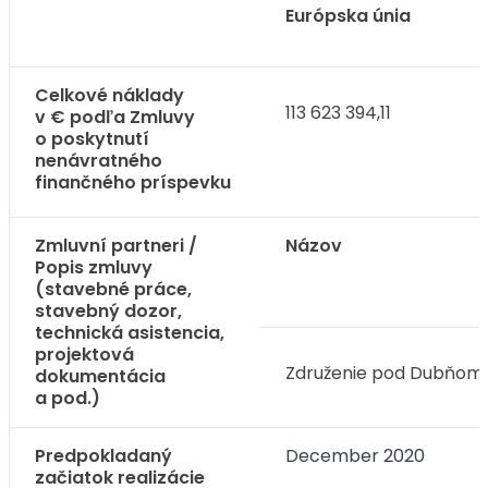
Európska únia
Celkové náklady
113 623 394,11
v € podľa Zmluvy
o poskytnutí
nenávratného
finančného príspevku
Zmluvní partneri /
Názov
Popis zmluvy
(stavebné práce,
stavebný dozor,
technická asistencia,
projektová
Združenie pod Dubňom
dokumentácia
a pod.)
Predpokladaný
December 2020
začiatok realizácie