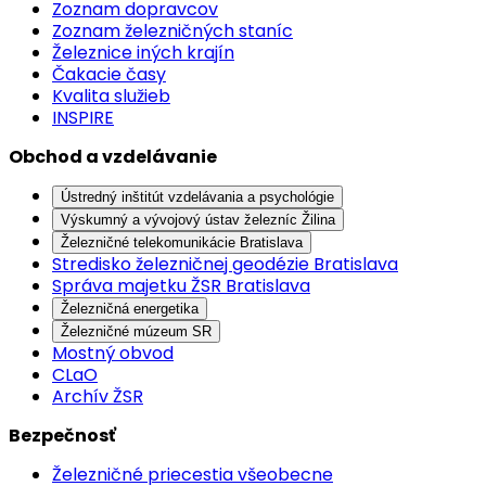
Zoznam dopravcov
Zoznam železničných staníc
Železnice iných krajín
Čakacie časy
Kvalita služieb
INSPIRE
Obchod a vzdelávanie
Ústredný inštitút vzdelávania a psychológie
Výskumný a vývojový ústav železníc Žilina
Železničné telekomunikácie Bratislava
Stredisko železničnej geodézie Bratislava
Správa majetku ŽSR Bratislava
Železničná energetika
Železničné múzeum SR
Mostný obvod
CLaO
Archív ŽSR
Bezpečnosť
Železničné priecestia všeobecne