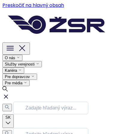
Preskočiť na hlavný obsah
O nás
Služby verejnosti
Kariéra
Pre dopravcov
Pre média
SK