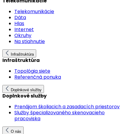
Telekomunikácie
Telekomunikácie
Dáta
Hlas
Internet
Okruhy
Na stiahnutie
Infraštruktúra
Infraštruktúra
Topológia siete
Referenčná ponuka
Doplnkové služby
Doplnkové služby
Prenájom školiacich a zasadacích priestorov
Služby špecializovaného skenovacieho
pracoviska
O nás