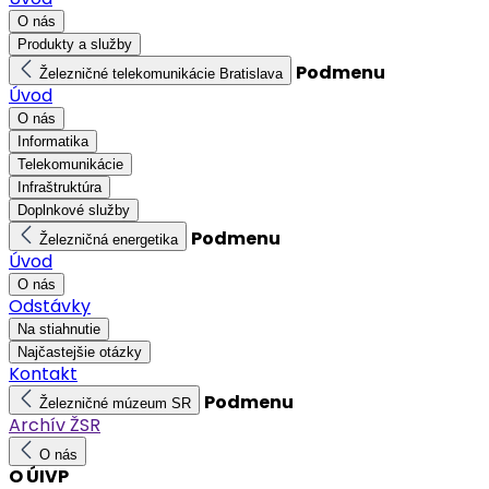
O nás
Produkty a služby
Podmenu
Železničné telekomunikácie Bratislava
Úvod
O nás
Informatika
Telekomunikácie
Infraštruktúra
Doplnkové služby
Podmenu
Železničná energetika
Úvod
O nás
Odstávky
Na stiahnutie
Najčastejšie otázky
Kontakt
Podmenu
Železničné múzeum SR
Archív ŽSR
O nás
O ÚIVP