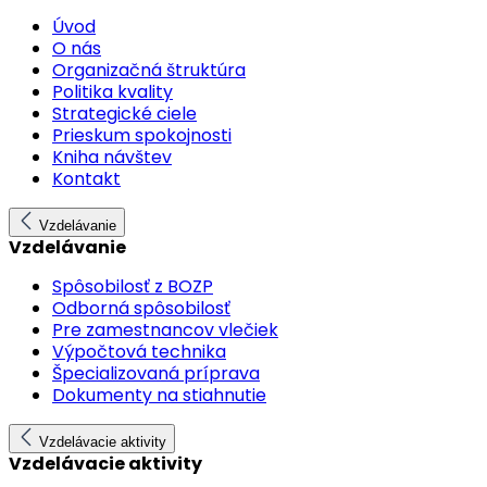
Úvod
O nás
Organizačná štruktúra
Politika kvality
Strategické ciele
Prieskum spokojnosti
Kniha návštev
Kontakt
Vzdelávanie
Vzdelávanie
Spôsobilosť z BOZP
Odborná spôsobilosť
Pre zamestnancov vlečiek
Výpočtová technika
Špecializovaná príprava
Dokumenty na stiahnutie
Vzdelávacie aktivity
Vzdelávacie aktivity