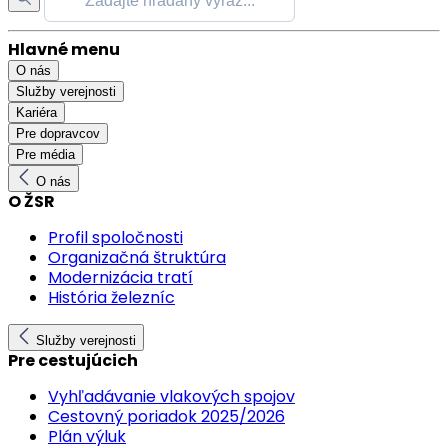
Hlavné menu
O nás
Služby verejnosti
Kariéra
Pre dopravcov
Pre média
O nás
O ŽSR
Profil spoločnosti
Organizačná štruktúra
Modernizácia tratí
História železníc
Služby verejnosti
Pre cestujúcich
Vyhľadávanie vlakových spojov
Cestovný poriadok 2025/2026
Plán výluk