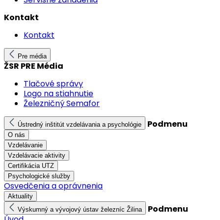
Kontakt
Kontakt
Pre média
ŽSR PRE Média
Tlačové správy
Logo na stiahnutie
Železničný Semafor
Podmenu
Ústredný inštitút vzdelávania a psychológie
O nás
Vzdelávanie
Vzdelávacie aktivity
Certifikácia UTZ
Psychologické služby
Osvedčenia a oprávnenia
Aktuality
Podmenu
Výskumný a vývojový ústav železníc Žilina
Úvod