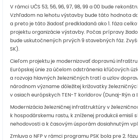
V rámci UČS 53, 56, 96, 97, 98, 99 a 00 bude rekonšt
Vzhľadom na lehotu výstavby bude táto hodnota do
a preto je táto žiadosť predkladaná ako 1. fáza celko
projektu organizácie výstavby. Počas prípravy žiado
bude uskutočnených prvých 9 stavebných fáz. Zvyšn
SK).
Cieľom projektu je modernizovať dopravnú infraštrukt
Európskej únie za účelom odstránenia kľúčových úzk
a rozvoja hlavných železničných tratí a uzlov dopra
národnom význame dôležitej križovatky železničných 
v osiach európskych TEN-T koridorov (Dunaj-Rýn a B
Modernizácia železničnej infraštruktúry v železničnom 
k hospodárskemu rastu, k zníženej produkcii emisií skle
nehodovosti a k časovým úsporám dosiahnutým vply
Zmluva o NFP v rámci programu PSK bola pre 2. fázu p