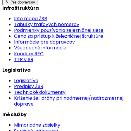
Pre dopravcov
Infraštruktúra
Info mapa ŽSR
Tabuľky traťových pomerov
Podmienky používania železničnej siete
Cena za prístup k železničnej štruktúre
Informácie pre dopravcov
Všeobecné informácie
Koridory RFC
TTR v SR
Legislatíva
Legislatíva
Predpisy ŽSR
Technické dokumenty
Kríženie žel. dráhy pri nadmernej/nadrozmernej
doprave
Iné služby
Mimoriadne zásielky
Servisné zariadenia