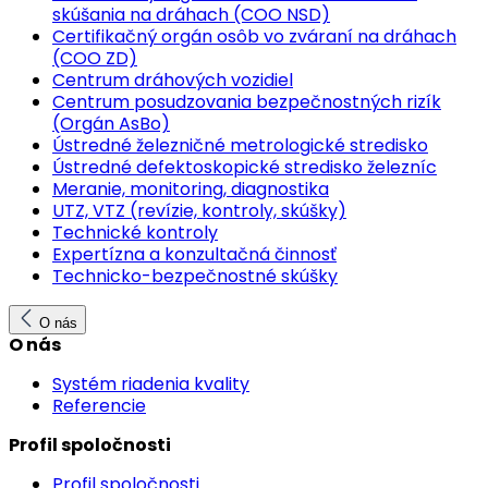
skúšania na dráhach (COO NSD)
Certifikačný orgán osôb vo zváraní na dráhach
(COO ZD)
Centrum dráhových vozidiel
Centrum posudzovania bezpečnostných rizík
(Orgán AsBo)
Ústredné železničné metrologické stredisko
Ústredné defektoskopické stredisko železníc
Meranie, monitoring, diagnostika
UTZ, VTZ (revízie, kontroly, skúšky)
Technické kontroly
Expertízna a konzultačná činnosť
Technicko-bezpečnostné skúšky
O nás
O nás
Systém riadenia kvality
Referencie
Profil spoločnosti
Profil spoločnosti