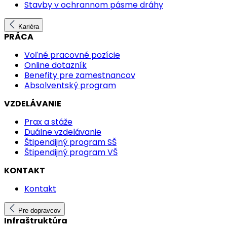
Stavby v ochrannom pásme dráhy
Kariéra
PRÁCA
Voľné pracovné pozície
Online dotazník
Benefity pre zamestnancov
Absolventský program
VZDELÁVANIE
Prax a stáže
Duálne vzdelávanie
Štipendijný program SŠ
Štipendijný program VŠ
KONTAKT
Kontakt
Pre dopravcov
Infraštruktúra