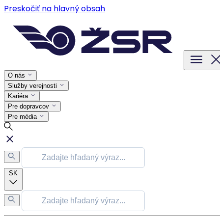
Preskočiť na hlavný obsah
O nás
Služby verejnosti
Kariéra
Pre dopravcov
Pre média
SK