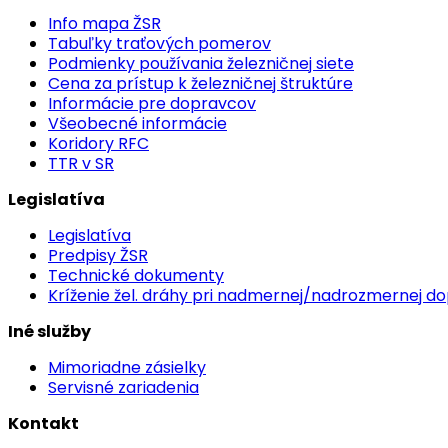
Info mapa ŽSR
Tabuľky traťových pomerov
Podmienky používania železničnej siete
Cena za prístup k železničnej štruktúre
Informácie pre dopravcov
Všeobecné informácie
Koridory RFC
TTR v SR
Legislatíva
Legislatíva
Predpisy ŽSR
Technické dokumenty
Kríženie žel. dráhy pri nadmernej/nadrozmernej d
Iné služby
Mimoriadne zásielky
Servisné zariadenia
Kontakt