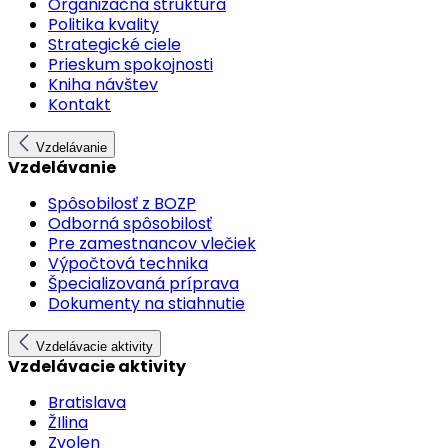
Organizačná štruktúra
Politika kvality
Strategické ciele
Prieskum spokojnosti
Kniha návštev
Kontakt
Vzdelávanie
Vzdelávanie
Spôsobilosť z BOZP
Odborná spôsobilosť
Pre zamestnancov vlečiek
Výpočtová technika
Špecializovaná príprava
Dokumenty na stiahnutie
Vzdelávacie aktivity
Vzdelávacie aktivity
Bratislava
ŽIlina
Zvolen