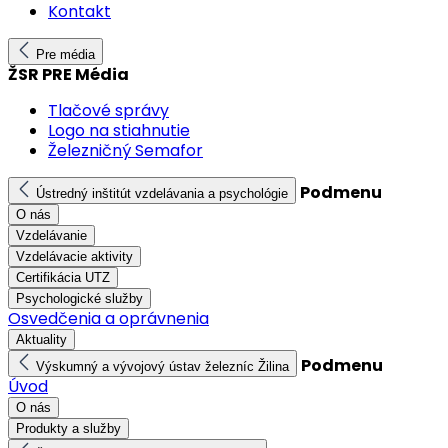
Kontakt
Pre média
ŽSR PRE Média
Tlačové správy
Logo na stiahnutie
Železničný Semafor
Podmenu
Ústredný inštitút vzdelávania a psychológie
O nás
Vzdelávanie
Vzdelávacie aktivity
Certifikácia UTZ
Psychologické služby
Osvedčenia a oprávnenia
Aktuality
Podmenu
Výskumný a vývojový ústav železníc Žilina
Úvod
O nás
Produkty a služby