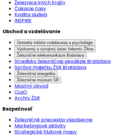
Železnice iných krajín
Čakacie časy
Kvalita služieb
INSPIRE
Obchod a vzdelávanie
Ústredný inštitút vzdelávania a psychológie
Výskumný a vývojový ústav železníc Žilina
Železničné telekomunikácie Bratislava
Stredisko železničnej geodézie Bratislava
Správa majetku ŽSR Bratislava
Železničná energetika
Železničné múzeum SR
Mostný obvod
CLaO
Archív ŽSR
Bezpečnosť
Železničné priecestia všeobecne
Marketingové aktivity
Strategické hlukové mapy