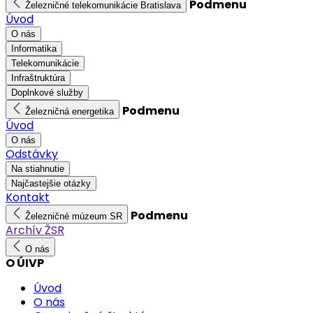
Podmenu
Železničné telekomunikácie Bratislava
Úvod
O nás
Informatika
Telekomunikácie
Infraštruktúra
Doplnkové služby
Podmenu
Železničná energetika
Úvod
O nás
Odstávky
Na stiahnutie
Najčastejšie otázky
Kontakt
Podmenu
Železničné múzeum SR
Archív ŽSR
O nás
O ÚIVP
Úvod
O nás