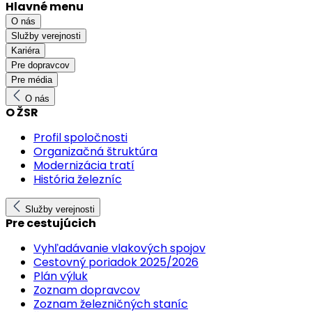
Hlavné menu
O nás
Služby verejnosti
Kariéra
Pre dopravcov
Pre média
O nás
O ŽSR
Profil spoločnosti
Organizačná štruktúra
Modernizácia tratí
História železníc
Služby verejnosti
Pre cestujúcich
Vyhľadávanie vlakových spojov
Cestovný poriadok 2025/2026
Plán výluk
Zoznam dopravcov
Zoznam železničných staníc