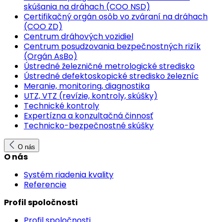
skúšania na dráhach (COO NSD)
Certifikačný orgán osôb vo zváraní na dráhach
(COO ZD)
Centrum dráhových vozidiel
Centrum posudzovania bezpečnostných rizík
(Orgán AsBo)
Ústredné železničné metrologické stredisko
Ústredné defektoskopické stredisko železníc
Meranie, monitoring, diagnostika
UTZ, VTZ (revízie, kontroly, skúšky)
Technické kontroly
Expertízna a konzultačná činnosť
Technicko-bezpečnostné skúšky
O nás
O nás
Systém riadenia kvality
Referencie
Profil spoločnosti
Profil spoločnosti