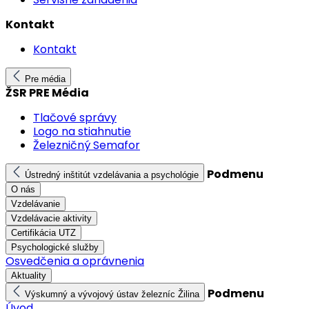
Kontakt
Kontakt
Pre média
ŽSR PRE Média
Tlačové správy
Logo na stiahnutie
Železničný Semafor
Podmenu
Ústredný inštitút vzdelávania a psychológie
O nás
Vzdelávanie
Vzdelávacie aktivity
Certifikácia UTZ
Psychologické služby
Osvedčenia a oprávnenia
Aktuality
Podmenu
Výskumný a vývojový ústav železníc Žilina
Úvod