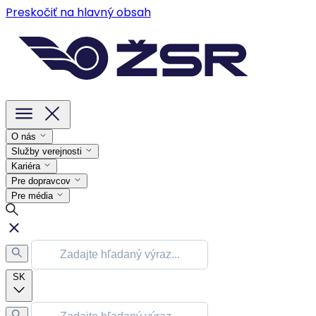
Preskočiť na hlavný obsah
O nás
Služby verejnosti
Kariéra
Pre dopravcov
Pre média
SK