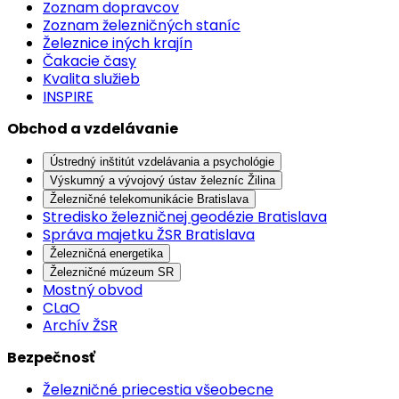
Zoznam dopravcov
Zoznam železničných staníc
Železnice iných krajín
Čakacie časy
Kvalita služieb
INSPIRE
Obchod a vzdelávanie
Ústredný inštitút vzdelávania a psychológie
Výskumný a vývojový ústav železníc Žilina
Železničné telekomunikácie Bratislava
Stredisko železničnej geodézie Bratislava
Správa majetku ŽSR Bratislava
Železničná energetika
Železničné múzeum SR
Mostný obvod
CLaO
Archív ŽSR
Bezpečnosť
Železničné priecestia všeobecne