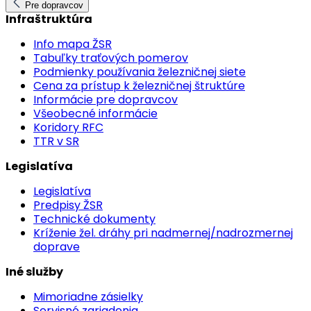
Pre dopravcov
Infraštruktúra
Info mapa ŽSR
Tabuľky traťových pomerov
Podmienky používania železničnej siete
Cena za prístup k železničnej štruktúre
Informácie pre dopravcov
Všeobecné informácie
Koridory RFC
TTR v SR
Legislatíva
Legislatíva
Predpisy ŽSR
Technické dokumenty
Kríženie žel. dráhy pri nadmernej/nadrozmernej
doprave
Iné služby
Mimoriadne zásielky
Servisné zariadenia