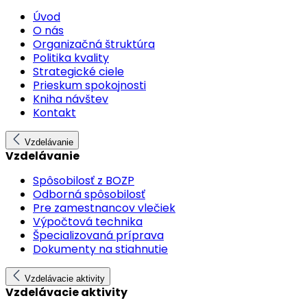
Úvod
O nás
Organizačná štruktúra
Politika kvality
Strategické ciele
Prieskum spokojnosti
Kniha návštev
Kontakt
Vzdelávanie
Vzdelávanie
Spôsobilosť z BOZP
Odborná spôsobilosť
Pre zamestnancov vlečiek
Výpočtová technika
Špecializovaná príprava
Dokumenty na stiahnutie
Vzdelávacie aktivity
Vzdelávacie aktivity