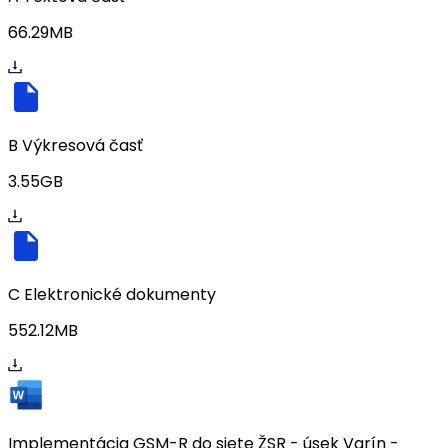
66.29MB
B Výkresová časť
3.55GB
C Elektronické dokumenty
552.12MB
Implementácia GSM-R do siete ŽSR - úsek Varín -