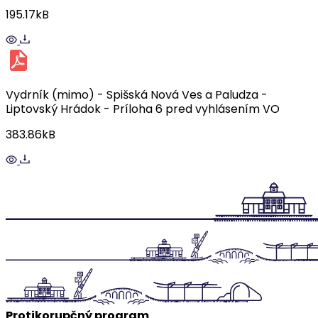
195.17kB
Vydrník (mimo) - Spišská Nová Ves a Paludza -
Liptovský Hrádok - Príloha 6 pred vyhlásením VO
383.86kB
Protikorupčný program