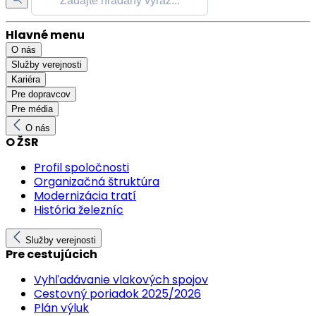
Hlavné menu
O nás
Služby verejnosti
Kariéra
Pre dopravcov
Pre média
O nás
O ŽSR
Profil spoločnosti
Organizačná štruktúra
Modernizácia tratí
História železníc
Služby verejnosti
Pre cestujúcich
Vyhľadávanie vlakových spojov
Cestovný poriadok 2025/2026
Plán výluk