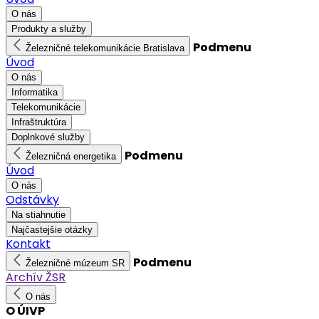
O nás
Produkty a služby
Podmenu
Železničné telekomunikácie Bratislava
Úvod
O nás
Informatika
Telekomunikácie
Infraštruktúra
Doplnkové služby
Podmenu
Železničná energetika
Úvod
O nás
Odstávky
Na stiahnutie
Najčastejšie otázky
Kontakt
Podmenu
Železničné múzeum SR
Archív ŽSR
O nás
O ÚIVP