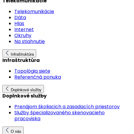
Telekomunikácie
Telekomunikácie
Dáta
Hlas
Internet
Okruhy
Na stiahnutie
Infraštruktúra
Infraštruktúra
Topológia siete
Referenčná ponuka
Doplnkové služby
Doplnkové služby
Prenájom školiacich a zasadacích priestorov
Služby špecializovaného skenovacieho
pracoviska
O nás