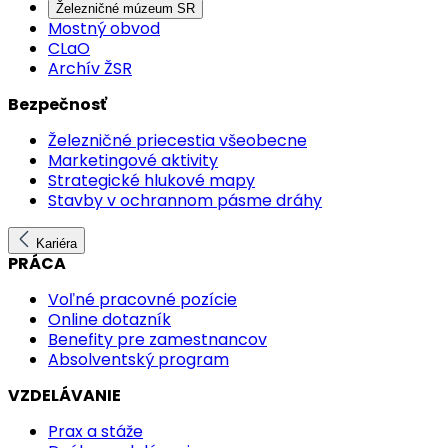
Železničné múzeum SR
Mostný obvod
CLaO
Archív ŽSR
Bezpečnosť
Železničné priecestia všeobecne
Marketingové aktivity
Strategické hlukové mapy
Stavby v ochrannom pásme dráhy
Kariéra
PRÁCA
Voľné pracovné pozície
Online dotazník
Benefity pre zamestnancov
Absolventský program
VZDELÁVANIE
Prax a stáže