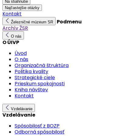
Na stiahnutie
Najčastejšie otázky
Kontakt
Podmenu
Železničné múzeum SR
Archív ŽSR
O nás
O ÚIVP
Úvod
O nás
Organizačná štruktúra
Politika kvality
Strategické ciele
Prieskum spokojnosti
Kniha návštev
Kontakt
Vzdelávanie
Vzdelávanie
Spôsobilosť z BOZP
Odborná spôsobilosť