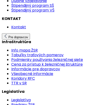
Duálne vzdelávanie
Štipendijný program SŠ
Štipendijný program VŠ
KONTAKT
Kontakt
Pre dopravcov
Infraštruktúra
Info mapa ŽSR
Tabuľky traťových pomerov
Podmienky používania železničnej siete
Cena za prístup k železničnej štruktúre
Informácie pre dopravcov
Všeobecné informácie
Koridory RFC
TTR v SR
Legislatíva
Legislatíva
Predpisy ŽSR