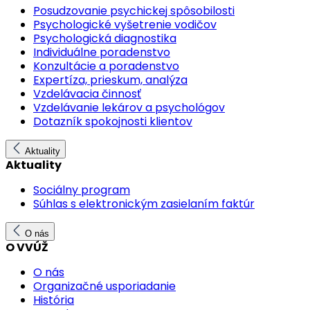
Posudzovanie psychickej spôsobilosti
Psychologické vyšetrenie vodičov
Psychologická diagnostika
Individuálne poradenstvo
Konzultácie a poradenstvo
Expertíza, prieskum, analýza
Vzdelávacia činnosť
Vzdelávanie lekárov a psychológov
Dotazník spokojnosti klientov
Aktuality
Aktuality
Sociálny program
Súhlas s elektronickým zasielaním faktúr
O nás
O VVÚŽ
O nás
Organizačné usporiadanie
História