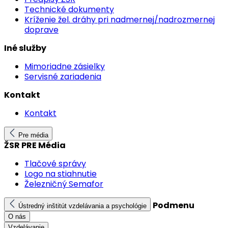
Technické dokumenty
Kríženie žel. dráhy pri nadmernej/nadrozmernej
doprave
Iné služby
Mimoriadne zásielky
Servisné zariadenia
Kontakt
Kontakt
Pre média
ŽSR PRE Média
Tlačové správy
Logo na stiahnutie
Železničný Semafor
Podmenu
Ústredný inštitút vzdelávania a psychológie
O nás
Vzdelávanie