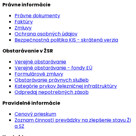
Právne informácie
Právne dokumenty
Faktúry
Zmluvy
Ochrana osobných údajov
Bezpečnostná politika KIS - skrátená verzia
Obstarávanie v ŽSR
Verejné obstarávanie
Verejné obstarávanie - fondy EÚ
Formulárové zmluvy
Obstarávanie právnych služieb
Kategórie prvkov železničnej infraštruktúry
Odpredaj nepotrebných zásob
Pravidelné informácie
Cenový prieskum
Zoznam činností prevádzky na zlepšenie stavu ŽI
a SZ