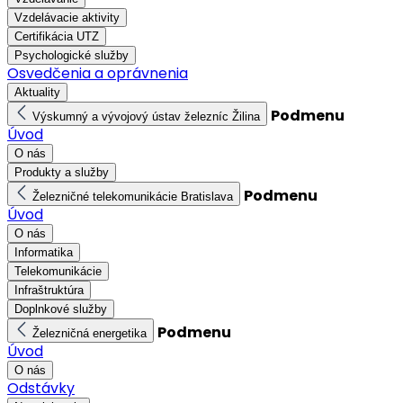
Vzdelávacie aktivity
Certifikácia UTZ
Psychologické služby
Osvedčenia a oprávnenia
Aktuality
Podmenu
Výskumný a vývojový ústav železníc Žilina
Úvod
O nás
Produkty a služby
Podmenu
Železničné telekomunikácie Bratislava
Úvod
O nás
Informatika
Telekomunikácie
Infraštruktúra
Doplnkové služby
Podmenu
Železničná energetika
Úvod
O nás
Odstávky