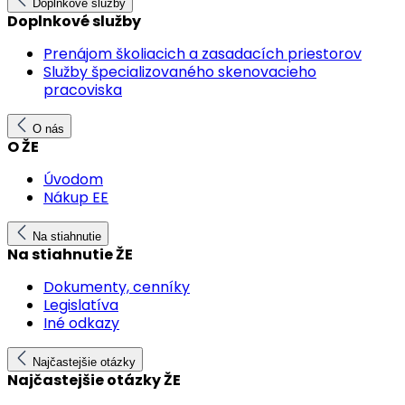
Doplnkové služby
Doplnkové služby
Prenájom školiacich a zasadacích priestorov
Služby špecializovaného skenovacieho
pracoviska
O nás
O ŽE
Úvodom
Nákup EE
Na stiahnutie
Na stiahnutie ŽE
Dokumenty, cenníky
Legislatíva
Iné odkazy
Najčastejšie otázky
Najčastejšie otázky ŽE