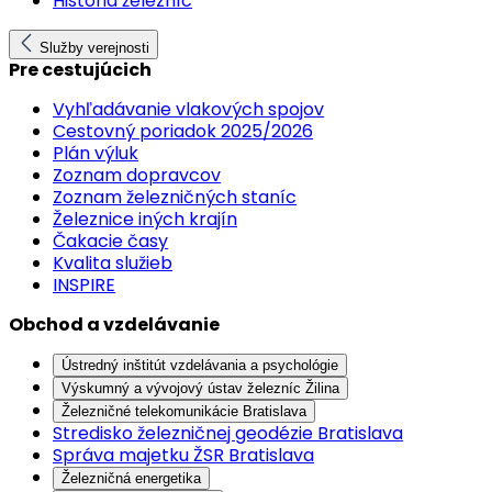
História železníc
Služby verejnosti
Pre cestujúcich
Vyhľadávanie vlakových spojov
Cestovný poriadok 2025/2026
Plán výluk
Zoznam dopravcov
Zoznam železničných staníc
Železnice iných krajín
Čakacie časy
Kvalita služieb
INSPIRE
Obchod a vzdelávanie
Ústredný inštitút vzdelávania a psychológie
Výskumný a vývojový ústav železníc Žilina
Železničné telekomunikácie Bratislava
Stredisko železničnej geodézie Bratislava
Správa majetku ŽSR Bratislava
Železničná energetika