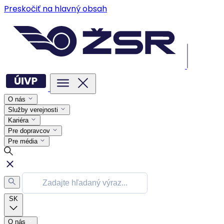
Preskočiť na hlavný obsah
O nás
Služby verejnosti
Kariéra
Pre dopravcov
Pre média
SK
O nás