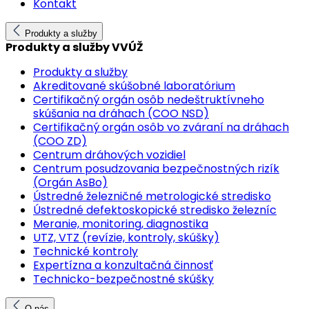
Kontakt
Produkty a služby
Produkty a služby VVÚŽ
Produkty a služby
Akreditované skúšobné laboratórium
Certifikačný orgán osôb nedeštruktívneho
skúšania na dráhach (COO NSD)
Certifikačný orgán osôb vo zváraní na dráhach
(COO ZD)
Centrum dráhových vozidiel
Centrum posudzovania bezpečnostných rizík
(Orgán AsBo)
Ústredné železničné metrologické stredisko
Ústredné defektoskopické stredisko železníc
Meranie, monitoring, diagnostika
UTZ, VTZ (revízie, kontroly, skúšky)
Technické kontroly
Expertízna a konzultačná činnosť
Technicko-bezpečnostné skúšky
O nás