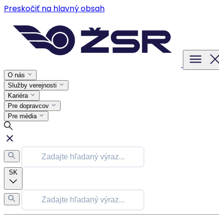
Preskočiť na hlavný obsah
O nás
Služby verejnosti
Kariéra
Pre dopravcov
Pre média
SK