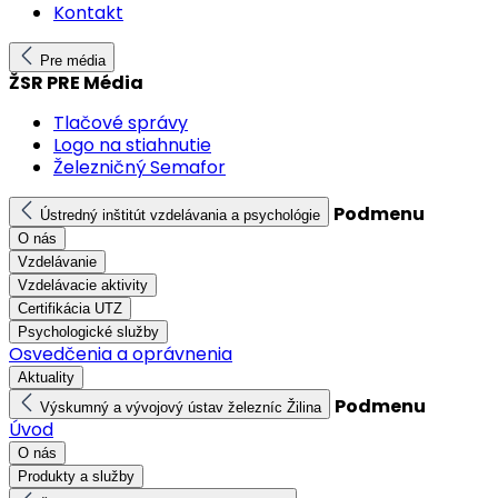
Kontakt
Pre média
ŽSR PRE Média
Tlačové správy
Logo na stiahnutie
Železničný Semafor
Podmenu
Ústredný inštitút vzdelávania a psychológie
O nás
Vzdelávanie
Vzdelávacie aktivity
Certifikácia UTZ
Psychologické služby
Osvedčenia a oprávnenia
Aktuality
Podmenu
Výskumný a vývojový ústav železníc Žilina
Úvod
O nás
Produkty a služby