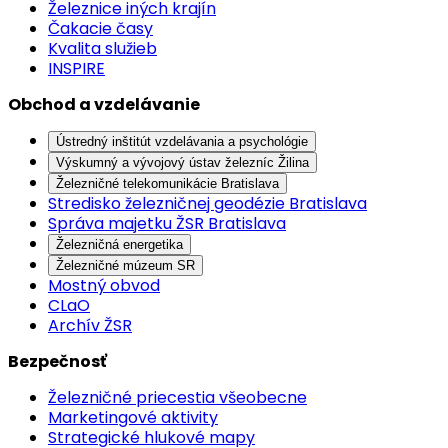
Železnice iných krajín
Čakacie časy
Kvalita služieb
INSPIRE
Obchod a vzdelávanie
Ústredný inštitút vzdelávania a psychológie
Výskumný a vývojový ústav železníc Žilina
Železničné telekomunikácie Bratislava
Stredisko železničnej geodézie Bratislava
Správa majetku ŽSR Bratislava
Železničná energetika
Železničné múzeum SR
Mostný obvod
CLaO
Archív ŽSR
Bezpečnosť
Železničné priecestia všeobecne
Marketingové aktivity
Strategické hlukové mapy