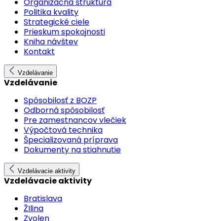
Organizačná štruktúra
Politika kvality
Strategické ciele
Prieskum spokojnosti
Kniha návštev
Kontakt
Vzdelávanie
Vzdelávanie
Spôsobilosť z BOZP
Odborná spôsobilosť
Pre zamestnancov vlečiek
Výpočtová technika
Špecializovaná príprava
Dokumenty na stiahnutie
Vzdelávacie aktivity
Vzdelávacie aktivity
Bratislava
ŽIlina
Zvolen