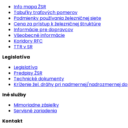
Info mapa ŽSR
Tabuľky traťových pomerov
Podmienky používania železničnej siete
Cena za prístup k železničnej štruktúre
Informácie pre dopravcov
Všeobecné informácie
Koridory RFC
TTR v SR
Legislatíva
Legislatíva
Predpisy ŽSR
Technické dokumenty
Kríženie žel. dráhy pri nadmernej/nadrozmernej d
Iné služby
Mimoriadne zásielky
Servisné zariadenia
Kontakt