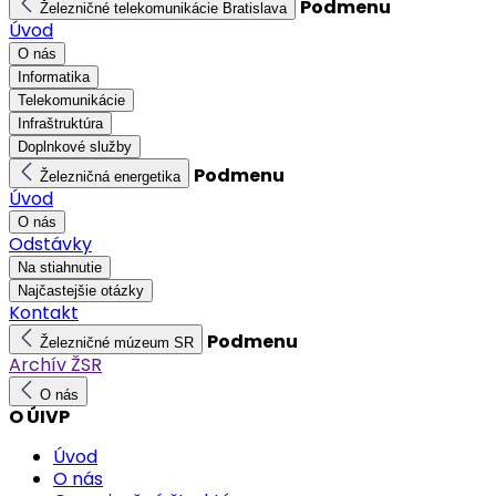
Podmenu
Železničné telekomunikácie Bratislava
Úvod
O nás
Informatika
Telekomunikácie
Infraštruktúra
Doplnkové služby
Podmenu
Železničná energetika
Úvod
O nás
Odstávky
Na stiahnutie
Najčastejšie otázky
Kontakt
Podmenu
Železničné múzeum SR
Archív ŽSR
O nás
O ÚIVP
Úvod
O nás