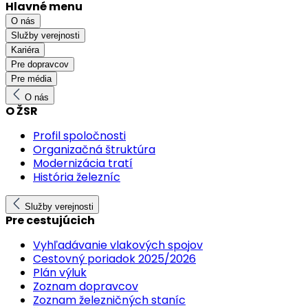
Hlavné menu
O nás
Služby verejnosti
Kariéra
Pre dopravcov
Pre média
O nás
O ŽSR
Profil spoločnosti
Organizačná štruktúra
Modernizácia tratí
História železníc
Služby verejnosti
Pre cestujúcich
Vyhľadávanie vlakových spojov
Cestovný poriadok 2025/2026
Plán výluk
Zoznam dopravcov
Zoznam železničných staníc