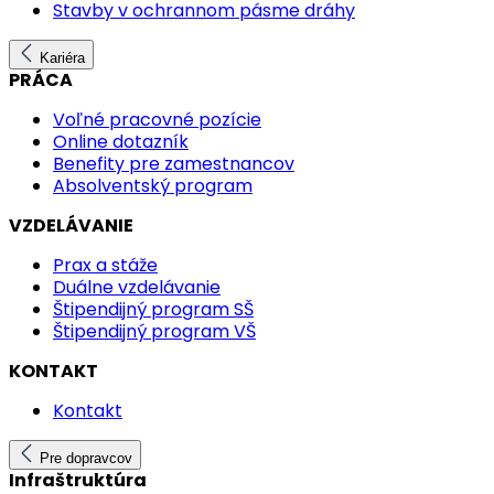
Stavby v ochrannom pásme dráhy
Kariéra
PRÁCA
Voľné pracovné pozície
Online dotazník
Benefity pre zamestnancov
Absolventský program
VZDELÁVANIE
Prax a stáže
Duálne vzdelávanie
Štipendijný program SŠ
Štipendijný program VŠ
KONTAKT
Kontakt
Pre dopravcov
Infraštruktúra