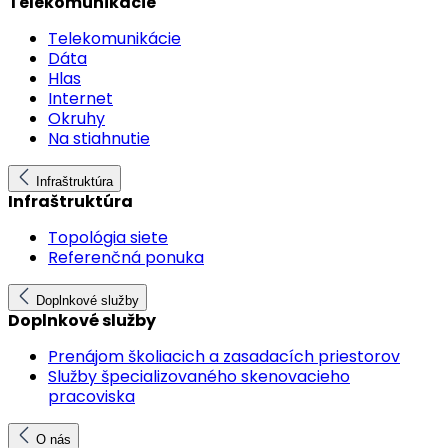
Telekomunikácie
Telekomunikácie
Dáta
Hlas
Internet
Okruhy
Na stiahnutie
Infraštruktúra
Infraštruktúra
Topológia siete
Referenčná ponuka
Doplnkové služby
Doplnkové služby
Prenájom školiacich a zasadacích priestorov
Služby špecializovaného skenovacieho
pracoviska
O nás