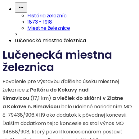
História železníc
1873 - 1918
Miestne železnice
>
Lučenecká miestna železnica
Lučenecká miestna
železnica
Povolenie pre výstavbu ďalšieho úseku miestnej
železnice
z Poltáru do Kokavy nad
Rimavicou
(17,1 km)
a vlečiek do sklární v Zlatne
a Kokave n. Rimavicou
bolo udelené nariadením MO
č. 79438/906.XI.19 ako dodatok k pôvodnej koncesii.
Ďalším dodatkom tejto koncesie sa stal výnos MO
94888/908, ktorý povolil koncesionárom postaviť