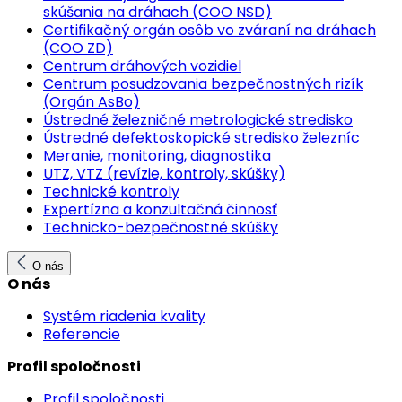
skúšania na dráhach (COO NSD)
Certifikačný orgán osôb vo zváraní na dráhach
(COO ZD)
Centrum dráhových vozidiel
Centrum posudzovania bezpečnostných rizík
(Orgán AsBo)
Ústredné železničné metrologické stredisko
Ústredné defektoskopické stredisko železníc
Meranie, monitoring, diagnostika
UTZ, VTZ (revízie, kontroly, skúšky)
Technické kontroly
Expertízna a konzultačná činnosť
Technicko-bezpečnostné skúšky
O nás
O nás
Systém riadenia kvality
Referencie
Profil spoločnosti
Profil spoločnosti