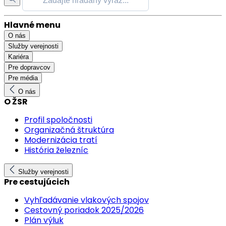
Hlavné menu
O nás
Služby verejnosti
Kariéra
Pre dopravcov
Pre média
O nás
O ŽSR
Profil spoločnosti
Organizačná štruktúra
Modernizácia tratí
História železníc
Služby verejnosti
Pre cestujúcich
Vyhľadávanie vlakových spojov
Cestovný poriadok 2025/2026
Plán výluk