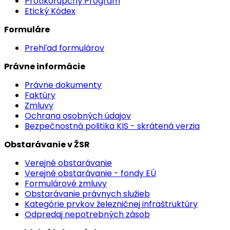
Protikorupčný Program
Etický Kódex
Formuláre
Prehľad formulárov
Právne informácie
Právne dokumenty
Faktúry
Zmluvy
Ochrana osobných údajov
Bezpečnostná politika KIS - skrátená verzia
Obstarávanie v ŽSR
Verejné obstarávanie
Verejné obstarávanie - fondy EÚ
Formulárové zmluvy
Obstarávanie právnych služieb
Kategórie prvkov železničnej infraštruktúry
Odpredaj nepotrebných zásob