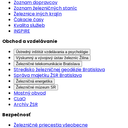
Zoznam dopravcov
Zoznam železničných staníc
Železnice iných krajín
Čakacie časy
Kvalita služieb
INSPIRE
Obchod a vzdelávanie
Ústredný inštitút vzdelávania a psychológie
Výskumný a vývojový ústav železníc Žilina
Železničné telekomunikácie Bratislava
Stredisko železničnej geodézie Bratislava
Správa majetku ŽSR Bratislava
Železničná energetika
Železničné múzeum SR
Mostný obvod
CLaO
Archív ŽSR
Bezpečnosť
Železničné priecestia všeobecne