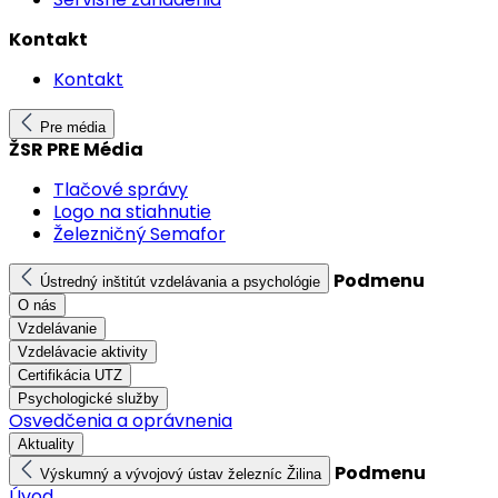
Kontakt
Kontakt
Pre média
ŽSR PRE Média
Tlačové správy
Logo na stiahnutie
Železničný Semafor
Podmenu
Ústredný inštitút vzdelávania a psychológie
O nás
Vzdelávanie
Vzdelávacie aktivity
Certifikácia UTZ
Psychologické služby
Osvedčenia a oprávnenia
Aktuality
Podmenu
Výskumný a vývojový ústav železníc Žilina
Úvod