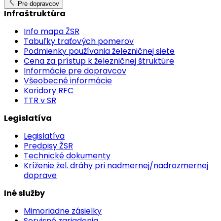
Pre dopravcov
Infraštruktúra
Info mapa ŽSR
Tabuľky traťových pomerov
Podmienky používania železničnej siete
Cena za prístup k železničnej štruktúre
Informácie pre dopravcov
Všeobecné informácie
Koridory RFC
TTR v SR
Legislatíva
Legislatíva
Predpisy ŽSR
Technické dokumenty
Kríženie žel. dráhy pri nadmernej/nadrozmernej
doprave
Iné služby
Mimoriadne zásielky
Servisné zariadenia