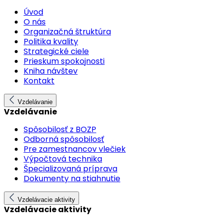
Úvod
O nás
Organizačná štruktúra
Politika kvality
Strategické ciele
Prieskum spokojnosti
Kniha návštev
Kontakt
Vzdelávanie
Vzdelávanie
Spôsobilosť z BOZP
Odborná spôsobilosť
Pre zamestnancov vlečiek
Výpočtová technika
Špecializovaná príprava
Dokumenty na stiahnutie
Vzdelávacie aktivity
Vzdelávacie aktivity