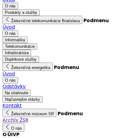
O nás
Produkty a služby
Podmenu
Železničné telekomunikácie Bratislava
Úvod
O nás
Informatika
Telekomunikácie
Infraštruktúra
Doplnkové služby
Podmenu
Železničná energetika
Úvod
O nás
Odstávky
Na stiahnutie
Najčastejšie otázky
Kontakt
Podmenu
Železničné múzeum SR
Archív ŽSR
O nás
O ÚIVP