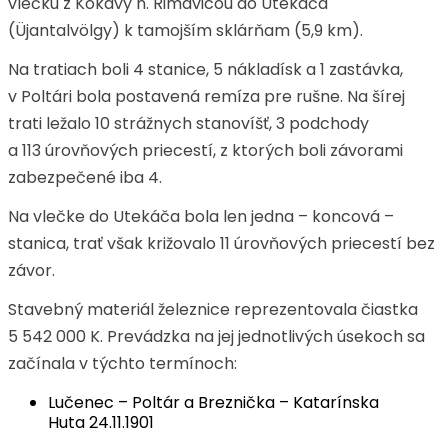
vlečku z Kokavy n. Rimavicou do Utekáča
(Üjantalvölgy) k tamojším sklárňam (5,9 km).
Na tratiach boli 4 stanice, 5 nákladísk a 1 zastávka,
v Poltári bola postavená remíza pre rušne. Na šírej
trati ležalo 10 strážnych stanovíšť, 3 podchody
a 113 úrovňových priecestí, z ktorých boli závorami
zabezpečené iba 4.
Na vlečke do Utekáča bola len jedna – koncová –
stanica, trať však križovalo 11 úrovňových priecestí bez
závor.
Stavebný materiál železnice reprezentovala čiastka
5 542 000 K. Prevádzka na jej jednotlivých úsekoch sa
začínala v týchto termínoch:
Lučenec – Poltár a Breznička – Katarínska
Huta 24.11.1901