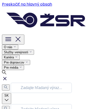
Preskočiť na hlavný obsah
O nás
Služby verejnosti
Kariéra
Pre dopravcov
Pre média
SK