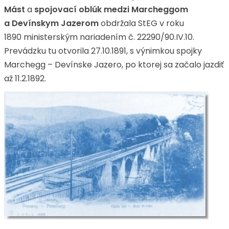
Mást
a
spojovací oblúk medzi Marcheggom
a
Devínskym Jazerom
obdržala StEG v roku
1890 ministerským nariadením č. 22290/90.IV.10.
Prevádzku tu otvorila 27.10.1891, s výnimkou spojky
Marchegg – Devínske Jazero, po ktorej sa začalo jazdiť
až 11.2.1892.