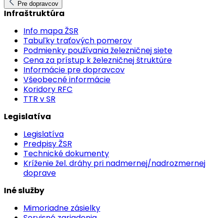
Pre dopravcov
Infraštruktúra
Info mapa ŽSR
Tabuľky traťových pomerov
Podmienky používania železničnej siete
Cena za prístup k železničnej štruktúre
Informácie pre dopravcov
Všeobecné informácie
Koridory RFC
TTR v SR
Legislatíva
Legislatíva
Predpisy ŽSR
Technické dokumenty
Kríženie žel. dráhy pri nadmernej/nadrozmernej
doprave
Iné služby
Mimoriadne zásielky
Servisné zariadenia