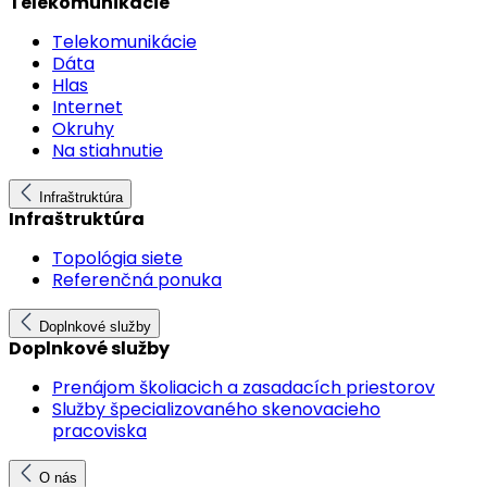
Telekomunikácie
Telekomunikácie
Dáta
Hlas
Internet
Okruhy
Na stiahnutie
Infraštruktúra
Infraštruktúra
Topológia siete
Referenčná ponuka
Doplnkové služby
Doplnkové služby
Prenájom školiacich a zasadacích priestorov
Služby špecializovaného skenovacieho
pracoviska
O nás