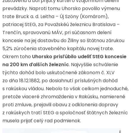
zastavená a bol prijatý kartel o vzájomnom delení
prevádzky. Naproti tomu Uhorsko povolilo výmenu
trate Bruck a. d. Leitha – Új Szöny (Komárom),
patriacej StEG, za Považskéú železnicu Bratislava –
Trenčín, spravovanú MÁV, pri súčasnom delení
koncesie na jej dostavbu do Žiliny so štátnou zárukou
5,2% zúročenia stavebného kapitálu novej trate.
Okrem toho
Uhorsko prisľúbilo udeliť StEG koncesie
na 200 km ďalších železníc
. Najvyššie schválenie
týchto dohôd bolo uskutočnené zákonom č. XLV
zo dňa 18.12.1882, po dosiahnutí príslušných dohôd
s rakúskou vládou. Nebolo to však celkom jednoduché,
pretože viaceré zhromaždenia v Rakúsku, namierené
proti zmluve, prejavili obavu z odklonenia dopravy
z rakúskych tratí StEG a spoločnosť štátnych železníc
musela prijať celý rad podmienok.