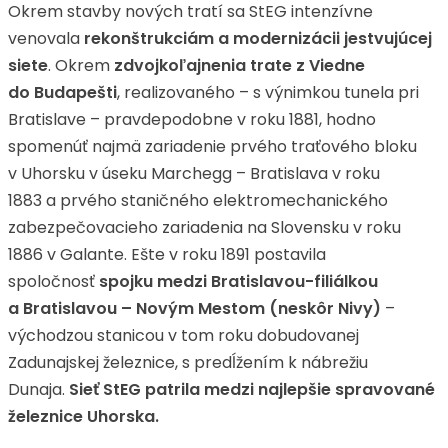
Okrem stavby nových tratí sa StEG intenzívne
venovala
rekonštrukciám a modernizácii jestvujúcej
siete
. Okrem
zdvojkoľajnenia trate z Viedne
do Budapešti
, realizovaného – s výnimkou tunela pri
Bratislave – pravdepodobne v roku 1881, hodno
spomenúť najmä zariadenie prvého traťového bloku
v Uhorsku v úseku Marchegg – Bratislava v roku
1883 a prvého staničného elektromechanického
zabezpečovacieho zariadenia na Slovensku v roku
1886 v Galante. Ešte v roku 1891 postavila
spoločnosť
spojku medzi Bratislavou-filiálkou
a Bratislavou – Novým Mestom (neskôr Nivy)
–
východzou stanicou v tom roku dobudovanej
Zadunajskej železnice, s predĺžením k nábrežiu
Dunaja.
Sieť StEG patrila medzi najlepšie spravované
železnice Uhorska.