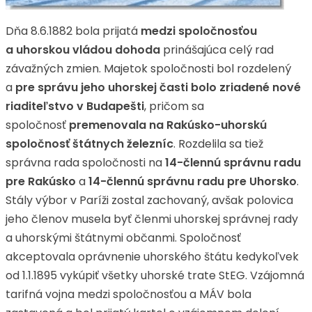
Dňa 8.6.1882 bola prijatá
medzi spoločnosťou
a uhorskou vládou dohoda
prinášajúca celý rad
závažných zmien. Majetok spoločnosti bol rozdelený
a
pre správu jeho uhorskej časti bolo zriadené nové
riaditeľstvo v
Budapešti
, pričom sa
spoločnosť
premenovala na Rakúsko-uhorskú
spoločnosť štátnych železníc
. Rozdelila sa tiež
správna rada spoločnosti na
14-člennú správnu radu
pre Rakúsko
a
14-člennú správnu radu pre Uhorsko
.
Stály výbor v Paríži zostal zachovaný, avšak polovica
jeho členov musela byť členmi uhorskej správnej rady
a uhorskými štátnymi občanmi. Spoločnosť
akceptovala oprávnenie uhorského štátu kedykoľvek
od 1.1.1895 vykúpiť všetky uhorské trate StEG. Vzájomná
tarifná vojna medzi spoločnosťou a MÁV bola