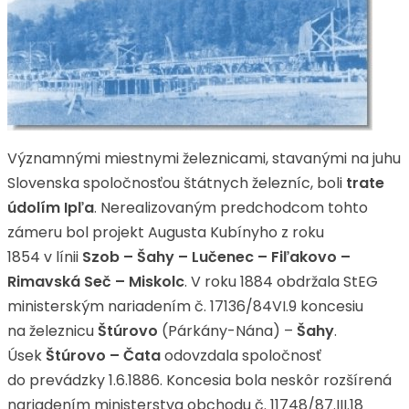
Významnými miestnymi železnicami, stavanými na juhu
Slovenska spoločnosťou štátnych železníc, boli
trate
údolím Ipľa
. Nerealizovaným predchodcom tohto
zámeru bol projekt Augusta Kubínyho z roku
1854 v línii
Szob – Šahy – Lučenec – Fiľakovo –
Rimavská Seč – Miskolc
. V roku 1884 obdržala StEG
ministerským nariadením č. 17136/84VI.9 koncesiu
na železnicu
Štúrovo
(Párkány-Nána) –
Šahy
.
Úsek
Štúrovo – Čata
odovzdala spoločnosť
do prevádzky 1.6.1886. Koncesia bola neskôr rozšírená
nariadením ministerstva obchodu č. 11748/87.III.18