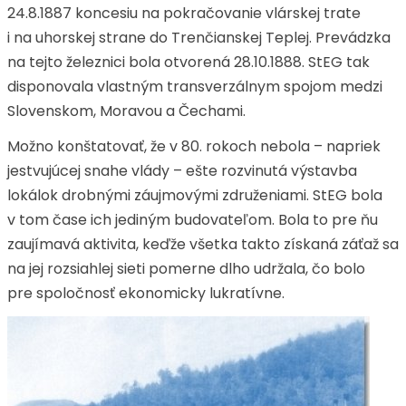
24.8.1887 koncesiu na pokračovanie vlárskej trate
i na uhorskej strane do Trenčianskej Teplej. Prevádzka
na tejto železnici bola otvorená 28.10.1888. StEG tak
disponovala vlastným transverzálnym spojom medzi
Slovenskom, Moravou a Čechami.
Možno konštatovať, že v 80. rokoch nebola – napriek
jestvujúcej snahe vlády – ešte rozvinutá výstavba
lokálok drobnými záujmovými združeniami. StEG bola
v tom čase ich jediným budovateľom. Bola to pre ňu
zaujímavá aktivita, keďže všetka takto získaná záťaž sa
na jej rozsiahlej sieti pomerne dlho udržala, čo bolo
pre spoločnosť ekonomicky lukratívne.