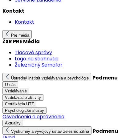
Kontakt
Kontakt
Pre média
ŽSR PRE Média
Tlačové správy
Logo na stiahnutie
Železničný Semafor
Podmenu
Ústredný inštitút vzdelávania a psychológie
O nás
Vzdelávanie
Vzdelávacie aktivity
Certifikácia UTZ
Psychologické služby
Osvedčenia a oprávnenia
Aktuality
Podmenu
Výskumný a vývojový ústav železníc Žilina
Úvod