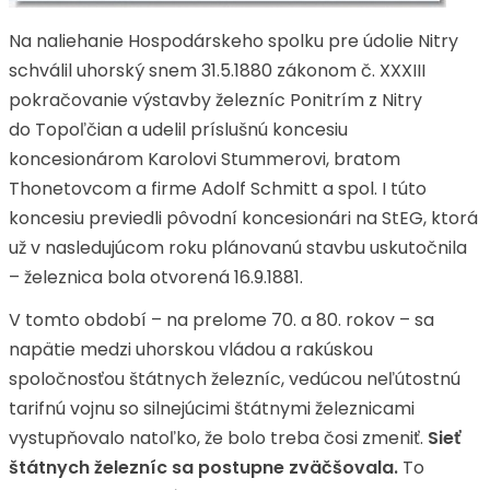
Na naliehanie Hospodárskeho spolku pre údolie Nitry
schválil uhorský snem 31.5.1880 zákonom č. XXXIII
pokračovanie výstavby železníc Ponitrím z Nitry
do Topoľčian a udelil príslušnú koncesiu
koncesionárom Karolovi Stummerovi, bratom
Thonetovcom a firme Adolf Schmitt a spol. I túto
koncesiu previedli pôvodní koncesionári na StEG, ktorá
už v nasledujúcom roku plánovanú stavbu uskutočnila
– železnica bola otvorená 16.9.1881.
V tomto období – na prelome 70. a 80. rokov – sa
napätie medzi uhorskou vládou a rakúskou
spoločnosťou štátnych železníc, vedúcou neľútostnú
tarifnú vojnu so silnejúcimi štátnymi železnicami
vystupňovalo natoľko, že bolo treba čosi zmeniť.
Sieť
štátnych železníc sa postupne zväčšovala.
To