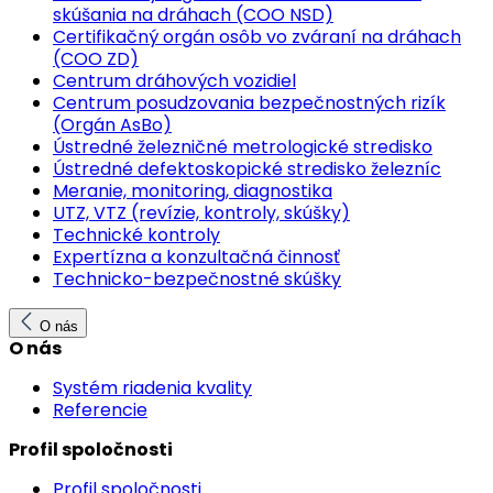
skúšania na dráhach (COO NSD)
Certifikačný orgán osôb vo zváraní na dráhach
(COO ZD)
Centrum dráhových vozidiel
Centrum posudzovania bezpečnostných rizík
(Orgán AsBo)
Ústredné železničné metrologické stredisko
Ústredné defektoskopické stredisko železníc
Meranie, monitoring, diagnostika
UTZ, VTZ (revízie, kontroly, skúšky)
Technické kontroly
Expertízna a konzultačná činnosť
Technicko-bezpečnostné skúšky
O nás
O nás
Systém riadenia kvality
Referencie
Profil spoločnosti
Profil spoločnosti