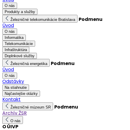
O nás
Produkty a služby
Podmenu
Železničné telekomunikácie Bratislava
Úvod
O nás
Informatika
Telekomunikácie
Infraštruktúra
Doplnkové služby
Podmenu
Železničná energetika
Úvod
O nás
Odstávky
Na stiahnutie
Najčastejšie otázky
Kontakt
Podmenu
Železničné múzeum SR
Archív ŽSR
O nás
O ÚIVP