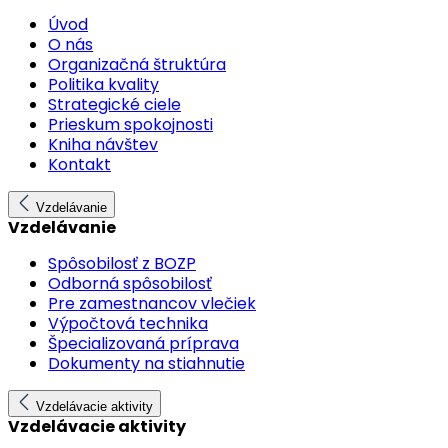
Úvod
O nás
Organizačná štruktúra
Politika kvality
Strategické ciele
Prieskum spokojnosti
Kniha návštev
Kontakt
Vzdelávanie
Vzdelávanie
Spôsobilosť z BOZP
Odborná spôsobilosť
Pre zamestnancov vlečiek
Výpočtová technika
Špecializovaná príprava
Dokumenty na stiahnutie
Vzdelávacie aktivity
Vzdelávacie aktivity