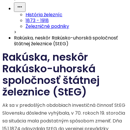
História železníc
1873 - 1918
Železničné podniky
>
Rakúska, neskôr Rakúsko-uhorská spoločnosť
štátnej železnice (StEG)
Rakúska, neskôr
Rakúsko-uhorská
spoločnosť štátnej
železnice (StEG)
Ak sa v predošlých obdobiach investičná činnosť StEG
Slovensku dôsledne vyhýbala, v 70. rokoch 19. storočia
sa situácia mala podstatným spôsobom zmeniť. Dňa
15.1.1874 odovzdala StEG do verejnej prevádzky