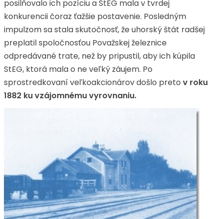
posilňovalo ich pozíciu a StEG mala v tvrdej
konkurencii čoraz ťažšie postavenie. Posledným
impulzom sa stala skutočnosť, že uhorský štát radšej
preplatil spoločnosťou Považskej železnice
odpredávané trate, než by pripustil, aby ich kúpila
StEG, ktorá mala o ne veľký záujem. Po
sprostredkovaní veľkoakcionárov došlo preto
v roku
1882 ku vzájomnému vyrovnaniu.