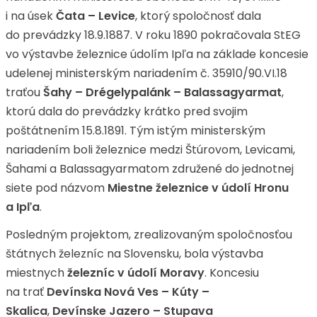
i na úsek
Čata – Levice
, ktorý spoločnosť dala
do prevádzky 18.9.1887. V roku 1890 pokračovala StEG
vo výstavbe železnice údolím Ipľa na základe koncesie
udelenej ministerským nariadením č. 35910/90.VI.18
traťou
Šahy – Drégelypalánk – Balassagyarmat
,
ktorú dala do prevádzky krátko pred svojim
poštátnením 15.8.1891. Tým istým ministerským
nariadením boli železnice medzi Štúrovom, Levicami,
Šahami a Balassagyarmatom združené do jednotnej
siete pod názvom
Miestne železnice v údolí Hronu
a Ipľa
.
Posledným projektom, zrealizovaným spoločnosťou
štátnych železníc na Slovensku, bola výstavba
miestnych
železníc v údolí Moravy
. Koncesiu
na trať
Devínska Nová Ves – Kúty –
Skalica
,
Devínske Jazero – Stupava