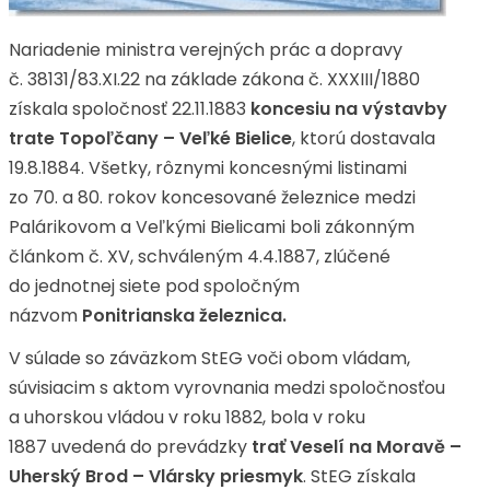
Nariadenie ministra verejných prác a dopravy
č. 38131/83.XI.22 na základe zákona č. XXXIII/1880
získala spoločnosť 22.11.1883
koncesiu na výstavby
trate Topoľčany – Veľké Bielice
, ktorú dostavala
19.8.1884. Všetky, rôznymi koncesnými listinami
zo 70. a 80. rokov koncesované železnice medzi
Palárikovom a Veľkými Bielicami boli zákonným
článkom č. XV, schváleným 4.4.1887, zlúčené
do jednotnej siete pod spoločným
názvom
Ponitrianska železnica.
V súlade so záväzkom StEG voči obom vládam,
súvisiacim s aktom vyrovnania medzi spoločnosťou
a uhorskou vládou v roku 1882, bola v roku
1887 uvedená do prevádzky
trať Veselí na Moravě –
Uherský Brod – Vlársky priesmyk
. StEG získala