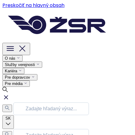
Preskočiť na hlavný obsah
O nás
Služby verejnosti
Kariéra
Pre dopravcov
Pre média
SK