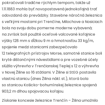
pokračovali tradične rýchlym tempom, takže už
1.11.1883 mohla byť novopostavená jednokoľajná trať
odovzdaná do prevádzky. Stavebne náročná železnica
s veľkými mostami pri Trenčíne, Milochove a Nosiciach
bola na svoju dobu pomerne moderne vybavená;
na zvršok boli použité oceľové valcované koľajnice
výšky 128 mm s dĺžkou 9 m a hmotnosťou 33 kg/m,
spojenie medzi stanicami zabezpečovalo
12 telegrafných prístrojov Morse, samotné stanice boli
kryté dištančnými návestidlami a pre vozebné účely
slúžila výhrevňa v Trenčianskej Teplej s 12 a výhrevňa
v Novej Žiline so 16 státiami. V Žiline si StEG postavila
vlastnú stanicu (dnes Žilina nákl. st.), ktorá bola
so stanicou Košicko-bohumínskej železnice spojená
903,2 m dlhou spojovacou koľajou.
Získanie koncesie železnice Trenčín – Žilina umožnilo