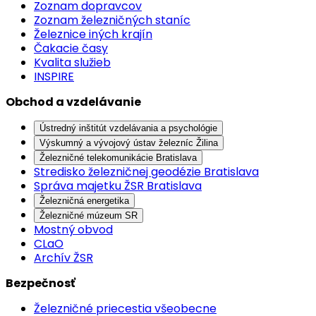
Zoznam dopravcov
Zoznam železničných staníc
Železnice iných krajín
Čakacie časy
Kvalita služieb
INSPIRE
Obchod a vzdelávanie
Ústredný inštitút vzdelávania a psychológie
Výskumný a vývojový ústav železníc Žilina
Železničné telekomunikácie Bratislava
Stredisko železničnej geodézie Bratislava
Správa majetku ŽSR Bratislava
Železničná energetika
Železničné múzeum SR
Mostný obvod
CLaO
Archív ŽSR
Bezpečnosť
Železničné priecestia všeobecne