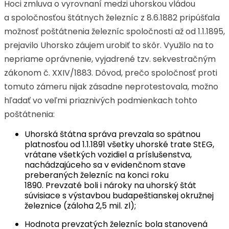
Hoci zmluva o vyrovnaní medzi uhorskou vládou
a spoločnosťou štátnych železníc z 8.6.1882 pripúšťala
možnosť poštátnenia železníc spoločnosti až od 1.1.1895,
prejavilo Uhorsko záujem urobiť to skôr. Využilo na to
nepriame oprávnenie, vyjadrené tzv. sekvestračným
zákonom č. XXIV/1883. Dôvod, prečo spoločnosť proti
tomuto zámeru nijak zásadne neprotestovala, možno
hľadať vo veľmi priaznivých podmienkach tohto
poštátnenia:
Uhorská štátna správa prevzala so spätnou
platnosťou od 1.1.1891 všetky uhorské trate StEG,
vrátane všetkých vozidiel a príslušenstva,
nachádzajúceho sa v evidenčnom stave
preberaných železníc na konci roku
1890. Prevzaté boli i nároky na uhorský štát
súvisiace s výstavbou budapeštianskej okružnej
železnice (záloha 2,5 mil. zl);
Hodnota prevzatých železníc bola stanovená