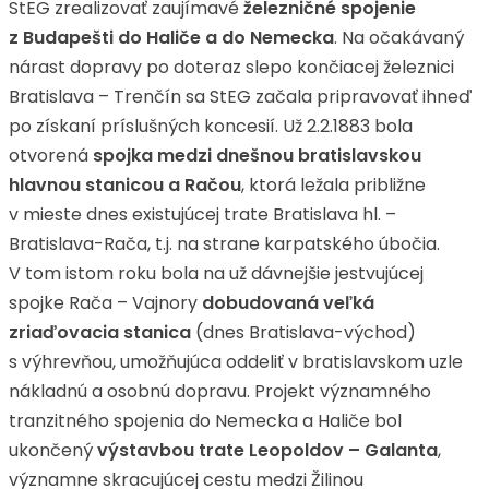
StEG zrealizovať zaujímavé
železničné spojenie
z Budapešti do Haliče a do Nemecka
. Na očakávaný
nárast dopravy po doteraz slepo končiacej železnici
Bratislava – Trenčín sa StEG začala pripravovať ihneď
po získaní príslušných koncesií. Už 2.2.1883 bola
otvorená
spojka medzi dnešnou bratislavskou
hlavnou stanicou a Račou
, ktorá ležala približne
v mieste dnes existujúcej trate Bratislava hl. –
Bratislava-Rača, t.j. na strane karpatského úbočia.
V tom istom roku bola na už dávnejšie jestvujúcej
spojke Rača – Vajnory
dobudovaná veľká
zriaďovacia stanica
(dnes Bratislava-východ)
s výhrevňou, umožňujúca oddeliť v bratislavskom uzle
nákladnú a osobnú dopravu. Projekt významného
tranzitného spojenia do Nemecka a Haliče bol
ukončený
výstavbou trate Leopoldov – Galanta
,
významne skracujúcej cestu medzi Žilinou