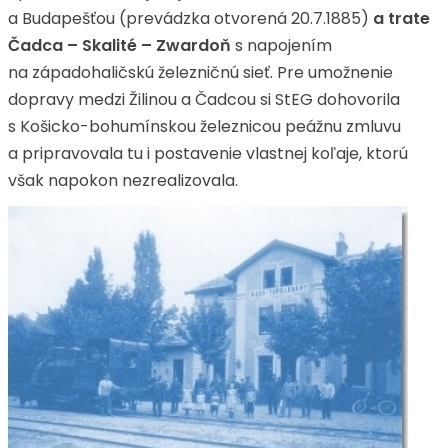
a Budapešťou (prevádzka otvorená 20.7.1885)
a
trate
Čadca – Skalité – Zwardoň
s napojením
na západohaličskú železničnú sieť. Pre umožnenie
dopravy medzi Žilinou a Čadcou si StEG dohovorila
s Košicko-bohumínskou železnicou peážnu zmluvu
a pripravovala tu i postavenie vlastnej koľaje, ktorú
však napokon nezrealizovala.