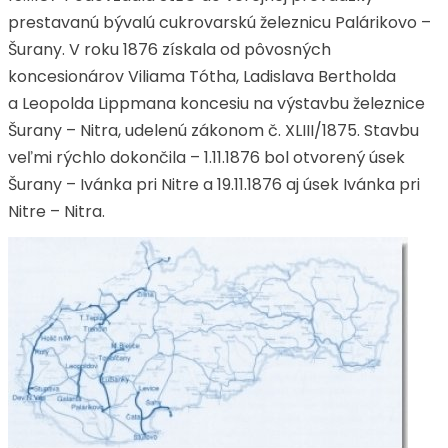
prestavanú bývalú cukrovarskú železnicu Palárikovo –
Šurany. V roku 1876 získala od pôvosných
koncesionárov Viliama Tótha, Ladislava Bertholda
a Leopolda Lippmana koncesiu na výstavbu železnice
Šurany – Nitra, udelenú zákonom č. XLIII/1875. Stavbu
veľmi rýchlo dokončila – 1.11.1876 bol otvorený úsek
Šurany – Ivánka pri Nitre a 19.11.1876 aj úsek Ivánka pri
Nitre – Nitra.