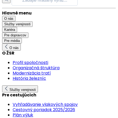
Hlavné menu
O nás
Služby verejnosti
Kariéra
Pre dopravcov
Pre média
O nás
O ŽSR
Profil spoločnosti
Organizačná štruktúra
Modernizácia tratí
História železníc
Služby verejnosti
Pre cestujúcich
Vyhľadávanie vlakových spojov
Cestovný poriadok 2025/2026
Plán výluk