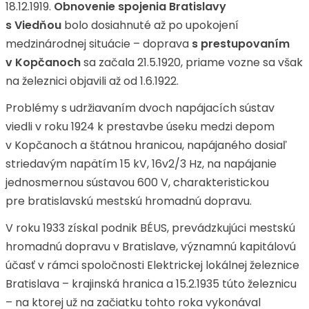
18.12.1919.
Obnovenie spojenia Bratislavy
s Viedňou
bolo dosiahnuté až po upokojení
medzinárodnej situácie – doprava
s prestupovaním
v Kopčanoch
sa začala 21.5.1920, priame vozne sa však
na železnici objavili až od 1.6.1922.
Problémy s udržiavaním dvoch napájacích sústav
viedli v roku 1924 k prestavbe úseku medzi depom
v Kopčanoch a štátnou hranicou, napájaného dosiaľ
striedavým napätím 15 kV, 16v2/3 Hz, na napájanie
jednosmernou sústavou 600 V, charakteristickou
pre bratislavskú mestskú hromadnú dopravu.
V roku 1933 získal podnik BÉUS, prevádzkujúci mestskú
hromadnú dopravu v Bratislave, významnú kapitálovú
účasť v rámci spoločnosti Elektrickej lokálnej železnice
Bratislava – krajinská hranica a 15.2.1935 túto železnicu
– na ktorej už na začiatku tohto roka vykonával