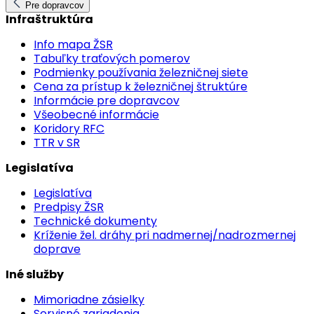
Pre dopravcov
Infraštruktúra
Info mapa ŽSR
Tabuľky traťových pomerov
Podmienky používania železničnej siete
Cena za prístup k železničnej štruktúre
Informácie pre dopravcov
Všeobecné informácie
Koridory RFC
TTR v SR
Legislatíva
Legislatíva
Predpisy ŽSR
Technické dokumenty
Kríženie žel. dráhy pri nadmernej/nadrozmernej
doprave
Iné služby
Mimoriadne zásielky
Servisné zariadenia