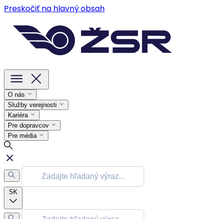
Preskočiť na hlavný obsah
O nás
Služby verejnosti
Kariéra
Pre dopravcov
Pre média
SK