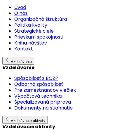
Úvod
O nás
Organizačná štruktúra
Politika kvality
Strategické ciele
Prieskum spokojnosti
Kniha návštev
Kontakt
Vzdelávanie
Vzdelávanie
Spôsobilosť z BOZP
Odborná spôsobilosť
Pre zamestnancov vlečiek
Výpočtová technika
Špecializovaná príprava
Dokumenty na stiahnutie
Vzdelávacie aktivity
Vzdelávacie aktivity