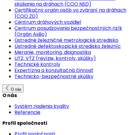
skúšania na dráhach (COO NSD)
Certifikačný orgán osôb vo zváraní na dráhach
(COO ZD)
Centrum dráhových vozidiel
Centrum posudzovania bezpečnostných rizík
(Orgán AsBo)
Ústredné železničné metrologické stredisko
Ústredné defektoskopické stredisko železníc
Meranie, monitoring, diagnostika
UTZ, VTZ (revízie, kontroly, skúšky)
Technické kontroly
Expertízna a konzultačná činnosť
Technicko-bezpečnostné skúšky
O nás
O nás
Systém riadenia kvality
Referencie
Profil spoločnosti
Profil spoločnosti