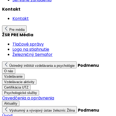
Kontakt
Kontakt
Pre média
ŽSR PRE Média
Tlačové správy
Logo na stiahnutie
Železničný Semafor
Podmenu
Ústredný inštitút vzdelávania a psychológie
O nás
Vzdelávanie
Vzdelávacie aktivity
Certifikácia UTZ
Psychologické služby
Osvedčenia a oprávnenia
Aktuality
Podmenu
Výskumný a vývojový ústav železníc Žilina
Úvod