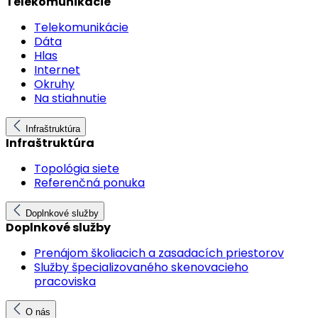
Telekomunikácie
Telekomunikácie
Dáta
Hlas
Internet
Okruhy
Na stiahnutie
Infraštruktúra
Infraštruktúra
Topológia siete
Referenčná ponuka
Doplnkové služby
Doplnkové služby
Prenájom školiacich a zasadacích priestorov
Služby špecializovaného skenovacieho
pracoviska
O nás