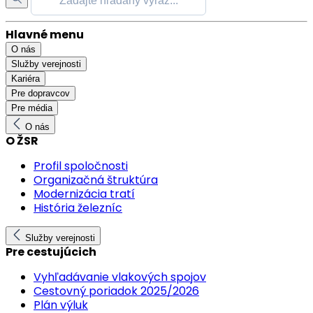
Hlavné menu
O nás
Služby verejnosti
Kariéra
Pre dopravcov
Pre média
O nás
O ŽSR
Profil spoločnosti
Organizačná štruktúra
Modernizácia tratí
História železníc
Služby verejnosti
Pre cestujúcich
Vyhľadávanie vlakových spojov
Cestovný poriadok 2025/2026
Plán výluk