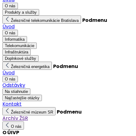
O nás
Produkty a služby
Podmenu
Železničné telekomunikácie Bratislava
Úvod
O nás
Informatika
Telekomunikácie
Infraštruktúra
Doplnkové služby
Podmenu
Železničná energetika
Úvod
O nás
Odstávky
Na stiahnutie
Najčastejšie otázky
Kontakt
Podmenu
Železničné múzeum SR
Archív ŽSR
O nás
O ÚIVP