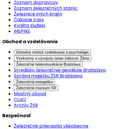
Zoznam dopravcov
Zoznam železničných staníc
Železnice iných krajín
Čakacie časy
Kvalita služieb
INSPIRE
Obchod a vzdelávanie
Ústredný inštitút vzdelávania a psychológie
Výskumný a vývojový ústav železníc Žilina
Železničné telekomunikácie Bratislava
Stredisko železničnej geodézie Bratislava
Správa majetku ŽSR Bratislava
Železničná energetika
Železničné múzeum SR
Mostný obvod
CLaO
Archív ŽSR
Bezpečnosť
Železničné priecestia všeobecne