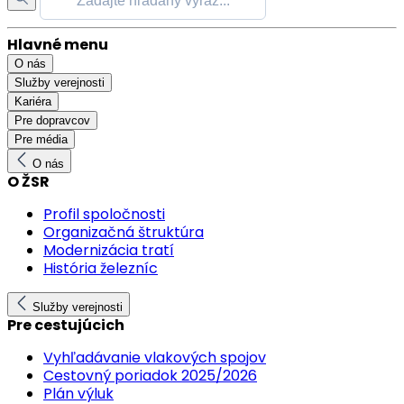
Hlavné menu
O nás
Služby verejnosti
Kariéra
Pre dopravcov
Pre média
O nás
O ŽSR
Profil spoločnosti
Organizačná štruktúra
Modernizácia tratí
História železníc
Služby verejnosti
Pre cestujúcich
Vyhľadávanie vlakových spojov
Cestovný poriadok 2025/2026
Plán výluk