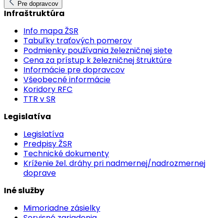
Pre dopravcov
Infraštruktúra
Info mapa ŽSR
Tabuľky traťových pomerov
Podmienky používania železničnej siete
Cena za prístup k železničnej štruktúre
Informácie pre dopravcov
Všeobecné informácie
Koridory RFC
TTR v SR
Legislatíva
Legislatíva
Predpisy ŽSR
Technické dokumenty
Kríženie žel. dráhy pri nadmernej/nadrozmernej
doprave
Iné služby
Mimoriadne zásielky
Servisné zariadenia