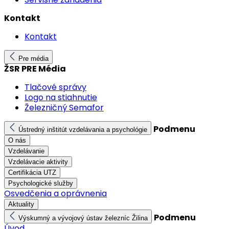
Kontakt
Kontakt
Pre média
ŽSR PRE Média
Tlačové správy
Logo na stiahnutie
Železničný Semafor
Podmenu
Ústredný inštitút vzdelávania a psychológie
O nás
Vzdelávanie
Vzdelávacie aktivity
Certifikácia UTZ
Psychologické služby
Osvedčenia a oprávnenia
Aktuality
Podmenu
Výskumný a vývojový ústav železníc Žilina
Úvod