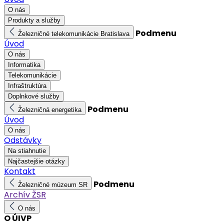
O nás
Produkty a služby
Podmenu
Železničné telekomunikácie Bratislava
Úvod
O nás
Informatika
Telekomunikácie
Infraštruktúra
Doplnkové služby
Podmenu
Železničná energetika
Úvod
O nás
Odstávky
Na stiahnutie
Najčastejšie otázky
Kontakt
Podmenu
Železničné múzeum SR
Archív ŽSR
O nás
O ÚIVP