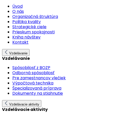
Úvod
O nás
Organizačná štruktúra
Politika kvality
Strategické ciele
Prieskum spokojnosti
Kniha návštev
Kontakt
Vzdelávanie
Vzdelávanie
Spôsobilosť z BOZP
Odborná spôsobilosť
Pre zamestnancov vlečiek
Výpočtová technika
Špecializovaná príprava
Dokumenty na stiahnutie
Vzdelávacie aktivity
Vzdelávacie aktivity