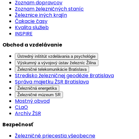
Zoznam dopravcov
Zoznam železničných staníc
Železnice iných krajín
Čakacie časy
Kvalita služieb
INSPIRE
Obchod a vzdelávanie
Ústredný inštitút vzdelávania a psychológie
Výskumný a vývojový ústav železníc Žilina
Železničné telekomunikácie Bratislava
Stredisko železničnej geodézie Bratislava
Správa majetku ŽSR Bratislava
Železničná energetika
Železničné múzeum SR
Mostný obvod
CLaO
Archív ŽSR
Bezpečnosť
Železničné priecestia všeobecne