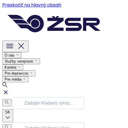
Preskočiť na hlavný obsah
O nás
Služby verejnosti
Kariéra
Pre dopravcov
Pre média
SK