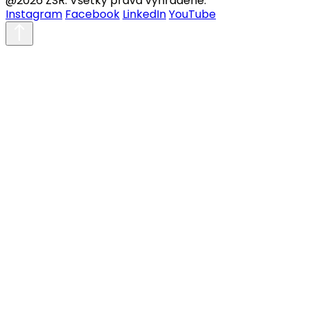
@2026 ŽSR. Všetky práva vyhradené.
Instagram
Facebook
LinkedIn
YouTube