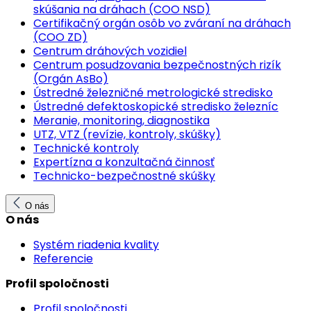
skúšania na dráhach (COO NSD)
Certifikačný orgán osôb vo zváraní na dráhach
(COO ZD)
Centrum dráhových vozidiel
Centrum posudzovania bezpečnostných rizík
(Orgán AsBo)
Ústredné železničné metrologické stredisko
Ústredné defektoskopické stredisko železníc
Meranie, monitoring, diagnostika
UTZ, VTZ (revízie, kontroly, skúšky)
Technické kontroly
Expertízna a konzultačná činnosť
Technicko-bezpečnostné skúšky
O nás
O nás
Systém riadenia kvality
Referencie
Profil spoločnosti
Profil spoločnosti