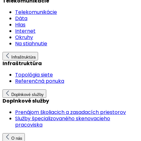
Telekomunikácie
Telekomunikácie
Dáta
Hlas
Internet
Okruhy
Na stiahnutie
Infraštruktúra
Infraštruktúra
Topológia siete
Referenčná ponuka
Doplnkové služby
Doplnkové služby
Prenájom školiacich a zasadacích priestorov
Služby špecializovaného skenovacieho
pracoviska
O nás