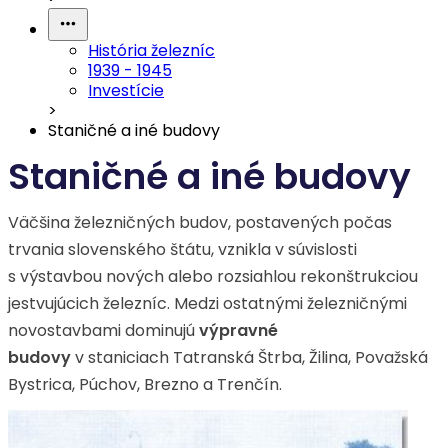
História železníc
1939 - 1945
Investície
>
Staničné a iné budovy
Staničné a iné budovy
Väčšina železničných budov, postavených počas
trvania slovenského štátu, vznikla v súvislosti
s výstavbou nových alebo rozsiahlou rekonštrukciou
jestvujúcich železníc. Medzi ostatnými železničnými
novostavbami dominujú
výpravné
budovy
v staniciach Tatranská Štrba, Žilina, Považská
Bystrica, Púchov, Brezno a Trenčín.