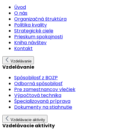
Úvod
O nás
Organizačná štruktúra
Politika kvality
Strategické ciele
Prieskum spokojnosti
Kniha návštev
Kontakt
Vzdelávanie
Vzdelávanie
Spôsobilosť z BOZP
Odborná spôsobilosť
Pre zamestnancov vlečiek
Výpočtová technika
Špecializovaná príprava
Dokumenty na stiahnutie
Vzdelávacie aktivity
Vzdelávacie aktivity