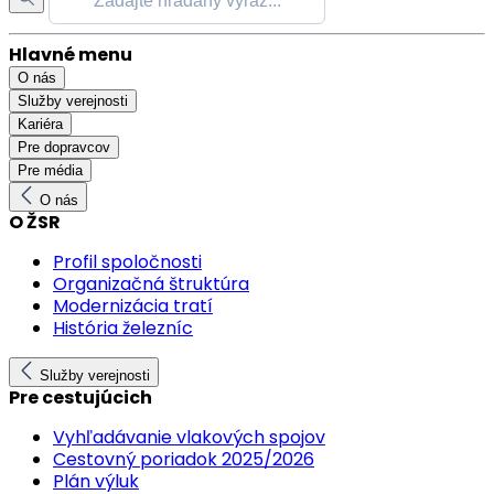
Hlavné menu
O nás
Služby verejnosti
Kariéra
Pre dopravcov
Pre média
O nás
O ŽSR
Profil spoločnosti
Organizačná štruktúra
Modernizácia tratí
História železníc
Služby verejnosti
Pre cestujúcich
Vyhľadávanie vlakových spojov
Cestovný poriadok 2025/2026
Plán výluk