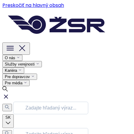
Preskočiť na hlavný obsah
O nás
Služby verejnosti
Kariéra
Pre dopravcov
Pre média
SK