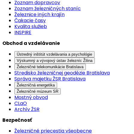
Zoznam dopravcov
Zoznam železničných staníc
Železnice iných krajín
Čakacie časy
Kvalita služieb
INSPIRE
Obchod a vzdelávanie
Ústredný inštitút vzdelávania a psychológie
Výskumný a vývojový ústav železníc Žilina
Železničné telekomunikácie Bratislava
Stredisko železničnej geodézie Bratislava
Správa majetku ŽSR Bratislava
Železničná energetika
Železničné múzeum SR
Mostný obvod
CLaO
Archív ŽSR
Bezpečnosť
Železničné priecestia všeobecne