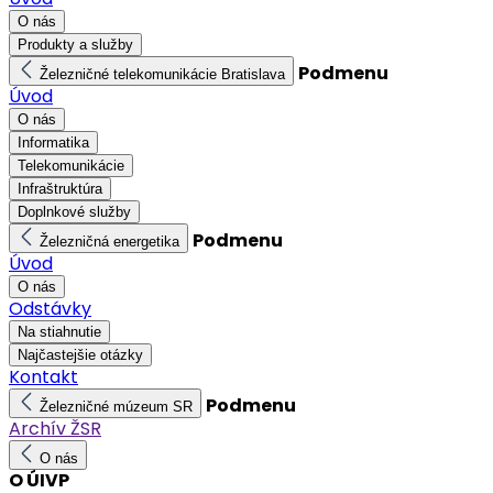
O nás
Produkty a služby
Podmenu
Železničné telekomunikácie Bratislava
Úvod
O nás
Informatika
Telekomunikácie
Infraštruktúra
Doplnkové služby
Podmenu
Železničná energetika
Úvod
O nás
Odstávky
Na stiahnutie
Najčastejšie otázky
Kontakt
Podmenu
Železničné múzeum SR
Archív ŽSR
O nás
O ÚIVP