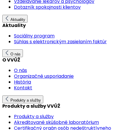
Vzdelávanie lekárov a psychológov
Dotazník spokojnosti klientov
Aktuality
Aktuality
Sociálny program
Súhlas s elektronickým zasielaním faktúr
O nás
O VVÚŽ
O nás
Organizačné usporiadanie
História
Kontakt
Produkty a služby
Produkty a služby VVÚŽ
Produkty a služby
Akreditované skúšobné laboratórium
Certifikačný orgán osôb nedeštruktívneho