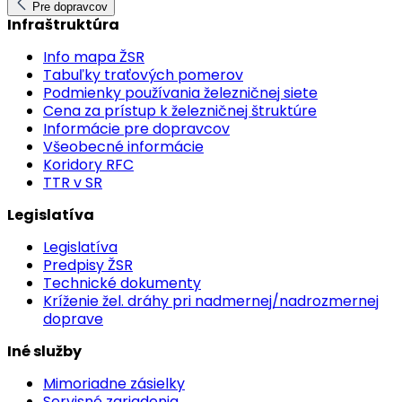
Pre dopravcov
Infraštruktúra
Info mapa ŽSR
Tabuľky traťových pomerov
Podmienky používania železničnej siete
Cena za prístup k železničnej štruktúre
Informácie pre dopravcov
Všeobecné informácie
Koridory RFC
TTR v SR
Legislatíva
Legislatíva
Predpisy ŽSR
Technické dokumenty
Kríženie žel. dráhy pri nadmernej/nadrozmernej
doprave
Iné služby
Mimoriadne zásielky
Servisné zariadenia