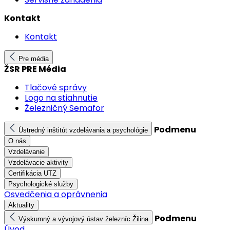
Kontakt
Kontakt
Pre média
ŽSR PRE Média
Tlačové správy
Logo na stiahnutie
Železničný Semafor
Podmenu
Ústredný inštitút vzdelávania a psychológie
O nás
Vzdelávanie
Vzdelávacie aktivity
Certifikácia UTZ
Psychologické služby
Osvedčenia a oprávnenia
Aktuality
Podmenu
Výskumný a vývojový ústav železníc Žilina
Úvod