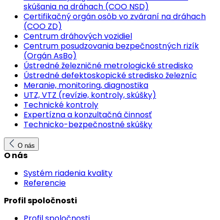
skúšania na dráhach (COO NSD)
Certifikačný orgán osôb vo zváraní na dráhach
(COO ZD)
Centrum dráhových vozidiel
Centrum posudzovania bezpečnostných rizík
(Orgán AsBo)
Ústredné železničné metrologické stredisko
Ústredné defektoskopické stredisko železníc
Meranie, monitoring, diagnostika
UTZ, VTZ (revízie, kontroly, skúšky)
Technické kontroly
Expertízna a konzultačná činnosť
Technicko-bezpečnostné skúšky
O nás
O nás
Systém riadenia kvality
Referencie
Profil spoločnosti
Profil spoločnosti