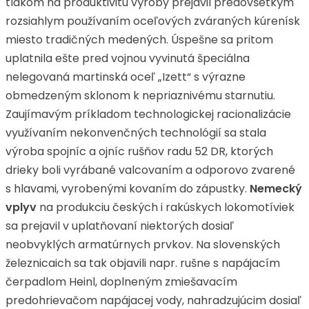
tlakom na produktivitu výroby prejavil predovšetkým
rozsiahlym používaním oceľových zváraných kúrenísk
miesto tradičných medených. Úspešne sa pritom
uplatnila ešte pred vojnou vyvinutá špeciálna
nelegovaná martinská oceľ „Izett“ s výrazne
obmedzeným sklonom k nepriaznivému starnutiu.
Zaujímavým príkladom technologickej racionalizácie
využívaním nekonvenčných technológií sa stala
výroba spojníc a ojníc rušňov radu 52 DR, ktorých
drieky boli vyrábané valcovaním a odporovo zvarené
s hlavami, vyrobenými kovaním do zápustky.
Nemecký
vplyv
na produkciu českých i rakúskych lokomotíviek
sa prejavil v uplatňovaní niektorých dosiaľ
neobvyklých armatúrnych prvkov. Na slovenských
železnicaich sa tak objavili napr. rušne s napájacím
čerpadlom Heinl, doplneným zmiešavacím
predohrievačom napájacej vody, nahradzujúcim dosiaľ