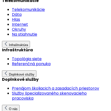
Telekomunikácie
Telekomunikácie
Dáta
Hlas
Internet
Okruhy
Na stiahnutie
Infraštruktúra
Infraštruktúra
Topológia siete
Referenčná ponuka
Doplnkové služby
Doplnkové služby
Prenájom školiacich a zasadacích priestorov
Služby špecializovaného skenovacieho
pracoviska
O nás