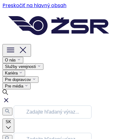
Preskočiť na hlavný obsah
O nás
Služby verejnosti
Kariéra
Pre dopravcov
Pre média
SK