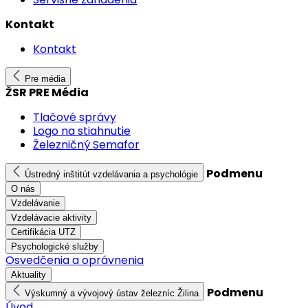
Kontakt
Kontakt
Pre média
ŽSR PRE Média
Tlačové správy
Logo na stiahnutie
Železničný Semafor
Podmenu
Ústredný inštitút vzdelávania a psychológie
O nás
Vzdelávanie
Vzdelávacie aktivity
Certifikácia UTZ
Psychologické služby
Osvedčenia a oprávnenia
Aktuality
Podmenu
Výskumný a vývojový ústav železníc Žilina
Úvod