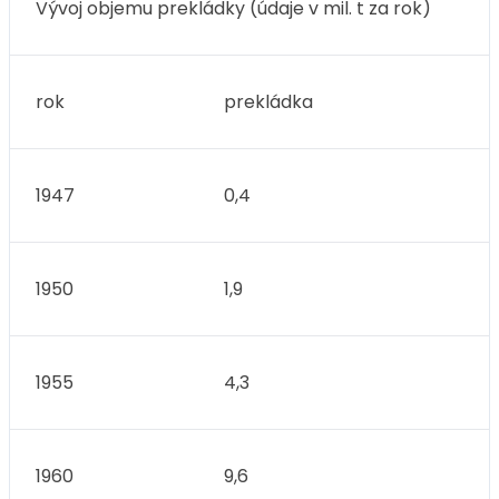
Vývoj objemu prekládky (údaje v mil. t za rok)
rok
prekládka
1947
0,4
1950
1,9
1955
4,3
1960
9,6