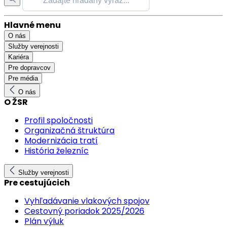
Hlavné menu
O nás
Služby verejnosti
Kariéra
Pre dopravcov
Pre média
O nás
O ŽSR
Profil spoločnosti
Organizačná štruktúra
Modernizácia tratí
História železníc
Služby verejnosti
Pre cestujúcich
Vyhľadávanie vlakových spojov
Cestovný poriadok 2025/2026
Plán výluk