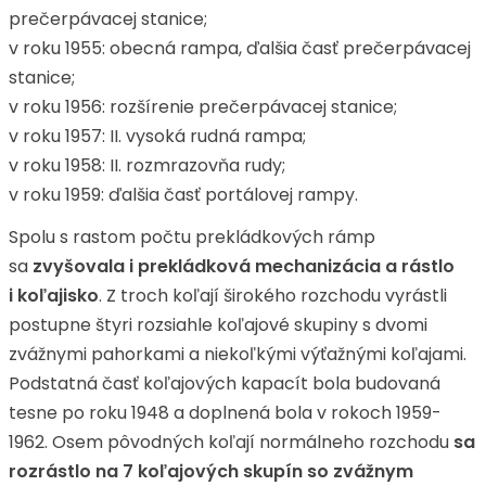
prečerpávacej stanice;
v roku 1955: obecná rampa, ďalšia časť prečerpávacej
stanice;
v roku 1956: rozšírenie prečerpávacej stanice;
v roku 1957: II. vysoká rudná rampa;
v roku 1958: II. rozmrazovňa rudy;
v roku 1959: ďalšia časť portálovej rampy.
Spolu s rastom počtu prekládkových rámp
sa
zvyšovala i prekládková mechanizácia a rástlo
i koľajisko
. Z troch koľají širokého rozchodu vyrástli
postupne štyri rozsiahle koľajové skupiny s dvomi
zvážnymi pahorkami a niekoľkými výťažnými koľajami.
Podstatná časť koľajových kapacít bola budovaná
tesne po roku 1948 a doplnená bola v rokoch 1959-
1962. Osem pôvodných koľají normálneho rozchodu
sa
rozrástlo na 7 koľajových skupín so zvážnym