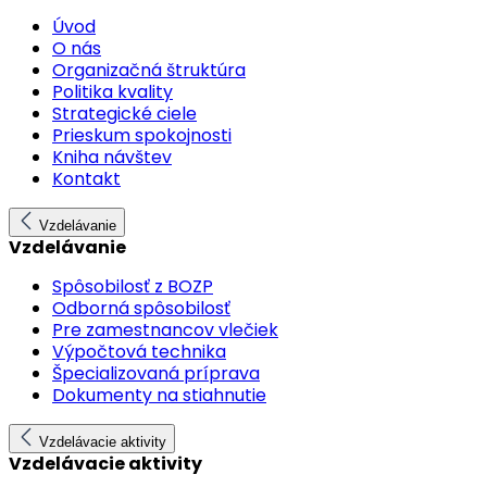
Úvod
O nás
Organizačná štruktúra
Politika kvality
Strategické ciele
Prieskum spokojnosti
Kniha návštev
Kontakt
Vzdelávanie
Vzdelávanie
Spôsobilosť z BOZP
Odborná spôsobilosť
Pre zamestnancov vlečiek
Výpočtová technika
Špecializovaná príprava
Dokumenty na stiahnutie
Vzdelávacie aktivity
Vzdelávacie aktivity