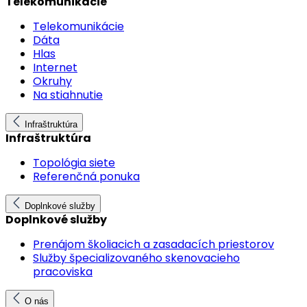
Telekomunikácie
Telekomunikácie
Dáta
Hlas
Internet
Okruhy
Na stiahnutie
Infraštruktúra
Infraštruktúra
Topológia siete
Referenčná ponuka
Doplnkové služby
Doplnkové služby
Prenájom školiacich a zasadacích priestorov
Služby špecializovaného skenovacieho
pracoviska
O nás