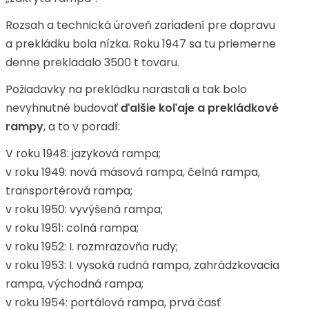
Rozsah a technická úroveň zariadení pre dopravu
a prekládku bola nízka. Roku 1947 sa tu priemerne
denne prekladalo 3500 t tovaru.
Požiadavky na prekládku narastali a tak bolo
nevyhnutné budovať
ďalšie koľaje a prekládkové
rampy
, a to v poradí:
V roku 1948: jazyková rampa;
v roku 1949: nová mäsová rampa, čelná rampa,
transportérová rampa;
v roku 1950: vyvýšená rampa;
v roku 1951: colná rampa;
v roku 1952: I. rozmrazovňa rudy;
v roku 1953: I. vysoká rudná rampa, zahrádzkovacia
rampa, východná rampa;
v roku 1954: portálová rampa, prvá časť