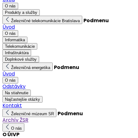
O nás
Produkty a služby
Podmenu
Železničné telekomunikácie Bratislava
Úvod
O nás
Informatika
Telekomunikácie
Infraštruktúra
Doplnkové služby
Podmenu
Železničná energetika
Úvod
O nás
Odstávky
Na stiahnutie
Najčastejšie otázky
Kontakt
Podmenu
Železničné múzeum SR
Archív ŽSR
O nás
O ÚIVP