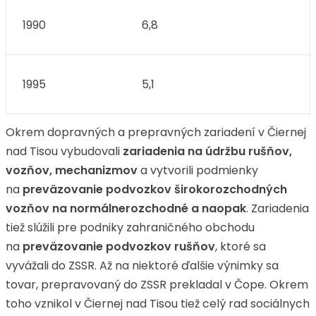
1990
6,8
1995
5,1
Okrem dopravných a prepravných zariadení v Čiernej
nad Tisou vybudovali
zariadenia na údržbu rušňov,
vozňov, mechanizmov
a vytvorili podmienky
na
preväzovanie podvozkov širokorozchodných
vozňov na normálnerozchodné a naopak
. Zariadenia
tiež slúžili pre podniky zahraničného obchodu
na
preväzovanie podvozkov rušňov
, ktoré sa
vyvážali do ZSSR. Až na niektoré ďalšie výnimky sa
tovar, prepravovaný do ZSSR prekladal v Čope. Okrem
toho vznikol v Čiernej nad Tisou tiež celý rad sociálnych