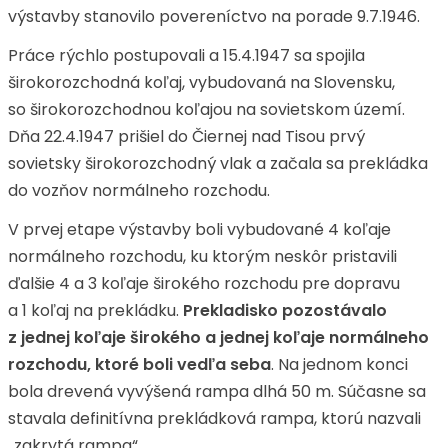
výstavby stanovilo povereníctvo na porade 9.7.1946.
Práce rýchlo postupovali a 15.4.1947 sa spojila
širokorozchodná koľaj, vybudovaná na Slovensku,
so širokorozchodnou koľajou na sovietskom území.
Dňa 22.4.1947 prišiel do Čiernej nad Tisou prvý
sovietsky širokorozchodný vlak a začala sa prekládka
do vozňov normálneho rozchodu.
V prvej etape výstavby boli vybudované 4 koľaje
normálneho rozchodu, ku ktorým neskôr pristavili
ďalšie 4 a 3 koľaje širokého rozchodu pre dopravu
a 1 koľaj na prekládku.
Prekladisko pozostávalo
z jednej koľaje širokého a jednej koľaje normálneho
rozchodu, ktoré boli vedľa seba
. Na jednom konci
bola drevená vyvýšená rampa dlhá 50 m. Súčasne sa
stavala definitívna prekládková rampa, ktorú nazvali
„zakrytá rampa“.