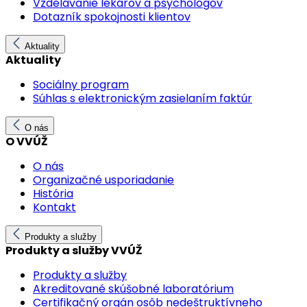
Vzdelávanie lekárov a psychológov
Dotazník spokojnosti klientov
Aktuality
Aktuality
Sociálny program
Súhlas s elektronickým zasielaním faktúr
O nás
O VVÚŽ
O nás
Organizačné usporiadanie
História
Kontakt
Produkty a služby
Produkty a služby VVÚŽ
Produkty a služby
Akreditované skúšobné laboratórium
Certifikačný orgán osôb nedeštruktívneho