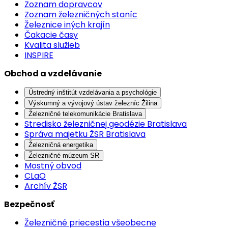
Zoznam dopravcov
Zoznam železničných staníc
Železnice iných krajín
Čakacie časy
Kvalita služieb
INSPIRE
Obchod a vzdelávanie
Ústredný inštitút vzdelávania a psychológie
Výskumný a vývojový ústav železníc Žilina
Železničné telekomunikácie Bratislava
Stredisko železničnej geodézie Bratislava
Správa majetku ŽSR Bratislava
Železničná energetika
Železničné múzeum SR
Mostný obvod
CLaO
Archív ŽSR
Bezpečnosť
Železničné priecestia všeobecne