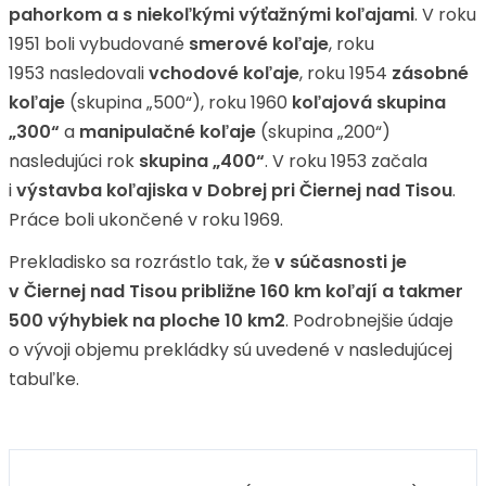
pahorkom a s niekoľkými výťažnými koľajami
. V roku
1951 boli vybudované
smerové koľaje
, roku
1953 nasledovali
vchodové koľaje
, roku 1954
zásobné
koľaje
(skupina „500“), roku 1960
koľajová skupina
„300“
a
manipulačné koľaje
(skupina „200“)
nasledujúci rok
skupina „400“
. V roku 1953 začala
i
výstavba koľajiska v Dobrej pri Čiernej nad Tisou
.
Práce boli ukončené v roku 1969.
Prekladisko sa rozrástlo tak, že
v súčasnosti je
v Čiernej nad Tisou približne 160 km koľají a takmer
500 výhybiek na ploche 10 km2
. Podrobnejšie údaje
o vývoji objemu prekládky sú uvedené v nasledujúcej
tabuľke.