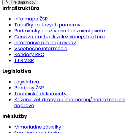
Pre dopravcov
Infraštruktúra
Info mapa ŽSR
Tabuľky traťových pomerov
Podmienky používania železničnej siete
Cena za prístup k železničnej štruktúre
Informácie pre dopravcov
Všeobecné informácie
Koridory RFC
TTR v SR
Legislatíva
Legislatíva
Predpisy ŽSR
Technické dokumenty
Kríženie žel. dráhy pri nadmernej/nadrozmernej
doprave
Iné služby
Mimoriadne zásielky
Servisné zariadenia