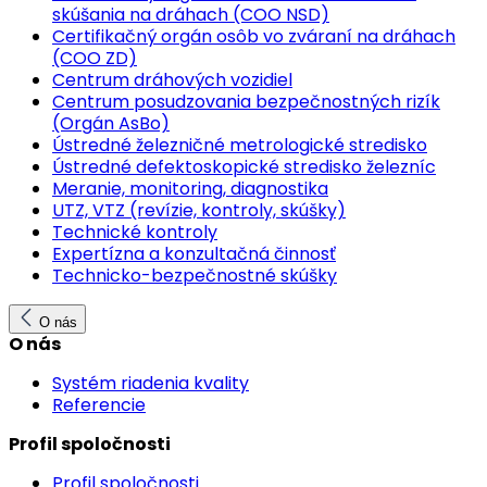
skúšania na dráhach (COO NSD)
Certifikačný orgán osôb vo zváraní na dráhach
(COO ZD)
Centrum dráhových vozidiel
Centrum posudzovania bezpečnostných rizík
(Orgán AsBo)
Ústredné železničné metrologické stredisko
Ústredné defektoskopické stredisko železníc
Meranie, monitoring, diagnostika
UTZ, VTZ (revízie, kontroly, skúšky)
Technické kontroly
Expertízna a konzultačná činnosť
Technicko-bezpečnostné skúšky
O nás
O nás
Systém riadenia kvality
Referencie
Profil spoločnosti
Profil spoločnosti