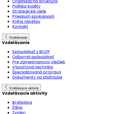
Organizačná štruktúra
Politika kvality
Strategické ciele
Prieskum spokojnosti
Kniha návštev
Kontakt
Vzdelávanie
Vzdelávanie
Spôsobilosť z BOZP
Odborná spôsobilosť
Pre zamestnancov vlečiek
Výpočtová technika
Špecializovaná príprava
Dokumenty na stiahnutie
Vzdelávacie aktivity
Vzdelávacie aktivity
Bratislava
ŽIlina
Zvolen