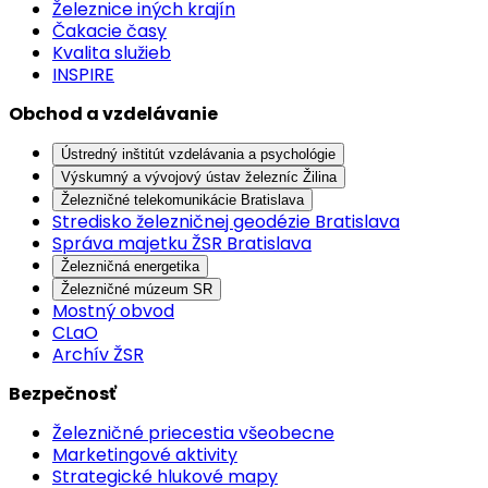
Železnice iných krajín
Čakacie časy
Kvalita služieb
INSPIRE
Obchod a vzdelávanie
Ústredný inštitút vzdelávania a psychológie
Výskumný a vývojový ústav železníc Žilina
Železničné telekomunikácie Bratislava
Stredisko železničnej geodézie Bratislava
Správa majetku ŽSR Bratislava
Železničná energetika
Železničné múzeum SR
Mostný obvod
CLaO
Archív ŽSR
Bezpečnosť
Železničné priecestia všeobecne
Marketingové aktivity
Strategické hlukové mapy