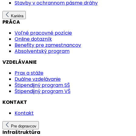
Stavby v ochrannom pásme dráhy
Kariéra
PRÁCA
Voľné pracovné pozície
Online dotazník
Benefity pre zamestnancov
Absolventský program
VZDELÁVANIE
Prax a stáže
Duálne vzdelávanie
Štipendijný program SŠ
Štipendijný program VŠ
KONTAKT
Kontakt
Pre dopravcov
Infraštruktúra