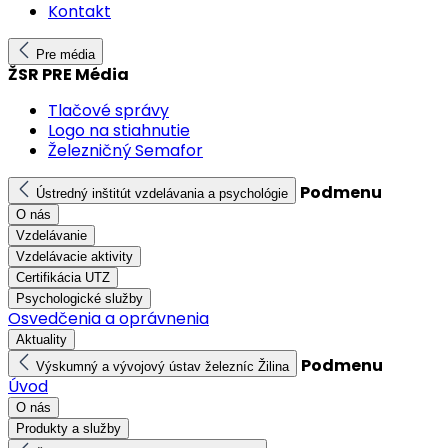
Kontakt
Pre média
ŽSR PRE Média
Tlačové správy
Logo na stiahnutie
Železničný Semafor
Podmenu
Ústredný inštitút vzdelávania a psychológie
O nás
Vzdelávanie
Vzdelávacie aktivity
Certifikácia UTZ
Psychologické služby
Osvedčenia a oprávnenia
Aktuality
Podmenu
Výskumný a vývojový ústav železníc Žilina
Úvod
O nás
Produkty a služby