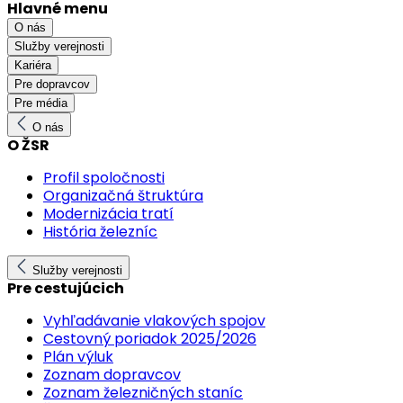
Hlavné menu
O nás
Služby verejnosti
Kariéra
Pre dopravcov
Pre média
O nás
O ŽSR
Profil spoločnosti
Organizačná štruktúra
Modernizácia tratí
História železníc
Služby verejnosti
Pre cestujúcich
Vyhľadávanie vlakových spojov
Cestovný poriadok 2025/2026
Plán výluk
Zoznam dopravcov
Zoznam železničných staníc