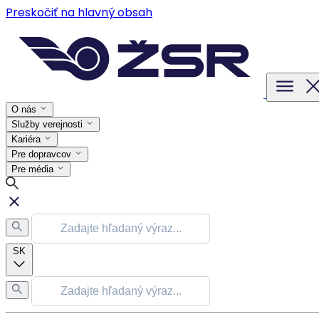
Preskočiť na hlavný obsah
O nás
Služby verejnosti
Kariéra
Pre dopravcov
Pre média
SK