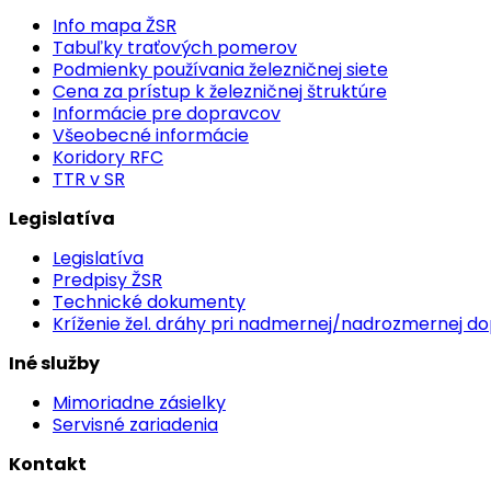
Info mapa ŽSR
Tabuľky traťových pomerov
Podmienky používania železničnej siete
Cena za prístup k železničnej štruktúre
Informácie pre dopravcov
Všeobecné informácie
Koridory RFC
TTR v SR
Legislatíva
Legislatíva
Predpisy ŽSR
Technické dokumenty
Kríženie žel. dráhy pri nadmernej/nadrozmernej d
Iné služby
Mimoriadne zásielky
Servisné zariadenia
Kontakt