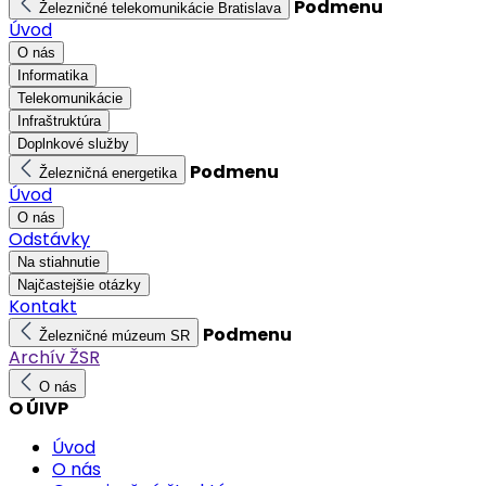
Podmenu
Železničné telekomunikácie Bratislava
Úvod
O nás
Informatika
Telekomunikácie
Infraštruktúra
Doplnkové služby
Podmenu
Železničná energetika
Úvod
O nás
Odstávky
Na stiahnutie
Najčastejšie otázky
Kontakt
Podmenu
Železničné múzeum SR
Archív ŽSR
O nás
O ÚIVP
Úvod
O nás